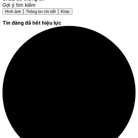
Gợi ý tìm kiếm
Hình ảnh
Thông tin chi tiết
Khác
Tin đăng đã hết hiệu lực