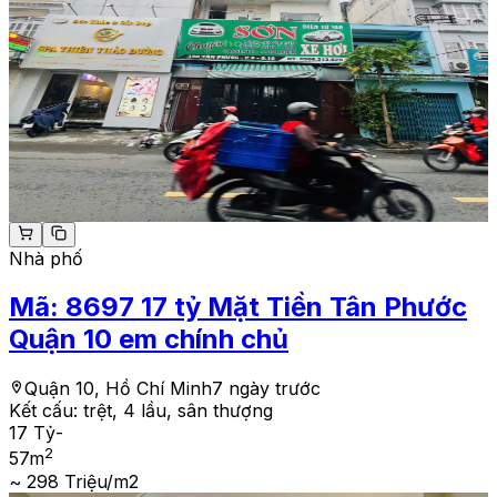
Nhà phố
Mã:
8697
17 tỷ Mặt Tiền Tân Phước
Quận 10 em chính chủ
Quận 10, Hồ Chí Minh
7 ngày trước
Kết cấu:
trệt, 4 lầu, sân thượng
17 Tỷ
-
2
57
m
~ 298 Triệu/m2