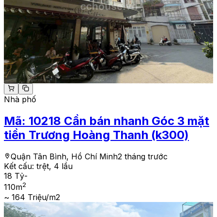
Nhà phố
Mã:
10218
Cần bán nhanh Góc 3 mặt
tiền Trương Hoàng Thanh (k300)
Quận Tân Bình, Hồ Chí Minh
2 tháng trước
Kết cấu:
trệt, 4 lầu
18 Tỷ
-
2
110
m
~ 164 Triệu/m2