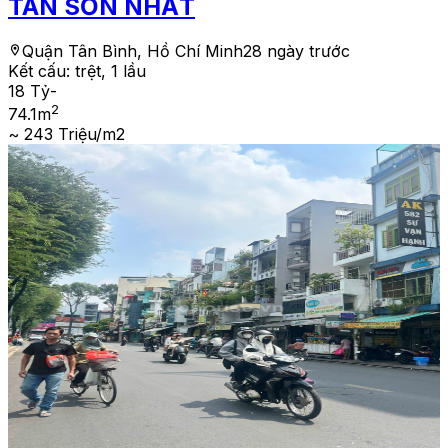
TÂN SƠN NHẤT
Quận Tân Bình, Hồ Chí Minh
28 ngày trước
Kết cấu:
trệt, 1 lầu
18 Tỷ
-
2
74.1
m
~ 243 Triệu/m2