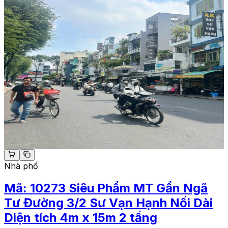
Nhà phố
Mã:
10273
Siêu Phẩm MT Gần Ngã
Tư Đường 3/2 Sư Vạn Hạnh Nối Dài
Diện tích 4m x 15m 2 tầng