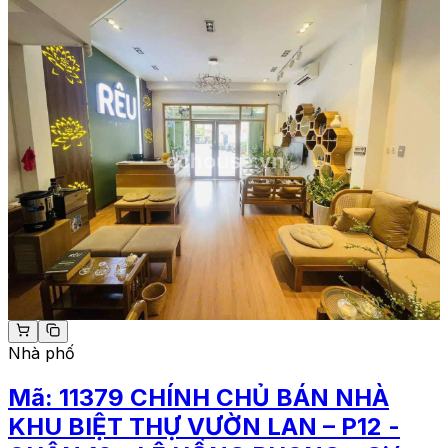
Nhà phố
Mã:
11379
CHÍNH CHỦ BÁN NHÀ
KHU BIỆT THỰ VƯỜN LAN – P12 -