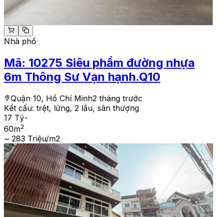
Nhà phố
Mã:
10275
Siêu phẩm đường nhựa
6m Thông Sư Vạn hạnh.Q10
Quận 10, Hồ Chí Minh
2 tháng trước
Kết cấu:
trệt, lửng, 2 lầu, sân thượng
17 Tỷ
-
2
60
m
~ 283 Triệu/m2