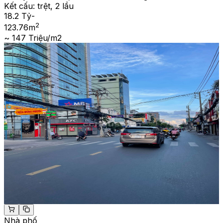
Kết cấu:
trệt, 2 lầu
18.2 Tỷ
-
2
123.76
m
~ 147 Triệu/m2
Nhà phố