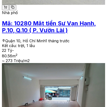
Nhà phố
Mã:
10280
Mặt tiền Sư Vạn Hạnh,
P.10, Q.10 ( P. Vườn Lài )
Quận 10, Hồ Chí Minh
1 tháng trước
Kết cấu:
trệt, 1 lầu
22 Tỷ
-
2
80.56
m
~ 273 Triệu/m2