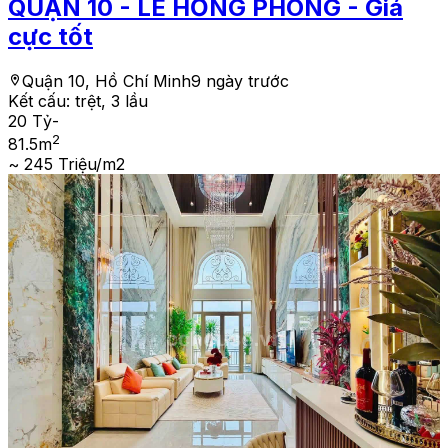
QUẬN 10 - LÊ HỒNG PHONG - Giá
cực tốt
Quận 10, Hồ Chí Minh
9 ngày trước
Kết cấu:
trệt, 3 lầu
20 Tỷ
-
2
81.5
m
~ 245 Triệu/m2