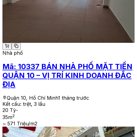
Nhà phố
Mã:
10337
BÁN NHÀ PHỐ MẶT TIỀN
QUẬN 10 – VỊ TRÍ KINH DOANH ĐẮC
ĐỊA
Quận 10, Hồ Chí Minh
1 tháng trước
Kết cấu:
trệt, 3 lầu
20 Tỷ
-
2
35
m
~ 571 Triệu/m2