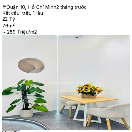
Quận 10, Hồ Chí Minh
2 tháng trước
Kết cấu:
trệt, 1 lầu
22 Tỷ
-
2
76
m
~ 289 Triệu/m2