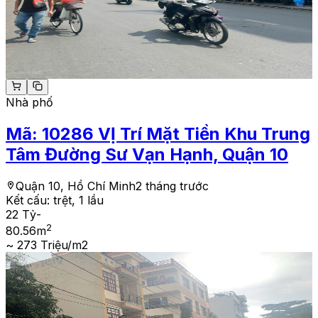
Nhà phố
Mã:
10286
VỊ Trí Mặt Tiền Khu Trung
Tâm Đường Sư Vạn Hạnh, Quận 10
Quận 10, Hồ Chí Minh
2 tháng trước
Kết cấu:
trệt, 1 lầu
22 Tỷ
-
2
80.56
m
~ 273 Triệu/m2