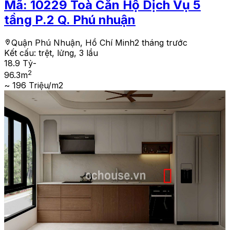
Mã:
10229
Toà Căn Hộ Dịch Vụ 5
tầng P.2 Q. Phú nhuận
Quận Phú Nhuận, Hồ Chí Minh
2 tháng trước
Kết cấu:
trệt, lửng, 3 lầu
18.9 Tỷ
-
2
96.3
m
~ 196 Triệu/m2