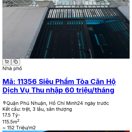
Nhà phố
Mã:
11356
Siêu Phẩm Tòa Căn Hộ
Dịch Vụ Thu nhập 60 triệu/tháng
Quận Phú Nhuận, Hồ Chí Minh
24 ngày trước
Kết cấu:
trệt, 3 lầu, sân thượng
17.5 Tỷ
-
2
115.5
m
~ 152 Triệu/m2