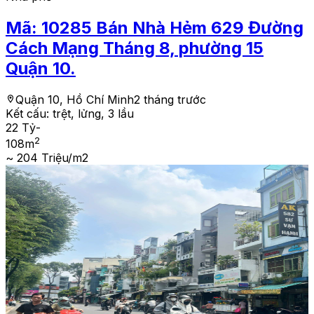
Mã:
10285
Bán Nhà Hẻm 629 Đường
Cách Mạng Tháng 8, phường 15
Quận 10.
Quận 10, Hồ Chí Minh
2 tháng trước
Kết cấu:
trệt, lửng, 3 lầu
22 Tỷ
-
2
108
m
~ 204 Triệu/m2