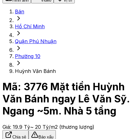
Hình ảnh
Video
Vị trí
Bán
Hồ Chí Minh
Quận Phú Nhuận
Phường 10
Huỳnh Văn Bánh
Mã:
3776
Mặt tiền Huỳnh
Văn Bánh ngay Lê Văn Sỹ.
Ngang ~5m. Nhà 5 tầng
Giá:
19.9 Tỷ
~ 20 Tỷ/m2
(thương lượng)
Chia sẻ
Báo xấu