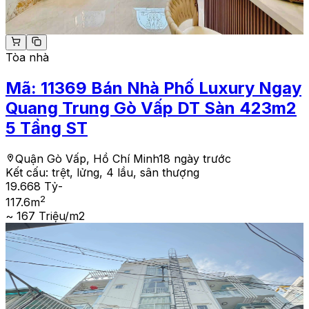
Tòa nhà
Mã:
11369
Bán Nhà Phố Luxury Ngay
Quang Trung Gò Vấp DT Sàn 423m2
5 Tầng ST
Quận Gò Vấp, Hồ Chí Minh
18 ngày trước
Kết cấu:
trệt, lửng, 4 lầu, sân thượng
19.668 Tỷ
-
2
117.6
m
~ 167 Triệu/m2