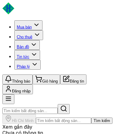
Mua bán
Cho thuê
Bản đồ
Tin tức
Pháp lý
Thông báo
Giỏ hàng
Đăng tin
Đăng nhập
Hồ Chí Minh
Tìm kiếm
Xem gần đây
Chưa có thông tin