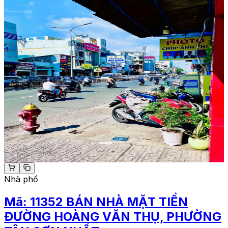
Nhà phố
Mã:
11352
BÁN NHÀ MẶT TIỀN
ĐƯỜNG HOÀNG VĂN THỤ, PHƯỜNG