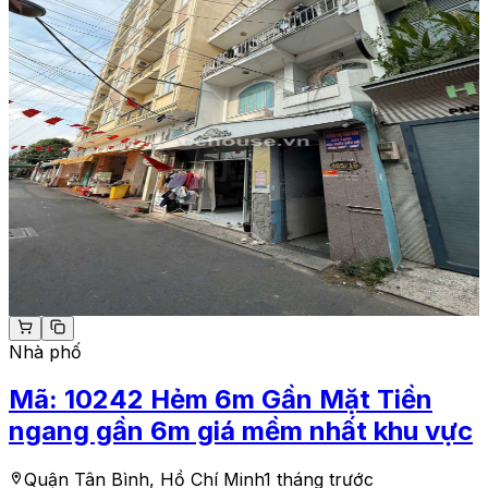
Nhà phố
Mã:
10242
Hẻm 6m Gần Mặt Tiền
ngang gần 6m giá mềm nhất khu vực
Quận Tân Bình, Hồ Chí Minh
1 tháng trước