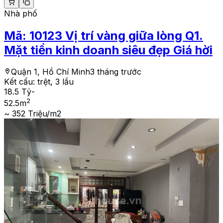
Nhà phố
Mã:
10123
Vị trí vàng giữa lòng Q1.
Mặt tiền kinh doanh siêu đẹp Giá hời
Quận 1, Hồ Chí Minh
3 tháng trước
Kết cấu:
trệt, 3 lầu
18.5 Tỷ
-
2
52.5
m
~ 352 Triệu/m2