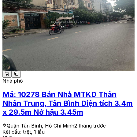
Nhà phố
Mã:
10278
Bán Nhà MTKD Thân
Nhân Trung, Tân Bình Diện tích 3.4m
x 29.5m Nở hậu 3.45m
Quận Tân Bình, Hồ Chí Minh
2 tháng trước
Kết cấu:
trệt, 1 lầu