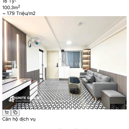
18 Tỷ
-
2
100.3
m
~ 179 Triệu/m2
Căn hộ dịch vụ