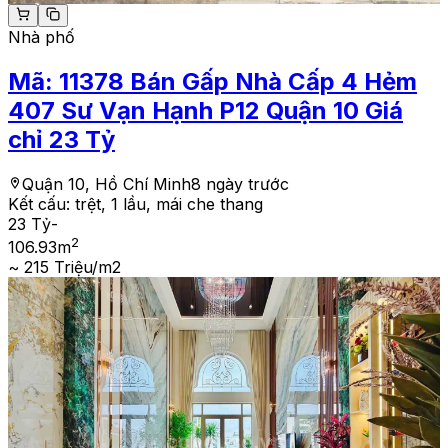
Nhà phố
Mã:
11378
Bán Gấp Nhà Cấp 4 Hẻm
407 Sư Vạn Hạnh P12 Quận 10 Giá
chỉ 23 Tỷ
Quận 10, Hồ Chí Minh
8 ngày trước
Kết cấu:
trệt, 1 lầu, mái che thang
23 Tỷ
-
2
106.93
m
~ 215 Triệu/m2