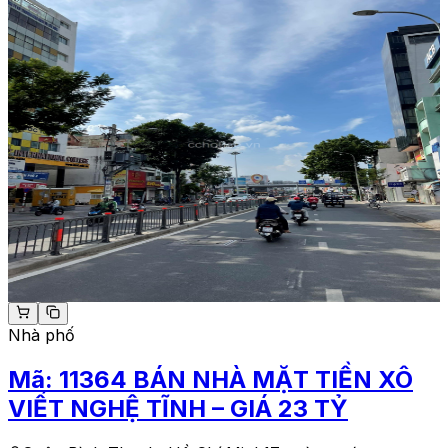
Nhà phố
Mã:
11364
BÁN NHÀ MẶT TIỀN XÔ
VIẾT NGHỆ TĨNH – GIÁ 23 TỶ