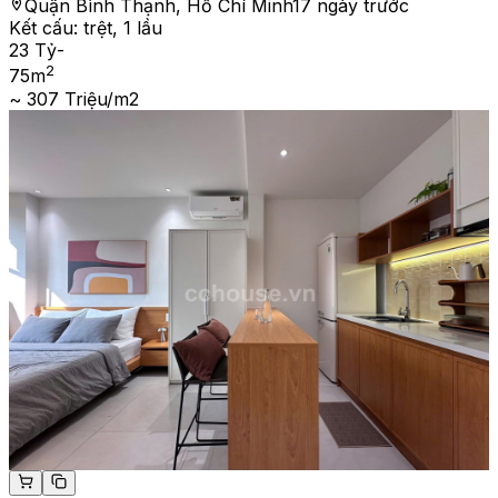
Quận Bình Thạnh, Hồ Chí Minh
17 ngày trước
Kết cấu:
trệt, 1 lầu
23 Tỷ
-
2
75
m
~ 307 Triệu/m2