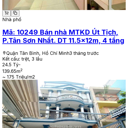
Nhà phố
Mã:
10249
Bán nhà MTKD Út Tịch,
P.Tân Sơn Nhất. DT 11.5x12m, 4 tầng
Quận Tân Bình, Hồ Chí Minh
3 tháng trước
Kết cấu:
trệt, 3 lầu
24.5 Tỷ
-
2
139.65
m
~ 175 Triệu/m2