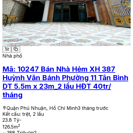
Nhà phố
Mã:
10247
Bán Nhà Hẻm XH 387
Huỳnh Văn Bánh Phường 11 Tân Bình
DT 5.5m x 23m_2 lầu HĐT 40tr/
tháng
Quận Phú Nhuận, Hồ Chí Minh
3 tháng trước
Kết cấu:
trệt, 2 lầu
23.8 Tỷ
-
2
126.5
m
~ 188 Triệu/m2