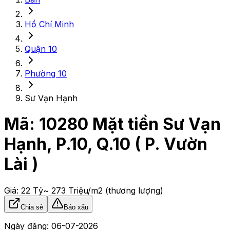
Hồ Chí Minh
Quận 10
Phường 10
Sư Vạn Hạnh
Mã:
10280
Mặt tiền Sư Vạn
Hạnh, P.10, Q.10 ( P. Vườn
Lài )
Giá:
22 Tỷ
~ 273 Triệu/m2
(thương lượng)
Chia sẻ
Báo xấu
Ngày đăng:
06-07-2026