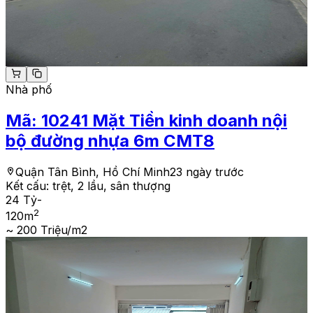
Nhà phố
Mã:
10241
Mặt Tiền kinh doanh nội
bộ đường nhựa 6m CMT8
Quận Tân Bình, Hồ Chí Minh
23 ngày trước
Kết cấu:
trệt, 2 lầu, sân thượng
24 Tỷ
-
2
120
m
~ 200 Triệu/m2