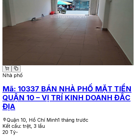
Nhà phố
Mã:
10337
BÁN NHÀ PHỐ MẶT TIỀN
QUẬN 10 – VỊ TRÍ KINH DOANH ĐẮC
ĐỊA
Quận 10, Hồ Chí Minh
1 tháng trước
Kết cấu:
trệt, 3 lầu
20 Tỷ
-