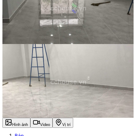
Hình ảnh
Video
Vị trí
Bán