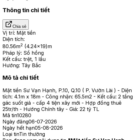
Thông tin chi tiết
Chia sẻ
Vị trí:
Mặt tiền
Diện tích:
2
80.56
m
(4.24x19)m
Pháp lý:
Sổ hồng
Kết cấu:
trệt, 1 lầu
Hướng:
Tây Bắc
Mô tả chi tiết
Mặt tiền Sư Vạn Hạnh, P.10, Q.10 ( P. Vườn Lài ) - Diện
tích: 4.1m x 18m - Công nhận: 65.5m2 - Kết cấu: 2 tầng
gác suốt giả - cấp 4 tiện xây mới - Hợp đồng thuê
25tr/th - Hướng Chính tây - Giá: 22 tỷ TL
Mã tin
10280
Ngày đăng
06-07-2026
Ngày hết hạn
05-08-2026
Loại tin
Tin thường