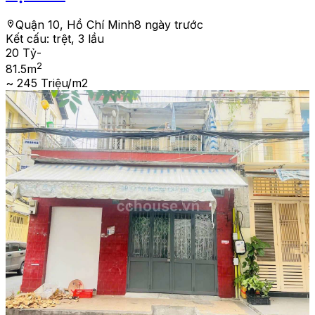
Quận 10, Hồ Chí Minh
8 ngày trước
Kết cấu:
trệt, 3 lầu
20 Tỷ
-
2
81.5
m
~ 245 Triệu/m2