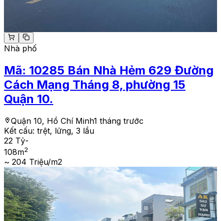
Nhà phố
Mã:
10285
Bán Nhà Hẻm 629 Đường
Cách Mạng Tháng 8, phường 15
Quận 10.
Quận 10, Hồ Chí Minh
1 tháng trước
Kết cấu:
trệt, lửng, 3 lầu
22 Tỷ
-
2
108
m
~ 204 Triệu/m2