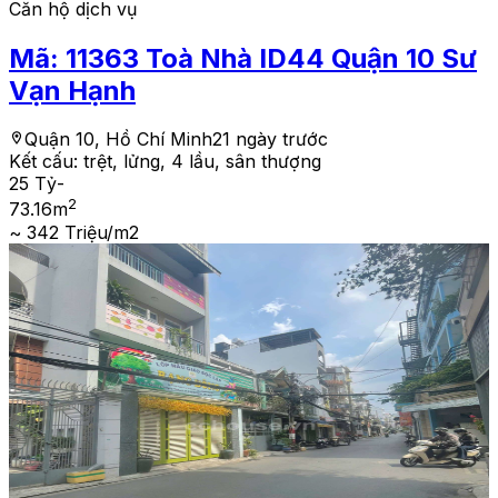
Căn hộ dịch vụ
Mã:
11363
Toà Nhà ID44 Quận 10 Sư
Vạn Hạnh
Quận 10, Hồ Chí Minh
21 ngày trước
Kết cấu:
trệt, lửng, 4 lầu, sân thượng
25 Tỷ
-
2
73.16
m
~ 342 Triệu/m2