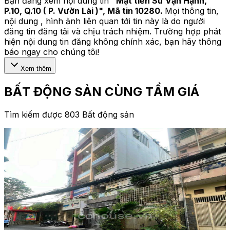
Bạn đang xem nội dung tin
"
Mặt tiền Sư Vạn Hạnh,
P.10, Q.10 ( P. Vườn Lài )
", Mã tin
10280
.
Mọi thông tin,
nội dung , hình ảnh liên quan tới tin này là do người
đăng tin đăng tải và chịu trách nhiệm. Trường hợp phát
hiện nội dung tin đăng không chính xác, bạn hãy thông
báo ngay cho chúng tôi!
Xem thêm
BẤT ĐỘNG SẢN CÙNG TẦM GIÁ
Tìm kiếm được 803 Bất động sản