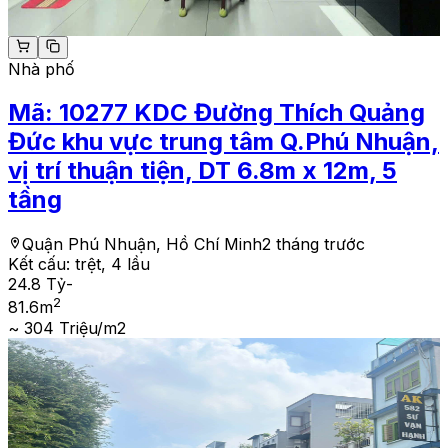
Nhà phố
Mã:
10277
KDC Đường Thích Quảng
Đức khu vực trung tâm Q.Phú Nhuận,
vị trí thuận tiện, DT 6.8m x 12m, 5
tầng
Quận Phú Nhuận, Hồ Chí Minh
2 tháng trước
Kết cấu:
trệt, 4 lầu
24.8 Tỷ
-
2
81.6
m
~ 304 Triệu/m2