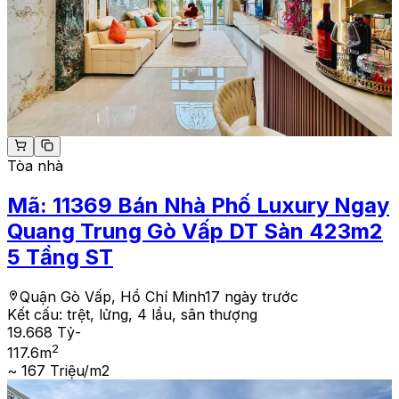
Tòa nhà
Mã:
11369
Bán Nhà Phố Luxury Ngay
Quang Trung Gò Vấp DT Sàn 423m2
5 Tầng ST
Quận Gò Vấp, Hồ Chí Minh
17 ngày trước
Kết cấu:
trệt, lửng, 4 lầu, sân thượng
19.668 Tỷ
-
2
117.6
m
~ 167 Triệu/m2