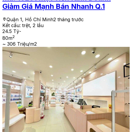
Giảm Giá Mạnh Bán Nhanh Q.1
Quận 1, Hồ Chí Minh
2 tháng trước
Kết cấu:
trệt, 2 lầu
24.5 Tỷ
-
2
80
m
~ 306 Triệu/m2