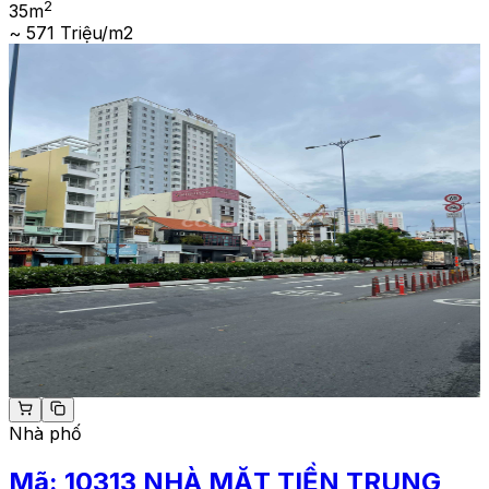
2
35
m
~ 571 Triệu/m2
Nhà phố
Mã:
10313
NHÀ MẶT TIỀN TRUNG