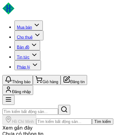
Mua bán
Cho thuê
Bản đồ
Tin tức
Pháp lý
Thông báo
Giỏ hàng
Đăng tin
Đăng nhập
Hồ Chí Minh
Tìm kiếm
Xem gần đây
Chưa có thông tin