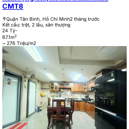
CMT8
Quận Tân Bình, Hồ Chí Minh
2 tháng trước
Kết cấu:
trệt, 2 lầu, sân thượng
24 Tỷ
-
2
87.1
m
~ 276 Triệu/m2