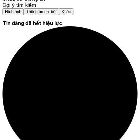
Gợi ý tìm kiếm
Hình ảnh
Thông tin chi tiết
Khác
Tin đăng đã hết hiệu lực