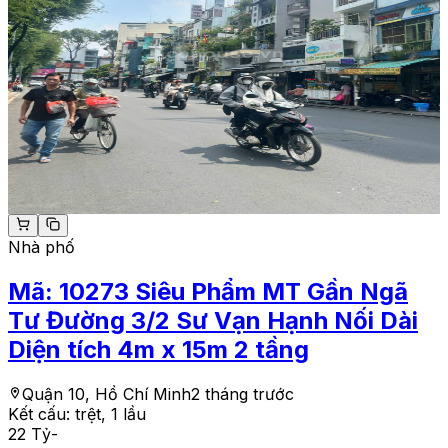
Nhà phố
Mã:
10273
Siêu Phẩm MT Gần Ngã
Tư Đường 3/2 Sư Vạn Hạnh Nối Dài
Diện tích 4m x 15m 2 tầng
Quận 10, Hồ Chí Minh
2 tháng trước
Kết cấu:
trệt, 1 lầu
22 Tỷ
-