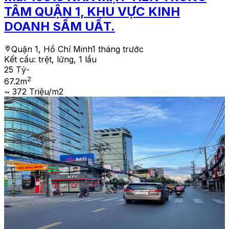
TÂM QUẬN 1, KHU VỰC KINH
DOANH SẦM UẤT.
Quận 1, Hồ Chí Minh
1 tháng trước
Kết cấu:
trệt, lửng, 1 lầu
25 Tỷ
-
2
67.2
m
~ 372 Triệu/m2