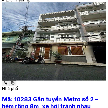
~ 273 Triệu/m2
Nhà phố
Mã:
10283
Gần tuyến Metro số 2 –
hẻm rộng 8m, xe hơi tránh nhau