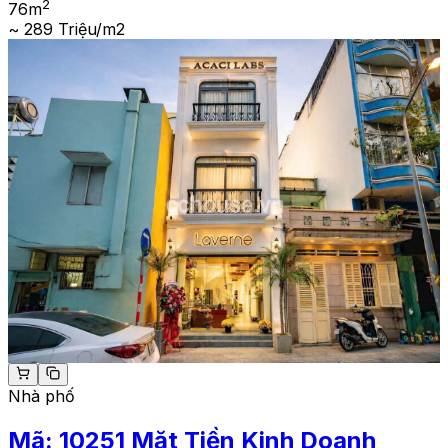
2
76
m
~ 289 Triệu/m2
Nhà phố
Mã:
10251
Mặt Tiền Kinh Doanh