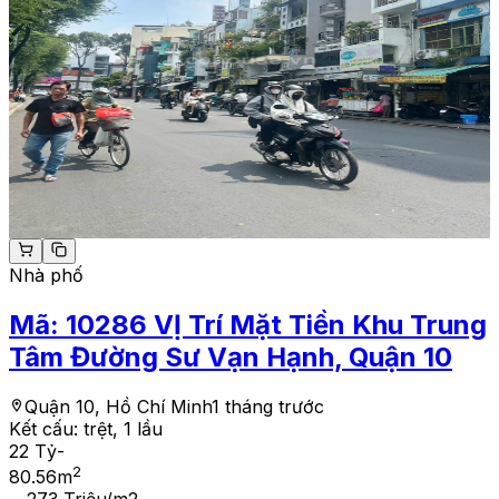
Nhà phố
Mã:
10286
VỊ Trí Mặt Tiền Khu Trung
Tâm Đường Sư Vạn Hạnh, Quận 10
Quận 10, Hồ Chí Minh
1 tháng trước
Kết cấu:
trệt, 1 lầu
22 Tỷ
-
2
80.56
m