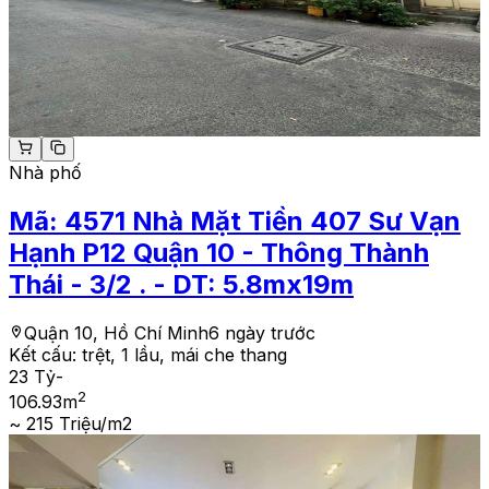
Nhà phố
Mã:
4571
Nhà Mặt Tiền 407 Sư Vạn
Hạnh P12 Quận 10 - Thông Thành
Thái - 3/2 . - DT: 5.8mx19m
Quận 10, Hồ Chí Minh
6 ngày trước
Kết cấu:
trệt, 1 lầu, mái che thang
23 Tỷ
-
2
106.93
m
~ 215 Triệu/m2