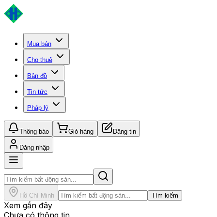
Mua bán
Cho thuê
Bản đồ
Tin tức
Pháp lý
Thông báo
Giỏ hàng
Đăng tin
Đăng nhập
Hồ Chí Minh
Tìm kiếm
Xem gần đây
Chưa có thông tin