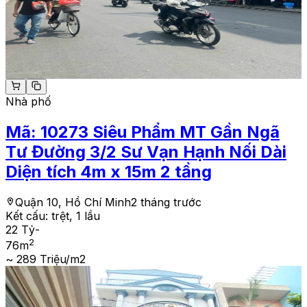
Nhà phố
Mã:
10273
Siêu Phẩm MT Gần Ngã
Tư Đường 3/2 Sư Vạn Hạnh Nối Dài
Diện tích 4m x 15m 2 tầng
Quận 10, Hồ Chí Minh
2 tháng trước
Kết cấu:
trệt, 1 lầu
22 Tỷ
-
2
76
m
~ 289 Triệu/m2