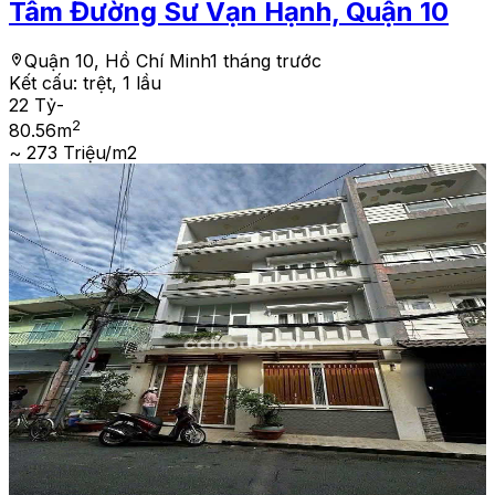
Tâm Đường Sư Vạn Hạnh, Quận 10
Quận 10, Hồ Chí Minh
1 tháng trước
Kết cấu:
trệt, 1 lầu
22 Tỷ
-
2
80.56
m
~ 273 Triệu/m2