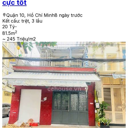
cực tốt
Quận 10, Hồ Chí Minh
8 ngày trước
Kết cấu:
trệt, 3 lầu
20 Tỷ
-
2
81.5
m
~ 245 Triệu/m2