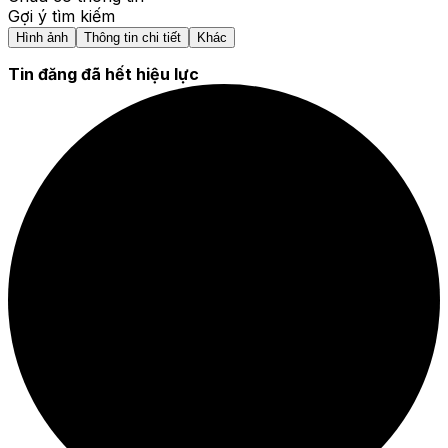
Gợi ý tìm kiếm
Hình ảnh
Thông tin chi tiết
Khác
Tin đăng đã hết hiệu lực