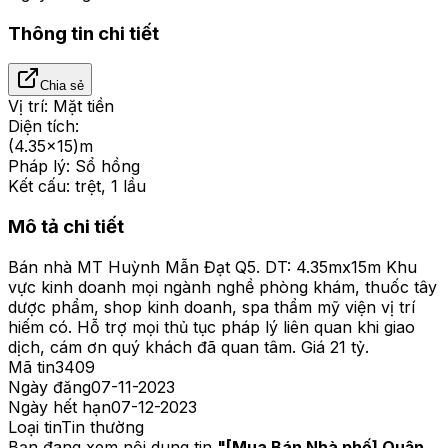
Thông tin chi tiết
Chia sẻ
Vị trí:
Mặt tiền
Diện tích:
(4.35x15)m
Pháp lý:
Sổ hồng
Kết cấu:
trệt, 1 lầu
Mô tả chi tiết
Bán nhà MT Huỳnh Mẫn Đạt Q5. DT: 4.35mx15m Khu
vực kinh doanh mọi ngành nghề phòng khám, thuốc tây
dược phẩm, shop kinh doanh, spa thẩm mỹ viện vị trí
hiếm có. Hỗ trợ mọi thủ tục pháp lý liên quan khi giao
dịch, cám ơn quý khách đã quan tâm. Giá 21 tỷ.
Mã tin
3409
Ngày đăng
07-11-2023
Ngày hết hạn
07-12-2023
Loại tin
Tin thường
Bạn đang xem nội dung tin
"
[Mua Bán Nhà phố] Quận