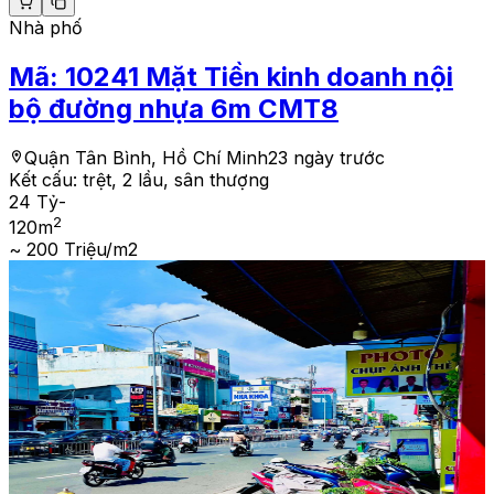
Nhà phố
Mã:
10241
Mặt Tiền kinh doanh nội
bộ đường nhựa 6m CMT8
Quận Tân Bình, Hồ Chí Minh
23 ngày trước
Kết cấu:
trệt, 2 lầu, sân thượng
24 Tỷ
-
2
120
m
~ 200 Triệu/m2