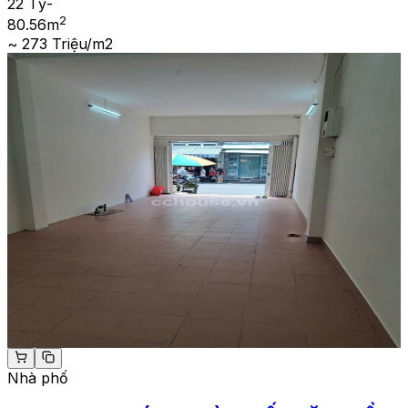
22 Tỷ
-
2
80.56
m
~ 273 Triệu/m2
Nhà phố