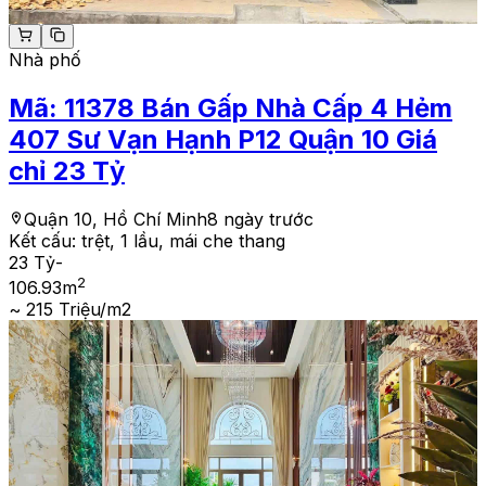
Nhà phố
Mã:
11378
Bán Gấp Nhà Cấp 4 Hẻm
407 Sư Vạn Hạnh P12 Quận 10 Giá
chỉ 23 Tỷ
Quận 10, Hồ Chí Minh
8 ngày trước
Kết cấu:
trệt, 1 lầu, mái che thang
23 Tỷ
-
2
106.93
m
~ 215 Triệu/m2