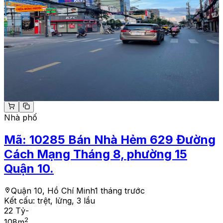
Nhà phố
Mã:
10285
Bán Nhà Hẻm 629 Đường
Cách Mạng Tháng 8, phường 15
Quận 10.
Quận 10, Hồ Chí Minh
1 tháng trước
Kết cấu:
trệt, lửng, 3 lầu
22 Tỷ
-
2
108
m