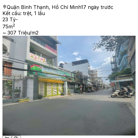
Quận Bình Thạnh, Hồ Chí Minh
17 ngày trước
Kết cấu:
trệt, 1 lầu
23 Tỷ
-
2
75
m
~ 307 Triệu/m2