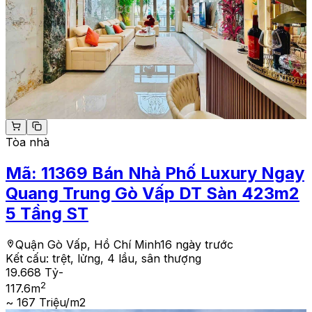
Tòa nhà
Mã:
11369
Bán Nhà Phố Luxury Ngay
Quang Trung Gò Vấp DT Sàn 423m2
5 Tầng ST
Quận Gò Vấp, Hồ Chí Minh
16 ngày trước
Kết cấu:
trệt, lửng, 4 lầu, sân thượng
19.668 Tỷ
-
2
117.6
m
~ 167 Triệu/m2