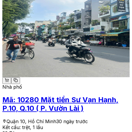
Nhà phố
Mã:
10280
Mặt tiền Sư Vạn Hạnh,
P.10, Q.10 ( P. Vườn Lài )
Quận 10, Hồ Chí Minh
30 ngày trước
Kết cấu:
trệt, 1 lầu