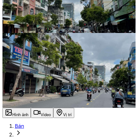
Hình ảnh
Video
Vị trí
Bán