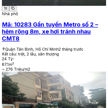
Nhà phố
Mã:
10283
Gần tuyến Metro số 2 –
hẻm rộng 8m, xe hơi tránh nhau
CMT8
Quận Tân Bình, Hồ Chí Minh
2 tháng trước
Kết cấu:
trệt, 2 lầu, sân thượng
24 Tỷ
-
2
87.1
m
~ 276 Triệu/m2