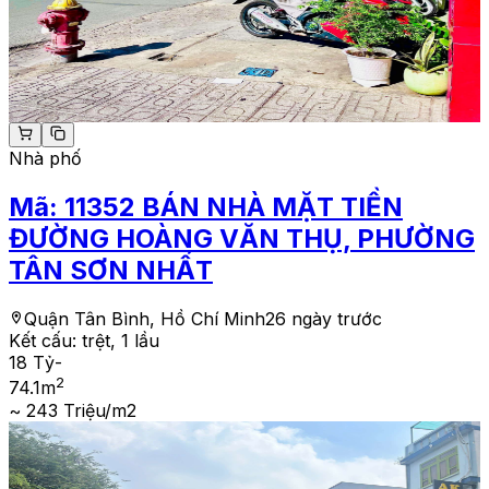
Nhà phố
Mã:
11352
BÁN NHÀ MẶT TIỀN
ĐƯỜNG HOÀNG VĂN THỤ, PHƯỜNG
TÂN SƠN NHẤT
Quận Tân Bình, Hồ Chí Minh
26 ngày trước
Kết cấu:
trệt, 1 lầu
18 Tỷ
-
2
74.1
m
~ 243 Triệu/m2