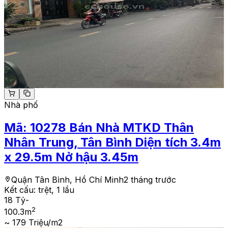
Nhà phố
Mã:
10278
Bán Nhà MTKD Thân
Nhân Trung, Tân Bình Diện tích 3.4m
x 29.5m Nở hậu 3.45m
Quận Tân Bình, Hồ Chí Minh
2 tháng trước
Kết cấu:
trệt, 1 lầu
18 Tỷ
-
2
100.3
m
~ 179 Triệu/m2