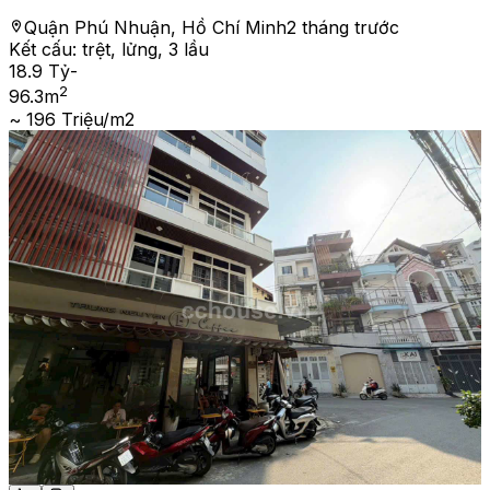
Quận Phú Nhuận, Hồ Chí Minh
2 tháng trước
Kết cấu:
trệt, lửng, 3 lầu
18.9 Tỷ
-
2
96.3
m
~ 196 Triệu/m2