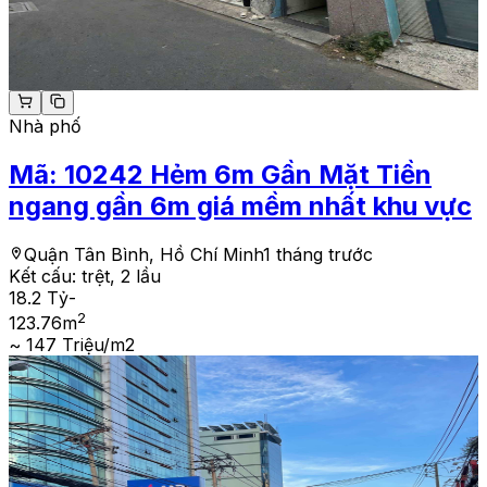
Nhà phố
Mã:
10242
Hẻm 6m Gần Mặt Tiền
ngang gần 6m giá mềm nhất khu vực
Quận Tân Bình, Hồ Chí Minh
1 tháng trước
Kết cấu:
trệt, 2 lầu
18.2 Tỷ
-
2
123.76
m
~ 147 Triệu/m2