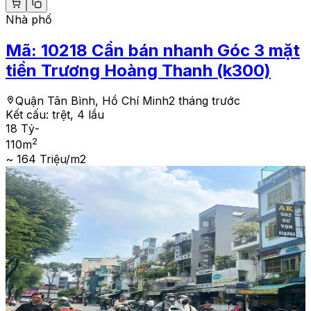
Nhà phố
Mã:
10218
Cần bán nhanh Góc 3 mặt
tiền Trương Hoàng Thanh (k300)
Quận Tân Bình, Hồ Chí Minh
2 tháng trước
Kết cấu:
trệt, 4 lầu
18 Tỷ
-
2
110
m
~ 164 Triệu/m2