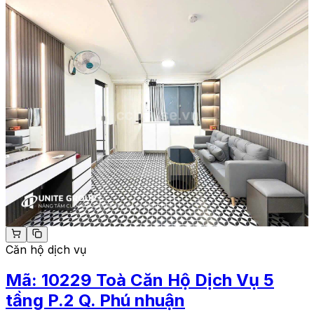
Căn hộ dịch vụ
Mã:
10229
Toà Căn Hộ Dịch Vụ 5
tầng P.2 Q. Phú nhuận