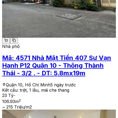
Nhà phố
Mã:
4571
Nhà Mặt Tiền 407 Sư Vạn
Hạnh P12 Quận 10 - Thông Thành
Thái - 3/2 . - DT: 5.8mx19m
Quận 10, Hồ Chí Minh
5 ngày trước
Kết cấu:
trệt, 1 lầu, mái che thang
23 Tỷ
-
2
106.93
m
~ 215 Triệu/m2