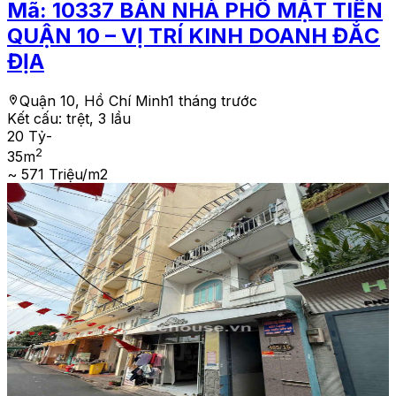
Mã:
10337
BÁN NHÀ PHỐ MẶT TIỀN
QUẬN 10 – VỊ TRÍ KINH DOANH ĐẮC
ĐỊA
Quận 10, Hồ Chí Minh
1 tháng trước
Kết cấu:
trệt, 3 lầu
20 Tỷ
-
2
35
m
~ 571 Triệu/m2