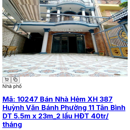
Nhà phố
Mã:
10247
Bán Nhà Hẻm XH 387
Huỳnh Văn Bánh Phường 11 Tân Bình
DT 5.5m x 23m_2 lầu HĐT 40tr/
tháng