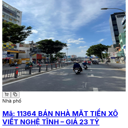
Nhà phố
Mã:
11364
BÁN NHÀ MẶT TIỀN XÔ
VIẾT NGHỆ TĨNH – GIÁ 23 TỶ