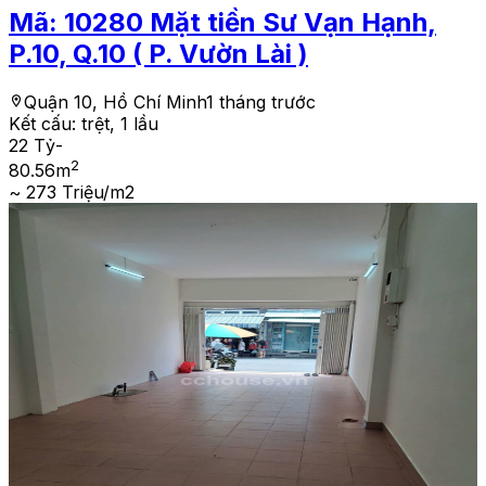
Mã:
10280
Mặt tiền Sư Vạn Hạnh,
P.10, Q.10 ( P. Vườn Lài )
Quận 10, Hồ Chí Minh
1 tháng trước
Kết cấu:
trệt, 1 lầu
22 Tỷ
-
2
80.56
m
~ 273 Triệu/m2