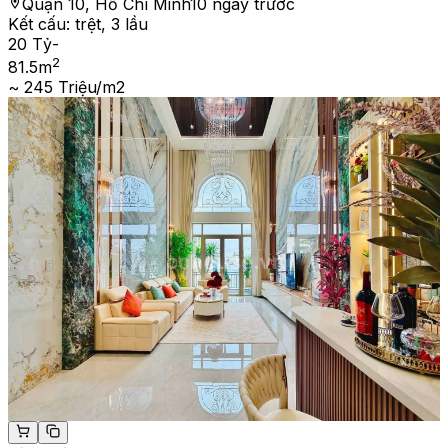
Quận 10, Hồ Chí Minh
10 ngày trước
Kết cấu:
trệt, 3 lầu
20 Tỷ
-
2
81.5
m
~ 245 Triệu/m2