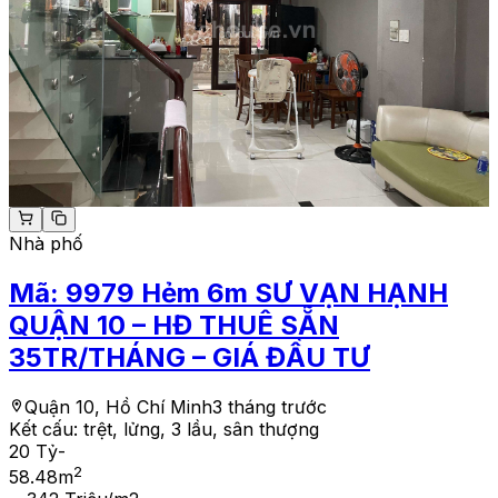
Nhà phố
Mã:
9979
Hẻm 6m SƯ VẠN HẠNH
QUẬN 10 – HĐ THUÊ SẴN
35TR/THÁNG – GIÁ ĐẦU TƯ
Quận 10, Hồ Chí Minh
3 tháng trước
Kết cấu:
trệt, lửng, 3 lầu, sân thượng
20 Tỷ
-
2
58.48
m