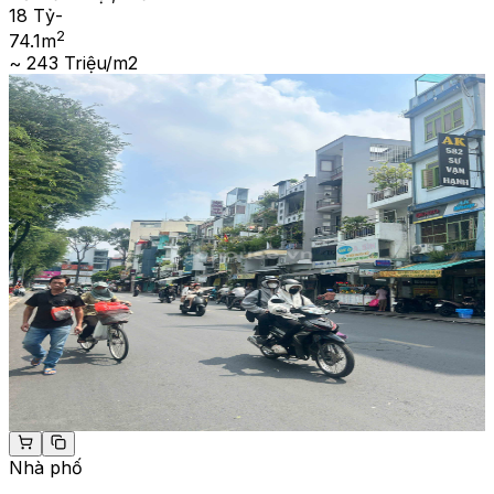
18 Tỷ
-
2
74.1
m
~ 243 Triệu/m2
Nhà phố