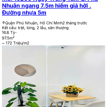
Nhuận ngang 7.5m hiếm giá hời .
Đường nhựa 5m
Quận Phú Nhuận, Hồ Chí Minh
2 tháng trước
Kết cấu:
trệt, lửng, 2 lầu, sân thượng
16.8 Tỷ
-
2
97.5
m
~ 172 Triệu/m2