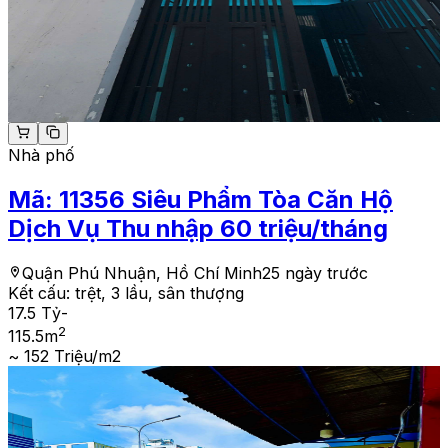
Nhà phố
Mã:
11356
Siêu Phẩm Tòa Căn Hộ
Dịch Vụ Thu nhập 60 triệu/tháng
Quận Phú Nhuận, Hồ Chí Minh
25 ngày trước
Kết cấu:
trệt, 3 lầu, sân thượng
17.5 Tỷ
-
2
115.5
m
~ 152 Triệu/m2