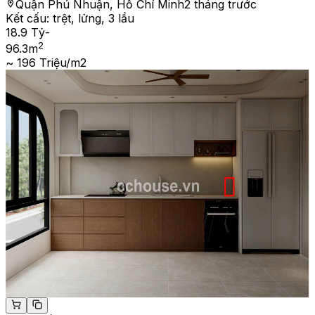
Quận Phú Nhuận, Hồ Chí Minh
2 tháng trước
Kết cấu:
trệt, lửng, 3 lầu
18.9 Tỷ
-
2
96.3
m
~ 196 Triệu/m2