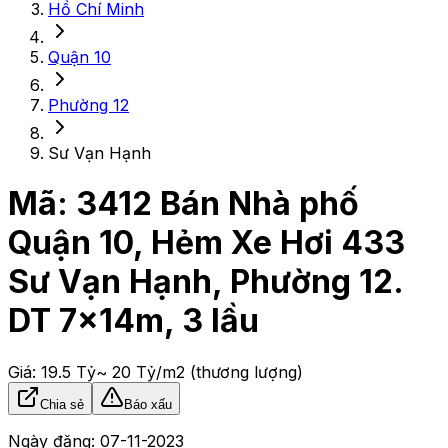
Hồ Chí Minh
Quận 10
Phường 12
Sư Vạn Hạnh
Mã:
3412
Bán Nhà phố
Quận 10, Hẻm Xe Hơi 433
Sư Vạn Hạnh, Phường 12.
DT 7x14m, 3 lầu
Giá:
19.5 Tỷ
~ 20 Tỷ/m2
(thương lượng)
Chia sẻ
Báo xấu
Ngày đăng:
07-11-2023