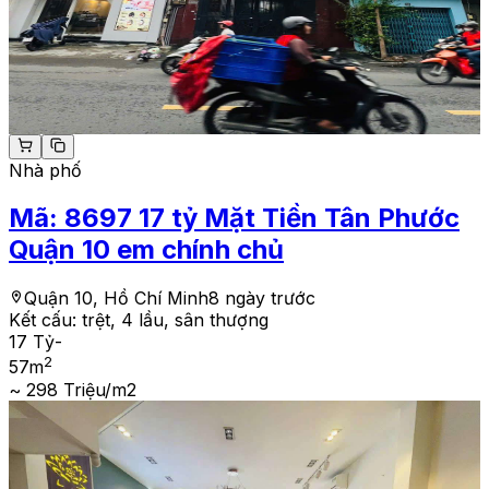
Nhà phố
Mã:
8697
17 tỷ Mặt Tiền Tân Phước
Quận 10 em chính chủ
Quận 10, Hồ Chí Minh
8 ngày trước
Kết cấu:
trệt, 4 lầu, sân thượng
17 Tỷ
-
2
57
m
~ 298 Triệu/m2