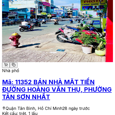
Nhà phố
Mã:
11352
BÁN NHÀ MẶT TIỀN
ĐƯỜNG HOÀNG VĂN THỤ, PHƯỜNG
TÂN SƠN NHẤT
Quận Tân Bình, Hồ Chí Minh
28 ngày trước
Kết cấu:
trệt, 1 lầu