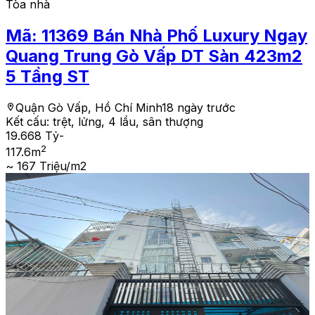
Tòa nhà
Mã:
11369
Bán Nhà Phố Luxury Ngay
Quang Trung Gò Vấp DT Sàn 423m2
5 Tầng ST
Quận Gò Vấp, Hồ Chí Minh
18 ngày trước
Kết cấu:
trệt, lửng, 4 lầu, sân thượng
19.668 Tỷ
-
2
117.6
m
~ 167 Triệu/m2