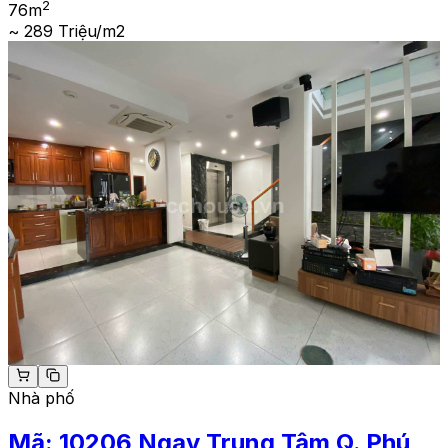
2
76
m
~ 289 Triệu/m2
Nhà phố
Mã:
10206
Ngay Trung Tâm Q. Phú