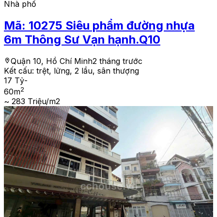
Nhà phố
Mã:
10275
Siêu phẩm đường nhựa
6m Thông Sư Vạn hạnh.Q10
Quận 10, Hồ Chí Minh
2 tháng trước
Kết cấu:
trệt, lửng, 2 lầu, sân thượng
17 Tỷ
-
2
60
m
~ 283 Triệu/m2