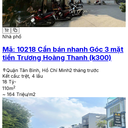
Nhà phố
Mã:
10218
Cần bán nhanh Góc 3 mặt
tiền Trương Hoàng Thanh (k300)
Quận Tân Bình, Hồ Chí Minh
2 tháng trước
Kết cấu:
trệt, 4 lầu
18 Tỷ
-
2
110
m
~ 164 Triệu/m2