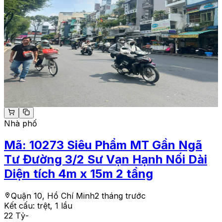
Nhà phố
Mã:
10273
Siêu Phẩm MT Gần Ngã
Tư Đường 3/2 Sư Vạn Hạnh Nối Dài
Diện tích 4m x 15m 2 tầng
Quận 10, Hồ Chí Minh
2 tháng trước
Kết cấu:
trệt, 1 lầu
22 Tỷ
-