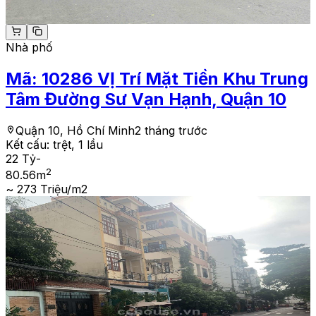
Nhà phố
Mã:
10286
VỊ Trí Mặt Tiền Khu Trung
Tâm Đường Sư Vạn Hạnh, Quận 10
Quận 10, Hồ Chí Minh
2 tháng trước
Kết cấu:
trệt, 1 lầu
22 Tỷ
-
2
80.56
m
~ 273 Triệu/m2