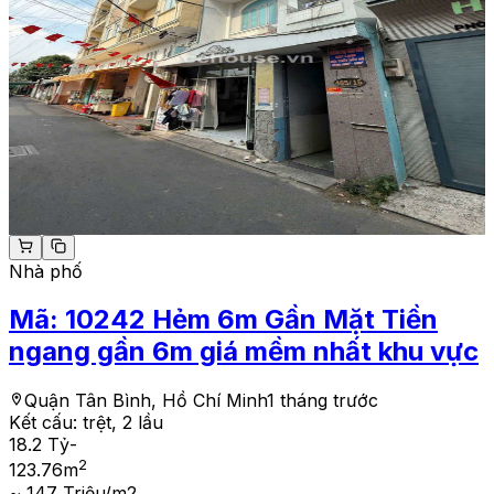
Nhà phố
Mã:
10242
Hẻm 6m Gần Mặt Tiền
ngang gần 6m giá mềm nhất khu vực
Quận Tân Bình, Hồ Chí Minh
1 tháng trước
Kết cấu:
trệt, 2 lầu
18.2 Tỷ
-
2
123.76
m
~ 147 Triệu/m2