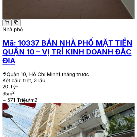
Nhà phố
Mã:
10337
BÁN NHÀ PHỐ MẶT TIỀN
QUẬN 10 – VỊ TRÍ KINH DOANH ĐẮC
ĐỊA
Quận 10, Hồ Chí Minh
1 tháng trước
Kết cấu:
trệt, 3 lầu
20 Tỷ
-
2
35
m
~ 571 Triệu/m2