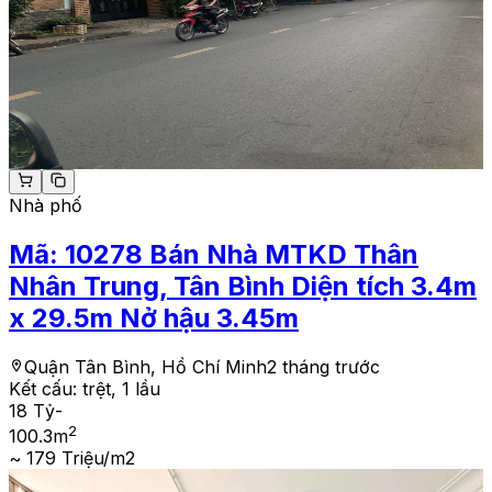
Nhà phố
Mã:
10278
Bán Nhà MTKD Thân
Nhân Trung, Tân Bình Diện tích 3.4m
x 29.5m Nở hậu 3.45m
Quận Tân Bình, Hồ Chí Minh
2 tháng trước
Kết cấu:
trệt, 1 lầu
18 Tỷ
-
2
100.3
m
~ 179 Triệu/m2