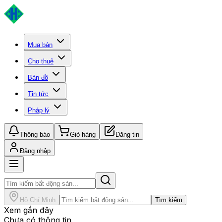
Mua bán
Cho thuê
Bản đồ
Tin tức
Pháp lý
Thông báo
Giỏ hàng
Đăng tin
Đăng nhập
Hồ Chí Minh
Tìm kiếm
Xem gần đây
Chưa có thông tin