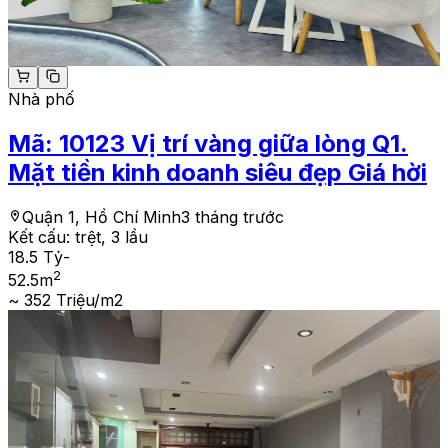
Nhà phố
Mã:
10123
Vị trí vàng giữa lòng Q1.
Mặt tiền kinh doanh siêu đẹp Giá hời
Quận 1, Hồ Chí Minh
3 tháng trước
Kết cấu:
trệt, 3 lầu
18.5 Tỷ
-
2
52.5
m
~ 352 Triệu/m2