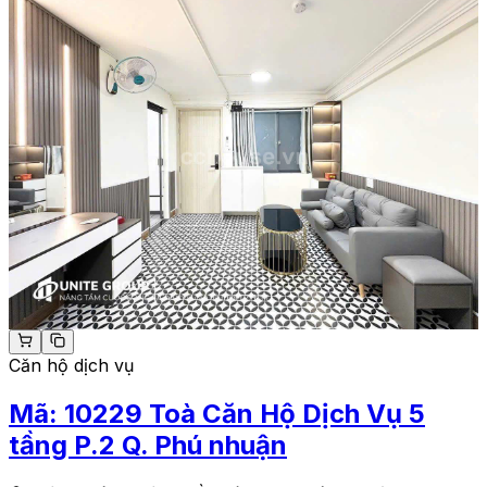
Căn hộ dịch vụ
Mã:
10229
Toà Căn Hộ Dịch Vụ 5
tầng P.2 Q. Phú nhuận