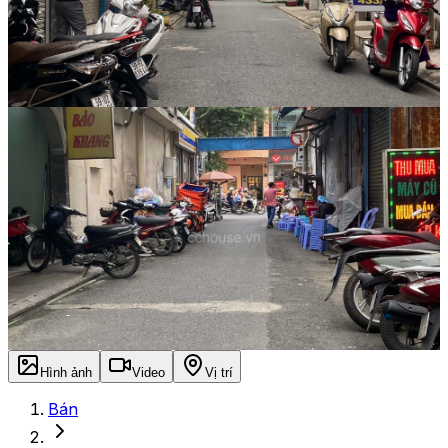
Hình ảnh
Video
Vị trí
Bán