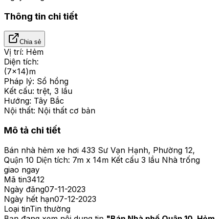
Thông tin chi tiết
Chia sẻ
Vị trí:
Hẻm
Diện tích:
(7x14)m
Pháp lý:
Sổ hồng
Kết cấu:
trệt, 3 lầu
Hướng:
Tây Bắc
Nội thất:
Nội thất cơ bản
Mô tả chi tiết
Bán nhà hẻm xe hơi 433 Sư Vạn Hạnh, Phường 12,
Quận 10 Diện tích: 7m x 14m Kết cấu 3 lầu Nhà trống
giao ngay
Mã tin
3412
Ngày đăng
07-11-2023
Ngày hết hạn
07-12-2023
Loại tin
Tin thường
Bạn đang xem nội dung tin
"
Bán Nhà phố Quận 10, Hẻm