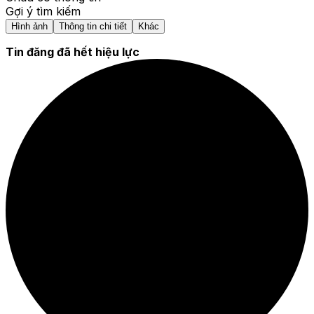
Gợi ý tìm kiếm
Hình ảnh
Thông tin chi tiết
Khác
Tin đăng đã hết hiệu lực