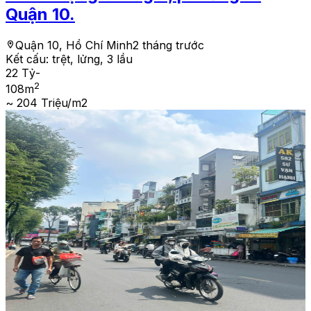
Quận 10.
Quận 10, Hồ Chí Minh
2 tháng trước
Kết cấu:
trệt, lửng, 3 lầu
22 Tỷ
-
2
108
m
~ 204 Triệu/m2