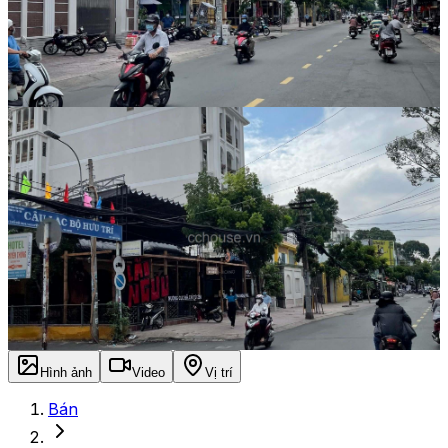
Hình ảnh
Video
Vị trí
Bán