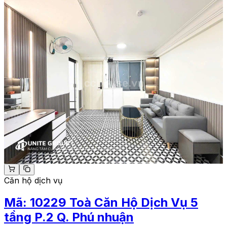
Căn hộ dịch vụ
Mã:
10229
Toà Căn Hộ Dịch Vụ 5
tầng P.2 Q. Phú nhuận