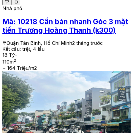
Nhà phố
Mã:
10218
Cần bán nhanh Góc 3 mặt
tiền Trương Hoàng Thanh (k300)
Quận Tân Bình, Hồ Chí Minh
2 tháng trước
Kết cấu:
trệt, 4 lầu
18 Tỷ
-
2
110
m
~ 164 Triệu/m2