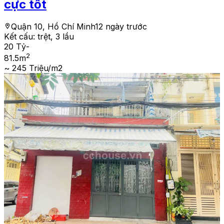
cực tốt
Quận 10, Hồ Chí Minh
12 ngày trước
Kết cấu:
trệt, 3 lầu
20 Tỷ
-
2
81.5
m
~ 245 Triệu/m2