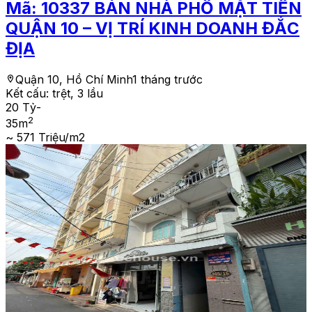
Mã:
10337
BÁN NHÀ PHỐ MẶT TIỀN
QUẬN 10 – VỊ TRÍ KINH DOANH ĐẮC
ĐỊA
Quận 10, Hồ Chí Minh
1 tháng trước
Kết cấu:
trệt, 3 lầu
20 Tỷ
-
2
35
m
~ 571 Triệu/m2