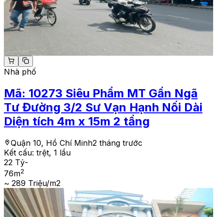
Nhà phố
Mã:
10273
Siêu Phẩm MT Gần Ngã
Tư Đường 3/2 Sư Vạn Hạnh Nối Dài
Diện tích 4m x 15m 2 tầng
Quận 10, Hồ Chí Minh
2 tháng trước
Kết cấu:
trệt, 1 lầu
22 Tỷ
-
2
76
m
~ 289 Triệu/m2