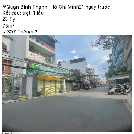
Quận Bình Thạnh, Hồ Chí Minh
21 ngày trước
Kết cấu:
trệt, 1 lầu
23 Tỷ
-
2
75
m
~ 307 Triệu/m2