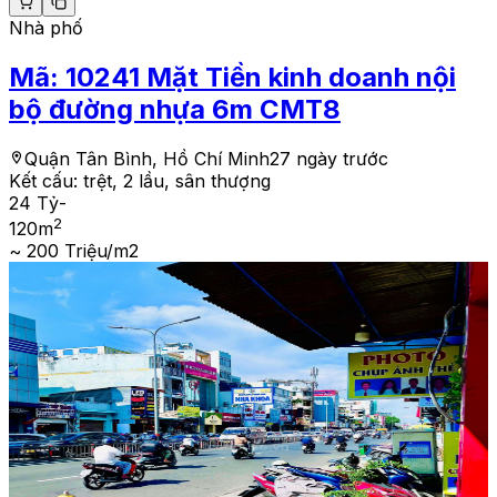
Nhà phố
Mã:
10241
Mặt Tiền kinh doanh nội
bộ đường nhựa 6m CMT8
Quận Tân Bình, Hồ Chí Minh
27 ngày trước
Kết cấu:
trệt, 2 lầu, sân thượng
24 Tỷ
-
2
120
m
~ 200 Triệu/m2