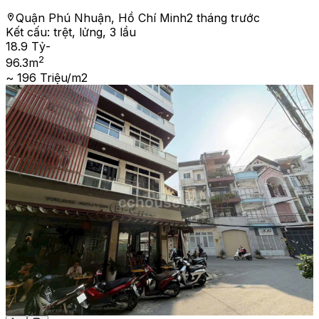
Quận Phú Nhuận, Hồ Chí Minh
2 tháng trước
Kết cấu:
trệt, lửng, 3 lầu
18.9 Tỷ
-
2
96.3
m
~ 196 Triệu/m2