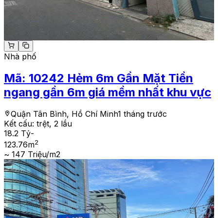
Nhà phố
Mã:
10242
Hẻm 6m Gần Mặt Tiền
ngang gần 6m giá mềm nhất khu vực
Quận Tân Bình, Hồ Chí Minh
1 tháng trước
Kết cấu:
trệt, 2 lầu
18.2 Tỷ
-
2
123.76
m
~ 147 Triệu/m2