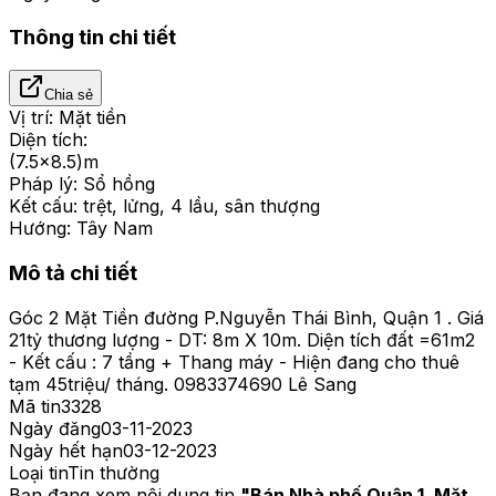
Thông tin chi tiết
Chia sẻ
Vị trí:
Mặt tiền
Diện tích:
(7.5x8.5)m
Pháp lý:
Sổ hồng
Kết cấu:
trệt, lửng, 4 lầu, sân thượng
Hướng:
Tây Nam
Mô tả chi tiết
Góc 2 Mặt Tiền đường P.Nguyễn Thái Bình, Quận 1 . Giá
21tỷ thương lượng - DT: 8m X 10m. Diện tích đất =61m2
- Kết cấu : 7 tầng + Thang máy - Hiện đang cho thuê
tạm 45triệu/ tháng. 0983374690 Lê Sang
Mã tin
3328
Ngày đăng
03-11-2023
Ngày hết hạn
03-12-2023
Loại tin
Tin thường
Bạn đang xem nội dung tin
"
Bán Nhà phố Quận 1, Mặt