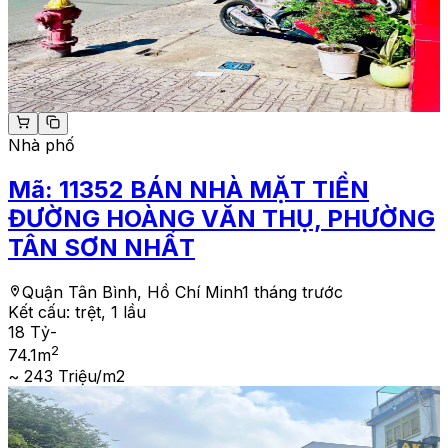
Nhà phố
Mã:
11352
BÁN NHÀ MẶT TIỀN
ĐƯỜNG HOÀNG VĂN THỤ, PHƯỜNG
TÂN SƠN NHẤT
Quận Tân Bình, Hồ Chí Minh
1 tháng trước
Kết cấu:
trệt, 1 lầu
18 Tỷ
-
2
74.1
m
~ 243 Triệu/m2