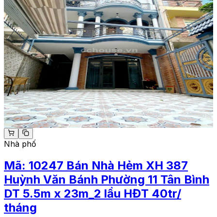
Nhà phố
Mã:
10247
Bán Nhà Hẻm XH 387
Huỳnh Văn Bánh Phường 11 Tân Bình
DT 5.5m x 23m_2 lầu HĐT 40tr/
tháng