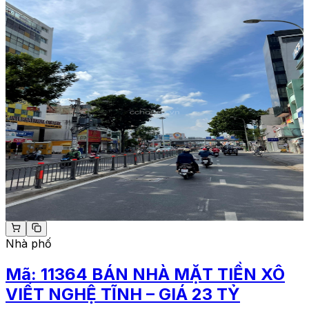
Nhà phố
Mã:
11364
BÁN NHÀ MẶT TIỀN XÔ
VIẾT NGHỆ TĨNH – GIÁ 23 TỶ