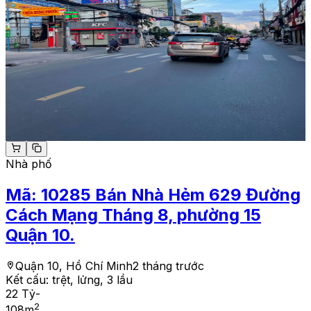
Nhà phố
Mã:
10285
Bán Nhà Hẻm 629 Đường
Cách Mạng Tháng 8, phường 15
Quận 10.
Quận 10, Hồ Chí Minh
2 tháng trước
Kết cấu:
trệt, lửng, 3 lầu
22 Tỷ
-
2
108
m