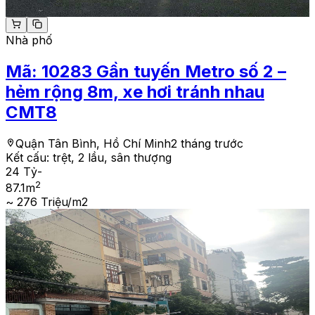
Nhà phố
Mã:
10283
Gần tuyến Metro số 2 –
hẻm rộng 8m, xe hơi tránh nhau
CMT8
Quận Tân Bình, Hồ Chí Minh
2 tháng trước
Kết cấu:
trệt, 2 lầu, sân thượng
24 Tỷ
-
2
87.1
m
~ 276 Triệu/m2