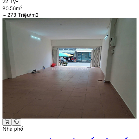
22 Tỷ
-
2
80.56
m
~ 273 Triệu/m2
Nhà phố