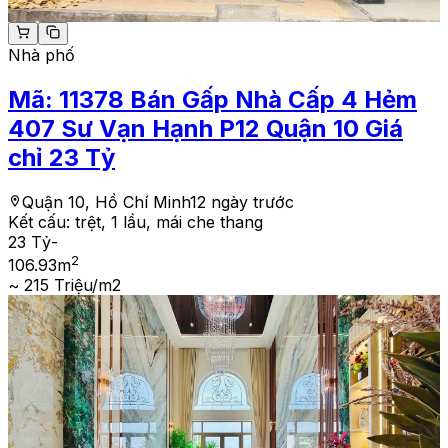
Nhà phố
Mã:
11378
Bán Gấp Nhà Cấp 4 Hẻm
407 Sư Vạn Hạnh P12 Quận 10 Giá
chỉ 23 Tỷ
Quận 10, Hồ Chí Minh
12 ngày trước
Kết cấu:
trệt, 1 lầu, mái che thang
23 Tỷ
-
2
106.93
m
~ 215 Triệu/m2