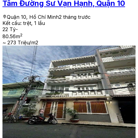
Tâm Đường Sư Vạn Hạnh, Quận 10
Quận 10, Hồ Chí Minh
2 tháng trước
Kết cấu:
trệt, 1 lầu
22 Tỷ
-
2
80.56
m
~ 273 Triệu/m2