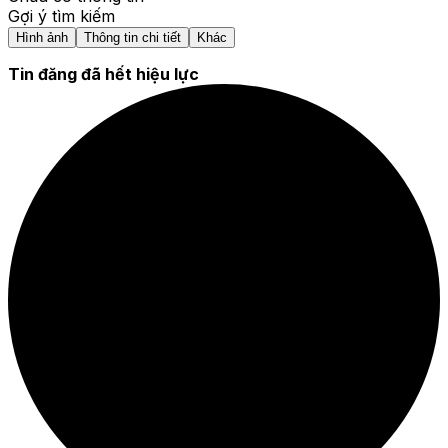
Gợi ý tìm kiếm
Hình ảnh
Thông tin chi tiết
Khác
Tin đăng đã hết hiệu lực