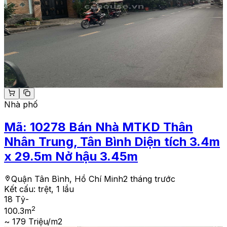
Nhà phố
Mã:
10278
Bán Nhà MTKD Thân
Nhân Trung, Tân Bình Diện tích 3.4m
x 29.5m Nở hậu 3.45m
Quận Tân Bình, Hồ Chí Minh
2 tháng trước
Kết cấu:
trệt, 1 lầu
18 Tỷ
-
2
100.3
m
~ 179 Triệu/m2