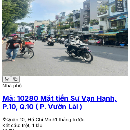
Nhà phố
Mã:
10280
Mặt tiền Sư Vạn Hạnh,
P.10, Q.10 ( P. Vườn Lài )
Quận 10, Hồ Chí Minh
1 tháng trước
Kết cấu:
trệt, 1 lầu