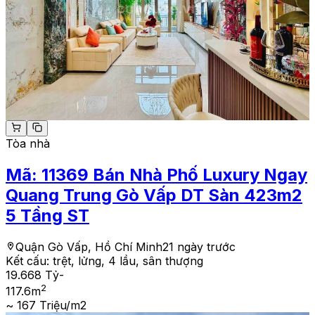
Tòa nhà
Mã:
11369
Bán Nhà Phố Luxury Ngay
Quang Trung Gò Vấp DT Sàn 423m2
5 Tầng ST
Quận Gò Vấp, Hồ Chí Minh
21 ngày trước
Kết cấu:
trệt, lửng, 4 lầu, sân thượng
19.668 Tỷ
-
2
117.6
m
~ 167 Triệu/m2