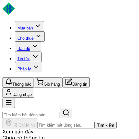
Mua bán
Cho thuê
Bản đồ
Tin tức
Pháp lý
Thông báo
Giỏ hàng
Đăng tin
Đăng nhập
Hồ Chí Minh
Tìm kiếm
Xem gần đây
Chưa có thông tin