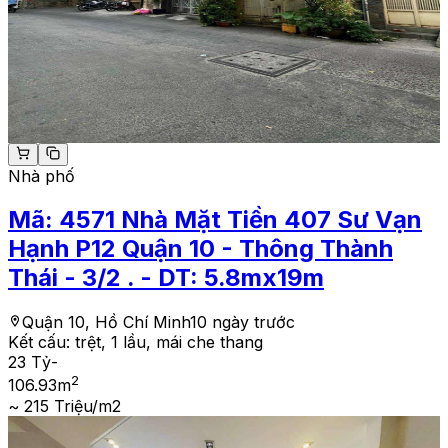
Nhà phố
Mã:
4571
Nhà Mặt Tiền 407 Sư Vạn
Hạnh P12 Quận 10 - Thông Thành
Thái - 3/2 . - DT: 5.8mx19m
Quận 10, Hồ Chí Minh
10 ngày trước
Kết cấu:
trệt, 1 lầu, mái che thang
23 Tỷ
-
2
106.93
m
~ 215 Triệu/m2