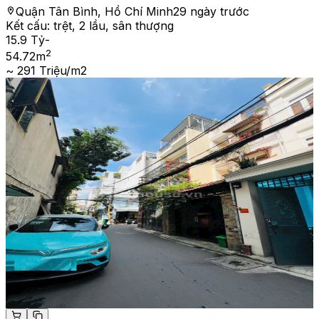
Quận Tân Bình, Hồ Chí Minh
29 ngày trước
Kết cấu:
trệt, 2 lầu, sân thượng
15.9 Tỷ
-
2
54.72
m
~ 291 Triệu/m2