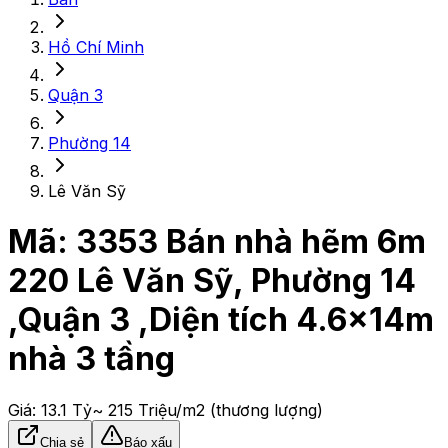
Hồ Chí Minh
Quận 3
Phường 14
Lê Văn Sỹ
Mã:
3353
Bán nhà hẽm 6m
220 Lê Văn Sỹ, Phường 14
,Quận 3 ,Diện tích 4.6x14m
nhà 3 tầng
Giá:
13.1 Tỷ
~ 215 Triệu/m2
(thương lượng)
Chia sẻ
Báo xấu