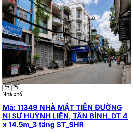
Nhà phố
Mã:
11349
NHÀ MẶT TIỀN ĐƯỜNG
NI SƯ HUỲNH LIÊN, TÂN BÌNH_DT 4
x 14.5m_3 tầng ST_SHR