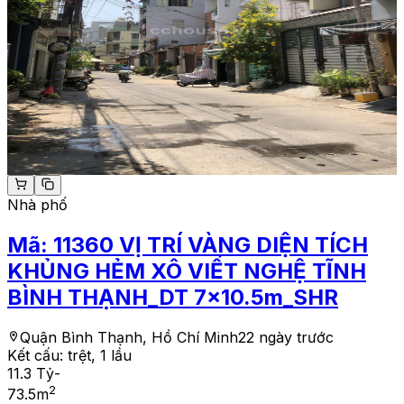
Nhà phố
Mã:
11360
VỊ TRÍ VÀNG DIỆN TÍCH
KHỦNG HẺM XÔ VIẾT NGHỆ TĨNH
BÌNH THẠNH_DT 7x10.5m_SHR
Quận Bình Thạnh, Hồ Chí Minh
22 ngày trước
Kết cấu:
trệt, 1 lầu
11.3 Tỷ
-
2
73.5
m