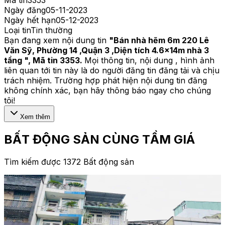
Mã tin
3353
Ngày đăng
05-11-2023
Ngày hết hạn
05-12-2023
Loại tin
Tin thường
Bạn đang xem nội dung tin
"
Bán nhà hẽm 6m 220 Lê
Văn Sỹ, Phường 14 ,Quận 3 ,Diện tích 4.6x14m nhà 3
tầng
", Mã tin
3353
.
Mọi thông tin, nội dung , hình ảnh
liên quan tới tin này là do người đăng tin đăng tải và chịu
trách nhiệm. Trường hợp phát hiện nội dung tin đăng
không chính xác, bạn hãy thông báo ngay cho chúng
tôi!
Xem thêm
BẤT ĐỘNG SẢN CÙNG TẦM GIÁ
Tìm kiếm được 1372 Bất động sản