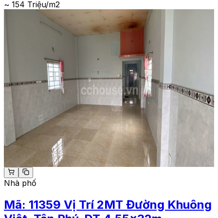
~ 154 Triệu/m2
Nhà phố
Mã:
11359
Vị Trí 2MT Đường Khuông