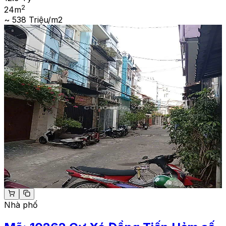
2
24
m
~ 538 Triệu/m2
Nhà phố