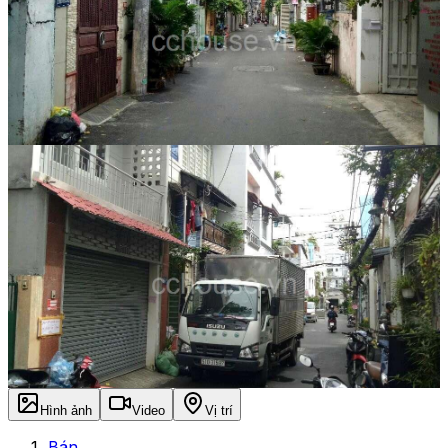
Hình ảnh
Video
Vị trí
Bán