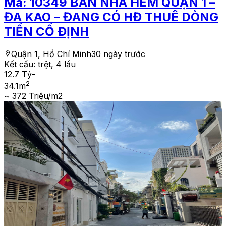
Mã:
10349
BÁN NHÀ HẺM QUẬN 1 –
ĐA KAO – ĐANG CÓ HĐ THUÊ DÒNG
TIỀN CỐ ĐỊNH
Quận 1, Hồ Chí Minh
30 ngày trước
Kết cấu:
trệt, 4 lầu
12.7 Tỷ
-
2
34.1
m
~ 372 Triệu/m2