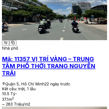
Nhà phố
Mã:
11357
VỊ TRÍ VÀNG – TRUNG
TÂM PHỐ THỜI TRANG NGUYỄN
TRÃI
Quận 5, Hồ Chí Minh
22 ngày trước
Kết cấu:
trệt, 1 lầu
10.5 Tỷ
-
2
37.1
m
~ 283 Triệu/m2