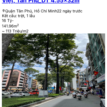
Việt, Tân Phú_DT 4.55x32m
Quận Tân Phú, Hồ Chí Minh
22 ngày trước
Kết cấu:
trệt, 1 lầu
16 Tỷ
-
2
141.96
m
~ 113 Triệu/m2