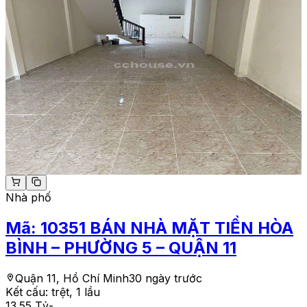
Nhà phố
Mã:
10351
BÁN NHÀ MẶT TIỀN HÒA
BÌNH – PHƯỜNG 5 – QUẬN 11
Quận 11, Hồ Chí Minh
30 ngày trước
Kết cấu:
trệt, 1 lầu
13.55 Tỷ
-