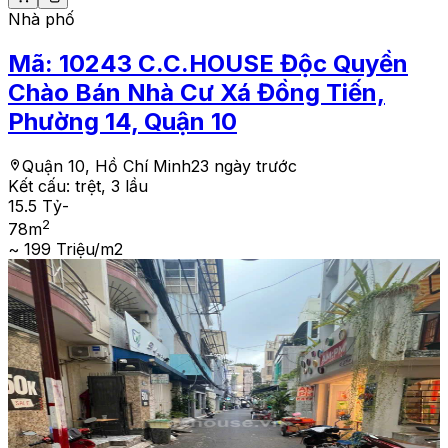
Nhà phố
Mã:
10243
C.C.HOUSE Độc Quyền
Chào Bán Nhà Cư Xá Đồng Tiến,
Phường 14, Quận 10
Quận 10, Hồ Chí Minh
23 ngày trước
Kết cấu:
trệt, 3 lầu
15.5 Tỷ
-
2
78
m
~ 199 Triệu/m2