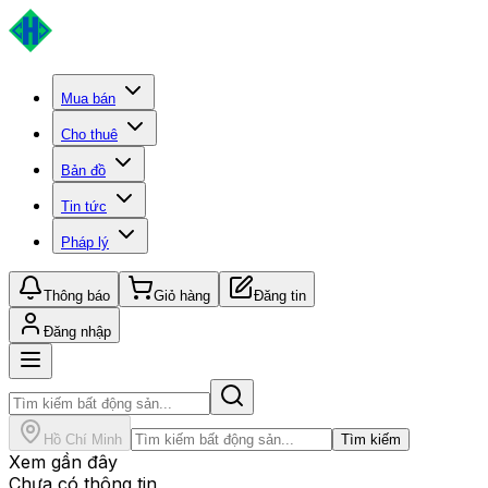
Mua bán
Cho thuê
Bản đồ
Tin tức
Pháp lý
Thông báo
Giỏ hàng
Đăng tin
Đăng nhập
Hồ Chí Minh
Tìm kiếm
Xem gần đây
Chưa có thông tin