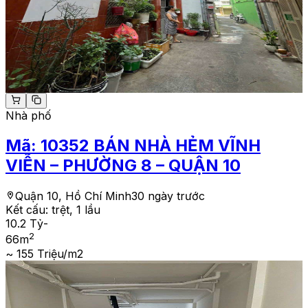
Nhà phố
Mã:
10352
BÁN NHÀ HẺM VĨNH
VIỄN – PHƯỜNG 8 – QUẬN 10
Quận 10, Hồ Chí Minh
30 ngày trước
Kết cấu:
trệt, 1 lầu
10.2 Tỷ
-
2
66
m
~ 155 Triệu/m2