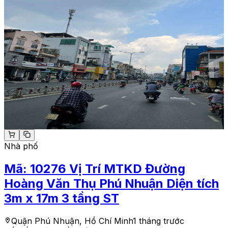
Nhà phố
Mã:
10276
Vị Trí MTKD Đường
Hoàng Văn Thụ Phú Nhuận Diện tích
3m x 17m 3 tầng ST
Quận Phú Nhuận, Hồ Chí Minh
1 tháng trước