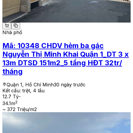
Nhà phố
Mã:
10348
CHDV hẻm ba gác
Nguyễn Thị Minh Khai Quận 1_DT 3 x
13m DTSD 151m2_5 tầng HĐT 32tr/
tháng
Quận 1, Hồ Chí Minh
30 ngày trước
Kết cấu:
trệt, 4 lầu
12.7 Tỷ
-
2
34.1
m
~ 372 Triệu/m2