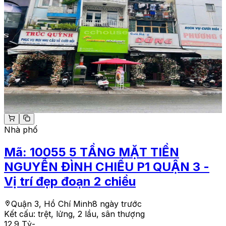
Nhà phố
Mã:
10055
5 TẦNG MẶT TIỀN
NGUYỄN ĐÌNH CHIỂU P1 QUẬN 3 -
Vị trí đẹp đoạn 2 chiều
Quận 3, Hồ Chí Minh
8 ngày trước
Kết cấu:
trệt, lửng, 2 lầu, sân thượng
12.9 Tỷ
-