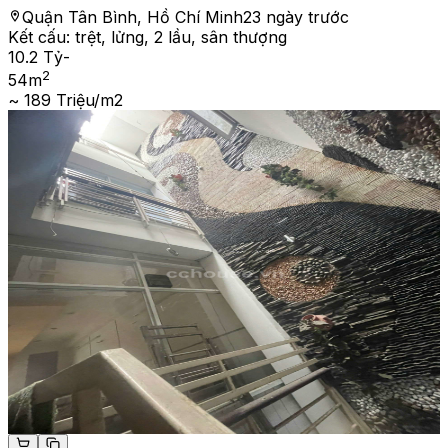
Quận Tân Bình, Hồ Chí Minh
23 ngày trước
Kết cấu:
trệt, lửng, 2 lầu, sân thượng
10.2 Tỷ
-
2
54
m
~ 189 Triệu/m2