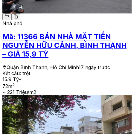
Nhà phố
Mã:
11366
BÁN NHÀ MẶT TIỀN
NGUYỄN HỮU CẢNH, BÌNH THẠNH
– GIÁ 15,9 TỶ
Quận Bình Thạnh, Hồ Chí Minh
17 ngày trước
Kết cấu:
trệt
15.9 Tỷ
-
2
72
m
~ 221 Triệu/m2