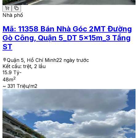
Nhà phố
Mã:
11358
Bán Nhà Góc 2MT Đường
Gò Công, Quận 5_DT 5x15m_3 Tầng
ST
Quận 5, Hồ Chí Minh
22 ngày trước
Kết cấu:
trệt, 2 lầu
15.9 Tỷ
-
2
48
m
~ 331 Triệu/m2