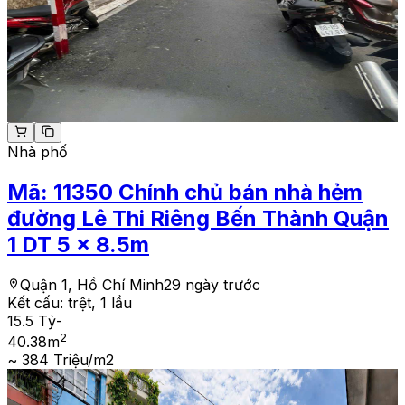
Nhà phố
Mã:
11350
Chính chủ bán nhà hẻm
đường Lê Thi Riêng Bến Thành Quận
1 DT 5 x 8.5m
Quận 1, Hồ Chí Minh
29 ngày trước
Kết cấu:
trệt, 1 lầu
15.5 Tỷ
-
2
40.38
m
~ 384 Triệu/m2