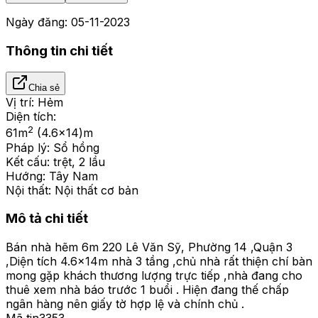
Ngày đăng:
05-11-2023
Thông tin chi tiết
Chia sẻ
Vị trí:
Hẻm
Diện tích:
2
61
m
(4.6x14)m
Pháp lý:
Sổ hồng
Kết cấu:
trệt, 2 lầu
Hướng:
Tây Nam
Nội thất:
Nội thất cơ bản
Mô tả chi tiết
Bán nhà hẽm 6m 220 Lê Văn Sỹ, Phường 14 ,Quận 3
,Diện tích 4.6x14m nhà 3 tầng ,chủ nhà rất thiện chí bàn
mong gặp khách thương lượng trực tiếp ,nhà đang cho
thuê xem nhà báo trước 1 buổi . Hiện đang thế chấp
ngân hàng nên giấy tờ hợp lệ và chính chủ .