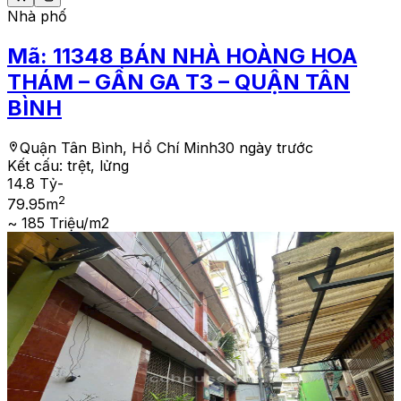
Nhà phố
Mã:
11348
BÁN NHÀ HOÀNG HOA
THÁM – GẦN GA T3 – QUẬN TÂN
BÌNH
Quận Tân Bình, Hồ Chí Minh
30 ngày trước
Kết cấu:
trệt, lửng
14.8 Tỷ
-
2
79.95
m
~ 185 Triệu/m2