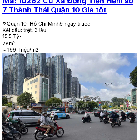
Mã:
10262
Cư Xá Đồng Tiến Hẻm số
7 Thành Thái Quận 10 Giá tốt
Quận 10, Hồ Chí Minh
9 ngày trước
Kết cấu:
trệt, 3 lầu
15.5 Tỷ
-
2
78
m
~ 199 Triệu/m2