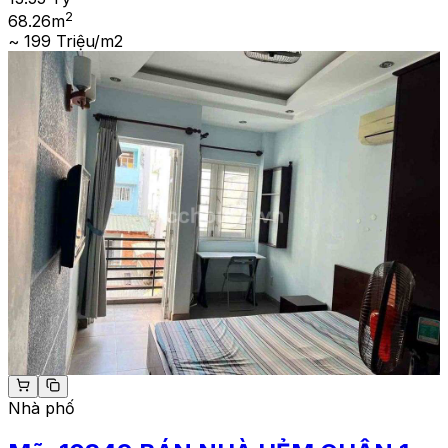
2
68.26
m
~ 199 Triệu/m2
Nhà phố