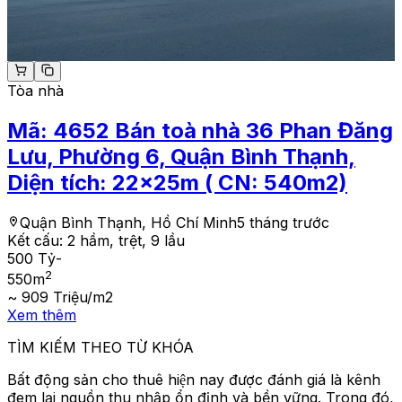
Tòa nhà
Mã:
4652
Bán toà nhà 36 Phan Đăng
Lưu, Phường 6, Quận Bình Thạnh,
Diện tích: 22x25m ( CN: 540m2)
Quận Bình Thạnh, Hồ Chí Minh
5 tháng trước
Kết cấu:
2 hầm, trệt, 9 lầu
500 Tỷ
-
2
550
m
~ 909 Triệu/m2
Xem thêm
TÌM KIẾM THEO TỪ KHÓA
Bất động sản cho thuê hiện nay được đánh giá là kênh
đem lại nguồn thu nhập ổn định và bền vững. Trong đó,