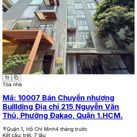
Tòa nhà
Mã:
10007
Bán Chuyển nhượng
Buillding Địa chỉ 215 Nguyễn Văn
Thủ, Phường Đakao, Quận 1.HCM.
Quận 1, Hồ Chí Minh
4 tháng trước
Kết cấu:
trệt, 7 lầu