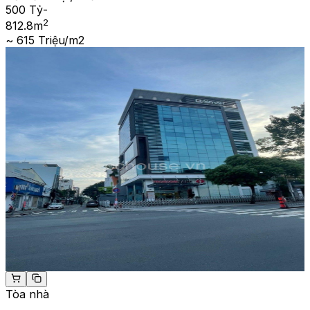
500 Tỷ
-
2
812.8
m
~ 615 Triệu/m2
Tòa nhà