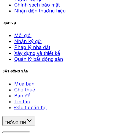
Chính sách bảo mật
Nhận diện thương hiệu
DỊCH VỤ
Môi giới
Nhận ký gửi
Pháp lý nhà đất
Xây dựng và thiết kế
Quản lý bất động sản
BẤT ĐỘNG SẢN
Mua bán
Cho thuê
Bản đồ
Tin tức
Đầu tư căn hộ
THÔNG TIN