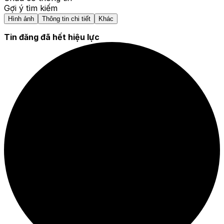
Gợi ý tìm kiếm
Hình ảnh
Thông tin chi tiết
Khác
Tin đăng đã hết hiệu lực