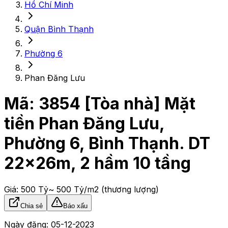
Hồ Chí Minh
Quận Bình Thạnh
Phường 6
Phan Đăng Lưu
Mã:
3854
[Tòa nhà] Mặt
tiền Phan Đăng Lưu,
Phường 6, Bình Thạnh. DT
22x26m, 2 hầm 10 tầng
Giá:
500 Tỷ
~ 500 Tỷ/m2
(thương lượng)
Chia sẻ
Báo xấu
Ngày đăng:
05-12-2023