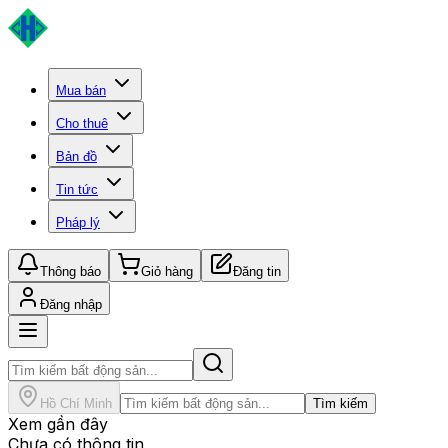
Mua bán
Cho thuê
Bản đồ
Tin tức
Pháp lý
Thông báo
Giỏ hàng
Đăng tin
Đăng nhập
Hồ Chí Minh
Tìm kiếm
Xem gần đây
Chưa có thông tin