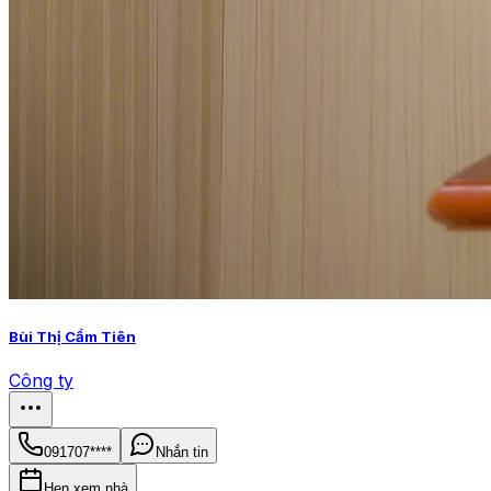
Bùi Thị Cẩm Tiên
Công ty
091707****
Nhắn tin
Hẹn xem nhà