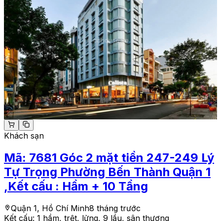
Khách sạn
Mã:
7681
Góc 2 mặt tiền 247-249 Lý
Tự Trọng Phường Bến Thành Quận 1
,Kết cấu : Hầm + 10 Tầng
Quận 1, Hồ Chí Minh
8 tháng trước
Kết cấu:
1 hầm, trệt, lửng, 9 lầu, sân thượng