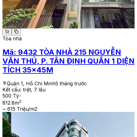
Tòa nhà
Mã:
9432
TÒA NHÀ 215 NGUYỄN
VĂN THỦ, P. TÂN ĐỊNH QUẬN 1 DIỆN
TÍCH 35x45M
Quận 1, Hồ Chí Minh
5 tháng trước
Kết cấu:
trệt, 7 lầu
500 Tỷ
-
2
812.8
m
~ 615 Triệu/m2