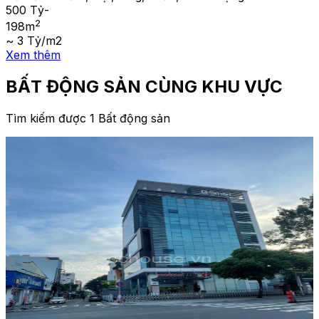
500 Tỷ
-
2
198
m
~ 3 Tỷ/m2
Xem thêm
BẤT ĐỘNG SẢN CÙNG KHU VỰC
Tìm kiếm được 1 Bất động sản