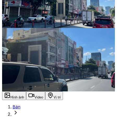
Hình ảnh
Video
Vị trí
Bán