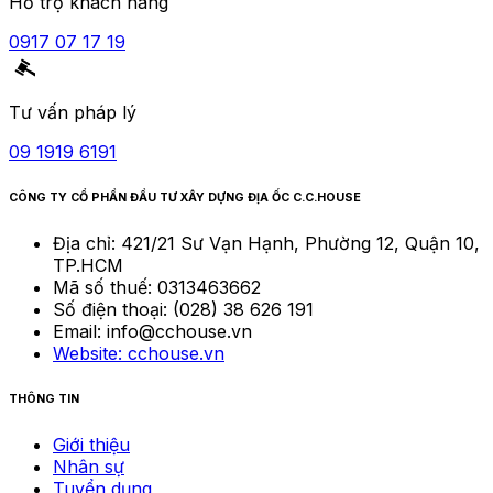
Hỗ trợ khách hàng
0917 07 17 19
Tư vấn pháp lý
09 1919 6191
CÔNG TY CỔ PHẦN ĐẦU TƯ XÂY DỰNG ĐỊA ỐC C.C.HOUSE
Địa chỉ:
421/21 Sư Vạn Hạnh, Phường 12, Quận 10,
TP.HCM
Mã số thuế:
0313463662
Số điện thoại:
(028) 38 626 191
Email:
info@cchouse.vn
Website:
cchouse.vn
THÔNG TIN
Giới thiệu
Nhân sự
Tuyển dụng