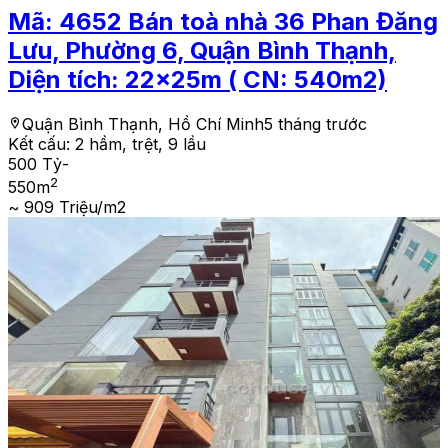
Mã:
4652
Bán toà nhà 36 Phan Đăng
Lưu, Phường 6, Quận Bình Thạnh,
Diện tích: 22x25m ( CN: 540m2)
Quận Bình Thạnh, Hồ Chí Minh
5 tháng trước
Kết cấu:
2 hầm, trệt, 9 lầu
500 Tỷ
-
2
550
m
~ 909 Triệu/m2