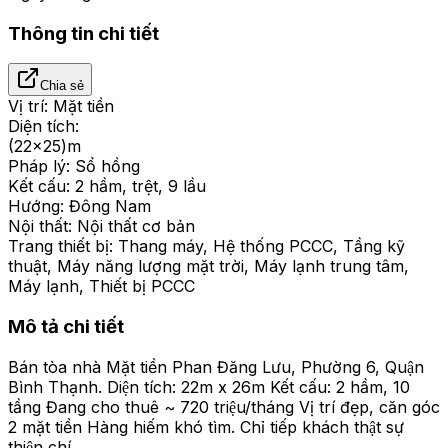
Thông tin chi tiết
Chia sẻ
Vị trí:
Mặt tiền
Diện tích:
(22x25)m
Pháp lý:
Sổ hồng
Kết cấu:
2 hầm, trệt, 9 lầu
Hướng:
Đông Nam
Nội thất:
Nội thất cơ bản
Trang thiết bị:
Thang máy, Hệ thống PCCC, Tầng kỹ
thuật, Máy năng lượng mặt trời, Máy lạnh trung tâm,
Máy lạnh, Thiết bị PCCC
Mô tả chi tiết
Bán tòa nhà Mặt tiền Phan Đăng Lưu, Phường 6, Quận
Bình Thạnh. Diện tích: 22m x 26m Kết cấu: 2 hầm, 10
tầng Đang cho thuê ~ 720 triệu/tháng Vị trí đẹp, căn góc
2 mặt tiền Hàng hiếm khó tìm. Chỉ tiếp khách thật sự
thiện chí