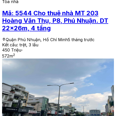
Tòa nhà
Mã:
5544
Cho thuê nhà MT 203
Hoàng Văn Thụ, P8, Phú Nhuận. DT
22x26m, 4 tầng
Quận Phú Nhuận, Hồ Chí Minh
5 tháng trước
Kết cấu:
trệt, 3 lầu
450 Triệu
-
2
572
m