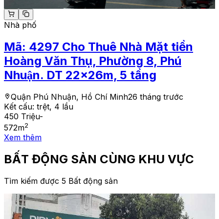
Nhà phố
Mã:
4297
Cho Thuê Nhà Mặt tiền
Hoàng Văn Thụ, Phường 8, Phú
Nhuận. DT 22x26m, 5 tầng
Quận Phú Nhuận, Hồ Chí Minh
26 tháng trước
Kết cấu:
trệt, 4 lầu
450 Triệu
-
2
572
m
Xem thêm
BẤT ĐỘNG SẢN CÙNG KHU VỰC
Tìm kiếm được 5 Bất động sản