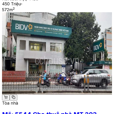
450 Triệu
-
2
572
m
Tòa nhà