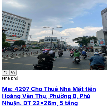
Nhà phố
Mã:
4297
Cho Thuê Nhà Mặt tiền
Hoàng Văn Thụ, Phường 8, Phú
Nhuận. DT 22x26m, 5 tầng