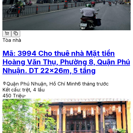
Tòa nhà
Mã:
3994
Cho thuê nhà Mặt tiền
Hoàng Văn Thụ, Phường 8, Quận Phú
Nhuận. DT 22x26m, 5 tầng
Quận Phú Nhuận, Hồ Chí Minh
6 tháng trước
Kết cấu:
trệt, 4 lầu
450 Triệu
-