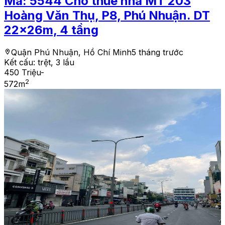
Mã:
5544
Cho thuê nhà MT 203
Hoàng Văn Thụ, P8, Phú Nhuận. DT
22x26m, 4 tầng
Quận Phú Nhuận, Hồ Chí Minh
5 tháng trước
Kết cấu:
trệt, 3 lầu
450 Triệu
-
2
572
m