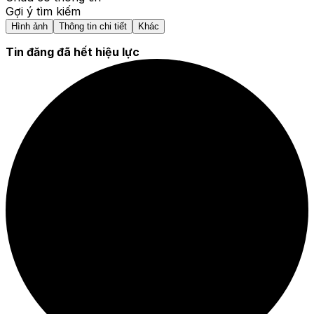
Gợi ý tìm kiếm
Hình ảnh
Thông tin chi tiết
Khác
Tin đăng đã hết hiệu lực