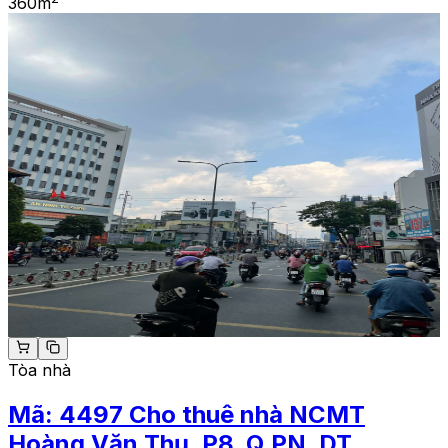
360
m
Tòa nhà
Mã:
4497
Cho thuê nhà NCMT
Hoàng Văn Thụ, P8, Q.PN. DT