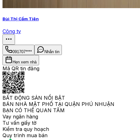
Bùi Thị Cẩm Tiên
Công ty
091707****
Nhắn tin
Hẹn xem nhà
Mã QR tin đăng
BẤT ĐỘNG SẢN NỔI BẬT
BÁN NHÀ MẶT PHỐ TẠI QUẬN PHÚ NHUẬN
BẠN CÓ THỂ QUAN TÂM
Vay ngân hàng
Tư vấn giấy tờ
Kiểm tra quy hoạch
Quy trình mua bán