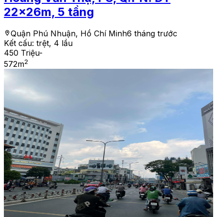
22x26m, 5 tầng
Quận Phú Nhuận, Hồ Chí Minh
6 tháng trước
Kết cấu:
trệt, 4 lầu
450 Triệu
-
2
572
m