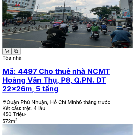
Tòa nhà
Mã:
4497
Cho thuê nhà NCMT
Hoàng Văn Thụ, P8, Q.PN. DT
22x26m, 5 tầng
Quận Phú Nhuận, Hồ Chí Minh
6 tháng trước
Kết cấu:
trệt, 4 lầu
450 Triệu
-
2
572
m