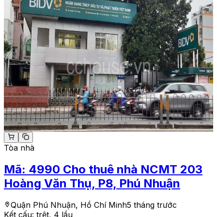
Tòa nhà
Mã:
4990
Cho thuê nhà NCMT 203
Hoàng Văn Thụ, P8, Phú Nhuận
Quận Phú Nhuận, Hồ Chí Minh
5 tháng trước
Kết cấu:
trệt, 4 lầu