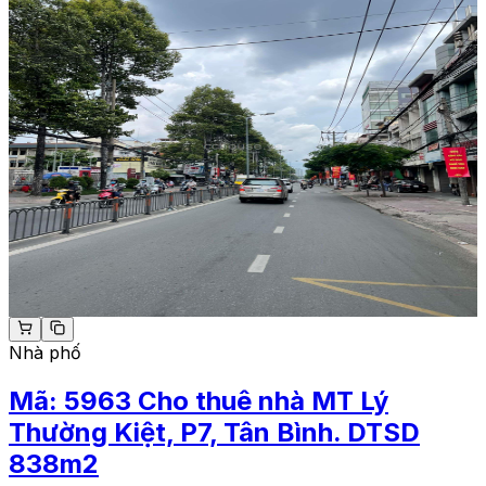
Nhà phố
Mã:
5963
Cho thuê nhà MT Lý
Thường Kiệt, P7, Tân Bình. DTSD
838m2