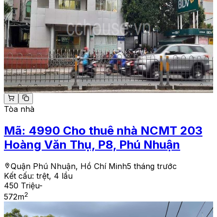
Tòa nhà
Mã:
4990
Cho thuê nhà NCMT 203
Hoàng Văn Thụ, P8, Phú Nhuận
Quận Phú Nhuận, Hồ Chí Minh
5 tháng trước
Kết cấu:
trệt, 4 lầu
450 Triệu
-
2
572
m