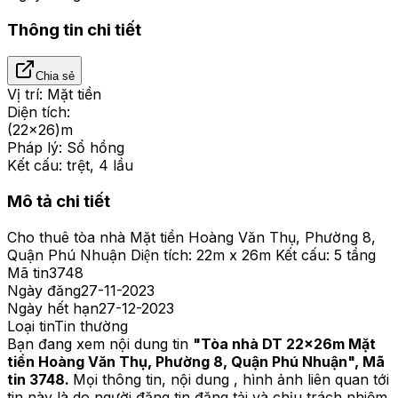
Thông tin chi tiết
Chia sẻ
Vị trí:
Mặt tiền
Diện tích:
(22x26)m
Pháp lý:
Sổ hồng
Kết cấu:
trệt, 4 lầu
Mô tả chi tiết
Cho thuê tòa nhà Mặt tiền Hoàng Văn Thụ, Phường 8,
Quận Phú Nhuận Diện tích: 22m x 26m Kết cấu: 5 tầng
Mã tin
3748
Ngày đăng
27-11-2023
Ngày hết hạn
27-12-2023
Loại tin
Tin thường
Bạn đang xem nội dung tin
"
Tòa nhà DT 22x26m Mặt
tiền Hoàng Văn Thụ, Phường 8, Quận Phú Nhuận
", Mã
tin
3748
.
Mọi thông tin, nội dung , hình ảnh liên quan tới
tin này là do người đăng tin đăng tải và chịu trách nhiệm.