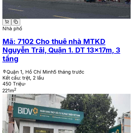
Nhà phố
Mã:
7102
Cho thuê nhà MTKD
Nguyễn Trãi, Quận 1. DT 13x17m, 3
tầng
Quận 1, Hồ Chí Minh
5 tháng trước
Kết cấu:
trệt, 2 lầu
450 Triệu
-
2
221
m