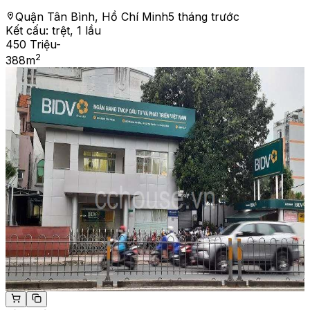
Quận Tân Bình, Hồ Chí Minh
5 tháng trước
Kết cấu:
trệt, 1 lầu
450 Triệu
-
2
388
m