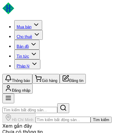
Mua bán
Cho thuê
Bản đồ
Tin tức
Pháp lý
Thông báo
Giỏ hàng
Đăng tin
Đăng nhập
Hồ Chí Minh
Tìm kiếm
Xem gần đây
Chưa có thông tin