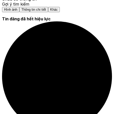
Gợi ý tìm kiếm
Hình ảnh
Thông tin chi tiết
Khác
Tin đăng đã hết hiệu lực