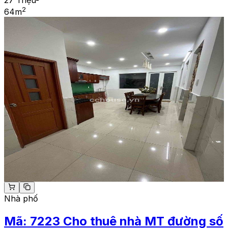
2
64
m
Nhà phố
Mã:
7223
Cho thuê nhà MT đường số