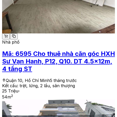
Nhà phố
Mã:
6595
Cho thuê nhà căn góc HXH
Sư Vạn Hạnh, P12, Q10. DT 4.5x12m,
4 tầng ST
Quận 10, Hồ Chí Minh
5 tháng trước
Kết cấu:
trệt, lửng, 2 lầu, sân thượng
25 Triệu
-
2
54
m