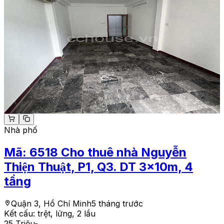
Nhà phố
Mã:
6518
Cho thuê nhà Nguyễn
Thiện Thuật, P1, Q3. DT 3x10m, 4
tầng
Quận 3, Hồ Chí Minh
5 tháng trước
Kết cấu:
trệt, lửng, 2 lầu
25 Triệu
-