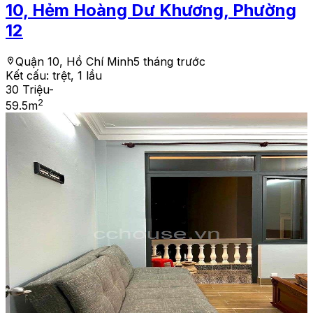
10, Hẻm Hoàng Dư Khương, Phường
12
Quận 10, Hồ Chí Minh
5 tháng trước
Kết cấu:
trệt, 1 lầu
30 Triệu
-
2
59.5
m