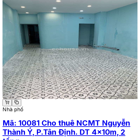
Nhà phố
Mã:
10081
Cho thuê NCMT Nguyễn
Thành Ý, P.Tân Định. DT 4x10m, 2