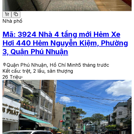
Nhà phố
Mã:
3924
Nhà 4 tầng mới Hẻm Xe
Hơi 440 Hẻm Nguyễn Kiệm, Phường
3, Quận Phú Nhuận
Quận Phú Nhuận, Hồ Chí Minh
5 tháng trước
Kết cấu:
trệt, 2 lầu, sân thượng
26 Triệu
-