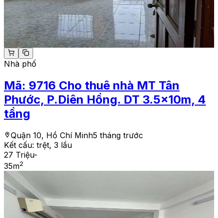
Nhà phố
Mã:
9716
Cho thuê nhà MT Tân
Phước, P.Diên Hồng. DT 3.5x10m, 4
tầng
Quận 10, Hồ Chí Minh
5 tháng trước
Kết cấu:
trệt, 3 lầu
27 Triệu
-
2
35
m