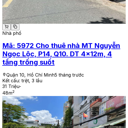
Nhà phố
Mã:
5972
Cho thuê nhà MT Nguyễn
Ngọc Lộc, P14, Q10. DT 4x12m, 4
tầng trống suốt
Quận 10, Hồ Chí Minh
5 tháng trước
Kết cấu:
trệt, 3 lầu
31 Triệu
-
2
48
m