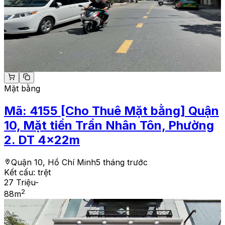
Mặt bằng
Mã:
4155
[Cho Thuê Mặt bằng] Quận
10, Mặt tiền Trần Nhân Tôn, Phường
2. DT 4x22m
Quận 10, Hồ Chí Minh
5 tháng trước
Kết cấu:
trệt
27 Triệu
-
2
88
m