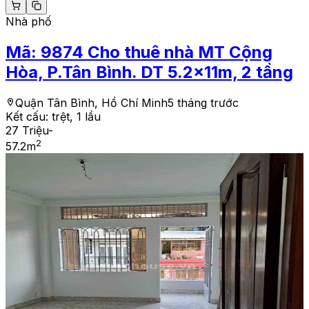
Nhà phố
Mã:
9874
Cho thuê nhà MT Cộng
Hòa, P.Tân Bình. DT 5.2x11m, 2 tầng
Quận Tân Bình, Hồ Chí Minh
5 tháng trước
Kết cấu:
trệt, 1 lầu
27 Triệu
-
2
57.2
m