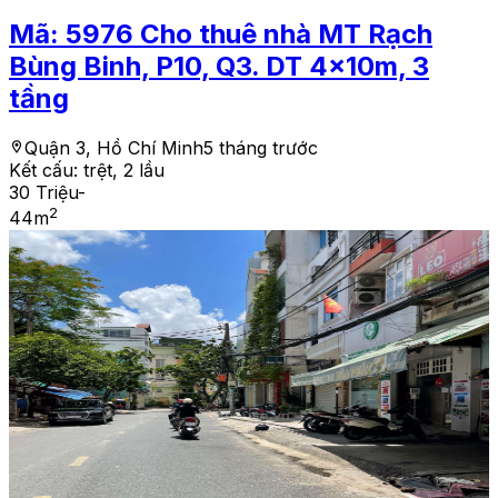
Mã:
5976
Cho thuê nhà MT Rạch
Bùng Binh, P10, Q3. DT 4x10m, 3
tầng
Quận 3, Hồ Chí Minh
5 tháng trước
Kết cấu:
trệt, 2 lầu
30 Triệu
-
2
44
m