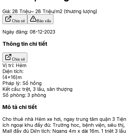
Giá:
28 Triệu
~ 28 Triệu/m2
(thương lượng)
Chia sẻ
Báo xấu
Ngày đăng:
08-12-2023
Thông tin chi tiết
Chia sẻ
Vị trí:
Hẻm
Diện tích:
(4x16)m
Pháp lý:
Sổ hồng
Kết cấu:
trệt, 3 lầu, sân thượng
Số phòng:
3 phòng
Mô tả chi tiết
Cho thuê nhà Hẻm xe hơi, ngay trung tâm quận 3 Tiện
ích ngoại khu đầy đủ: Trường hoc, bệnh viện, siêu thị,
Mall đầy đủ Diện tích: Ngang 4m x dài 16m. 1 triệt 3 lầu