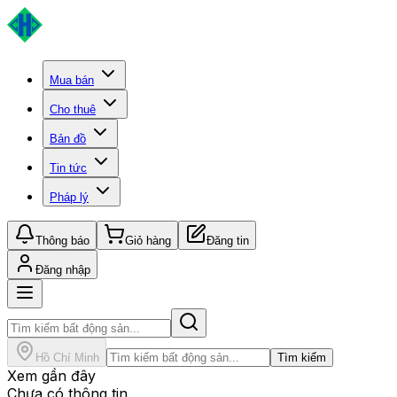
Mua bán
Cho thuê
Bản đồ
Tin tức
Pháp lý
Thông báo
Giỏ hàng
Đăng tin
Đăng nhập
Hồ Chí Minh
Tìm kiếm
Xem gần đây
Chưa có thông tin