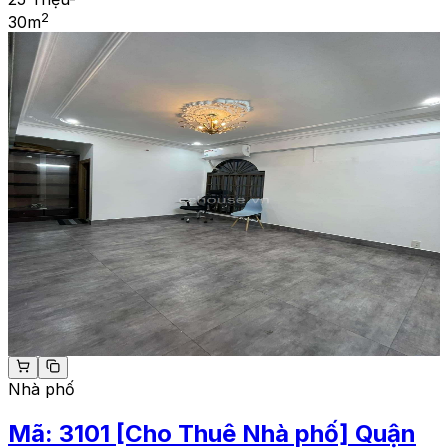
2
30
m
Nhà phố
Mã:
3101
[Cho Thuê Nhà phố] Quận