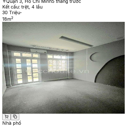
Quận 3, Hồ Chí Minh
5 tháng trước
Kết cấu:
trệt, 4 lầu
30 Triệu
-
2
18
m
Nhà phố