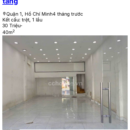
tầng
Quận 1, Hồ Chí Minh
4 tháng trước
Kết cấu:
trệt, 1 lầu
30 Triệu
-
2
40
m