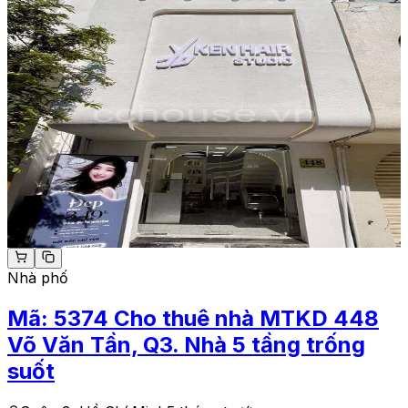
Nhà phố
Mã:
5374
Cho thuê nhà MTKD 448
Võ Văn Tần, Q3. Nhà 5 tầng trống
suốt