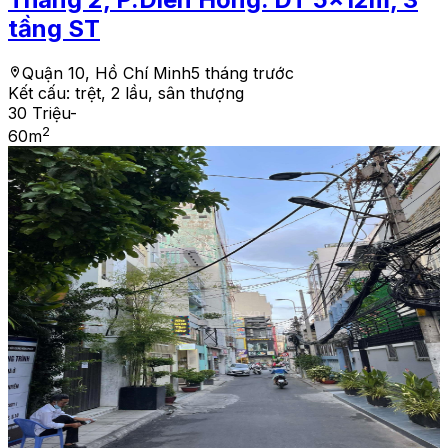
tầng ST
Quận 10, Hồ Chí Minh
5 tháng trước
Kết cấu:
trệt, 2 lầu, sân thượng
30 Triệu
-
2
60
m