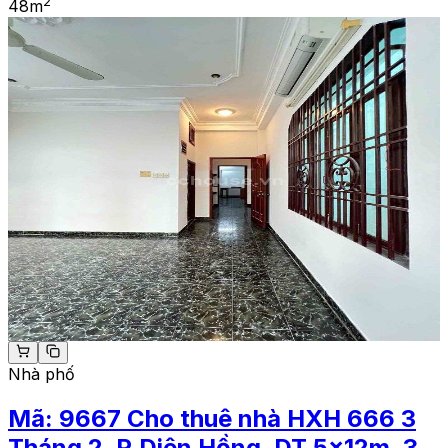
2
48
m
Nhà phố
Mã:
9667
Cho thuê nhà HXH 666 3
Tháng 2, P.Diên Hồng. DT 5x12m, 3