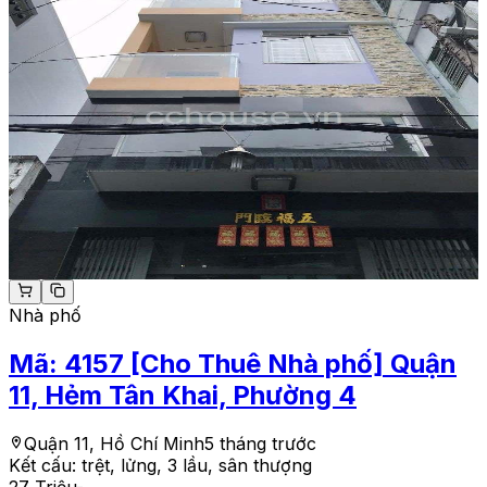
Nhà phố
Mã:
4157
[Cho Thuê Nhà phố] Quận
11, Hẻm Tân Khai, Phường 4
Quận 11, Hồ Chí Minh
5 tháng trước
Kết cấu:
trệt, lửng, 3 lầu, sân thượng
27 Triệu
-