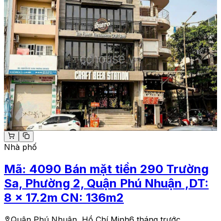
Nhà phố
Mã:
4090
Bán mặt tiền 290 Trường
Sa, Phường 2, Quận Phú Nhuận ,DT:
8 x 17.2m CN: 136m2
Quận Phú Nhuận, Hồ Chí Minh
6 tháng trước