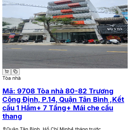
Tòa nhà
Mã:
9708
Tòa nhà 80-82 Trương
Công Định, P.14, Quận Tân Bình ,Kết
cấu 1 Hầm+ 7 Tầng+ Mái che cầu
thang
Quận Tân Bình, Hồ Chí Minh
4 tháng trước