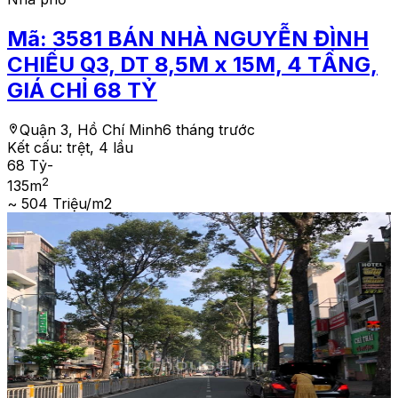
Mã:
3581
BÁN NHÀ NGUYỄN ĐÌNH
CHIỂU Q3, DT 8,5M x 15M, 4 TẦNG,
GIÁ CHỈ 68 TỶ
Quận 3, Hồ Chí Minh
6 tháng trước
Kết cấu:
trệt, 4 lầu
68 Tỷ
-
2
135
m
~ 504 Triệu/m2