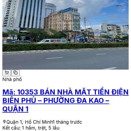
Nhà phố
Mã:
10353
BÁN NHÀ MẶT TIỀN ĐIỆN
BIÊN PHỦ – PHƯỜNG ĐA KAO –
QUẬN 1
Quận 1, Hồ Chí Minh
1 tháng trước
Kết cấu:
1 hầm, trệt, 5 lầu