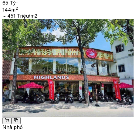
65 Tỷ
-
2
144
m
~ 451 Triệu/m2
Nhà phố