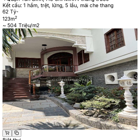
Kết cấu:
1 hầm, trệt, lửng, 5 lầu, mái che thang
62 Tỷ
-
2
123
m
~ 504 Triệu/m2
Biệt thự