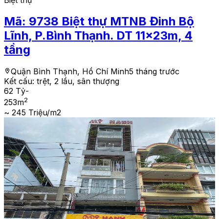
Mã:
9738
Biệt thự MTNB Đinh Bộ
Lĩnh, P.Bình Thạnh. DT 11x23m, 4
tầng
Quận Bình Thạnh, Hồ Chí Minh
5 tháng trước
Kết cấu:
trệt, 2 lầu, sân thượng
62 Tỷ
-
2
253
m
~ 245 Triệu/m2