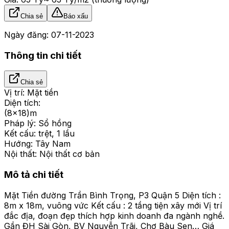
Chia sẻ
Báo xấu
Ngày đăng:
07-11-2023
Thông tin chi tiết
Chia sẻ
Vị trí:
Mặt tiền
Diện tích:
(8x18)m
Pháp lý:
Sổ hồng
Kết cấu:
trệt, 1 lầu
Hướng:
Tây Nam
Nội thất:
Nội thất cơ bản
Mô tả chi tiết
Mặt Tiền đường Trần Bình Trọng, P3 Quận 5 Diện tích :
8m x 18m, vuông vức Kết cấu : 2 tầng tiện xây mới Vị trí
đắc địa, đoạn đẹp thích hợp kinh doanh đa ngành nghề.
Gần ĐH Sài Gòn, BV Nguyễn Trãi, Chợ Bàu Sen… Giá