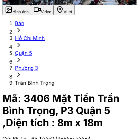
Hình ảnh
Video
Vị trí
Bán
Hồ Chí Minh
Quận 5
Phường 3
Trần Bình Trọng
Mã:
3406
Mặt Tiền Trần
Bình Trọng, P3 Quận 5
,Diện tích : 8m x 18m
Giá:
65 Tỷ
~ 65 Tỷ/m2
(thương lượng)