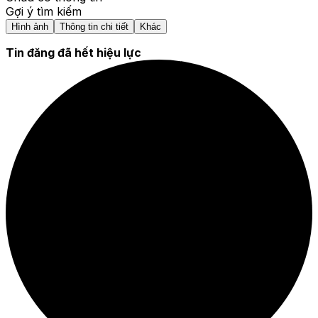
Gợi ý tìm kiếm
Hình ảnh
Thông tin chi tiết
Khác
Tin đăng đã hết hiệu lực