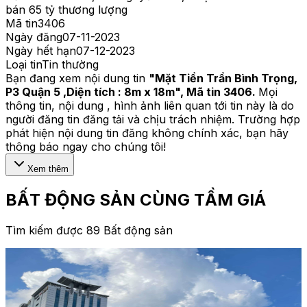
bán 65 tỷ thương lượng
Mã tin
3406
Ngày đăng
07-11-2023
Ngày hết hạn
07-12-2023
Loại tin
Tin thường
Bạn đang xem nội dung tin
"
Mặt Tiền Trần Bình Trọng,
P3 Quận 5 ,Diện tích : 8m x 18m
", Mã tin
3406
.
Mọi
thông tin, nội dung , hình ảnh liên quan tới tin này là do
người đăng tin đăng tải và chịu trách nhiệm. Trường hợp
phát hiện nội dung tin đăng không chính xác, bạn hãy
thông báo ngay cho chúng tôi!
Xem thêm
BẤT ĐỘNG SẢN CÙNG TẦM GIÁ
Tìm kiếm được 89 Bất động sản