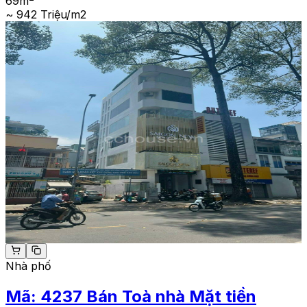
69
m
~ 942 Triệu/m2
Nhà phố
Mã:
4237
Bán Toà nhà Mặt tiền