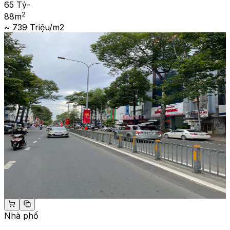
65 Tỷ
-
2
88
m
~ 739 Triệu/m2
Nhà phố