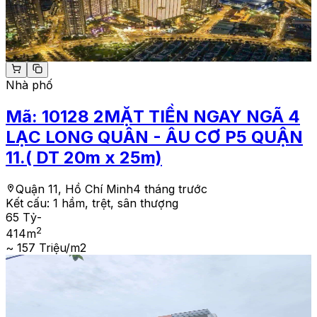
Nhà phố
Mã:
10128
2MẶT TIỀN NGAY NGÃ 4
LẠC LONG QUÂN - ÂU CƠ P5 QUẬN
11.( DT 20m x 25m)
Quận 11, Hồ Chí Minh
4 tháng trước
Kết cấu:
1 hầm, trệt, sân thượng
65 Tỷ
-
2
414
m
~ 157 Triệu/m2