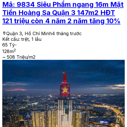
Mã:
9834
Siêu Phẩm ngang 16m Mặt
Tiền Hoàng Sa Quận 3 147m2 HĐT
121 triệu còn 4 năm 2 năm tăng 10%
Quận 3, Hồ Chí Minh
4 tháng trước
Kết cấu:
trệt, 1 lầu
65 Tỷ
-
2
128
m
~ 508 Triệu/m2