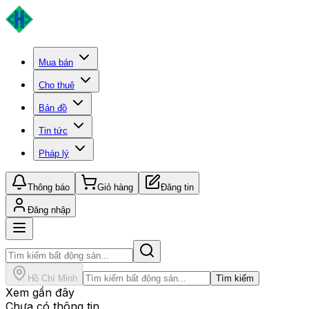
Mua bán
Cho thuê
Bản đồ
Tin tức
Pháp lý
Thông báo
Giỏ hàng
Đăng tin
Đăng nhập
Hồ Chí Minh
Tìm kiếm
Xem gần đây
Chưa có thông tin