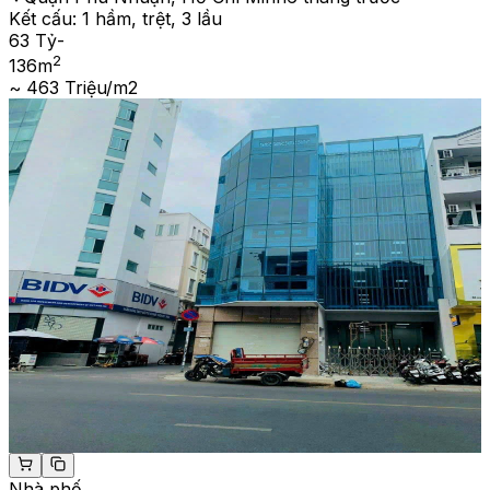
Kết cấu:
1 hầm, trệt, 3 lầu
63 Tỷ
-
2
136
m
~ 463 Triệu/m2
Nhà phố