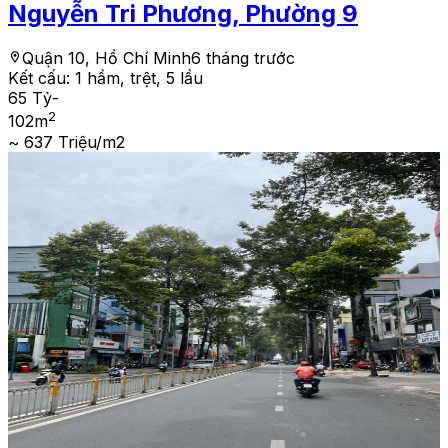
Nguyễn Tri Phương, Phường 9
Quận 10, Hồ Chí Minh
6 tháng trước
Kết cấu:
1 hầm, trệt, 5 lầu
65 Tỷ
-
2
102
m
~ 637 Triệu/m2