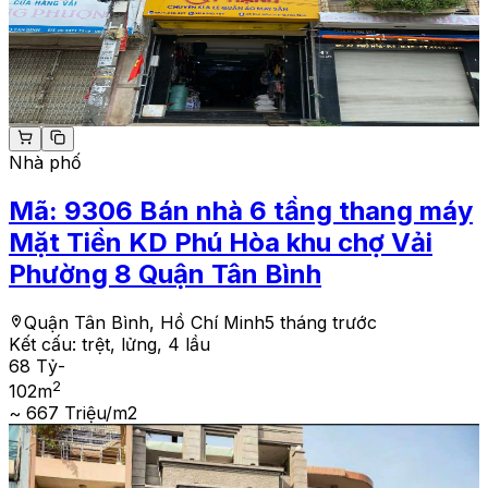
Nhà phố
Mã:
9306
Bán nhà 6 tầng thang máy
Mặt Tiền KD Phú Hòa khu chợ Vải
Phường 8 Quận Tân Bình
Quận Tân Bình, Hồ Chí Minh
5 tháng trước
Kết cấu:
trệt, lửng, 4 lầu
68 Tỷ
-
2
102
m
~ 667 Triệu/m2