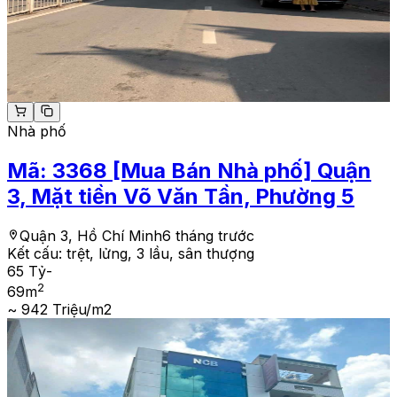
Nhà phố
Mã:
3368
[Mua Bán Nhà phố] Quận
3, Mặt tiền Võ Văn Tần, Phường 5
Quận 3, Hồ Chí Minh
6 tháng trước
Kết cấu:
trệt, lửng, 3 lầu, sân thượng
65 Tỷ
-
2
69
m
~ 942 Triệu/m2