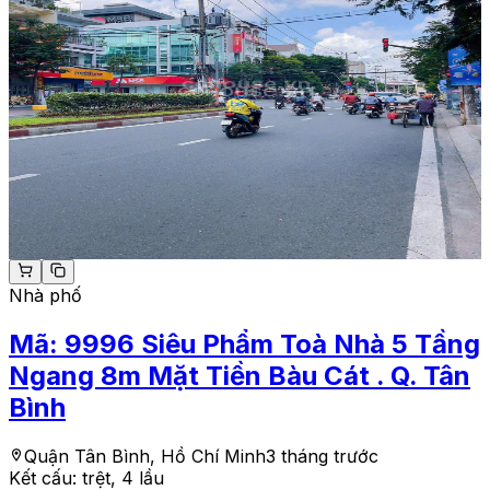
Nhà phố
Mã:
9996
Siêu Phẩm Toà Nhà 5 Tầng
Ngang 8m Mặt Tiền Bàu Cát . Q. Tân
Bình
Quận Tân Bình, Hồ Chí Minh
3 tháng trước
Kết cấu:
trệt, 4 lầu