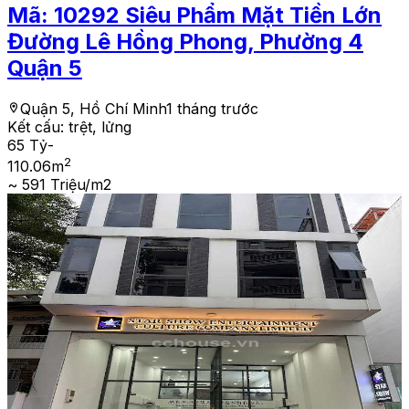
Mã:
10292
Siêu Phẩm Mặt Tiền Lớn
Đường Lê Hồng Phong, Phường 4
Quận 5
Quận 5, Hồ Chí Minh
1 tháng trước
Kết cấu:
trệt, lửng
65 Tỷ
-
2
110.06
m
~ 591 Triệu/m2