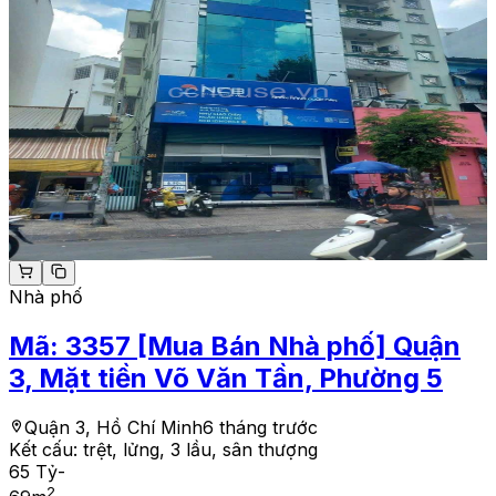
Nhà phố
Mã:
3357
[Mua Bán Nhà phố] Quận
3, Mặt tiền Võ Văn Tần, Phường 5
Quận 3, Hồ Chí Minh
6 tháng trước
Kết cấu:
trệt, lửng, 3 lầu, sân thượng
65 Tỷ
-
2