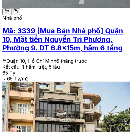
Nhà phố
Mã:
3339
[Mua Bán Nhà phố] Quận
10, Mặt tiền Nguyễn Tri Phương,
Phường 9. DT 6.8x15m, hầm 6 tầng
Quận 10, Hồ Chí Minh
6 tháng trước
Kết cấu:
1 hầm, trệt, 5 lầu
65 Tỷ
-
~ 65 Tỷ/m2