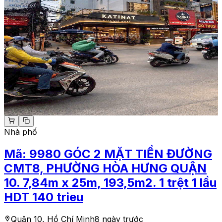
Nhà phố
Mã:
9980
GÓC 2 MẶT TIỀN ĐƯỜNG
CMT8, PHƯỜNG HÒA HƯNG QUẬN
10. 7,84m x 25m, 193,5m2. 1 trệt 1 lầu
HDT 140 trieu
Quận 10, Hồ Chí Minh
8 ngày trước