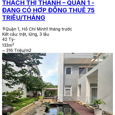
THẠCH THỊ THANH – QUẬN 1 -
ĐANG CÓ HỢP ĐỒNG THUÊ 75
TRIỆU/THÁNG
Quận 1, Hồ Chí Minh
1 tháng trước
Kết cấu:
trệt, lửng, 3 lầu
42 Tỷ
-
2
133
m
~ 316 Triệu/m2