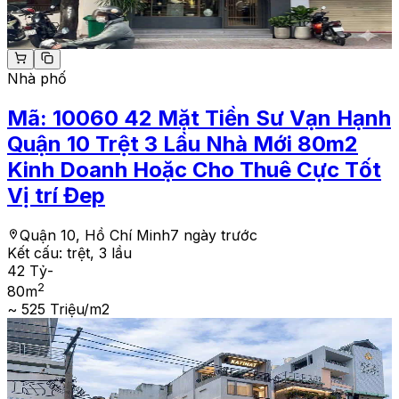
Nhà phố
Mã:
10060
42 Mặt Tiền Sư Vạn Hạnh
Quận 10 Trệt 3 Lầu Nhà Mới 80m2
Kinh Doanh Hoặc Cho Thuê Cực Tốt
Vị trí Đep
Quận 10, Hồ Chí Minh
7 ngày trước
Kết cấu:
trệt, 3 lầu
42 Tỷ
-
2
80
m
~ 525 Triệu/m2