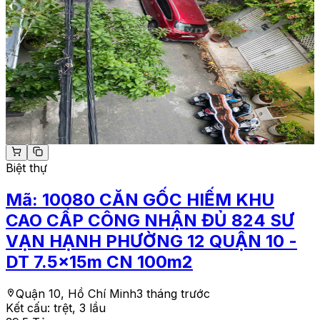
Biệt thự
Mã:
10080
CĂN GỐC HIẾM KHU
CAO CẤP CÔNG NHẬN ĐỦ 824 SƯ
VẠN HẠNH PHƯỜNG 12 QUẬN 10 -
DT 7.5x15m CN 100m2
Quận 10, Hồ Chí Minh
3 tháng trước
Kết cấu:
trệt, 3 lầu