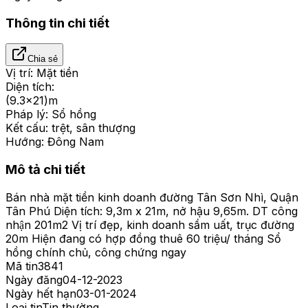
Thông tin chi tiết
Chia sẻ
Vị trí:
Mặt tiền
Diện tích:
(9.3x21)m
Pháp lý:
Sổ hồng
Kết cấu:
trệt, sân thượng
Hướng:
Đông Nam
Mô tả chi tiết
Bán nhà mặt tiền kinh doanh đường Tân Sơn Nhì, Quận
Tân Phú Diện tích: 9,3m x 21m, nở hậu 9,65m. DT công
nhận 201m2 Vị trí đẹp, kinh doanh sầm uất, trục đường
20m Hiện đang có hợp đồng thuê 60 triệu/ tháng Sổ
hồng chính chủ, công chứng ngay
Mã tin
3841
Ngày đăng
04-12-2023
Ngày hết hạn
03-01-2024
Loại tin
Tin thường