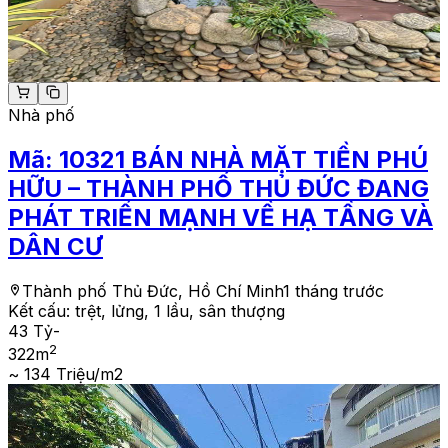
Nhà phố
Mã:
10321
BÁN NHÀ MẶT TIỀN PHÚ
HỮU – THÀNH PHỐ THỦ ĐỨC ĐANG
PHÁT TRIỂN MẠNH VỀ HẠ TẦNG VÀ
DÂN CƯ
Thành phố Thủ Đức, Hồ Chí Minh
1 tháng trước
Kết cấu:
trệt, lửng, 1 lầu, sân thượng
43 Tỷ
-
2
322
m
~ 134 Triệu/m2