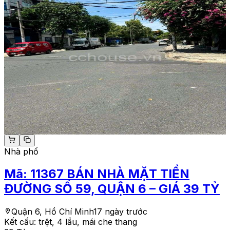
Nhà phố
Mã:
11367
BÁN NHÀ MẶT TIỀN
ĐƯỜNG SỐ 59, QUẬN 6 – GIÁ 39 TỶ
Quận 6, Hồ Chí Minh
17 ngày trước
Kết cấu:
trệt, 4 lầu, mái che thang