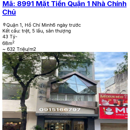
Mã:
8991
Mặt Tiền Quận 1 Nhà Chính
Chủ
Quận 1, Hồ Chí Minh
6 ngày trước
Kết cấu:
trệt, 5 lầu, sân thượng
43 Tỷ
-
2
68
m
~ 632 Triệu/m2