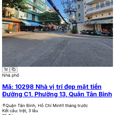
Nhà phố
Mã:
10298
Nhà vị trí đẹp mặt tiền
Đường C1, Phường 13, Quận Tân Bình
Quận Tân Bình, Hồ Chí Minh
1 tháng trước
Kết cấu:
trệt, 3 lầu