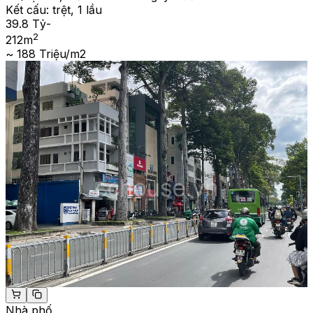
Kết cấu:
trệt, 1 lầu
39.8 Tỷ
-
2
212
m
~ 188 Triệu/m2
Nhà phố