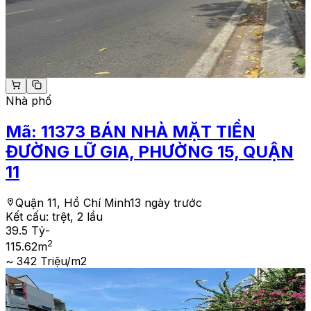
Nhà phố
Mã:
11373
BÁN NHÀ MẶT TIỀN
ĐƯỜNG LỮ GIA, PHƯỜNG 15, QUẬN
11
Quận 11, Hồ Chí Minh
13 ngày trước
Kết cấu:
trệt, 2 lầu
39.5 Tỷ
-
2
115.62
m
~ 342 Triệu/m2