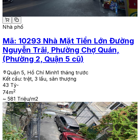
Nhà phố
Mã:
10293
Nhà Mặt Tiền Lớn Đường
Nguyễn Trãi, Phường Chợ Quán,
(Phường 2, Quận 5 cũ)
Quận 5, Hồ Chí Minh
1 tháng trước
Kết cấu:
trệt, 3 lầu, sân thượng
43 Tỷ
-
2
74
m
~ 581 Triệu/m2