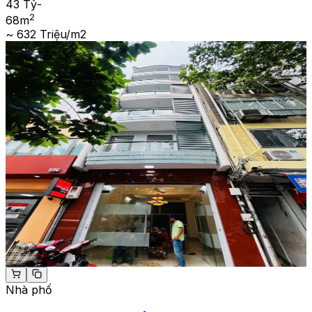
43 Tỷ
-
2
68
m
~ 632 Triệu/m2
Nhà phố