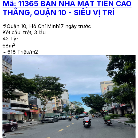
Mã:
11365
BÁN NHÀ MẶT TIỀN CAO
THẮNG, QUẬN 10 - SIÊU VỊ TRÍ
Quận 10, Hồ Chí Minh
17 ngày trước
Kết cấu:
trệt, 3 lầu
42 Tỷ
-
2
68
m
~ 618 Triệu/m2