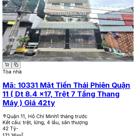
Tòa nhà
Mã:
10331
Mặt Tiền Thái Phiên Quận
11 ( Dt 8.4 x17, Trệt 7 Tầng Thang
Máy ) Giá 42ty
Quận 11, Hồ Chí Minh
1 tháng trước
Kết cấu:
trệt, lửng, 4 lầu, sân thượng
42 Tỷ
-
2
171.36
m