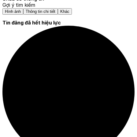
Gợi ý tìm kiếm
Hình ảnh
Thông tin chi tiết
Khác
Tin đăng đã hết hiệu lực