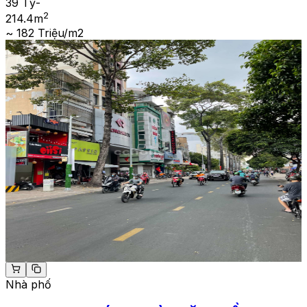
39 Tỷ
-
2
214.4
m
~ 182 Triệu/m2
Nhà phố