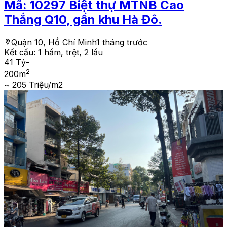
Mã:
10297
Biệt thự MTNB Cao
Thắng Q10, gần khu Hà Đô.
Quận 10, Hồ Chí Minh
1 tháng trước
Kết cấu:
1 hầm, trệt, 2 lầu
41 Tỷ
-
2
200
m
~ 205 Triệu/m2