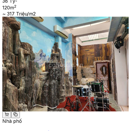
38 Tỷ
-
2
120
m
~ 317 Triệu/m2
Nhà phố