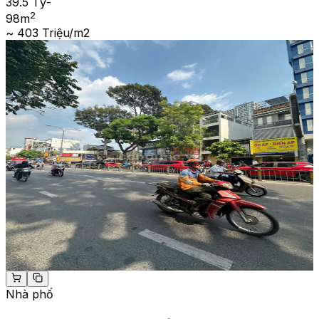
39.5 Tỷ
-
2
98
m
~ 403 Triệu/m2
Nhà phố