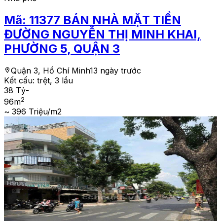
Mã:
11377
BÁN NHÀ MẶT TIỀN
ĐƯỜNG NGUYỄN THỊ MINH KHAI,
PHƯỜNG 5, QUẬN 3
Quận 3, Hồ Chí Minh
13 ngày trước
Kết cấu:
trệt, 3 lầu
38 Tỷ
-
2
96
m
~ 396 Triệu/m2