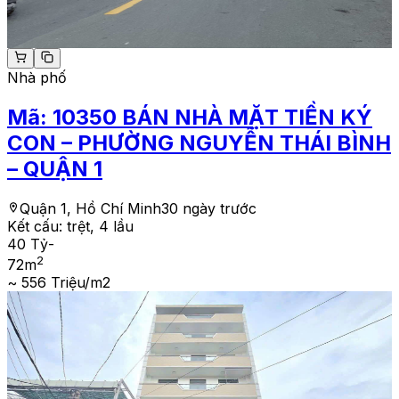
Nhà phố
Mã:
10350
BÁN NHÀ MẶT TIỀN KÝ
CON – PHƯỜNG NGUYỄN THÁI BÌNH
– QUẬN 1
Quận 1, Hồ Chí Minh
30 ngày trước
Kết cấu:
trệt, 4 lầu
40 Tỷ
-
2
72
m
~ 556 Triệu/m2