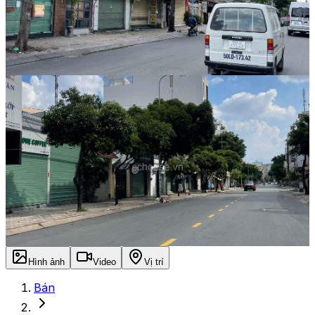
Hình ảnh
Video
Vị trí
Bán