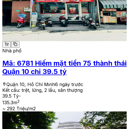
Nhà phố
Mã:
6781
Hiếm mặt tiền 75 thành thái
Quận 10 chỉ 39.5 tỷ
Quận 10, Hồ Chí Minh
6 ngày trước
Kết cấu:
trệt, lửng, 2 lầu, sân thượng
39.5 Tỷ
-
2
135.3
m
~ 292 Triệu/m2