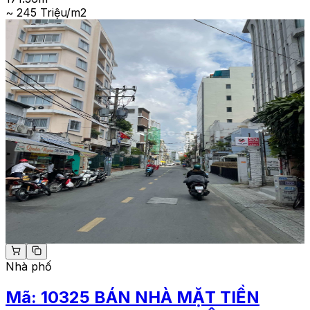
~ 245 Triệu/m2
Nhà phố
Mã:
10325
BÁN NHÀ MẶT TIỀN