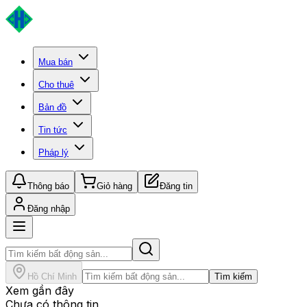
Mua bán
Cho thuê
Bản đồ
Tin tức
Pháp lý
Thông báo
Giỏ hàng
Đăng tin
Đăng nhập
Hồ Chí Minh
Tìm kiếm
Xem gần đây
Chưa có thông tin