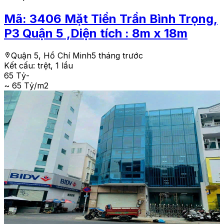
Mã:
3406
Mặt Tiền Trần Bình Trọng,
P3 Quận 5 ,Diện tích : 8m x 18m
Quận 5, Hồ Chí Minh
5 tháng trước
Kết cấu:
trệt, 1 lầu
65 Tỷ
-
~ 65 Tỷ/m2