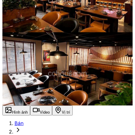
Hình ảnh
Video
Vị trí
Bán