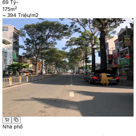
69 Tỷ
-
2
175
m
~ 394 Triệu/m2
Nhà phố