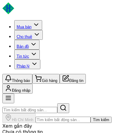
Mua bán
Cho thuê
Bản đồ
Tin tức
Pháp lý
Thông báo
Giỏ hàng
Đăng tin
Đăng nhập
Hồ Chí Minh
Tìm kiếm
Xem gần đây
Chưa có thông tin