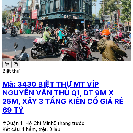
Biệt thự
Mã:
3430
BIỆT THỰ MT VÍP
NGUYỄN VĂN THỦ Q1, DT 9M X
25M, XÂY 3 TẦNG KIÊN CỐ GIÁ RẺ
69 TỶ
Quận 1, Hồ Chí Minh
5 tháng trước
Kết cấu:
1 hầm, trệt, 3 lầu