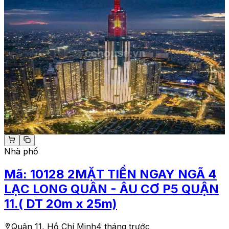
Nhà phố
Mã:
10128
2MẶT TIỀN NGAY NGÃ 4
LẠC LONG QUÂN - ÂU CƠ P5 QUẬN
11.( DT 20m x 25m)
Quận 11, Hồ Chí Minh
4 tháng trước