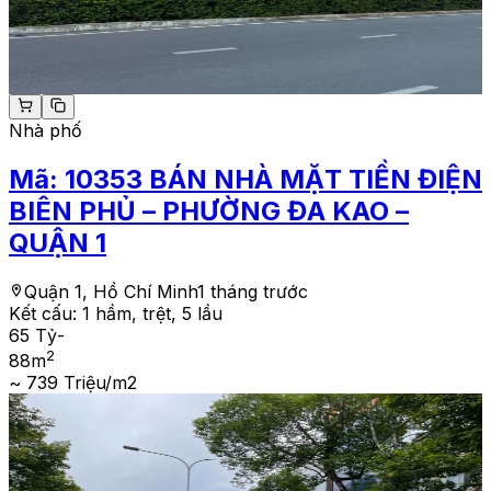
Nhà phố
Mã:
10353
BÁN NHÀ MẶT TIỀN ĐIỆN
BIÊN PHỦ – PHƯỜNG ĐA KAO –
QUẬN 1
Quận 1, Hồ Chí Minh
1 tháng trước
Kết cấu:
1 hầm, trệt, 5 lầu
65 Tỷ
-
2
88
m
~ 739 Triệu/m2