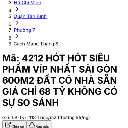
Hồ Chí Minh
Quận Tân Bình
Phường 7
Cách Mạng Tháng 8
Mã:
4212
HÓT HÓT SIÊU
PHẨM VÍP NHẤT SÀI GÒN
600M2 ĐẤT CÓ NHÀ SẴN
GIÁ CHỈ 68 TỶ KHÔNG CÓ
SỰ SO SÁNH
Giá:
68 Tỷ
~ 113 Triệu/m2
(thương lượng)
Chia sẻ
Báo xấu