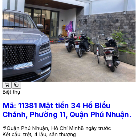
Biệt thự
Mã:
11381
Mặt tiền 34 Hồ Biểu
Chánh, Phường 11, Quận Phú Nhuận.
Quận Phú Nhuận, Hồ Chí Minh
8 ngày trước
Kết cấu:
trệt, 4 lầu, sân thượng