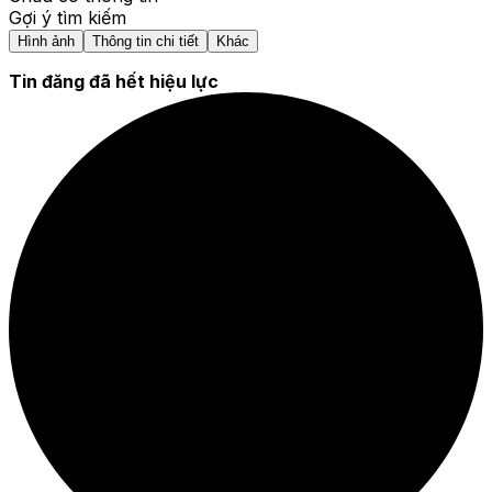
Gợi ý tìm kiếm
Hình ảnh
Thông tin chi tiết
Khác
Tin đăng đã hết hiệu lực