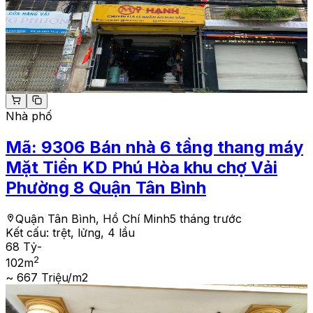
Nhà phố
Mã:
9306
Bán nhà 6 tầng thang máy
Mặt Tiền KD Phú Hòa khu chợ Vải
Phường 8 Quận Tân Bình
Quận Tân Bình, Hồ Chí Minh
5 tháng trước
Kết cấu:
trệt, lửng, 4 lầu
68 Tỷ
-
2
102
m
~ 667 Triệu/m2