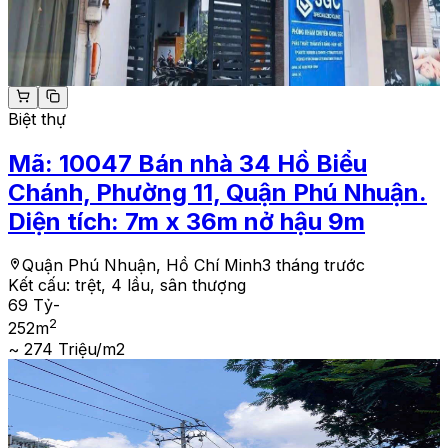
Biệt thự
Mã:
10047
Bán nhà 34 Hồ Biểu
Chánh, Phường 11, Quận Phú Nhuận.
Diện tích: 7m x 36m nở hậu 9m
Quận Phú Nhuận, Hồ Chí Minh
3 tháng trước
Kết cấu:
trệt, 4 lầu, sân thượng
69 Tỷ
-
2
252
m
~ 274 Triệu/m2