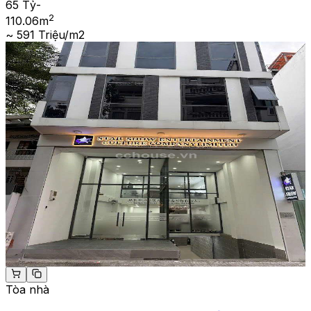
65 Tỷ
-
2
110.06
m
~ 591 Triệu/m2
Tòa nhà