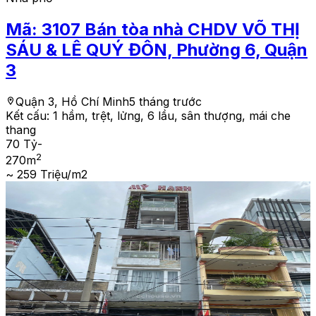
Mã:
3107
Bán tòa nhà CHDV VÕ THỊ
SÁU & LÊ QUÝ ĐÔN, Phường 6, Quận
3
Quận 3, Hồ Chí Minh
5 tháng trước
Kết cấu:
1 hầm, trệt, lửng, 6 lầu, sân thượng, mái che
thang
70 Tỷ
-
2
270
m
~ 259 Triệu/m2