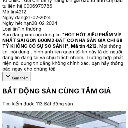
10 chiếc . Giá Chỉ 68 tỷ hàng kín giá đầu tư anh chị đầu
tư liên hệ 0906979786
Mã tin
4212
Ngày đăng
21-02-2024
Ngày hết hạn
28-02-2024
Loại tin
Tin thường
Bạn đang xem nội dung tin
"
HÓT HÓT SIÊU PHẨM VÍP
NHẤT SÀI GÒN 600M2 ĐẤT CÓ NHÀ SẴN GIÁ CHỈ 68
TỶ KHÔNG CÓ SỰ SO SÁNH
", Mã tin
4212
.
Mọi thông
tin, nội dung , hình ảnh liên quan tới tin này là do người
đăng tin đăng tải và chịu trách nhiệm. Trường hợp phát
hiện nội dung tin đăng không chính xác, bạn hãy thông
báo ngay cho chúng tôi!
Xem thêm
BẤT ĐỘNG SẢN CÙNG TẦM GIÁ
Tìm kiếm được 113 Bất động sản