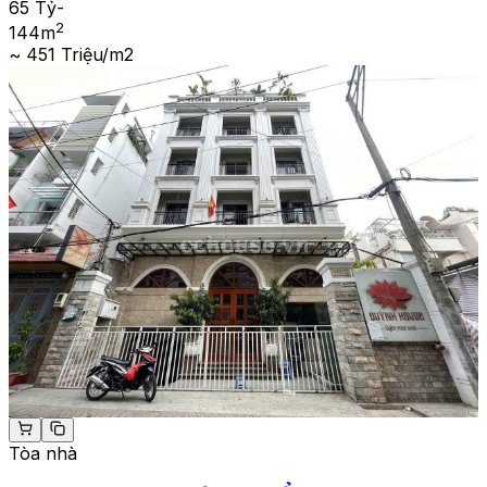
65 Tỷ
-
2
144
m
~ 451 Triệu/m2
Tòa nhà