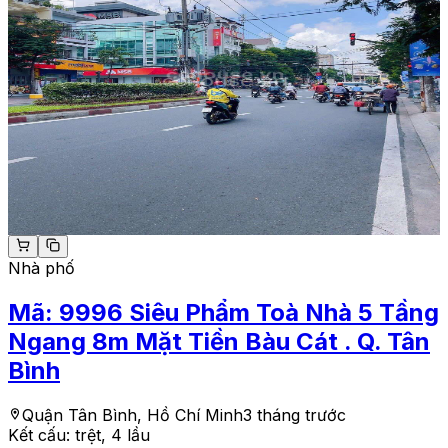
Nhà phố
Mã:
9996
Siêu Phẩm Toà Nhà 5 Tầng
Ngang 8m Mặt Tiền Bàu Cát . Q. Tân
Bình
Quận Tân Bình, Hồ Chí Minh
3 tháng trước
Kết cấu:
trệt, 4 lầu