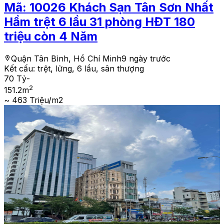
Mã:
10026
Khách Sạn Tân Sơn Nhất
Hầm trệt 6 lầu 31 phòng HĐT 180
triệu còn 4 Năm
Quận Tân Bình, Hồ Chí Minh
9 ngày trước
Kết cấu:
trệt, lửng, 6 lầu, sân thượng
70 Tỷ
-
2
151.2
m
~ 463 Triệu/m2