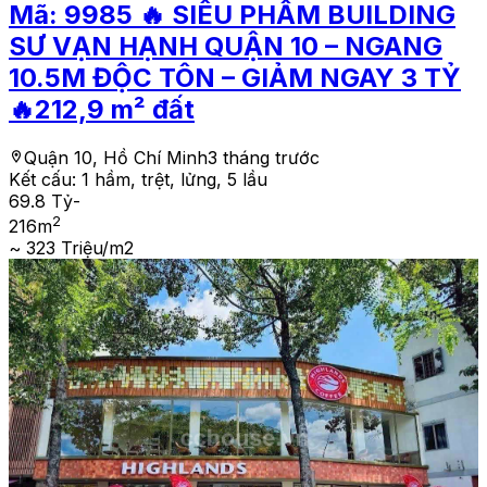
Mã:
9985
🔥 SIÊU PHẨM BUILDING
SƯ VẠN HẠNH QUẬN 10 – NGANG
10.5M ĐỘC TÔN – GIẢM NGAY 3 TỶ
🔥212,9 m² đất
Quận 10, Hồ Chí Minh
3 tháng trước
Kết cấu:
1 hầm, trệt, lửng, 5 lầu
69.8 Tỷ
-
2
216
m
~ 323 Triệu/m2