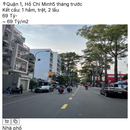
Quận 1, Hồ Chí Minh
5 tháng trước
Kết cấu:
1 hầm, trệt, 2 lầu
69 Tỷ
-
~ 69 Tỷ/m2
Nhà phố