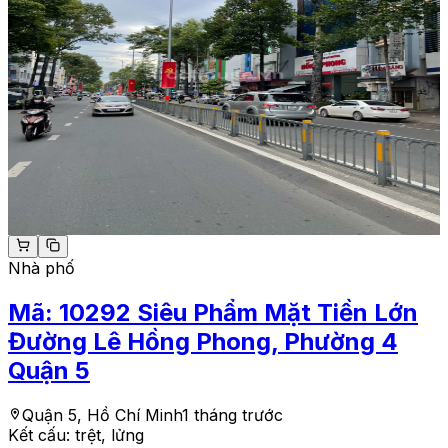
Nhà phố
Mã:
10292
Siêu Phẩm Mặt Tiền Lớn
Đường Lê Hồng Phong, Phường 4
Quận 5
Quận 5, Hồ Chí Minh
1 tháng trước
Kết cấu:
trệt, lửng