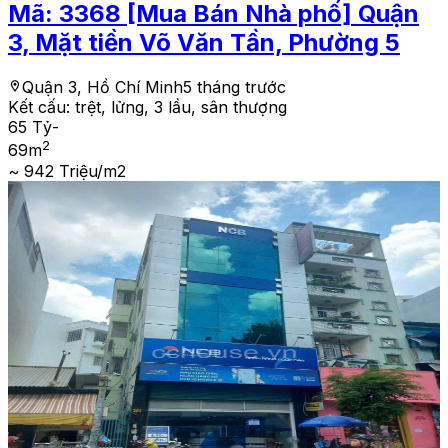
Mã:
3368
[Mua Bán Nhà phố] Quận
3, Mặt tiền Võ Văn Tần, Phường 5
Quận 3, Hồ Chí Minh
5 tháng trước
Kết cấu:
trệt, lửng, 3 lầu, sân thượng
65 Tỷ
-
2
69
m
~ 942 Triệu/m2