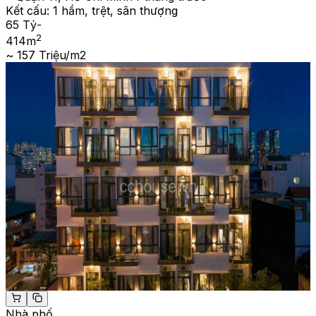
Kết cấu:
1 hầm, trệt, sân thượng
65 Tỷ
-
2
414
m
~ 157 Triệu/m2
Nhà phố