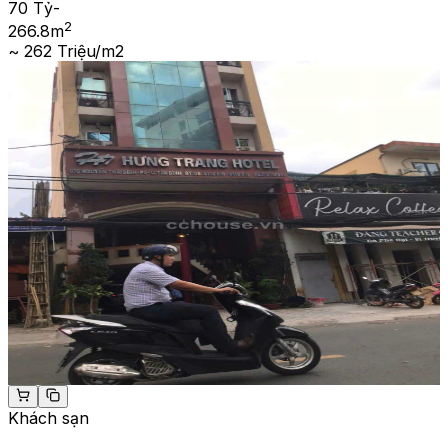
70 Tỷ
-
2
266.8
m
~ 262 Triệu/m2
Khách sạn