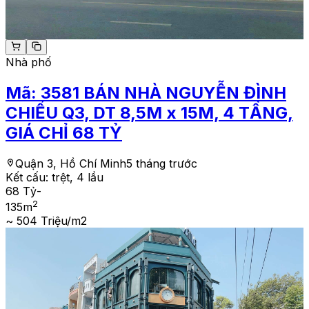
Nhà phố
Mã:
3581
BÁN NHÀ NGUYỄN ĐÌNH
CHIỂU Q3, DT 8,5M x 15M, 4 TẦNG,
GIÁ CHỈ 68 TỶ
Quận 3, Hồ Chí Minh
5 tháng trước
Kết cấu:
trệt, 4 lầu
68 Tỷ
-
2
135
m
~ 504 Triệu/m2