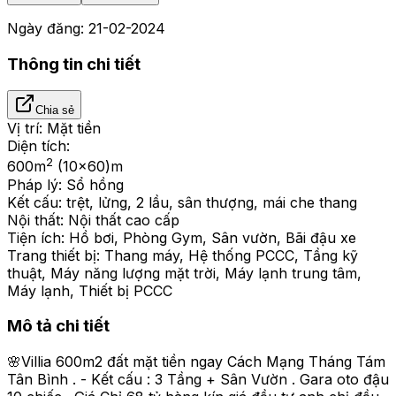
Ngày đăng:
21-02-2024
Thông tin chi tiết
Chia sẻ
Vị trí:
Mặt tiền
Diện tích:
2
600
m
(10x60)m
Pháp lý:
Sổ hồng
Kết cấu:
trệt, lửng, 2 lầu, sân thượng, mái che thang
Nội thất:
Nội thất cao cấp
Tiện ích:
Hồ bơi, Phòng Gym, Sân vườn, Bãi đậu xe
Trang thiết bị:
Thang máy, Hệ thống PCCC, Tầng kỹ
thuật, Máy năng lượng mặt trời, Máy lạnh trung tâm,
Máy lạnh, Thiết bị PCCC
Mô tả chi tiết
🌸Villia 600m2 đất mặt tiền ngay Cách Mạng Tháng Tám
Tân Bình . - Kết cấu : 3 Tầng + Sân Vườn . Gara oto đậu