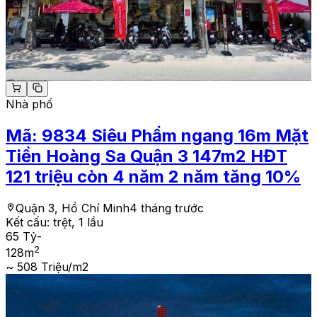
Nhà phố
Mã:
9834
Siêu Phẩm ngang 16m Mặt
Tiền Hoàng Sa Quận 3 147m2 HĐT
121 triệu còn 4 năm 2 năm tăng 10%
Quận 3, Hồ Chí Minh
4 tháng trước
Kết cấu:
trệt, 1 lầu
65 Tỷ
-
2
128
m
~ 508 Triệu/m2