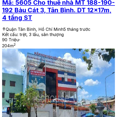
Mã:
5605
Cho thuê nhà MT 188-190-
192 Bàu Cát 3, Tân Bình. DT 12x17m,
4 tầng ST
Quận Tân Bình, Hồ Chí Minh
5 tháng trước
Kết cấu:
trệt, 3 lầu, sân thượng
90 Triệu
-
2
204
m