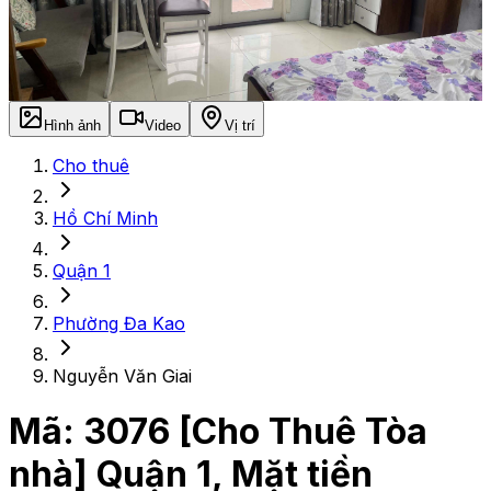
Hình ảnh
Video
Vị trí
Cho thuê
Hồ Chí Minh
Quận 1
Phường Đa Kao
Nguyễn Văn Giai
Mã:
3076
[Cho Thuê Tòa
nhà] Quận 1, Mặt tiền