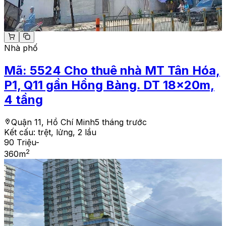
Nhà phố
Mã:
5524
Cho thuê nhà MT Tân Hóa,
P1, Q11 gần Hồng Bàng. DT 18x20m,
4 tầng
Quận 11, Hồ Chí Minh
5 tháng trước
Kết cấu:
trệt, lửng, 2 lầu
90 Triệu
-
2
360
m