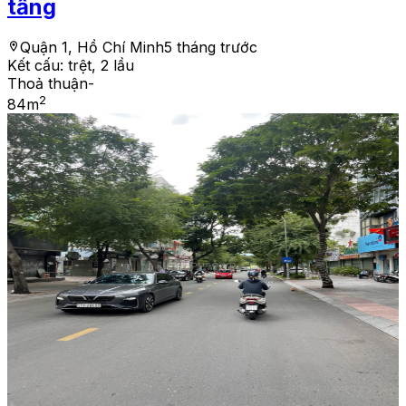
tầng
Quận 1, Hồ Chí Minh
5 tháng trước
Kết cấu:
trệt, 2 lầu
Thoả thuận
-
2
84
m