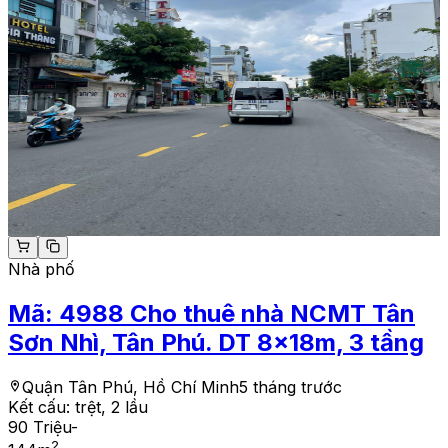
Nhà phố
Mã:
4988
Cho thuê nhà NCMT Tân
Sơn Nhì, Tân Phú. DT 8x18m, 3 tầng
Quận Tân Phú, Hồ Chí Minh
5 tháng trước
Kết cấu:
trệt, 2 lầu
90 Triệu
-
2