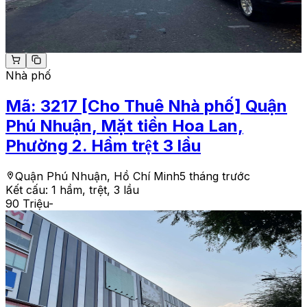
Nhà phố
Mã:
3217
[Cho Thuê Nhà phố] Quận
Phú Nhuận, Mặt tiền Hoa Lan,
Phường 2. Hầm trệt 3 lầu
Quận Phú Nhuận, Hồ Chí Minh
5 tháng trước
Kết cấu:
1 hầm, trệt, 3 lầu
90 Triệu
-