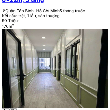
Quận Tân Bình, Hồ Chí Minh
5 tháng trước
Kết cấu:
trệt, 1 lầu, sân thượng
90 Triệu
-
2
176
m