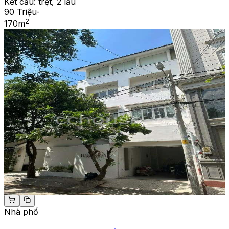
Kết cấu:
trệt, 2 lầu
90 Triệu
-
2
170
m
Nhà phố