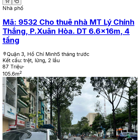
Nhà phố
Mã:
9532
Cho thuê nhà MT Lý Chính
Thắng, P.Xuân Hòa. DT 6.6x16m, 4
tầng
Quận 3, Hồ Chí Minh
5 tháng trước
Kết cấu:
trệt, lửng, 2 lầu
87 Triệu
-
2
105.6
m