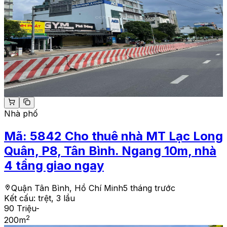
Nhà phố
Mã:
5842
Cho thuê nhà MT Lạc Long
Quân, P8, Tân Bình. Ngang 10m, nhà
4 tầng giao ngay
Quận Tân Bình, Hồ Chí Minh
5 tháng trước
Kết cấu:
trệt, 3 lầu
90 Triệu
-
2
200
m