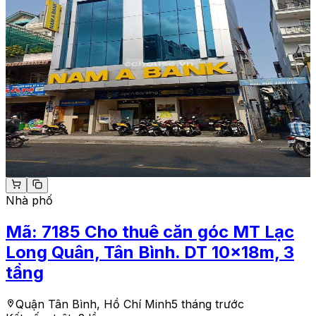
Nhà phố
Mã:
7185
Cho thuê căn góc MT Lạc
Long Quân, Tân Bình. DT 10x18m, 3
tầng
Quận Tân Bình, Hồ Chí Minh
5 tháng trước