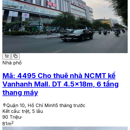
Nhà phố
Mã:
4495
Cho thuê nhà NCMT kế
Vanhanh Mall. DT 4.5x18m, 6 tầng
thang máy
Quận 10, Hồ Chí Minh
5 tháng trước
Kết cấu:
trệt, 5 lầu
90 Triệu
-
2
81
m