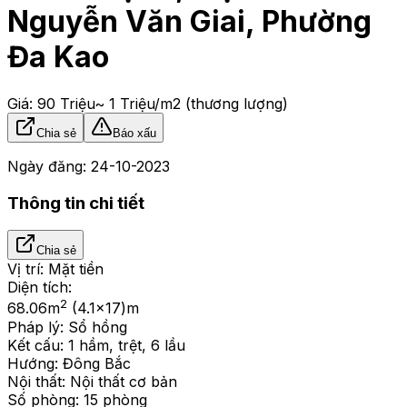
Nguyễn Văn Giai, Phường
Đa Kao
Giá:
90 Triệu
~ 1 Triệu/m2
(thương lượng)
Chia sẻ
Báo xấu
Ngày đăng:
24-10-2023
Thông tin chi tiết
Chia sẻ
Vị trí:
Mặt tiền
Diện tích:
2
68.06
m
(4.1x17)m
Pháp lý:
Sổ hồng
Kết cấu:
1 hầm, trệt, 6 lầu
Hướng:
Đông Bắc
Nội thất:
Nội thất cơ bản
Số phòng:
15 phòng