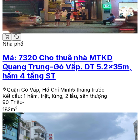
Nhà phố
Mã:
7320
Cho thuê nhà MTKD
Quang Trung-Gò Vấp. DT 5.2x35m,
hầm 4 tầng ST
Quận Gò Vấp, Hồ Chí Minh
5 tháng trước
Kết cấu:
1 hầm, trệt, lửng, 2 lầu, sân thượng
90 Triệu
-
2
182
m