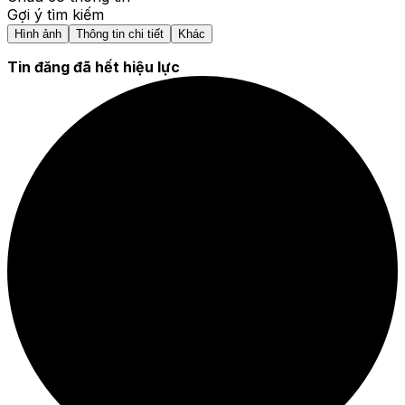
Gợi ý tìm kiếm
Hình ảnh
Thông tin chi tiết
Khác
Tin đăng đã hết hiệu lực