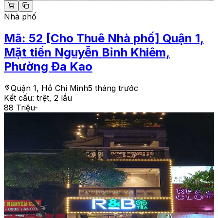
Nhà phố
Mã:
52
[Cho Thuê Nhà phố] Quận 1,
Mặt tiền Nguyễn Bỉnh Khiêm,
Phường Đa Kao
Quận 1, Hồ Chí Minh
5 tháng trước
Kết cấu:
trệt, 2 lầu
88 Triệu
-