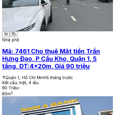
Nhà phố
Mã:
7461
Cho thuê Mặt tiền Trần
Hưng Đạo, P Cầu Kho, Quận 1, 5
tầng, DT:4x20m, Giá 90 triệu
Quận 1, Hồ Chí Minh
5 tháng trước
Kết cấu:
trệt, 4 lầu
90 Triệu
-
2
80
m