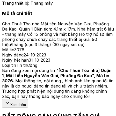
Trang thiết bị:
Thang máy
Mô tả chi tiết
Cho Thuê Tòa nhà Mặt tiền Nguyễn Văn Giai, Phường
Đa Kao, Quận 1 Diện tích: 4.1m x 17m. Nhà hầm trệt 6 lầu
- thang máy Có 15 phòng và mặt bằng Hỗ trợ hồ sơ làm
phòng chay chữa chay các trang thiết bị Giá: 90
triệu/tháng (cọc 3 tháng) (30 ngày set up)
Mã tin
3076
Ngày đăng
24-10-2023
Ngày hết hạn
31-10-2023
Loại tin
Tin thường
Bạn đang xem nội dung tin
"
[Cho Thuê Tòa nhà] Quận
1, Mặt tiền Nguyễn Văn Giai, Phường Đa Kao
", Mã tin
3076
.
Mọi thông tin, nội dung , hình ảnh liên quan tới tin
này là do người đăng tin đăng tải và chịu trách nhiệm.
Trường hợp phát hiện nội dung tin đăng không chính
xác, bạn hãy thông báo ngay cho chúng tôi!
Xem thêm