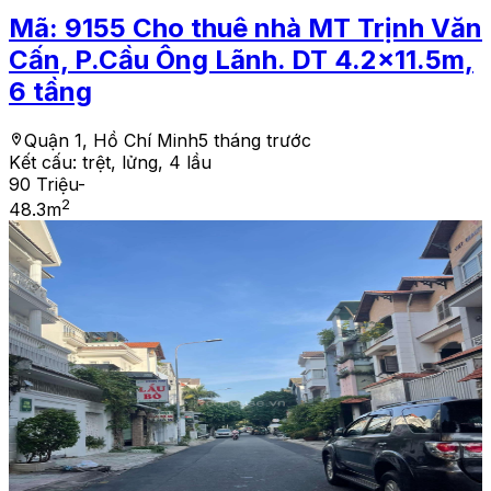
Mã:
9155
Cho thuê nhà MT Trịnh Văn
Cấn, P.Cầu Ông Lãnh. DT 4.2x11.5m,
6 tầng
Quận 1, Hồ Chí Minh
5 tháng trước
Kết cấu:
trệt, lửng, 4 lầu
90 Triệu
-
2
48.3
m