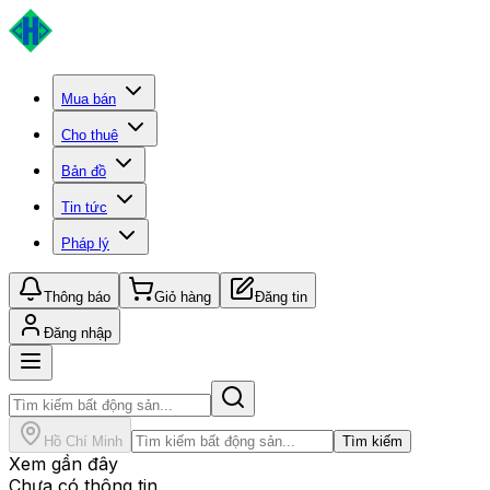
Mua bán
Cho thuê
Bản đồ
Tin tức
Pháp lý
Thông báo
Giỏ hàng
Đăng tin
Đăng nhập
Hồ Chí Minh
Tìm kiếm
Xem gần đây
Chưa có thông tin