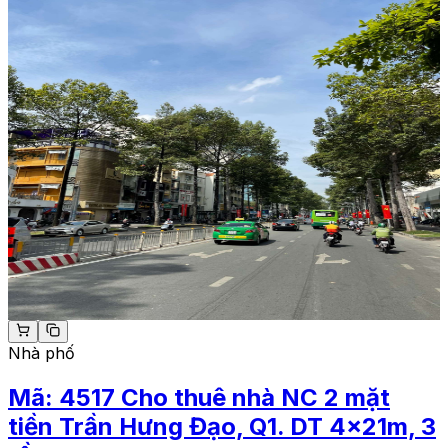
Nhà phố
Mã:
4517
Cho thuê nhà NC 2 mặt
tiền Trần Hưng Đạo, Q1. DT 4x21m, 3