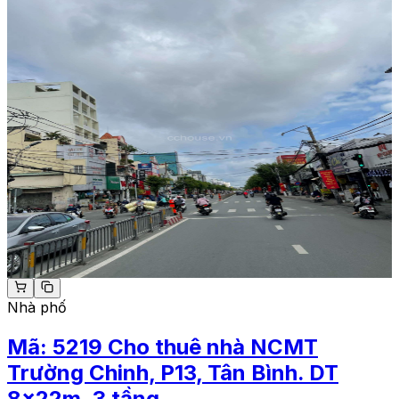
Nhà phố
Mã:
5219
Cho thuê nhà NCMT
Trường Chinh, P13, Tân Bình. DT
8x22m, 3 tầng