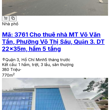
Nhà phố
Mã:
3761
Cho thuê nhà MT Võ Văn
Tần, Phường Võ Thị Sáu, Quận 3. DT
22x35m, hầm 5 tầng
Quận 3, Hồ Chí Minh
5 tháng trước
Kết cấu:
1 hầm, trệt, 3 lầu, sân thượng
380 Triệu
-
2
770
m