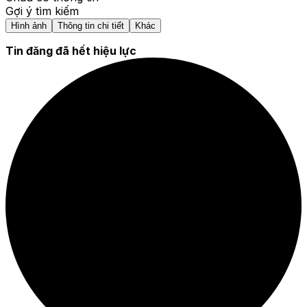
Gợi ý tìm kiếm
Hình ảnh
Thông tin chi tiết
Khác
Tin đăng đã hết hiệu lực