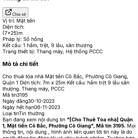
Chia sẻ
Vị trí:
Mặt tiền
Diện tích:
(7x25)m
Pháp lý:
Sổ hồng
Kết cấu:
1 hầm, trệt, 9 lầu, sân thượng
Trang thiết bị:
Thang máy, Hệ thống PCCC
Mô tả chi tiết
Cho thuê tòa nhà Mặt tiền Cô Bắc, Phường Cô Giang,
Quận 1 Diện tích: 7m x 25m Kết cấu: hầm trệt 9 lầu sân
thượng. Thang máy, PCCC
Mã tin
3195
Ngày đăng
30-10-2023
Ngày hết hạn
06-11-2023
Loại tin
Tin thường
Bạn đang xem nội dung tin
"
[Cho Thuê Tòa nhà] Quận
1, Mặt tiền Cô Bắc, Phường Cô Giang
", Mã tin
3195
.
Mọi
thông tin, nội dung , hình ảnh liên quan tới tin này là do
người đăng tin đăng tải và chịu trách nhiệm. Trường hợp