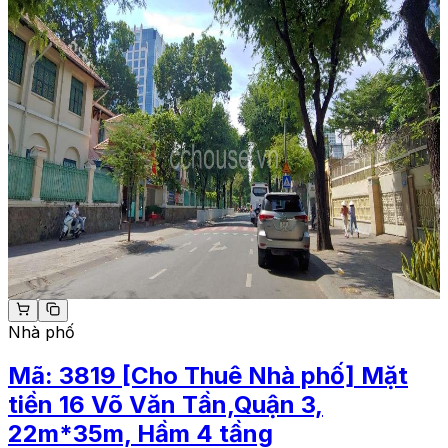
Nhà phố
Mã:
3819
[Cho Thuê Nhà phố] Mặt
tiền 16 Võ Văn Tần,Quận 3,
22m*35m, Hầm 4 tầng