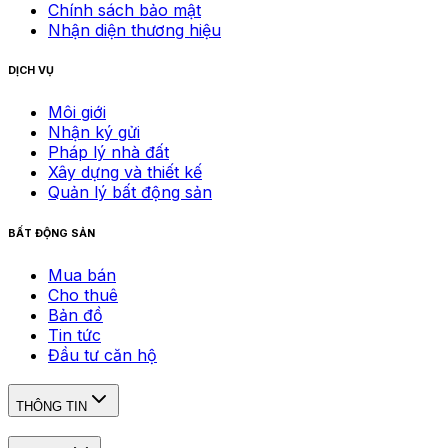
Chính sách bảo mật
Nhận diện thương hiệu
DỊCH VỤ
Môi giới
Nhận ký gửi
Pháp lý nhà đất
Xây dựng và thiết kế
Quản lý bất động sản
BẤT ĐỘNG SẢN
Mua bán
Cho thuê
Bản đồ
Tin tức
Đầu tư căn hộ
THÔNG TIN