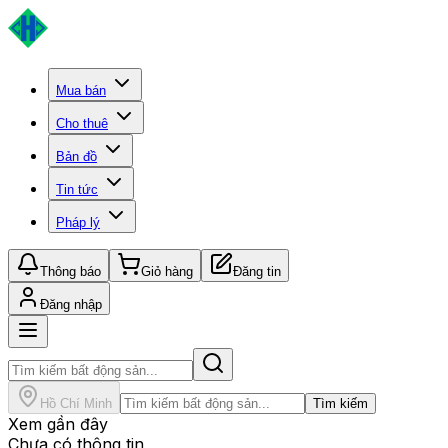
Mua bán
Cho thuê
Bản đồ
Tin tức
Pháp lý
Thông báo
Giỏ hàng
Đăng tin
Đăng nhập
Hồ Chí Minh
Tìm kiếm
Xem gần đây
Chưa có thông tin