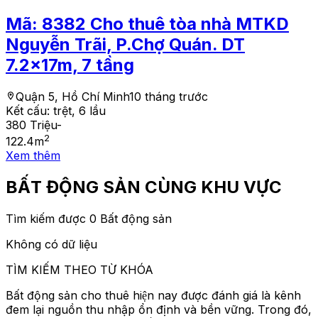
Mã:
8382
Cho thuê tòa nhà MTKD
Nguyễn Trãi, P.Chợ Quán. DT
7.2x17m, 7 tầng
Quận 5, Hồ Chí Minh
10 tháng trước
Kết cấu:
trệt, 6 lầu
380 Triệu
-
2
122.4
m
Xem thêm
BẤT ĐỘNG SẢN CÙNG KHU VỰC
Tìm kiếm được 0 Bất động sản
Không có dữ liệu
TÌM KIẾM THEO TỪ KHÓA
Bất động sản cho thuê hiện nay được đánh giá là kênh
đem lại nguồn thu nhập ổn định và bền vững. Trong đó,