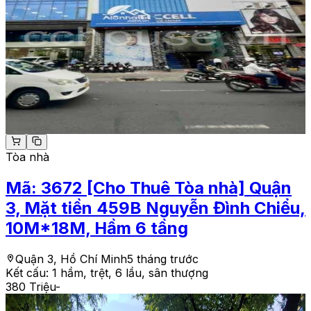
Tòa nhà
Mã:
3672
[Cho Thuê Tòa nhà] Quận
3, Mặt tiền 459B Nguyễn Đình Chiểu,
10M*18M, Hầm 6 tầng
Quận 3, Hồ Chí Minh
5 tháng trước
Kết cấu:
1 hầm, trệt, 6 lầu, sân thượng
380 Triệu
-