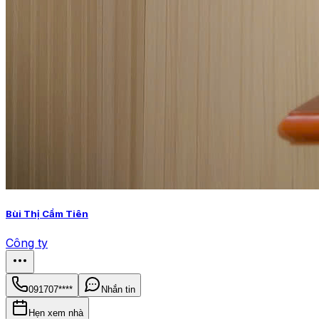
Bùi Thị Cẩm Tiên
Công ty
091707****
Nhắn tin
Hẹn xem nhà