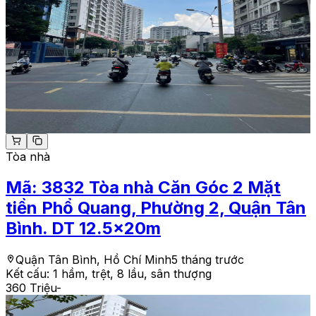
Tòa nhà
Mã:
3832
Tòa nhà Căn Góc 2 Mặt
tiền Phổ Quang, Phường 2, Quận Tân
Bình. DT 12.5x20m
Quận Tân Bình, Hồ Chí Minh
5 tháng trước
Kết cấu:
1 hầm, trệt, 8 lầu, sân thượng
360 Triệu
-