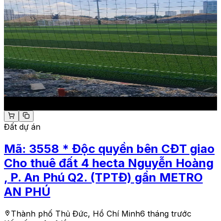
Đất dự án
Mã:
3558
* Độc quyền bên CĐT giao
Cho thuê đất 4 hecta Nguyễn Hoàng
, P. An Phú Q2. (TPTĐ) gần METRO
AN PHÚ
Thành phố Thủ Đức, Hồ Chí Minh
6 tháng trước