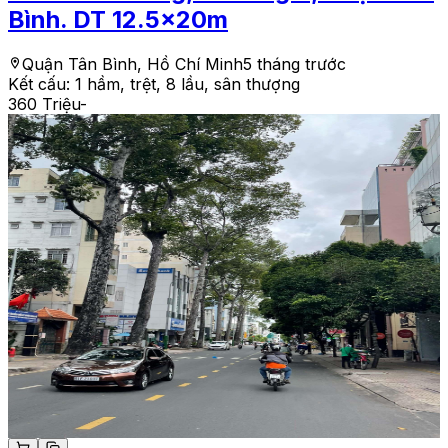
Bình. DT 12.5x20m
Quận Tân Bình, Hồ Chí Minh
5 tháng trước
Kết cấu:
1 hầm, trệt, 8 lầu, sân thượng
360 Triệu
-