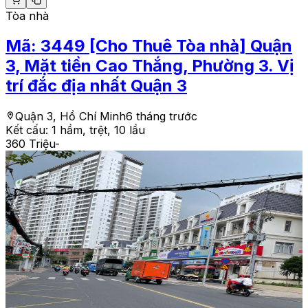
Tòa nhà
Mã:
3449
[Cho Thuê Tòa nhà] Quận
3, Mặt tiền Cao Thắng, Phường 3. Vị
trí đắc địa nhất Quận 3
Quận 3, Hồ Chí Minh
6 tháng trước
Kết cấu:
1 hầm, trệt, 10 lầu
360 Triệu
-