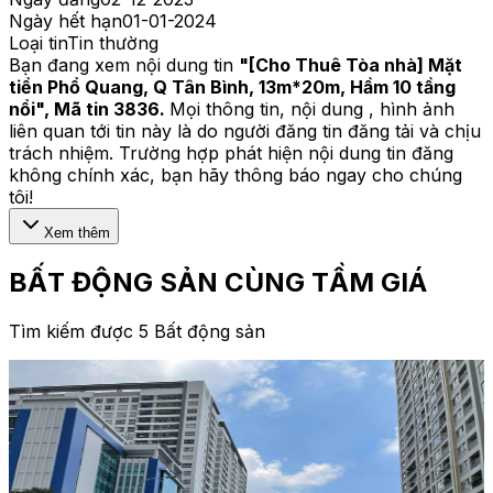
Ngày hết hạn
01-01-2024
Loại tin
Tin thường
Bạn đang xem nội dung tin
"
[Cho Thuê Tòa nhà] Mặt
tiền Phổ Quang, Q Tân Bình, 13m*20m, Hầm 10 tầng
nổi
", Mã tin
3836
.
Mọi thông tin, nội dung , hình ảnh
liên quan tới tin này là do người đăng tin đăng tải và chịu
trách nhiệm. Trường hợp phát hiện nội dung tin đăng
không chính xác, bạn hãy thông báo ngay cho chúng
tôi!
Xem thêm
BẤT ĐỘNG SẢN CÙNG TẦM GIÁ
Tìm kiếm được 5 Bất động sản