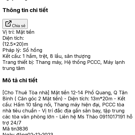
Thông tin chi tiết
Chia sẻ
Vị trí:
Mặt tiền
Diện tích:
(12.5x20)m
Pháp lý:
Sổ hồng
Kết cấu:
1 hầm, trệt, 8 lầu, sân thượng
Trang thiết bị:
Thang máy, Hệ thống PCCC, Máy lạnh
trung tâm
Mô tả chi tiết
[Cho Thuê Tòa nhà] Mặt tiền 12-14 Phổ Quang, Q Tân
Bình ( Căn góc 2 Mặt tiền) - Diện tích: 13m*20m - Kết
cấu: Hầm 10 tầng nổi, Thang máy hiện đại, PCCC tòa
nhà tiêu chuẩn - Vị trí đắc địa gần sân bay, tập trung
các tòa văn phòng lớn - Liên hệ Ms Thảo 0911017191 hỗ
trợ 24/7
Mã tin
3836
Ngày đăng
02-12-2023