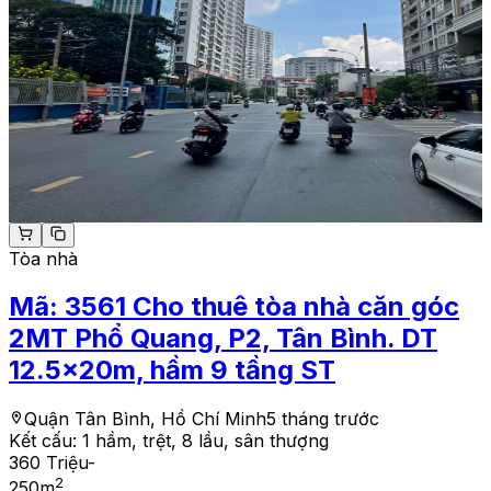
Tòa nhà
Mã:
3561
Cho thuê tòa nhà căn góc
2MT Phổ Quang, P2, Tân Bình. DT
12.5x20m, hầm 9 tầng ST
Quận Tân Bình, Hồ Chí Minh
5 tháng trước
Kết cấu:
1 hầm, trệt, 8 lầu, sân thượng
360 Triệu
-
2
250
m