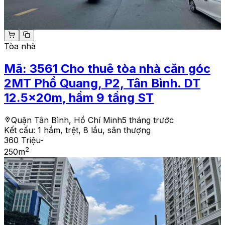
Tòa nhà
Mã:
3561
Cho thuê tòa nhà căn góc
2MT Phổ Quang, P2, Tân Bình. DT
12.5x20m, hầm 9 tầng ST
Quận Tân Bình, Hồ Chí Minh
5 tháng trước
Kết cấu:
1 hầm, trệt, 8 lầu, sân thượng
360 Triệu
-
2
250
m