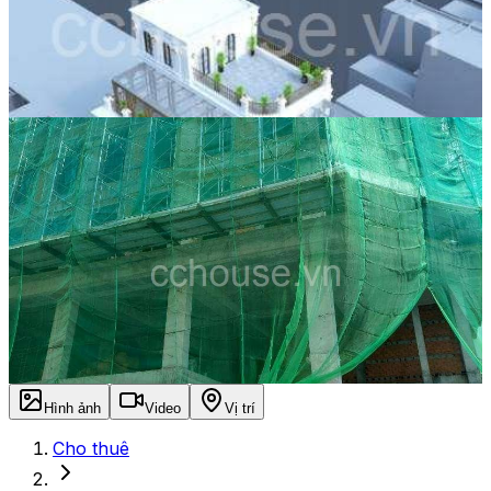
Hình ảnh
Video
Vị trí
Cho thuê