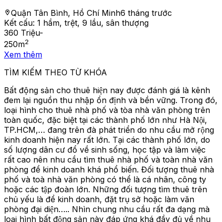
Quận Tân Bình, Hồ Chí Minh
6 tháng trước
Kết cấu:
1 hầm, trệt, 9 lầu, sân thượng
360 Triệu
-
2
250
m
Xem thêm
TÌM KIẾM THEO TỪ KHÓA
Bất động sản cho thuê hiện nay được đánh giá là kênh
đem lại nguồn thu nhập ổn định và bền vững. Trong đó,
loại hình cho thuê nhà phố và tòa nhà văn phòng trên
toàn quốc, đặc biệt tại các thành phố lớn như Hà Nội,
TP.HCM,… đang trên đà phát triển do nhu cầu mở rộng
kinh doanh hiện nay rất lớn. Tại các thành phố lớn, do
số lượng dân cư đổ về sinh sống, học tập và làm việc
rất cao nên nhu cầu tìm thuê nhà phố và toàn nhà văn
phòng để kinh doanh khá phổ biến. Đối tượng thuê nhà
phố và toà nhà văn phòng có thể là cá nhân, công ty
hoặc các tập đoàn lớn. Những đối tượng tìm thuê trên
chủ yếu là để kinh doanh, đặt trụ sở hoặc làm văn
phòng đại diện….. Nhìn chung nhu cầu rất đa dạng mà
loại hình bất động sản này đáp ứng khá đầy đủ về nhu