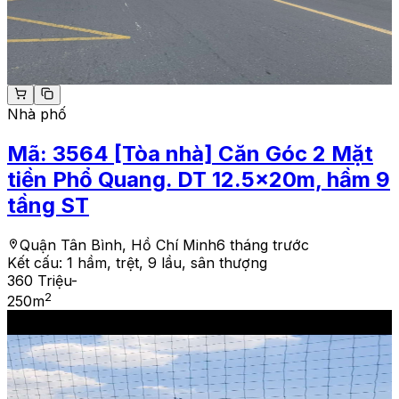
Nhà phố
Mã:
3564
[Tòa nhà] Căn Góc 2 Mặt
tiền Phổ Quang. DT 12.5x20m, hầm 9
tầng ST
Quận Tân Bình, Hồ Chí Minh
6 tháng trước
Kết cấu:
1 hầm, trệt, 9 lầu, sân thượng
360 Triệu
-
2
250
m