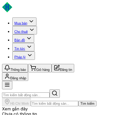
Mua bán
Cho thuê
Bản đồ
Tin tức
Pháp lý
Thông báo
Giỏ hàng
Đăng tin
Đăng nhập
Hồ Chí Minh
Tìm kiếm
Xem gần đây
Chưa có thông tin