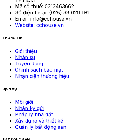
Mã số thuế:
0313463662
Số điện thoại:
(028) 38 626 191
Email:
info@cchouse.vn
Website:
cchouse.vn
THÔNG TIN
Giới thiệu
Nhân sự
Tuyển dụng
Chính sách bảo mật
Nhận diện thương hiệu
DỊCH VỤ
Môi giới
Nhận ký gửi
Pháp lý nhà đất
Xây dựng và thiết kế
Quản lý bất động sản
BẤT ĐỘNG SẢN