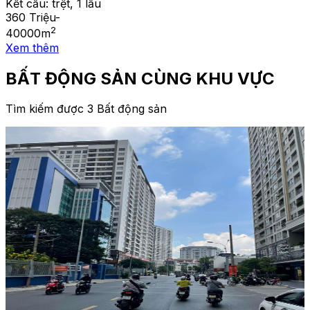
Kết cấu:
trệt, 1 lầu
360 Triệu
-
2
40000
m
Xem thêm
BẤT ĐỘNG SẢN CÙNG KHU VỰC
Tìm kiếm được 3 Bất động sản