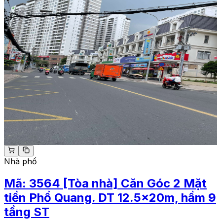
Nhà phố
Mã:
3564
[Tòa nhà] Căn Góc 2 Mặt
tiền Phổ Quang. DT 12.5x20m, hầm 9
tầng ST