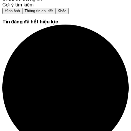
Gợi ý tìm kiếm
Hình ảnh
Thông tin chi tiết
Khác
Tin đăng đã hết hiệu lực