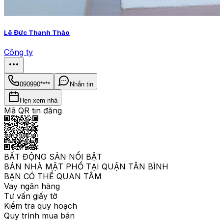
Lê Đức Thanh Thảo
Công ty
090990****
Nhắn tin
Hẹn xem nhà
Mã QR tin đăng
BẤT ĐỘNG SẢN NỔI BẬT
BÁN NHÀ MẶT PHỐ TẠI QUẬN TÂN BÌNH
BẠN CÓ THỂ QUAN TÂM
Vay ngân hàng
Tư vấn giấy tờ
Kiểm tra quy hoạch
Quy trình mua bán