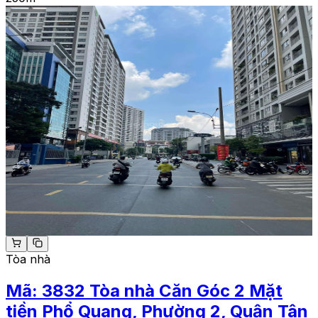
Tòa nhà
Mã:
3832
Tòa nhà Căn Góc 2 Mặt
tiền Phổ Quang, Phường 2, Quận Tân