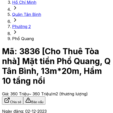
Hồ Chí Minh
Quận Tân Bình
Phường 2
Phổ Quang
Mã:
3836
[Cho Thuê Tòa
nhà] Mặt tiền Phổ Quang, Q
Tân Bình, 13m*20m, Hầm
10 tầng nổi
Giá:
360 Triệu
~ 360 Triệu/m2
(thương lượng)
Chia sẻ
Báo xấu
Ngày đăng:
02-12-2023