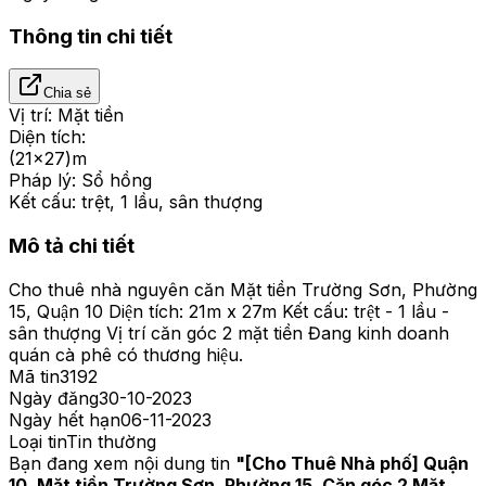
Thông tin chi tiết
Chia sẻ
Vị trí:
Mặt tiền
Diện tích:
(21x27)m
Pháp lý:
Sổ hồng
Kết cấu:
trệt, 1 lầu, sân thượng
Mô tả chi tiết
Cho thuê nhà nguyên căn Mặt tiền Trường Sơn, Phường
15, Quận 10 Diện tích: 21m x 27m Kết cấu: trệt - 1 lầu -
sân thượng Vị trí căn góc 2 mặt tiền Đang kinh doanh
quán cà phê có thương hiệu.
Mã tin
3192
Ngày đăng
30-10-2023
Ngày hết hạn
06-11-2023
Loại tin
Tin thường
Bạn đang xem nội dung tin
"
[Cho Thuê Nhà phố] Quận
10, Mặt tiền Trường Sơn, Phường 15. Căn góc 2 Mặt