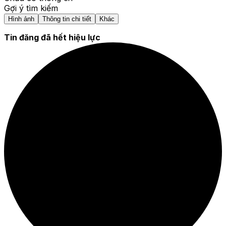
Gợi ý tìm kiếm
Hình ảnh
Thông tin chi tiết
Khác
Tin đăng đã hết hiệu lực