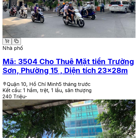
Nhà phố
Mã:
3504
Cho Thuê Mặt tiền Trường
Sơn, Phường 15 , Diện tích 23x28m
Quận 10, Hồ Chí Minh
5 tháng trước
Kết cấu:
1 hầm, trệt, 1 lầu, sân thượng
240 Triệu
-