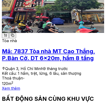
Tòa nhà
Mã:
7837
Tòa nhà MT Cao Thắng,
P.Bàn Cờ. DT 6x20m, hầm 8 tầng
Quận 3, Hồ Chí Minh
9 tháng trước
Kết cấu:
1 hầm, trệt, lửng, 6 lầu, sân thượng
Thoả thuận
-
2
120
m
Xem thêm
BẤT ĐỘNG SẢN CÙNG KHU VỰC