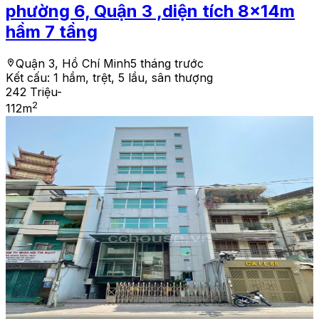
phường 6, Quận 3 ,diện tích 8x14m
hầm 7 tầng
Quận 3, Hồ Chí Minh
5 tháng trước
Kết cấu:
1 hầm, trệt, 5 lầu, sân thượng
242 Triệu
-
2
112
m