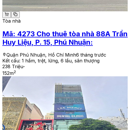
Tòa nhà
Mã:
4273
Cho thuê tòa nhà 88A Trần
Huy Liệu, P. 15, Phú Nhuận:
Quận Phú Nhuận, Hồ Chí Minh
6 tháng trước
Kết cấu:
1 hầm, trệt, lửng, 6 lầu, sân thượng
238 Triệu
-
2
152
m