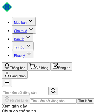
Mua bán
Cho thuê
Bản đồ
Tin tức
Pháp lý
Thông báo
Giỏ hàng
Đăng tin
Đăng nhập
Hồ Chí Minh
Tìm kiếm
Xem gần đây
Chưa có thông tin