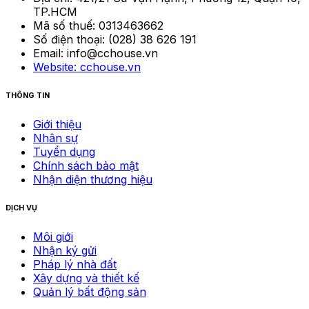
TP.HCM
Mã số thuế:
0313463662
Số điện thoại:
(028) 38 626 191
Email:
info@cchouse.vn
Website:
cchouse.vn
THÔNG TIN
Giới thiệu
Nhân sự
Tuyển dụng
Chính sách bảo mật
Nhận diện thương hiệu
DỊCH VỤ
Môi giới
Nhận ký gửi
Pháp lý nhà đất
Xây dựng và thiết kế
Quản lý bất động sản