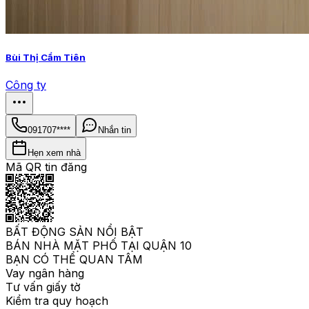
Bùi Thị Cẩm Tiên
Công ty
091707****
Nhắn tin
Hẹn xem nhà
Mã QR tin đăng
BẤT ĐỘNG SẢN NỔI BẬT
BÁN NHÀ MẶT PHỐ TẠI QUẬN 10
BẠN CÓ THỂ QUAN TÂM
Vay ngân hàng
Tư vấn giấy tờ
Kiểm tra quy hoạch