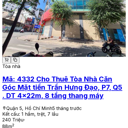
Tòa nhà
Mã:
4332
Cho Thuê Tòa Nhà Căn
Góc Mặt tiền Trần Hưng Đạo, P7, Q5
. DT 4x22m, 8 tầng thang máy
Quận 5, Hồ Chí Minh
5 tháng trước
Kết cấu:
1 hầm, trệt, 7 lầu
240 Triệu
-
2
88
m