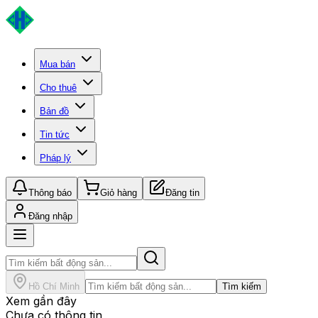
Mua bán
Cho thuê
Bản đồ
Tin tức
Pháp lý
Thông báo
Giỏ hàng
Đăng tin
Đăng nhập
Hồ Chí Minh
Tìm kiếm
Xem gần đây
Chưa có thông tin