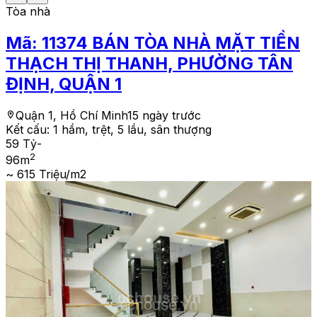
Tòa nhà
Mã:
11374
BÁN TÒA NHÀ MẶT TIỀN
THẠCH THỊ THANH, PHƯỜNG TÂN
ĐỊNH, QUẬN 1
Quận 1, Hồ Chí Minh
15 ngày trước
Kết cấu:
1 hầm, trệt, 5 lầu, sân thượng
59 Tỷ
-
2
96
m
~ 615 Triệu/m2