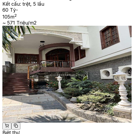
Kết cấu:
trệt, 5 lầu
60 Tỷ
-
2
105
m
~ 571 Triệu/m2
Biệt thự