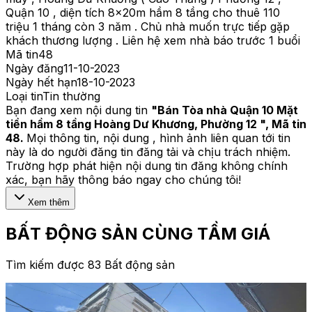
Quận 10 , diện tích 8x20m hầm 8 tầng cho thuê 110
triệu 1 tháng còn 3 năm . Chủ nhà muốn trực tiếp gặp
khách thương lượng . Liên hệ xem nhà báo trước 1 buổi
Mã tin
48
Ngày đăng
11-10-2023
Ngày hết hạn
18-10-2023
Loại tin
Tin thường
Bạn đang xem nội dung tin
"
Bán Tòa nhà Quận 10 Mặt
tiền hầm 8 tầng Hoàng Dư Khương, Phường 12
", Mã tin
48
.
Mọi thông tin, nội dung , hình ảnh liên quan tới tin
này là do người đăng tin đăng tải và chịu trách nhiệm.
Trường hợp phát hiện nội dung tin đăng không chính
xác, bạn hãy thông báo ngay cho chúng tôi!
Xem thêm
BẤT ĐỘNG SẢN CÙNG TẦM GIÁ
Tìm kiếm được 83 Bất động sản