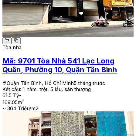
Tòa nhà
Mã:
9701
Tòa Nhà 541 Lạc Long
Quân, Phường 10, Quận Tân Bình
Quận Tân Bình, Hồ Chí Minh
5 tháng trước
Kết cấu:
1 hầm, trệt, 5 lầu, sân thượng
61.5 Tỷ
-
2
169.05
m
~ 364 Triệu/m2