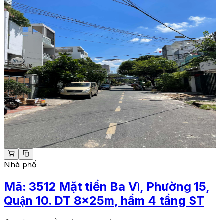
Nhà phố
Mã:
3512
Mặt tiền Ba Vì, Phường 15,
Quận 10. DT 8x25m, hầm 4 tầng ST