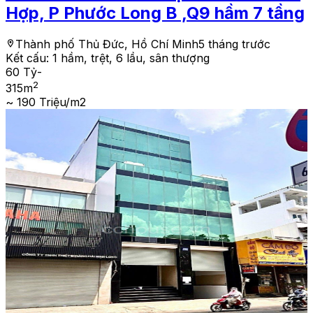
Hợp, P Phước Long B ,Q9 hầm 7 tầng
Thành phố Thủ Đức, Hồ Chí Minh
5 tháng trước
Kết cấu:
1 hầm, trệt, 6 lầu, sân thượng
60 Tỷ
-
2
315
m
~ 190 Triệu/m2