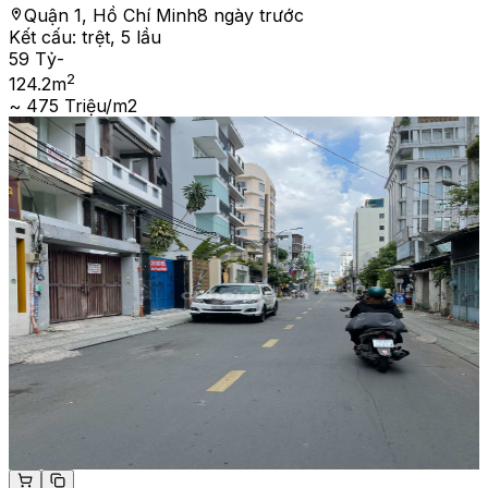
Quận 1, Hồ Chí Minh
8 ngày trước
Kết cấu:
trệt, 5 lầu
59 Tỷ
-
2
124.2
m
~ 475 Triệu/m2