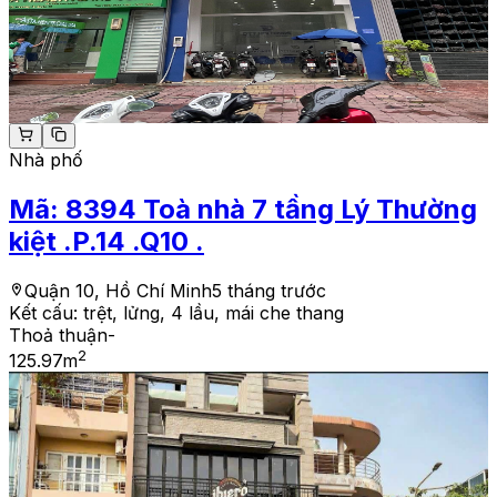
Nhà phố
Mã:
8394
Toà nhà 7 tầng Lý Thường
kiệt .P.14 .Q10 .
Quận 10, Hồ Chí Minh
5 tháng trước
Kết cấu:
trệt, lửng, 4 lầu, mái che thang
Thoả thuận
-
2
125.97
m