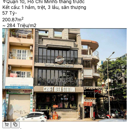
Quận 10, Hồ Chí Minh
5 tháng trước
Kết cấu:
1 hầm, trệt, 3 lầu, sân thượng
57 Tỷ
-
2
200.87
m
~ 284 Triệu/m2