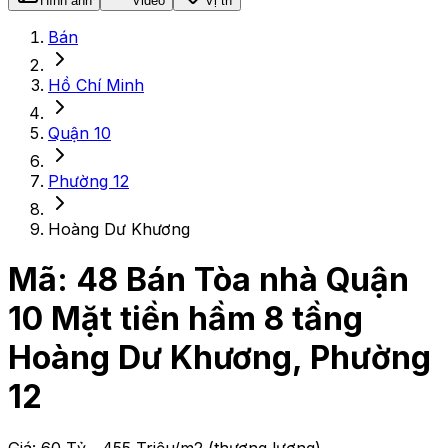
Hình ảnh
Video
Vị trí
Bán
Hồ Chí Minh
Quận 10
Phường 12
Hoàng Dư Khương
Mã:
48
Bán Tòa nhà Quận
10 Mặt tiền hầm 8 tầng
Hoàng Dư Khương, Phường
12
Giá:
60 Tỷ
~ 455 Triệu/m2
(thương lượng)