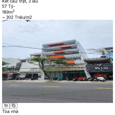
Kết cấu:
trệt, 3 lầu
57 Tỷ
-
2
189
m
~ 302 Triệu/m2
Tòa nhà