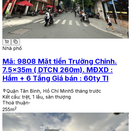
Nhà phố
Mã:
9808
Mặt tiền Trường Chinh.
7.5x35m ( DTCN 260m). MĐXD :
Hầm + 6 Tầng Giá bán : 60ty Tl
Quận Tân Bình, Hồ Chí Minh
5 tháng trước
Kết cấu:
trệt, 1 lầu, sân thượng
Thoả thuận
-
2
255
m