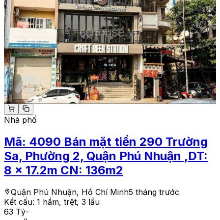
Nhà phố
Mã:
4090
Bán mặt tiền 290 Trường
Sa, Phường 2, Quận Phú Nhuận ,DT:
8 x 17.2m CN: 136m2
Quận Phú Nhuận, Hồ Chí Minh
5 tháng trước
Kết cấu:
1 hầm, trệt, 3 lầu
63 Tỷ
-