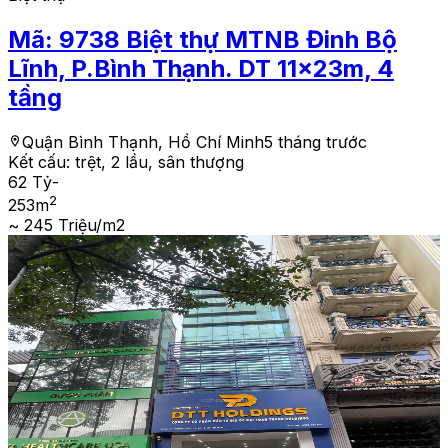
Mã:
9738
Biệt thự MTNB Đinh Bộ
Lĩnh, P.Bình Thạnh. DT 11x23m, 4
tầng
Quận Bình Thạnh, Hồ Chí Minh
5 tháng trước
Kết cấu:
trệt, 2 lầu, sân thượng
62 Tỷ
-
2
253
m
~ 245 Triệu/m2