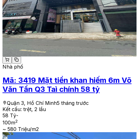
Nhà phố
Mã:
3419
Mặt tiền khan hiếm 6m Võ
Văn Tần Q3 Taì chính 58 tỷ
Quận 3, Hồ Chí Minh
5 tháng trước
Kết cấu:
trệt, 2 lầu
58 Tỷ
-
2
100
m
~ 580 Triệu/m2