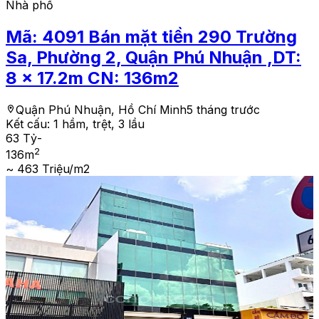
Nhà phố
Mã:
4091
Bán mặt tiền 290 Trường
Sa, Phường 2, Quận Phú Nhuận ,DT:
8 x 17.2m CN: 136m2
Quận Phú Nhuận, Hồ Chí Minh
5 tháng trước
Kết cấu:
1 hầm, trệt, 3 lầu
63 Tỷ
-
2
136
m
~ 463 Triệu/m2