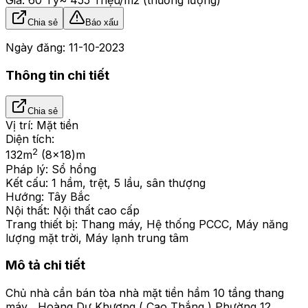
Chia sẻ
Báo xấu
Ngày đăng:
11-10-2023
Thông tin chi tiết
Chia sẻ
Vị trí:
Mặt tiền
Diện tích:
2
132
m
(8x18)m
Pháp lý:
Sổ hồng
Kết cấu:
1 hầm, trệt, 5 lầu, sân thượng
Hướng:
Tây Bắc
Nội thất:
Nội thất cao cấp
Trang thiết bị:
Thang máy, Hệ thống PCCC, Máy năng
lượng mặt trời, Máy lạnh trung tâm
Mô tả chi tiết
Chủ nhà cần bán tòa nhà mặt tiền hầm 10 tầng thang
máy , Hoàng Dư Khương ( Cao Thắng ) Phường 12 ,