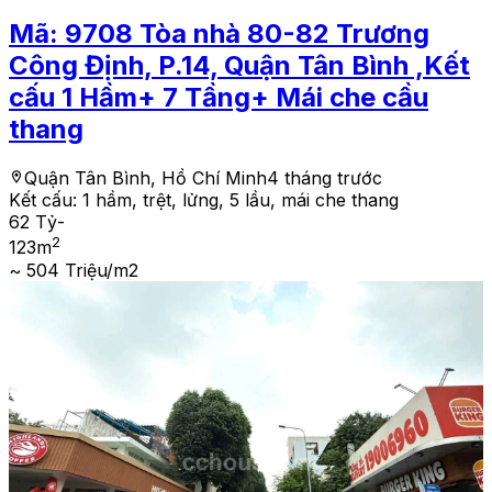
Mã:
9708
Tòa nhà 80-82 Trương
Công Định, P.14, Quận Tân Bình ,Kết
cấu 1 Hầm+ 7 Tầng+ Mái che cầu
thang
Quận Tân Bình, Hồ Chí Minh
4 tháng trước
Kết cấu:
1 hầm, trệt, lửng, 5 lầu, mái che thang
62 Tỷ
-
2
123
m
~ 504 Triệu/m2