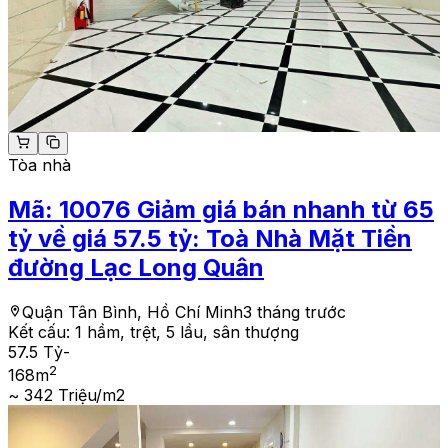
Tòa nhà
Mã:
10076
Giảm giá bán nhanh từ 65
tỷ về giá 57.5 tỷ: Toà Nhà Mặt Tiền
đường Lạc Long Quân
Quận Tân Bình, Hồ Chí Minh
3 tháng trước
Kết cấu:
1 hầm, trệt, 5 lầu, sân thượng
57.5 Tỷ
-
2
168
m
~ 342 Triệu/m2