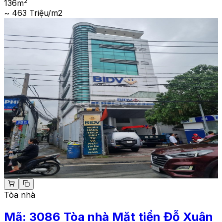
2
136
m
~ 463 Triệu/m2
Tòa nhà
Mã:
3086
Tòa nhà Mặt tiền Đỗ Xuân