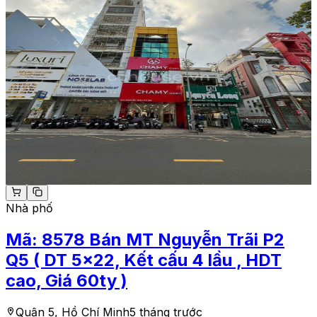
Nhà phố
Mã:
8578
Bán MT Nguyễn Trãi P2
Q5 ( DT 5x22, Kết cấu 4 lầu , HDT
cao, Giá 60ty )
Quận 5, Hồ Chí Minh
5 tháng trước