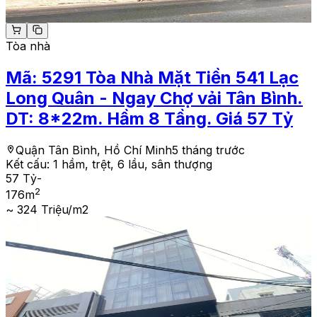
Tòa nhà
Mã:
5291
Tòa Nhà Mặt Tiền 541 Lạc
Long Quân - Ngay Chợ vải Tân Bình.
DT: 8*22m. Hầm 8 Tầng. Giá 57 Tỷ
Quận Tân Bình, Hồ Chí Minh
5 tháng trước
Kết cấu:
1 hầm, trệt, 6 lầu, sân thượng
57 Tỷ
-
2
176
m
~ 324 Triệu/m2