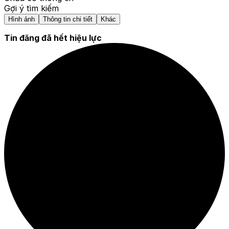
Gợi ý tìm kiếm
Hình ảnh
Thông tin chi tiết
Khác
Tin đăng đã hết hiệu lực