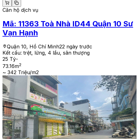
Căn hộ dịch vụ
Mã:
11363
Toà Nhà ID44 Quận 10 Sư
Vạn Hạnh
Quận 10, Hồ Chí Minh
22 ngày trước
Kết cấu:
trệt, lửng, 4 lầu, sân thượng
25 Tỷ
-
2
73.16
m
~ 342 Triệu/m2