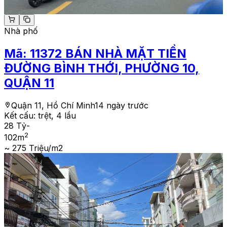
Nhà phố
Mã:
11372
BÁN NHÀ MẶT TIỀN
ĐƯỜNG BÌNH THỚI, PHƯỜNG 10,
QUẬN 11
Quận 11, Hồ Chí Minh
14 ngày trước
Kết cấu:
trệt, 4 lầu
28 Tỷ
-
2
102
m
~ 275 Triệu/m2