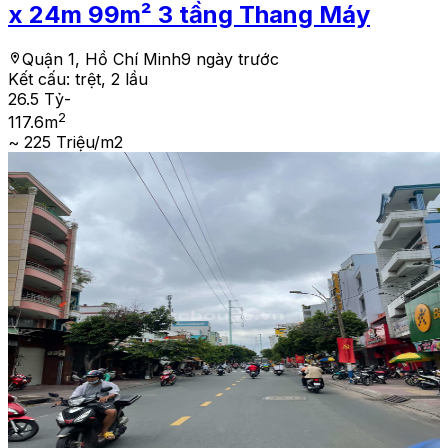
x 24m 99m² 3 tầng Thang Máy
Quận 1, Hồ Chí Minh
9 ngày trước
Kết cấu:
trệt, 2 lầu
26.5 Tỷ
-
2
117.6
m
~ 225 Triệu/m2