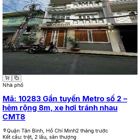
Nhà phố
Mã:
10283
Gần tuyến Metro số 2 –
hẻm rộng 8m, xe hơi tránh nhau
CMT8
Quận Tân Bình, Hồ Chí Minh
2 tháng trước
Kết cấu:
trệt, 2 lầu, sân thượng