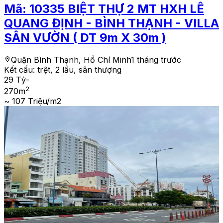
Mã:
10335
BIỆT THỰ 2 MT HXH LÊ
QUANG ĐỊNH - BÌNH THẠNH - VILLA
SÂN VƯỜN ( DT 9m X 30m )
Quận Bình Thạnh, Hồ Chí Minh
1 tháng trước
Kết cấu:
trệt, 2 lầu, sân thượng
29 Tỷ
-
2
270
m
~ 107 Triệu/m2