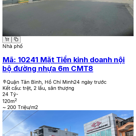
Nhà phố
Mã:
10241
Mặt Tiền kinh doanh nội
bộ đường nhựa 6m CMT8
Quận Tân Bình, Hồ Chí Minh
24 ngày trước
Kết cấu:
trệt, 2 lầu, sân thượng
24 Tỷ
-
2
120
m
~ 200 Triệu/m2