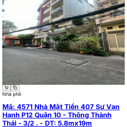
Nhà phố
Mã:
4571
Nhà Mặt Tiền 407 Sư Vạn
Hạnh P12 Quận 10 - Thông Thành
Thái - 3/2 . - DT: 5.8mx19m