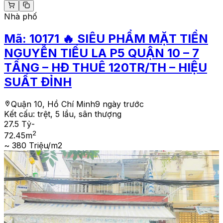
Nhà phố
Mã:
10171
🔥 SIÊU PHẨM MẶT TIỀN
NGUYỄN TIỂU LA P5 QUẬN 10 – 7
TẦNG – HĐ THUÊ 120TR/TH – HIỆU
SUẤT ĐỈNH
Quận 10, Hồ Chí Minh
9 ngày trước
Kết cấu:
trệt, 5 lầu, sân thượng
27.5 Tỷ
-
2
72.45
m
~ 380 Triệu/m2