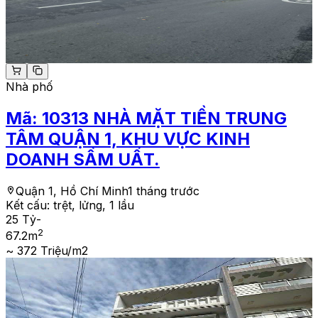
Nhà phố
Mã:
10313
NHÀ MẶT TIỀN TRUNG
TÂM QUẬN 1, KHU VỰC KINH
DOANH SẦM UẤT.
Quận 1, Hồ Chí Minh
1 tháng trước
Kết cấu:
trệt, lửng, 1 lầu
25 Tỷ
-
2
67.2
m
~ 372 Triệu/m2