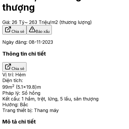
thượng
Giá:
26 Tỷ
~ 263 Triệu/m2
(thương lượng)
Chia sẻ
Báo xấu
Ngày đăng:
08-11-2023
Thông tin chi tiết
Chia sẻ
Vị trí:
Hẻm
Diện tích:
2
99
m
(5.1x19.8)m
Pháp lý:
Sổ hồng
Kết cấu:
1 hầm, trệt, lửng, 5 lầu, sân thượng
Hướng:
Bắc
Trang thiết bị:
Thang máy
Mô tả chi tiết