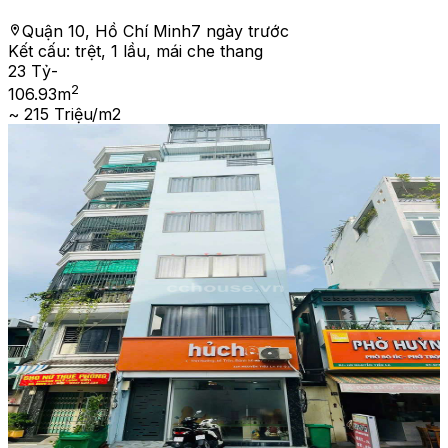
Quận 10, Hồ Chí Minh
7 ngày trước
Kết cấu:
trệt, 1 lầu, mái che thang
23 Tỷ
-
2
106.93
m
~ 215 Triệu/m2