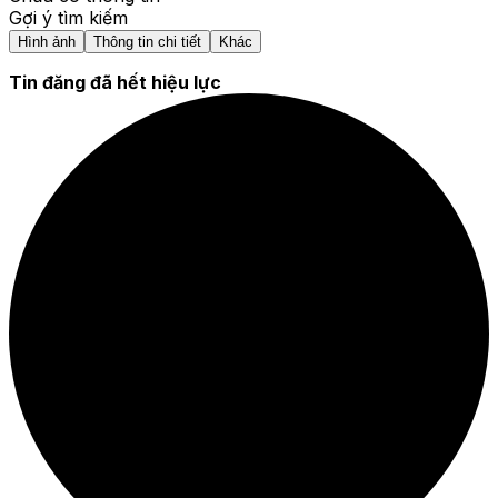
Gợi ý tìm kiếm
Hình ảnh
Thông tin chi tiết
Khác
Tin đăng đã hết hiệu lực