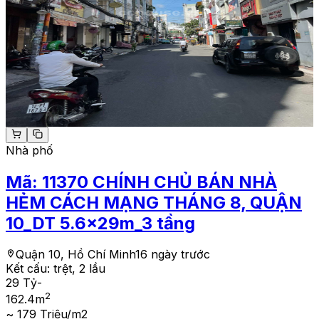
Nhà phố
Mã:
11370
CHÍNH CHỦ BÁN NHÀ
HẺM CÁCH MẠNG THÁNG 8, QUẬN
10_DT 5.6x29m_3 tầng
Quận 10, Hồ Chí Minh
16 ngày trước
Kết cấu:
trệt, 2 lầu
29 Tỷ
-
2
162.4
m
~ 179 Triệu/m2