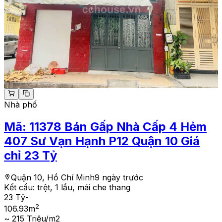
Nhà phố
Mã:
11378
Bán Gấp Nhà Cấp 4 Hẻm
407 Sư Vạn Hạnh P12 Quận 10 Giá
chỉ 23 Tỷ
Quận 10, Hồ Chí Minh
9 ngày trước
Kết cấu:
trệt, 1 lầu, mái che thang
23 Tỷ
-
2
106.93
m
~ 215 Triệu/m2