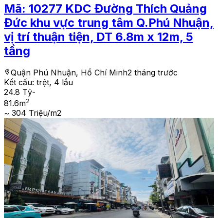
Mã:
10277
KDC Đường Thích Quảng
Đức khu vực trung tâm Q.Phú Nhuận,
vị trí thuận tiện, DT 6.8m x 12m, 5
tầng
Quận Phú Nhuận, Hồ Chí Minh
2 tháng trước
Kết cấu:
trệt, 4 lầu
24.8 Tỷ
-
2
81.6
m
~ 304 Triệu/m2