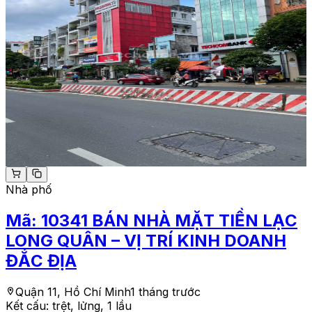
Nhà phố
Mã:
10341
BÁN NHÀ MẶT TIỀN LẠC
LONG QUÂN – VỊ TRÍ KINH DOANH
ĐẮC ĐỊA
Quận 11, Hồ Chí Minh
1 tháng trước
Kết cấu:
trệt, lửng, 1 lầu