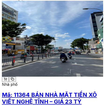
Nhà phố
Mã:
11364
BÁN NHÀ MẶT TIỀN XÔ
VIẾT NGHỆ TĨNH – GIÁ 23 TỶ