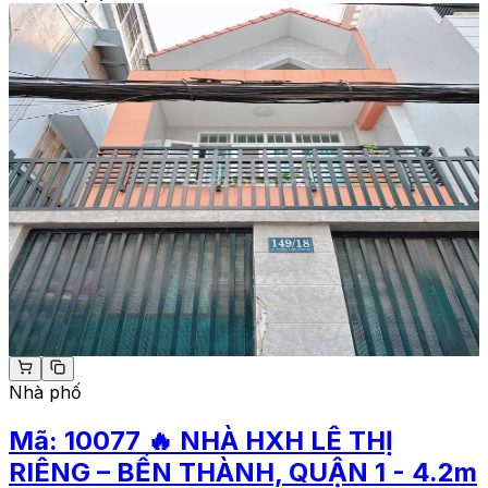
Nhà phố
Mã:
10077
🔥 NHÀ HXH LÊ THỊ
RIÊNG – BẾN THÀNH, QUẬN 1 - 4.2m