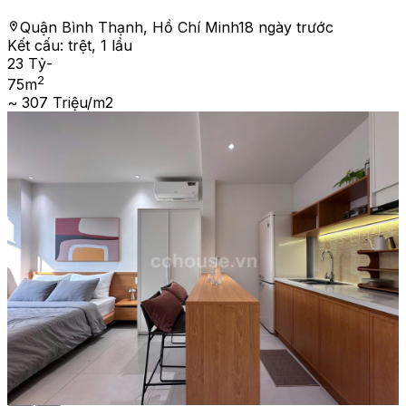
Quận Bình Thạnh, Hồ Chí Minh
18 ngày trước
Kết cấu:
trệt, 1 lầu
23 Tỷ
-
2
75
m
~ 307 Triệu/m2