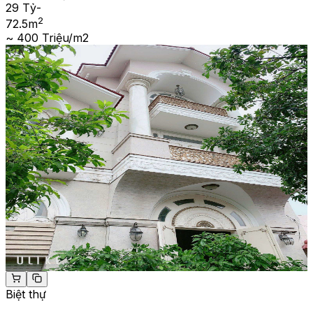
29 Tỷ
-
2
72.5
m
~ 400 Triệu/m2
Biệt thự