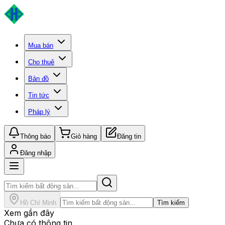
Mua bán
Cho thuê
Bản đồ
Tin tức
Pháp lý
Thông báo
Giỏ hàng
Đăng tin
Đăng nhập
Hồ Chí Minh
Tìm kiếm
Xem gần đây
Chưa có thông tin