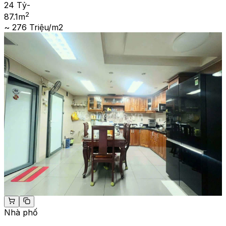
24 Tỷ
-
2
87.1
m
~ 276 Triệu/m2
Nhà phố