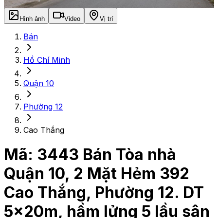
Hình ảnh
Video
Vị trí
Bán
Hồ Chí Minh
Quận 10
Phường 12
Cao Thắng
Mã:
3443
Bán Tòa nhà
Quận 10, 2 Mặt Hẻm 392
Cao Thắng, Phường 12. DT
5x20m, hầm lửng 5 lầu sân