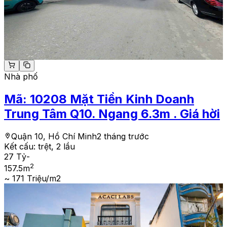
Nhà phố
Mã:
10208
Mặt Tiền Kinh Doanh
Trung Tâm Q10. Ngang 6.3m . Giá hời
Quận 10, Hồ Chí Minh
2 tháng trước
Kết cấu:
trệt, 2 lầu
27 Tỷ
-
2
157.5
m
~ 171 Triệu/m2