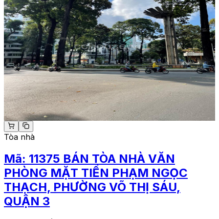
Tòa nhà
Mã:
11375
BÁN TÒA NHÀ VĂN
PHÒNG MẶT TIỀN PHẠM NGỌC
THẠCH, PHƯỜNG VÕ THỊ SÁU,
QUẬN 3