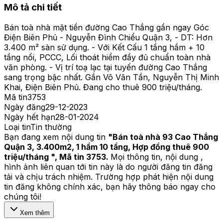
Mô tả chi tiết
Bán toà nhà mặt tiền đường Cao Thắng gần ngay Góc
Điện Biên Phủ - Nguyễn Đình Chiểu Quận 3, - DT: Hơn
3.400 m² sàn sử dụng. - Với Kết Cấu 1 tầng hầm + 10
tầng nổi, PCCC, Lối thoát hiểm đầy đủ chuẩn toàn nhà
văn phòng. - Vị trí toạ lạc tại tuyến đường Cao Thắng
sang trọng bậc nhất. Gần Võ Văn Tần, Nguyễn Thị Minh
Khai, Điện Biên Phủ. Đang cho thuê 900 triệu/tháng.
Mã tin
3753
Ngày đăng
29-12-2023
Ngày hết hạn
28-01-2024
Loại tin
Tin thường
Bạn đang xem nội dung tin
"
Bán toà nhà 93 Cao Thắng
Quận 3, 3.400m2, 1 hầm 10 tầng, Hợp đồng thuê 900
triệu/tháng
", Mã tin
3753
.
Mọi thông tin, nội dung ,
hình ảnh liên quan tới tin này là do người đăng tin đăng
tải và chịu trách nhiệm. Trường hợp phát hiện nội dung
tin đăng không chính xác, bạn hãy thông báo ngay cho
chúng tôi!
Xem thêm