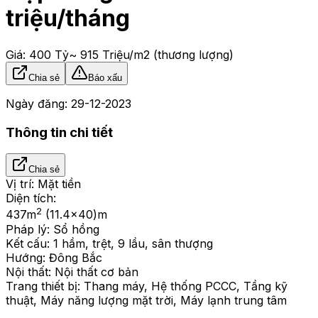
triệu/tháng
Giá:
400 Tỷ
~ 915 Triệu/m2
(thương lượng)
Chia sẻ
Báo xấu
Ngày đăng:
29-12-2023
Thông tin chi tiết
Chia sẻ
Vị trí:
Mặt tiền
Diện tích:
2
437
m
(11.4x40)m
Pháp lý:
Sổ hồng
Kết cấu:
1 hầm, trệt, 9 lầu, sân thượng
Hướng:
Đông Bắc
Nội thất:
Nội thất cơ bản
Trang thiết bị:
Thang máy, Hệ thống PCCC, Tầng kỹ
thuật, Máy năng lượng mặt trời, Máy lạnh trung tâm