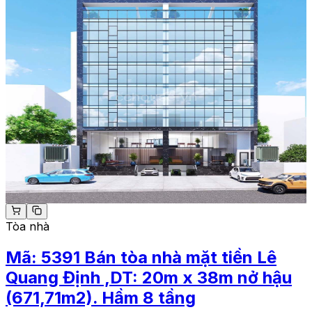
Tòa nhà
Mã:
5391
Bán tòa nhà mặt tiền Lê
Quang Định ,DT: 20m x 38m nở hậu
(671,71m2). Hầm 8 tầng