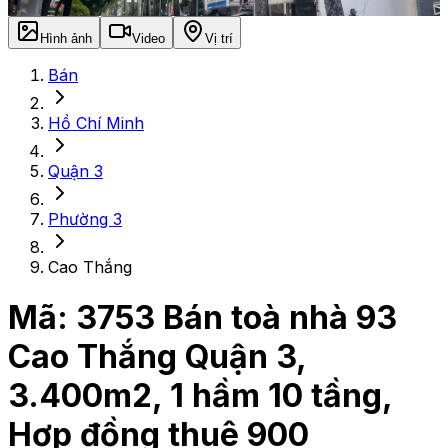
Hình ảnh
Video
Vị trí
Bán
Hồ Chí Minh
Quận 3
Phường 3
Cao Thắng
Mã:
3753
Bán toà nhà 93
Cao Thắng Quận 3,
3.400m2, 1 hầm 10 tầng,
Hợp đồng thuê 900