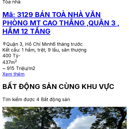
Tòa nhà
Mã:
3129
BÁN TOÀ NHÀ VĂN
PHÒNG MT CAO THẮNG ,QUẬN 3 ,
HẦM 12 TẦNG
Quận 3, Hồ Chí Minh
6 tháng trước
Kết cấu:
1 hầm, trệt, 9 lầu, sân thượng
400 Tỷ
-
2
437
m
~ 915 Triệu/m2
Xem thêm
BẤT ĐỘNG SẢN CÙNG KHU VỰC
Tìm kiếm được 4 Bất động sản