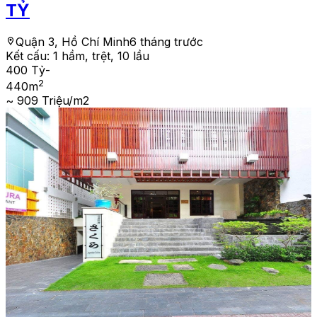
TỶ
Quận 3, Hồ Chí Minh
6 tháng trước
Kết cấu:
1 hầm, trệt, 10 lầu
400 Tỷ
-
2
440
m
~ 909 Triệu/m2