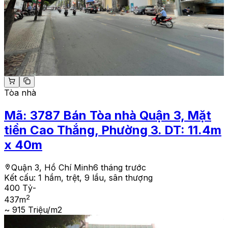
Tòa nhà
Mã:
3787
Bán Tòa nhà Quận 3, Mặt
tiền Cao Thắng, Phường 3. DT: 11.4m
x 40m
Quận 3, Hồ Chí Minh
6 tháng trước
Kết cấu:
1 hầm, trệt, 9 lầu, sân thượng
400 Tỷ
-
2
437
m
~ 915 Triệu/m2