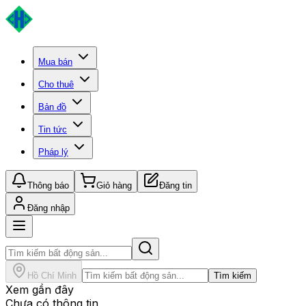
Mua bán
Cho thuê
Bản đồ
Tin tức
Pháp lý
Thông báo
Giỏ hàng
Đăng tin
Đăng nhập
Hồ Chí Minh
Tìm kiếm
Xem gần đây
Chưa có thông tin