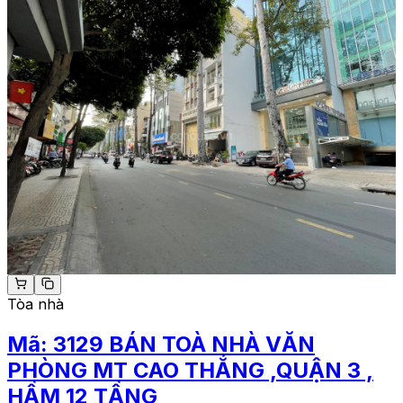
Tòa nhà
Mã:
3129
BÁN TOÀ NHÀ VĂN
PHÒNG MT CAO THẮNG ,QUẬN 3 ,
HẦM 12 TẦNG