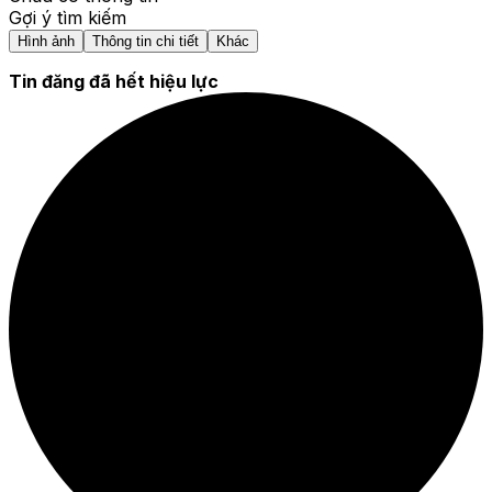
Gợi ý tìm kiếm
Hình ảnh
Thông tin chi tiết
Khác
Tin đăng đã hết hiệu lực