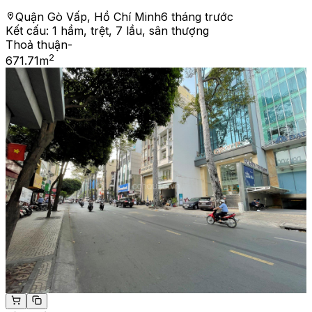
Quận Gò Vấp, Hồ Chí Minh
6 tháng trước
Kết cấu:
1 hầm, trệt, 7 lầu, sân thượng
Thoả thuận
-
2
671.71
m