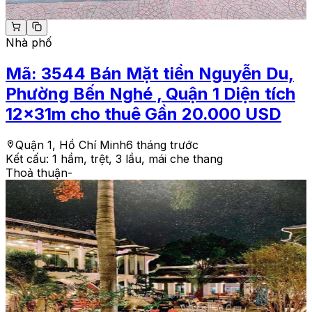
Nhà phố
Mã:
3544
Bán Mặt tiền Nguyễn Du,
Phường Bến Nghé , Quận 1 Diện tích
12x31m cho thuê Gần 20.000 USD
Quận 1, Hồ Chí Minh
6 tháng trước
Kết cấu:
1 hầm, trệt, 3 lầu, mái che thang
Thoả thuận
-