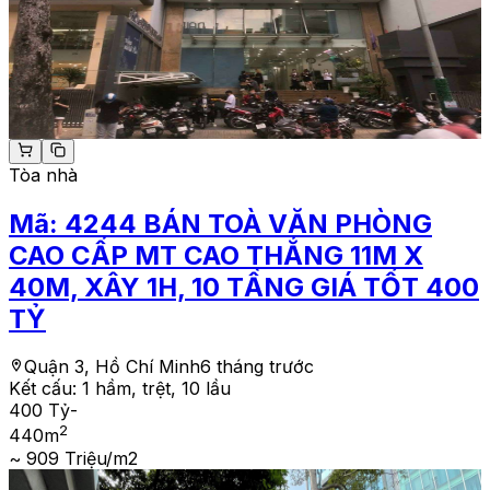
Tòa nhà
Mã:
4244
BÁN TOÀ VĂN PHÒNG
CAO CẤP MT CAO THẮNG 11M X
40M, XÂY 1H, 10 TẦNG GIÁ TỐT 400
TỶ
Quận 3, Hồ Chí Minh
6 tháng trước
Kết cấu:
1 hầm, trệt, 10 lầu
400 Tỷ
-
2
440
m
~ 909 Triệu/m2