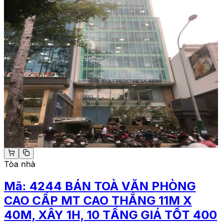
Tòa nhà
Mã:
4244
BÁN TOÀ VĂN PHÒNG
CAO CẤP MT CAO THẮNG 11M X
40M, XÂY 1H, 10 TẦNG GIÁ TỐT 400