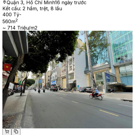
Quận 3, Hồ Chí Minh
16 ngày trước
Kết cấu:
2 hầm, trệt, 8 lầu
400 Tỷ
-
2
560
m
~ 714 Triệu/m2