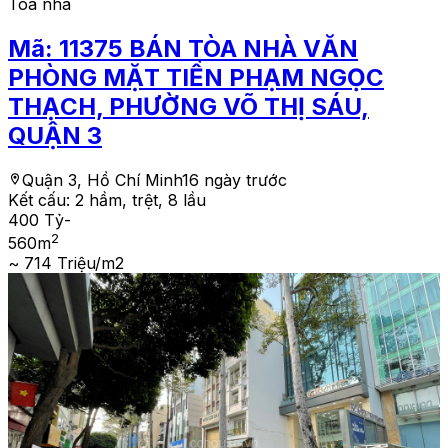
Tòa nhà
Mã:
11375
BÁN TÒA NHÀ VĂN
PHÒNG MẶT TIỀN PHẠM NGỌC
THẠCH, PHƯỜNG VÕ THỊ SÁU,
QUẬN 3
Quận 3, Hồ Chí Minh
16 ngày trước
Kết cấu:
2 hầm, trệt, 8 lầu
400 Tỷ
-
2
560
m
~ 714 Triệu/m2