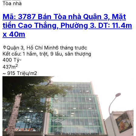
Tòa nhà
Mã:
3787
Bán Tòa nhà Quận 3, Mặt
tiền Cao Thắng, Phường 3. DT: 11.4m
x 40m
Quận 3, Hồ Chí Minh
6 tháng trước
Kết cấu:
1 hầm, trệt, 9 lầu, sân thượng
400 Tỷ
-
2
437
m
~ 915 Triệu/m2