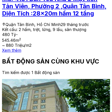
Tản Viên, Phường 2 ,Quận Tân Bình,
Diện Tích :28x20m hầm 12 tầng
Quận Tân Bình, Hồ Chí Minh
29 tháng trước
Kết cấu:
2 hầm, trệt, lửng, 9 lầu, sân thượng
480 Tỷ
-
2
545.46
m
~ 880 Triệu/m2
Xem thêm
BẤT ĐỘNG SẢN CÙNG KHU VỰC
Tìm kiếm được 1 Bất động sản