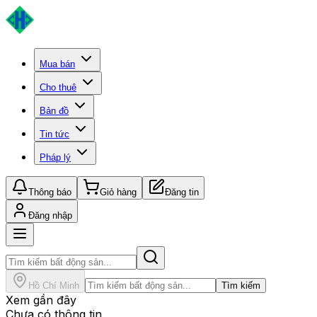
Mua bán
Cho thuê
Bản đồ
Tin tức
Pháp lý
Thông báo
Giỏ hàng
Đăng tin
Đăng nhập
Hồ Chí Minh
Tìm kiếm
Xem gần đây
Chưa có thông tin