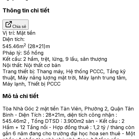
Thông tin chi tiết
Chia sẻ
Vị trí:
Mặt tiền
Diện tích:
2
545.46
m
(28x21)m
Pháp lý:
Sổ hồng
Kết cấu:
2 hầm, trệt, lửng, 9 lầu, sân thượng
Nội thất:
Nội thất cơ bản
Trang thiết bị:
Thang máy, Hệ thống PCCC, Tầng kỹ
thuật, Máy năng lượng mặt trời, Máy lạnh trung tâm,
Máy lạnh, Thiết bị PCCC
Mô tả chi tiết
Tòa Nhà Góc 2 mặt tiển Tản Viên, Phường 2, Quận Tân
Bình - Diện Tích : 28x21m, diện tích công nhận :
545.46m2 , Tổng DTSD : 3.900m2 sàn - Kết cấu : 2
Hầm + 12 Tầng nổi - Hợp đồng thuê : 1,2 tỷ / tháng còn
gần 6 năm đang cho trường đại học hoa sen thuê - Một