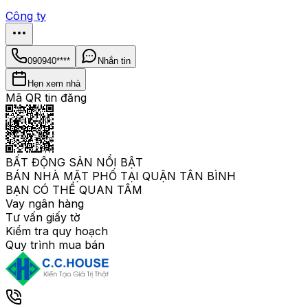
Công ty
090940****
Nhắn tin
Hẹn xem nhà
Mã QR tin đăng
BẤT ĐỘNG SẢN NỔI BẬT
BÁN NHÀ MẶT PHỐ TẠI QUẬN TÂN BÌNH
BẠN CÓ THỂ QUAN TÂM
Vay ngân hàng
Tư vấn giấy tờ
Kiểm tra quy hoạch
Quy trình mua bán