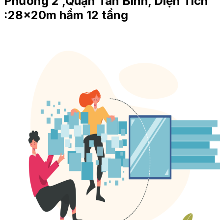
Phường 2 ,Quận Tân Bình, Diện Tích
:28x20m hầm 12 tầng