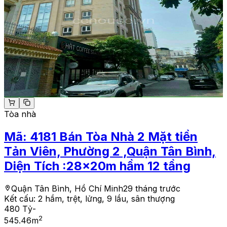
Tòa nhà
Mã:
4181
Bán Tòa Nhà 2 Mặt tiền
Tản Viên, Phường 2 ,Quận Tân Bình,
Diện Tích :28x20m hầm 12 tầng
Quận Tân Bình, Hồ Chí Minh
29 tháng trước
Kết cấu:
2 hầm, trệt, lửng, 9 lầu, sân thượng
480 Tỷ
-
2
545.46
m