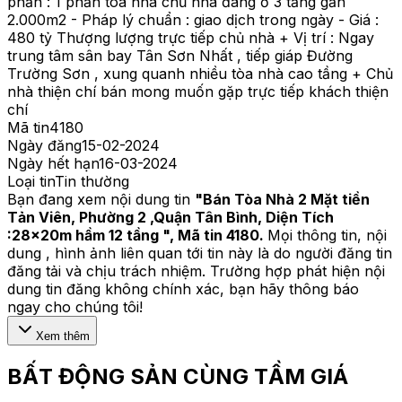
phần : 1 phần tòa nhà chủ nhà đang ở 3 tầng gần
2.000m2 - Pháp lý chuẩn : giao dịch trong ngày - Giá :
480 tỷ Thượng lượng trực tiếp chủ nhà + Vị trí : Ngay
trung tâm sân bay Tân Sơn Nhất , tiếp giáp Đường
Trường Sơn , xung quanh nhiều tòa nhà cao tầng + Chủ
nhà thiện chí bán mong muốn gặp trực tiếp khách thiện
chí
Mã tin
4180
Ngày đăng
15-02-2024
Ngày hết hạn
16-03-2024
Loại tin
Tin thường
Bạn đang xem nội dung tin
"
Bán Tòa Nhà 2 Mặt tiền
Tản Viên, Phường 2 ,Quận Tân Bình, Diện Tích
:28x20m hầm 12 tầng
", Mã tin
4180
.
Mọi thông tin, nội
dung , hình ảnh liên quan tới tin này là do người đăng tin
đăng tải và chịu trách nhiệm. Trường hợp phát hiện nội
dung tin đăng không chính xác, bạn hãy thông báo
ngay cho chúng tôi!
Xem thêm
BẤT ĐỘNG SẢN CÙNG TẦM GIÁ