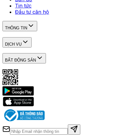
Tin tức
Đầu tư căn hộ
THÔNG TIN
DỊCH VỤ
BẤT ĐỘNG SẢN