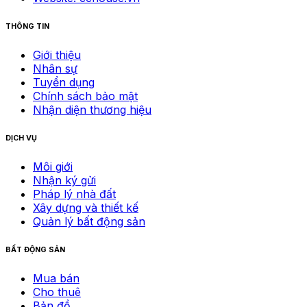
THÔNG TIN
Giới thiệu
Nhân sự
Tuyển dụng
Chính sách bảo mật
Nhận diện thương hiệu
DỊCH VỤ
Môi giới
Nhận ký gửi
Pháp lý nhà đất
Xây dựng và thiết kế
Quản lý bất động sản
BẤT ĐỘNG SẢN
Mua bán
Cho thuê
Bản đồ