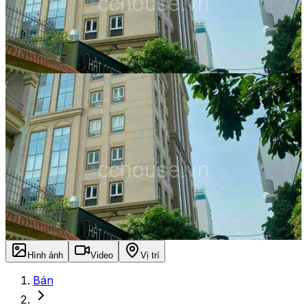
Hình ảnh
Video
Vị trí
Bán