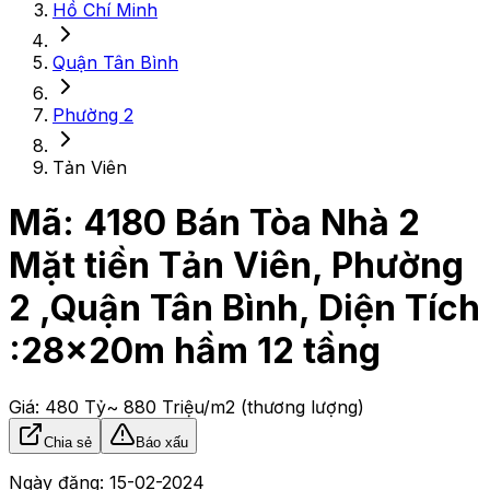
Hồ Chí Minh
Quận Tân Bình
Phường 2
Tản Viên
Mã:
4180
Bán Tòa Nhà 2
Mặt tiền Tản Viên, Phường
2 ,Quận Tân Bình, Diện Tích
:28x20m hầm 12 tầng
Giá:
480 Tỷ
~ 880 Triệu/m2
(thương lượng)
Chia sẻ
Báo xấu
Ngày đăng:
15-02-2024