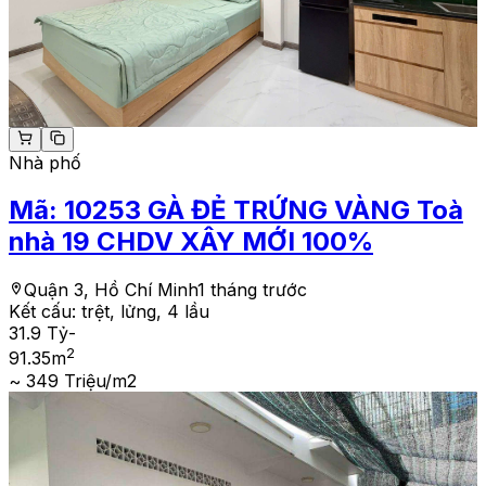
Nhà phố
Mã:
10253
GÀ ĐẺ TRỨNG VÀNG Toà
nhà 19 CHDV XÂY MỚI 100%
Quận 3, Hồ Chí Minh
1 tháng trước
Kết cấu:
trệt, lửng, 4 lầu
31.9 Tỷ
-
2
91.35
m
~ 349 Triệu/m2