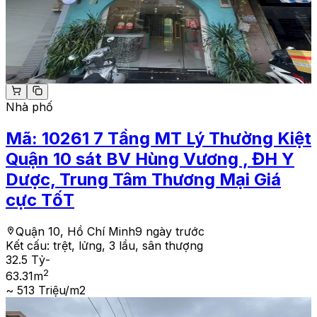
Nhà phố
Mã:
10261
7 Tầng MT Lý Thường Kiệt
Quận 10 sát BV Hùng Vương , ĐH Y
Dược, Trung Tâm Thương Mại Giá
cực TốT
Quận 10, Hồ Chí Minh
9 ngày trước
Kết cấu:
trệt, lửng, 3 lầu, sân thượng
32.5 Tỷ
-
2
63.31
m
~ 513 Triệu/m2