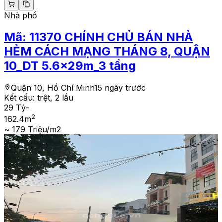
Nhà phố
Mã:
11370
CHÍNH CHỦ BÁN NHÀ
HẺM CÁCH MẠNG THÁNG 8, QUẬN
10_DT 5.6x29m_3 tầng
Quận 10, Hồ Chí Minh
15 ngày trước
Kết cấu:
trệt, 2 lầu
29 Tỷ
-
2
162.4
m
~ 179 Triệu/m2