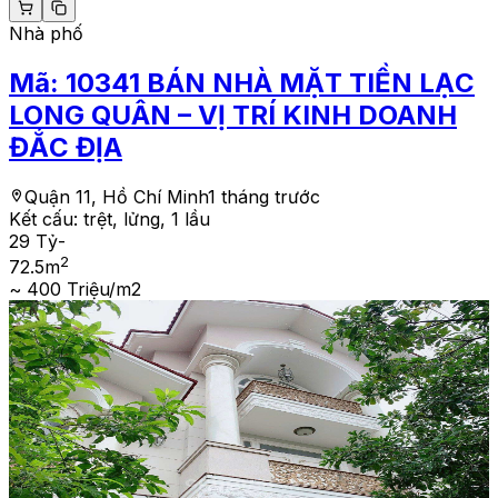
Nhà phố
Mã:
10341
BÁN NHÀ MẶT TIỀN LẠC
LONG QUÂN – VỊ TRÍ KINH DOANH
ĐẮC ĐỊA
Quận 11, Hồ Chí Minh
1 tháng trước
Kết cấu:
trệt, lửng, 1 lầu
29 Tỷ
-
2
72.5
m
~ 400 Triệu/m2