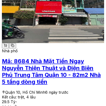
Nhà phố
Mã:
8684
Nhà Mặt Tiền Ngay
Nguyễn Thiện Thuật và Điện Biên
Phủ Trung Tâm Quận 10 - 82m2 Nhà
5 tầng dòng tiền
Quận 10, Hồ Chí Minh
6 ngày trước
Kết cấu:
trệt, 4 lầu
29.5 Tỷ
-