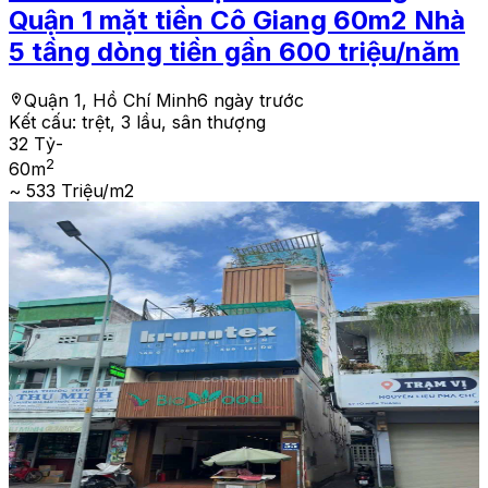
Quận 1 mặt tiền Cô Giang 60m2 Nhà
5 tầng dòng tiền gần 600 triệu/năm
Quận 1, Hồ Chí Minh
6 ngày trước
Kết cấu:
trệt, 3 lầu, sân thượng
32 Tỷ
-
2
60
m
~ 533 Triệu/m2