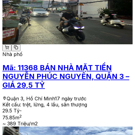
Nhà phố
Mã:
11368
BÁN NHÀ MẶT TIỀN
NGUYỄN PHÚC NGUYÊN, QUẬN 3 –
GIÁ 29,5 TỶ
Quận 3, Hồ Chí Minh
17 ngày trước
Kết cấu:
trệt, lửng, 4 lầu, sân thượng
29.5 Tỷ
-
2
75.85
m
~ 389 Triệu/m2