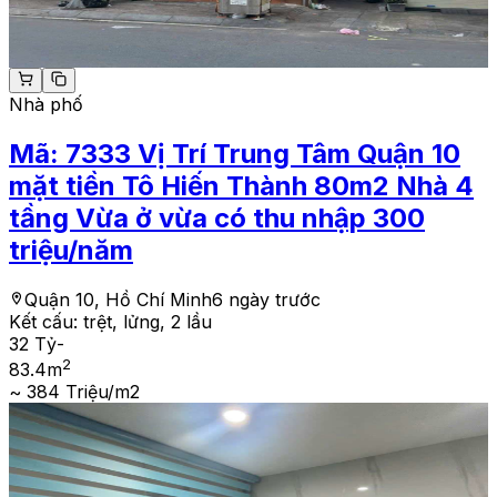
Nhà phố
Mã:
7333
Vị Trí Trung Tâm Quận 10
mặt tiền Tô Hiến Thành 80m2 Nhà 4
tầng Vừa ở vừa có thu nhập 300
triệu/năm
Quận 10, Hồ Chí Minh
6 ngày trước
Kết cấu:
trệt, lửng, 2 lầu
32 Tỷ
-
2
83.4
m
~ 384 Triệu/m2