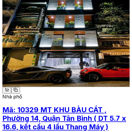
Nhà phố
Mã:
10329
MT KHU BÀU CÁT ,
Phường 14, Quận Tân Bình ( DT 5.7 x
16.6, kết cầu 4 lầu Thang Máy )