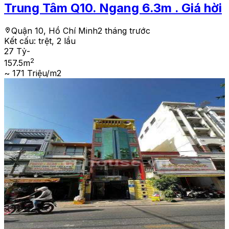
Trung Tâm Q10. Ngang 6.3m . Giá hời
Quận 10, Hồ Chí Minh
2 tháng trước
Kết cấu:
trệt, 2 lầu
27 Tỷ
-
2
157.5
m
~ 171 Triệu/m2