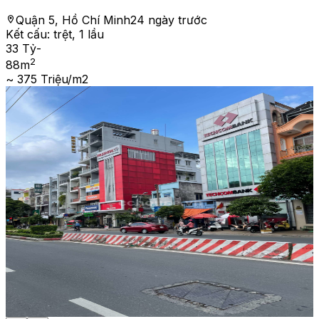
Quận 5, Hồ Chí Minh
24 ngày trước
Kết cấu:
trệt, 1 lầu
33 Tỷ
-
2
88
m
~ 375 Triệu/m2