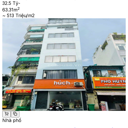
32.5 Tỷ
-
2
63.31
m
~ 513 Triệu/m2
Nhà phố