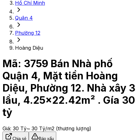
Hồ Chí Minh
Quận 4
Phường 12
Hoàng Diệu
Mã:
3759
Bán Nhà phố
Quận 4, Mặt tiền Hoàng
Diệu, Phường 12. Nhà xây 3
lầu, 4.25x22.42m² . Gía 30
tỷ
Giá:
30 Tỷ
~ 30 Tỷ/m2
(thương lượng)
Chia sẻ
Báo xấu