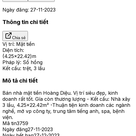
Ngày đăng:
27-11-2023
Thông tin chi tiết
Chia sẻ
Vị trí:
Mặt tiền
Diện tích:
(4.25x22.42)m
Pháp lý:
Sổ hồng
Kết cấu:
trệt, 3 lầu
Mô tả chi tiết
Bán nhà mặt tiền Hoàng Diệu. Vị trí siêu đẹp, kinh
doanh rất tốt. Gía còn thương lượng - Kết cấu: Nhà xây
3 lầu, 4.25x22.42m² -Thuận tiện kinh doanh các ngành
nghề, mở vp công ty, trung tâm tiếng anh, spa, bệnh
viện.
Mã tin
3759
Ngày đăng
27-11-2023
Ngày hết hạn
27-12-2023