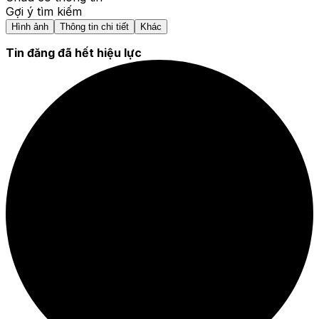
Gợi ý tìm kiếm
Hình ảnh
Thông tin chi tiết
Khác
Tin đăng đã hết hiệu lực