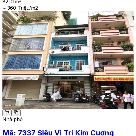
2
82.01
m
~ 360 Triệu/m2
Nhà phố
Mã:
7337
Siêu Vị Trí Kim Cuơng