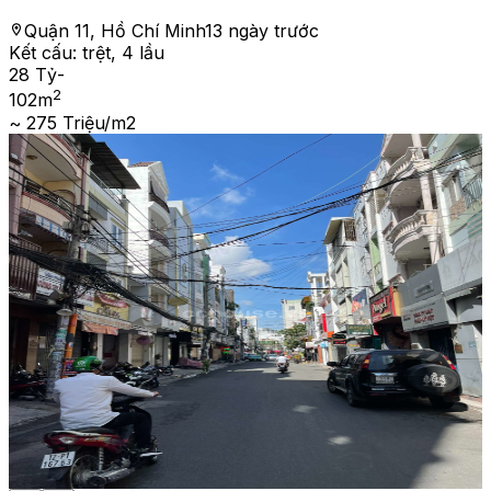
Quận 11, Hồ Chí Minh
13 ngày trước
Kết cấu:
trệt, 4 lầu
28 Tỷ
-
2
102
m
~ 275 Triệu/m2