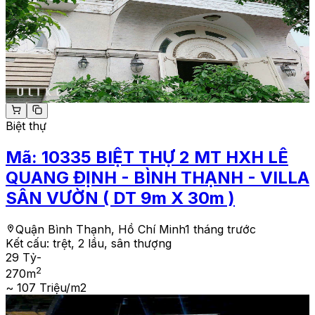
Biệt thự
Mã:
10335
BIỆT THỰ 2 MT HXH LÊ
QUANG ĐỊNH - BÌNH THẠNH - VILLA
SÂN VƯỜN ( DT 9m X 30m )
Quận Bình Thạnh, Hồ Chí Minh
1 tháng trước
Kết cấu:
trệt, 2 lầu, sân thượng
29 Tỷ
-
2
270
m
~ 107 Triệu/m2