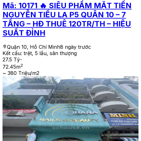
Mã:
10171
🔥 SIÊU PHẨM MẶT TIỀN
NGUYỄN TIỂU LA P5 QUẬN 10 – 7
TẦNG – HĐ THUÊ 120TR/TH – HIỆU
SUẤT ĐỈNH
Quận 10, Hồ Chí Minh
8 ngày trước
Kết cấu:
trệt, 5 lầu, sân thượng
27.5 Tỷ
-
2
72.45
m
~ 380 Triệu/m2