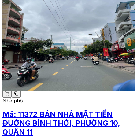
Nhà phố
Mã:
11372
BÁN NHÀ MẶT TIỀN
ĐƯỜNG BÌNH THỚI, PHƯỜNG 10,
QUẬN 11