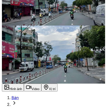
Hình ảnh
Video
Vị trí
Bán