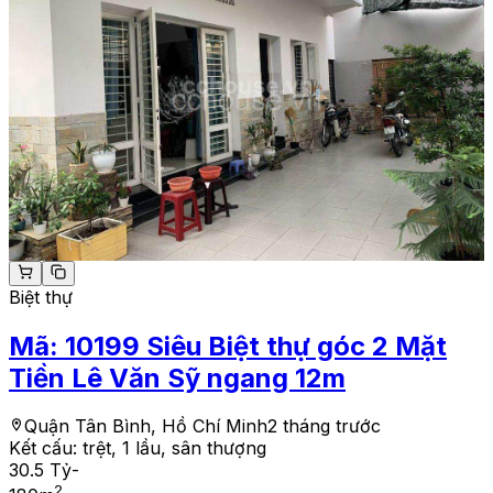
Biệt thự
Mã:
10199
Siêu Biệt thự góc 2 Mặt
Tiền Lê Văn Sỹ ngang 12m
Quận Tân Bình, Hồ Chí Minh
2 tháng trước
Kết cấu:
trệt, 1 lầu, sân thượng
30.5 Tỷ
-
2