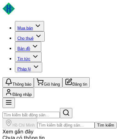
Mua bán
Cho thuê
Bản đồ
Tin tức
Pháp lý
Thông báo
Giỏ hàng
Đăng tin
Đăng nhập
Hồ Chí Minh
Tìm kiếm
Xem gần đây
Chưa có thông tin