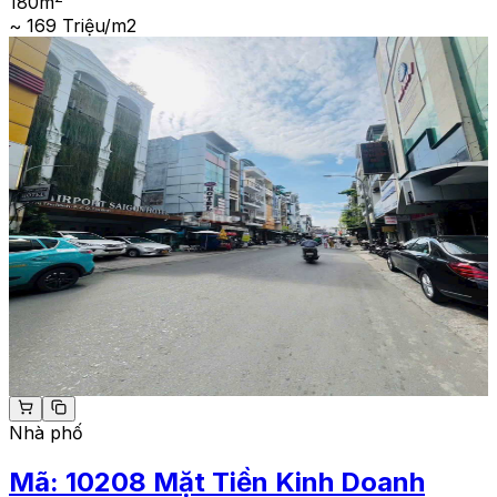
180
m
~ 169 Triệu/m2
Nhà phố
Mã:
10208
Mặt Tiền Kinh Doanh