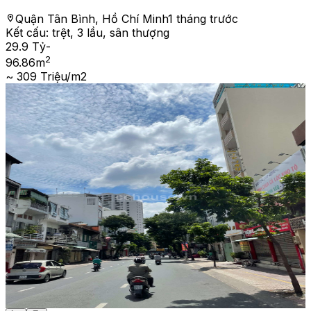
Quận Tân Bình, Hồ Chí Minh
1 tháng trước
Kết cấu:
trệt, 3 lầu, sân thượng
29.9 Tỷ
-
2
96.86
m
~ 309 Triệu/m2