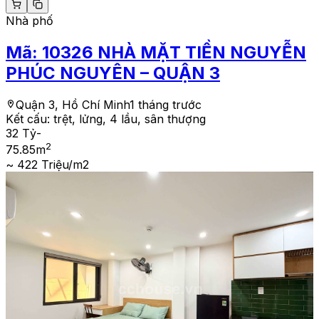
Nhà phố
Mã:
10326
NHÀ MẶT TIỀN NGUYỄN
PHÚC NGUYÊN – QUẬN 3
Quận 3, Hồ Chí Minh
1 tháng trước
Kết cấu:
trệt, lửng, 4 lầu, sân thượng
32 Tỷ
-
2
75.85
m
~ 422 Triệu/m2