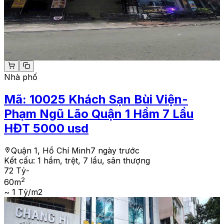
Nhà phố
Mã:
10025
Khách Sạn Bùi Viện-
Phạm Ngũ Lão Quận 1 Hầm 7 Lầu
HĐT 5000 usd
Quận 1, Hồ Chí Minh
7 ngày trước
Kết cấu:
1 hầm, trệt, 7 lầu, sân thượng
72 Tỷ
-
2
60
m
~ 1 Tỷ/m2