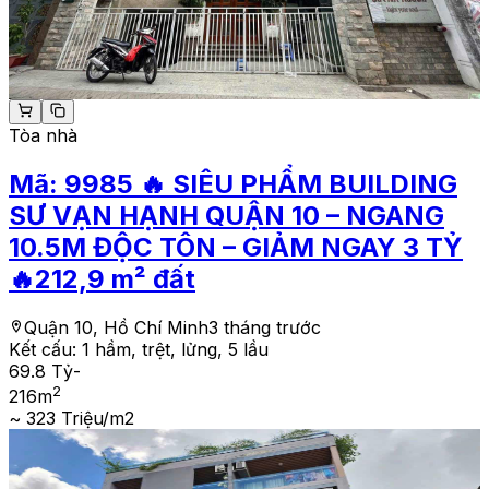
Tòa nhà
Mã:
9985
🔥 SIÊU PHẨM BUILDING
SƯ VẠN HẠNH QUẬN 10 – NGANG
10.5M ĐỘC TÔN – GIẢM NGAY 3 TỶ
🔥212,9 m² đất
Quận 10, Hồ Chí Minh
3 tháng trước
Kết cấu:
1 hầm, trệt, lửng, 5 lầu
69.8 Tỷ
-
2
216
m
~ 323 Triệu/m2