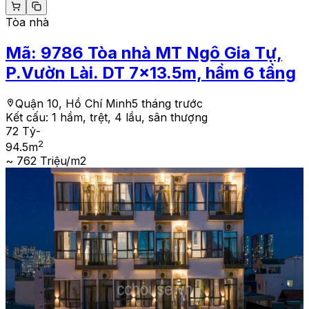
Tòa nhà
Mã:
9786
Tòa nhà MT Ngô Gia Tự,
P.Vườn Lài. DT 7x13.5m, hầm 6 tầng
Quận 10, Hồ Chí Minh
5 tháng trước
Kết cấu:
1 hầm, trệt, 4 lầu, sân thượng
72 Tỷ
-
2
94.5
m
~ 762 Triệu/m2