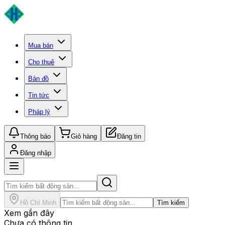
Mua bán
Cho thuê
Bản đồ
Tin tức
Pháp lý
Thông báo
Giỏ hàng
Đăng tin
Đăng nhập
Hồ Chí Minh
Tìm kiếm
Xem gần đây
Chưa có thông tin