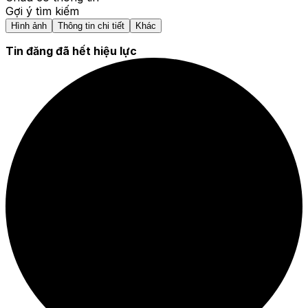
Gợi ý tìm kiếm
Hình ảnh
Thông tin chi tiết
Khác
Tin đăng đã hết hiệu lực