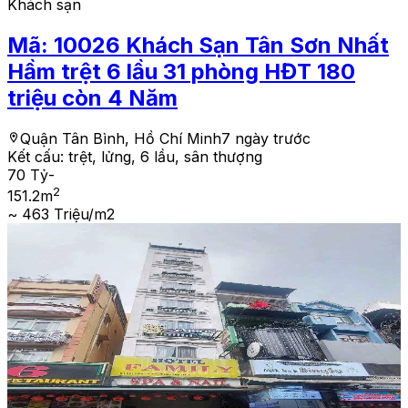
Khách sạn
Mã:
10026
Khách Sạn Tân Sơn Nhất
Hầm trệt 6 lầu 31 phòng HĐT 180
triệu còn 4 Năm
Quận Tân Bình, Hồ Chí Minh
7 ngày trước
Kết cấu:
trệt, lửng, 6 lầu, sân thượng
70 Tỷ
-
2
151.2
m
~ 463 Triệu/m2