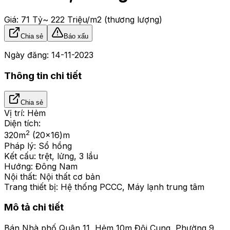
Giá:
71 Tỷ
~ 222 Triệu/m2
(thương lượng)
Chia sẻ
Báo xấu
Ngày đăng:
14-11-2023
Thông tin chi tiết
Chia sẻ
Vị trí:
Hẻm
Diện tích:
2
320
m
(20x16)m
Pháp lý:
Sổ hồng
Kết cấu:
trệt, lửng, 3 lầu
Hướng:
Đông Nam
Nội thất:
Nội thất cơ bản
Trang thiết bị:
Hệ thống PCCC, Máy lạnh trung tâm
Mô tả chi tiết
Bán Nhà phố Quận 11, Hẻm 10m Đội Cung, Phường 9.