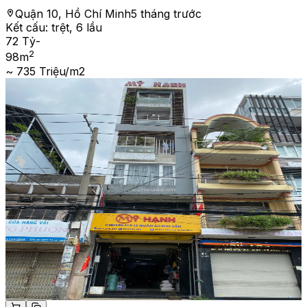
Quận 10, Hồ Chí Minh
5 tháng trước
Kết cấu:
trệt, 6 lầu
72 Tỷ
-
2
98
m
~ 735 Triệu/m2