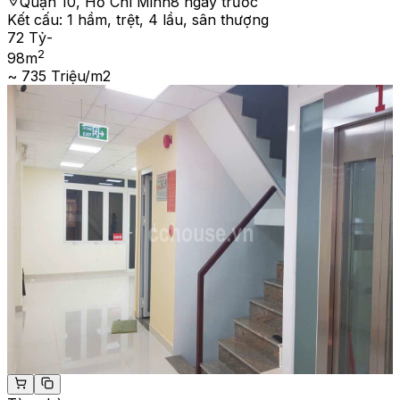
Quận 10, Hồ Chí Minh
8 ngày trước
Kết cấu:
1 hầm, trệt, 4 lầu, sân thượng
72 Tỷ
-
2
98
m
~ 735 Triệu/m2