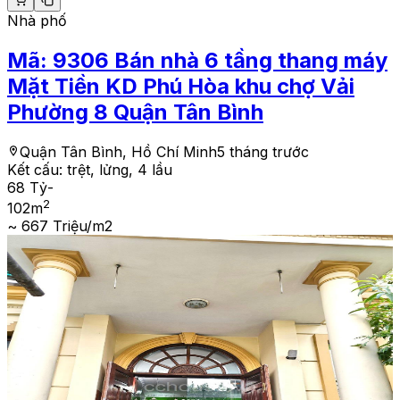
Nhà phố
Mã:
9306
Bán nhà 6 tầng thang máy
Mặt Tiền KD Phú Hòa khu chợ Vải
Phường 8 Quận Tân Bình
Quận Tân Bình, Hồ Chí Minh
5 tháng trước
Kết cấu:
trệt, lửng, 4 lầu
68 Tỷ
-
2
102
m
~ 667 Triệu/m2