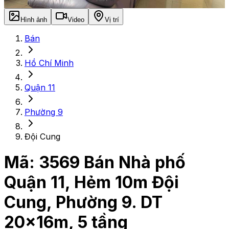
Hình ảnh
Video
Vị trí
Bán
Hồ Chí Minh
Quận 11
Phường 9
Đội Cung
Mã:
3569
Bán Nhà phố
Quận 11, Hẻm 10m Đội
Cung, Phường 9. DT
20x16m, 5 tầng