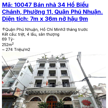
Mã:
10047
Bán nhà 34 Hồ Biểu
Chánh, Phường 11, Quận Phú Nhuận.
Diện tích: 7m x 36m nở hậu 9m
Quận Phú Nhuận, Hồ Chí Minh
3 tháng trước
Kết cấu:
trệt, 4 lầu, sân thượng
69 Tỷ
-
2
252
m
~ 274 Triệu/m2