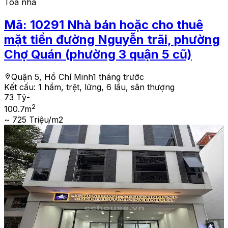
Tòa nhà
Mã:
10291
Nhà bán hoặc cho thuê
mặt tiền đường Nguyễn trãi, phường
Chợ Quán (phường 3 quận 5 cũ)
Quận 5, Hồ Chí Minh
1 tháng trước
Kết cấu:
1 hầm, trệt, lửng, 6 lầu, sân thượng
73 Tỷ
-
2
100.7
m
~ 725 Triệu/m2