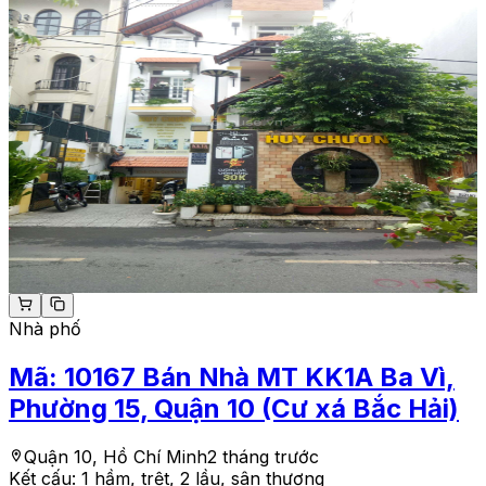
Nhà phố
Mã:
10167
Bán Nhà MT KK1A Ba Vì,
Phường 15, Quận 10 (Cư xá Bắc Hải)
Quận 10, Hồ Chí Minh
2 tháng trước
Kết cấu:
1 hầm, trệt, 2 lầu, sân thượng