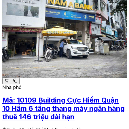
Nhà phố
Mã:
10109
Building Cực Hiếm Quận
10 Hầm 6 tầng thang máy ngân hàng
thuê 146 triệu dài hạn