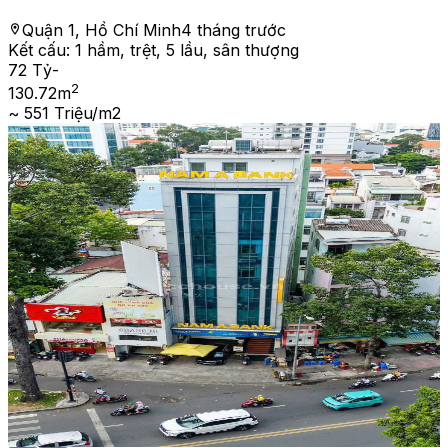
Quận 1, Hồ Chí Minh
4 tháng trước
Kết cấu:
1 hầm, trệt, 5 lầu, sân thượng
72 Tỷ
-
2
130.72
m
~ 551 Triệu/m2