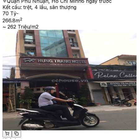
Quận Phú Nhuận, Hồ Chí Minh
6 ngày trước
Kết cấu:
trệt, 4 lầu, sân thượng
70 Tỷ
-
2
266.8
m
~ 262 Triệu/m2