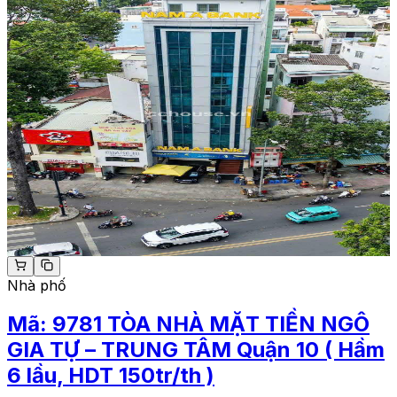
Nhà phố
Mã:
9781
TÒA NHÀ MẶT TIỀN NGÔ
GIA TỰ – TRUNG TÂM Quận 10 ( Hầm
6 lầu, HDT 150tr/th )