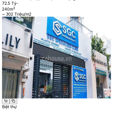
72.5 Tỷ
-
2
240
m
~ 302 Triệu/m2
Biệt thự