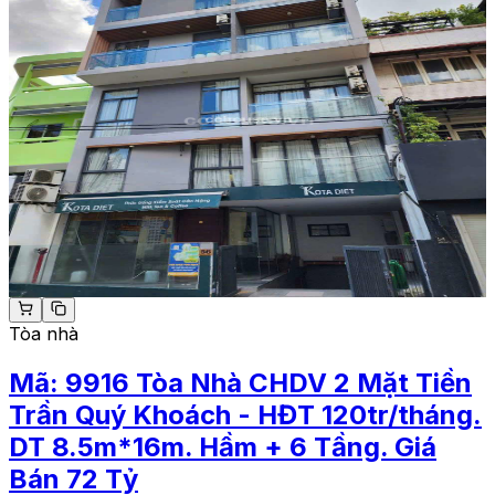
Tòa nhà
Mã:
9916
Tòa Nhà CHDV 2 Mặt Tiền
Trần Quý Khoách - HĐT 120tr/tháng.
DT 8.5m*16m. Hầm + 6 Tầng. Giá
Bán 72 Tỷ