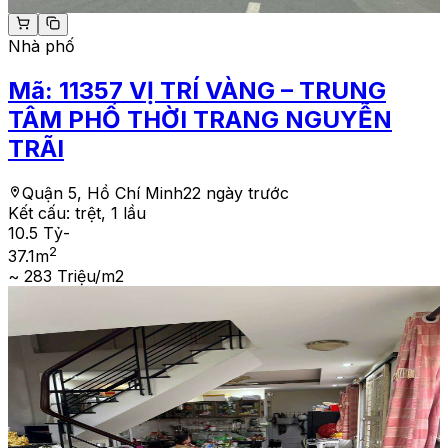
Nhà phố
Mã:
11357
VỊ TRÍ VÀNG – TRUNG
TÂM PHỐ THỜI TRANG NGUYỄN
TRÃI
Quận 5, Hồ Chí Minh
22 ngày trước
Kết cấu:
trệt, 1 lầu
10.5 Tỷ
-
2
37.1
m
~ 283 Triệu/m2