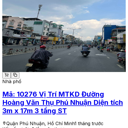
Nhà phố
Mã:
10276
Vị Trí MTKD Đường
Hoàng Văn Thụ Phú Nhuận Diện tích
3m x 17m 3 tầng ST
Quận Phú Nhuận, Hồ Chí Minh
1 tháng trước