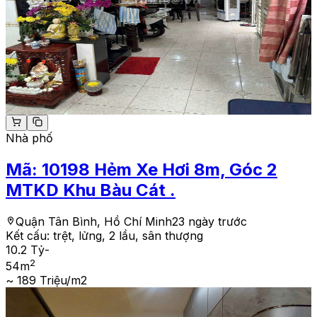
Nhà phố
Mã:
10198
Hẻm Xe Hơi 8m, Góc 2
MTKD Khu Bàu Cát .
Quận Tân Bình, Hồ Chí Minh
23 ngày trước
Kết cấu:
trệt, lửng, 2 lầu, sân thượng
10.2 Tỷ
-
2
54
m
~ 189 Triệu/m2