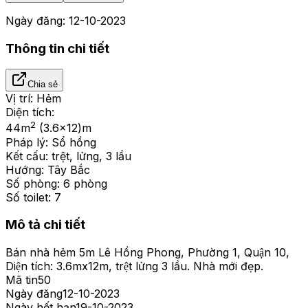
Ngày đăng:
12-10-2023
Thông tin chi tiết
Chia sẻ
Vị trí:
Hẻm
Diện tích:
2
44
m
(3.6x12)m
Pháp lý:
Sổ hồng
Kết cấu:
trệt, lửng, 3 lầu
Hướng:
Tây Bắc
Số phòng:
6 phòng
Số toilet:
7
Mô tả chi tiết
Bán nhà hẻm 5m Lê Hồng Phong, Phường 1, Quận 10,
Diện tích: 3.6mx12m, trệt lửng 3 lầu. Nhà mới đẹp.
Mã tin
50
Ngày đăng
12-10-2023
Ngày hết hạn
19-10-2023