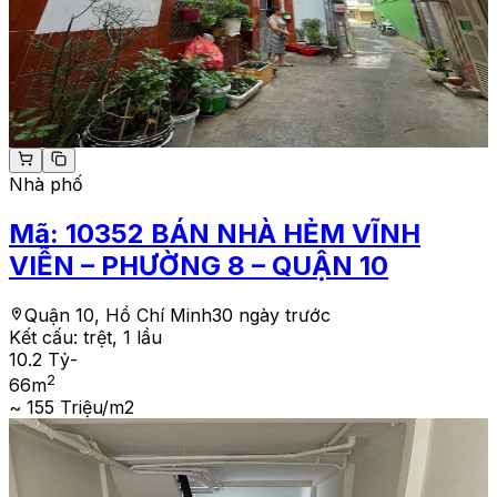
Nhà phố
Mã:
10352
BÁN NHÀ HẺM VĨNH
VIỄN – PHƯỜNG 8 – QUẬN 10
Quận 10, Hồ Chí Minh
30 ngày trước
Kết cấu:
trệt, 1 lầu
10.2 Tỷ
-
2
66
m
~ 155 Triệu/m2