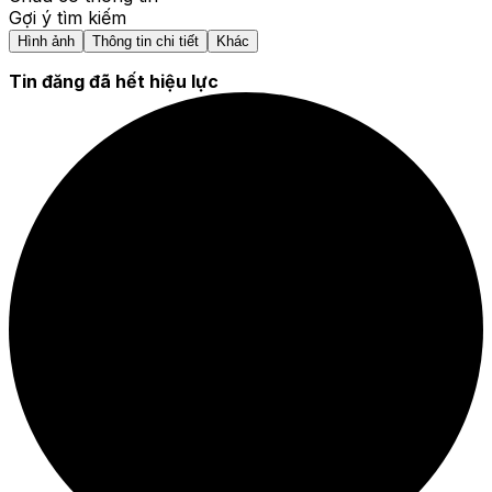
Gợi ý tìm kiếm
Hình ảnh
Thông tin chi tiết
Khác
Tin đăng đã hết hiệu lực