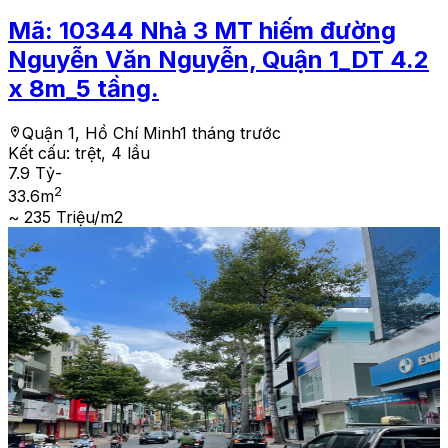
Mã:
10344
Nhà 3 MT hiếm đường
Nguyễn Văn Nguyễn, Quận 1_DT 4.2
x 8m_5 tầng.
Quận 1, Hồ Chí Minh
1 tháng trước
Kết cấu:
trệt, 4 lầu
7.9 Tỷ
-
2
33.6
m
~ 235 Triệu/m2