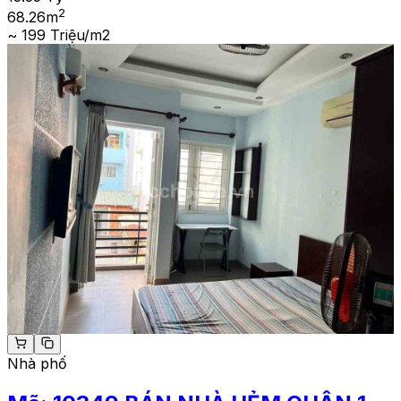
2
68.26
m
~ 199 Triệu/m2
Nhà phố