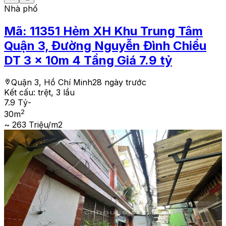
Nhà phố
Mã:
11351
Hẻm XH Khu Trung Tâm
Quận 3, Đường Nguyễn Đình Chiểu
DT 3 x 10m 4 Tầng Giá 7.9 tỷ
Quận 3, Hồ Chí Minh
28 ngày trước
Kết cấu:
trệt, 3 lầu
7.9 Tỷ
-
2
30
m
~ 263 Triệu/m2