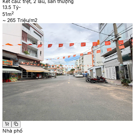
Kết cấu:
trệt, 2 lầu, sân thượng
13.5 Tỷ
-
2
51
m
~ 265 Triệu/m2
Nhà phố