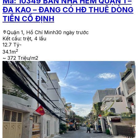
Mã:
10349
BÁN NHÀ HẺM QUẬN 1 –
ĐA KAO – ĐANG CÓ HĐ THUÊ DÒNG
TIỀN CỐ ĐỊNH
Quận 1, Hồ Chí Minh
30 ngày trước
Kết cấu:
trệt, 4 lầu
12.7 Tỷ
-
2
34.1
m
~ 372 Triệu/m2