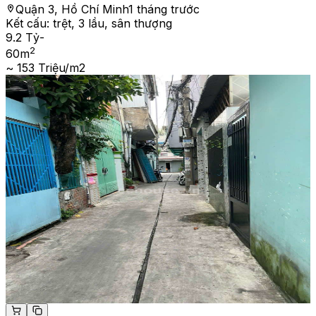
Quận 3, Hồ Chí Minh
1 tháng trước
Kết cấu:
trệt, 3 lầu, sân thượng
9.2 Tỷ
-
2
60
m
~ 153 Triệu/m2