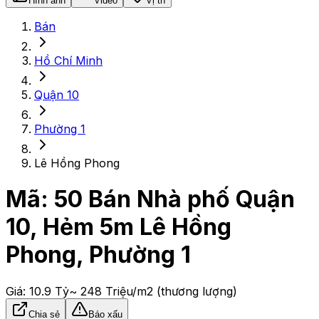
Hình ảnh
Video
Vị trí
Bán
Hồ Chí Minh
Quận 10
Phường 1
Lê Hồng Phong
Mã:
50
Bán Nhà phố Quận
10, Hẻm 5m Lê Hồng
Phong, Phường 1
Giá:
10.9 Tỷ
~ 248 Triệu/m2
(thương lượng)
Chia sẻ
Báo xấu