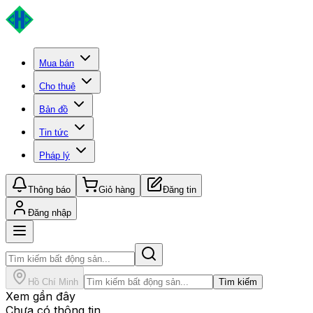
Mua bán
Cho thuê
Bản đồ
Tin tức
Pháp lý
Thông báo
Giỏ hàng
Đăng tin
Đăng nhập
Hồ Chí Minh
Tìm kiếm
Xem gần đây
Chưa có thông tin