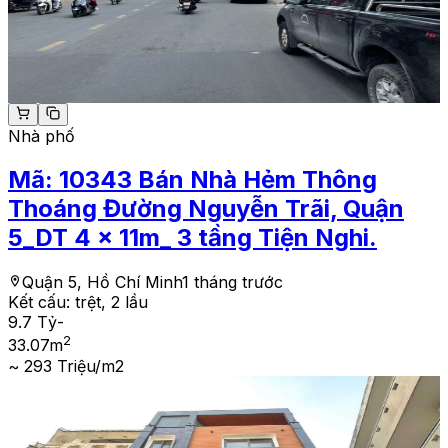
Nhà phố
Mã:
10343
Bán Nhà Hẻm Thông
Thoáng Đường Nguyễn Trãi, Quận
5_DT 4 x 11m_ 3 tầng Tiện Nghi.
Quận 5, Hồ Chí Minh
1 tháng trước
Kết cấu:
trệt, 2 lầu
9.7 Tỷ
-
2
33.07
m
~ 293 Triệu/m2