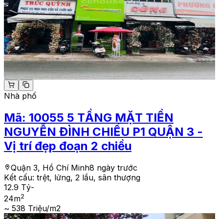
Nhà phố
Mã:
10055
5 TẦNG MẶT TIỀN
NGUYỄN ĐÌNH CHIỂU P1 QUẬN 3 -
Vị trí đẹp đoạn 2 chiều
Quận 3, Hồ Chí Minh
8 ngày trước
Kết cấu:
trệt, lửng, 2 lầu, sân thượng
12.9 Tỷ
-
2
24
m
~ 538 Triệu/m2