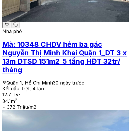
Nhà phố
Mã:
10348
CHDV hẻm ba gác
Nguyễn Thị Minh Khai Quận 1_DT 3 x
13m DTSD 151m2_5 tầng HĐT 32tr/
tháng
Quận 1, Hồ Chí Minh
30 ngày trước
Kết cấu:
trệt, 4 lầu
12.7 Tỷ
-
2
34.1
m
~ 372 Triệu/m2