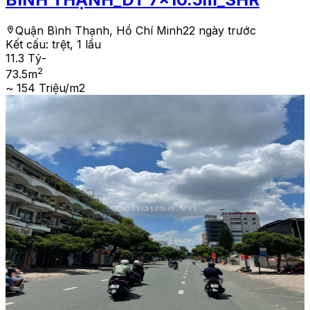
Quận Bình Thạnh, Hồ Chí Minh
22 ngày trước
Kết cấu:
trệt, 1 lầu
11.3 Tỷ
-
2
73.5
m
~ 154 Triệu/m2