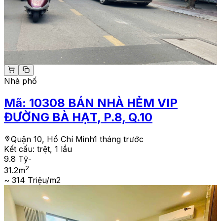
Nhà phố
Mã:
10308
BÁN NHÀ HẺM VIP
ĐƯỜNG BÀ HẠT, P.8, Q.10
Quận 10, Hồ Chí Minh
1 tháng trước
Kết cấu:
trệt, 1 lầu
9.8 Tỷ
-
2
31.2
m
~ 314 Triệu/m2