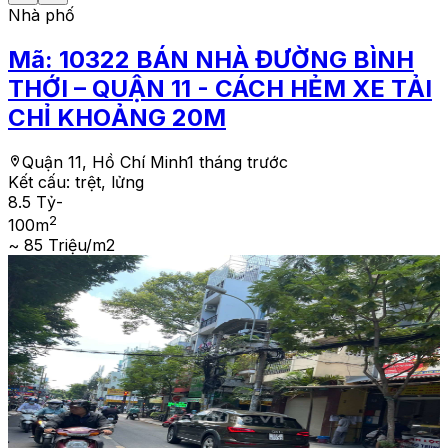
Nhà phố
Mã:
10322
BÁN NHÀ ĐƯỜNG BÌNH
THỚI – QUẬN 11 - CÁCH HẺM XE TẢI
CHỈ KHOẢNG 20M
Quận 11, Hồ Chí Minh
1 tháng trước
Kết cấu:
trệt, lửng
8.5 Tỷ
-
2
100
m
~ 85 Triệu/m2