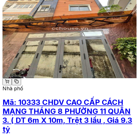
Nhà phố
Mã:
10333
CHDV CAO CẤP CÁCH
MẠNG THÁNG 8 PHƯỜNG 11 QUẬN
3. ( DT 6m X 10m, Trệt 3 lầu , Giá 9.3
tỷ