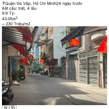
Quận Gò Vấp, Hồ Chí Minh
24 ngày trước
Kết cấu:
trệt, 4 lầu
9.9 Tỷ
-
2
43.05
m
~ 230 Triệu/m2