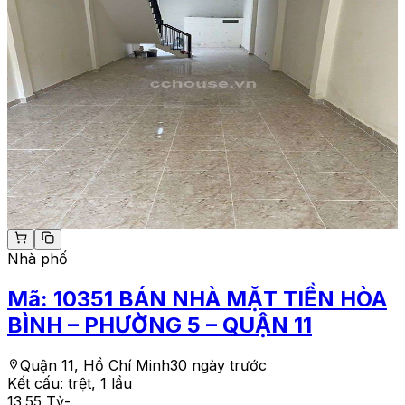
Nhà phố
Mã:
10351
BÁN NHÀ MẶT TIỀN HÒA
BÌNH – PHƯỜNG 5 – QUẬN 11
Quận 11, Hồ Chí Minh
30 ngày trước
Kết cấu:
trệt, 1 lầu
13.55 Tỷ
-