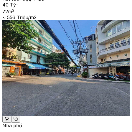
40 Tỷ
-
2
72
m
~ 556 Triệu/m2
Nhà phố