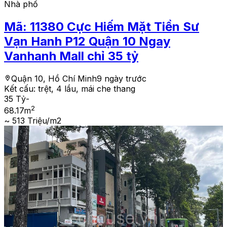
Nhà phố
Mã:
11380
Cực Hiếm Mặt Tiền Sư
Vạn Hanh P12 Quận 10 Ngay
Vanhanh Mall chỉ 35 tỷ
Quận 10, Hồ Chí Minh
9 ngày trước
Kết cấu:
trệt, 4 lầu, mái che thang
35 Tỷ
-
2
68.17
m
~ 513 Triệu/m2