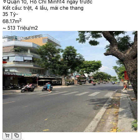
Quận 10, Hồ Chí Minh
14 ngày trước
Kết cấu:
trệt, 4 lầu, mái che thang
35 Tỷ
-
2
68.17
m
~ 513 Triệu/m2