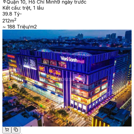
Quận 10, Hồ Chí Minh
9 ngày trước
Kết cấu:
trệt, 1 lầu
39.8 Tỷ
-
2
212
m
~ 188 Triệu/m2