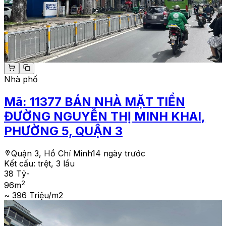
Nhà phố
Mã:
11377
BÁN NHÀ MẶT TIỀN
ĐƯỜNG NGUYỄN THỊ MINH KHAI,
PHƯỜNG 5, QUẬN 3
Quận 3, Hồ Chí Minh
14 ngày trước
Kết cấu:
trệt, 3 lầu
38 Tỷ
-
2
96
m
~ 396 Triệu/m2