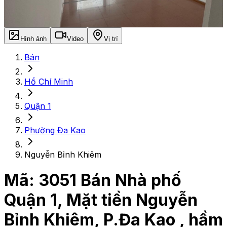
Hình ảnh
Video
Vị trí
Bán
Hồ Chí Minh
Quận 1
Phường Đa Kao
Nguyễn Bỉnh Khiêm
Mã:
3051
Bán Nhà phố
Quận 1, Mặt tiền Nguyễn
Bỉnh Khiêm, P.Đa Kao , hầm