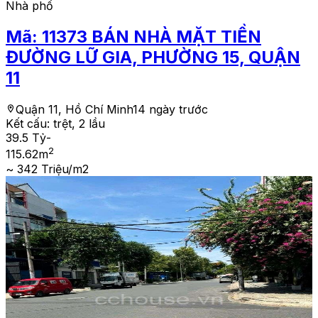
Nhà phố
Mã:
11373
BÁN NHÀ MẶT TIỀN
ĐƯỜNG LỮ GIA, PHƯỜNG 15, QUẬN
11
Quận 11, Hồ Chí Minh
14 ngày trước
Kết cấu:
trệt, 2 lầu
39.5 Tỷ
-
2
115.62
m
~ 342 Triệu/m2