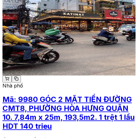
Nhà phố
Mã:
9980
GÓC 2 MẶT TIỀN ĐƯỜNG
CMT8, PHƯỜNG HÒA HƯNG QUẬN
10. 7,84m x 25m, 193,5m2. 1 trệt 1 lầu
HDT 140 trieu