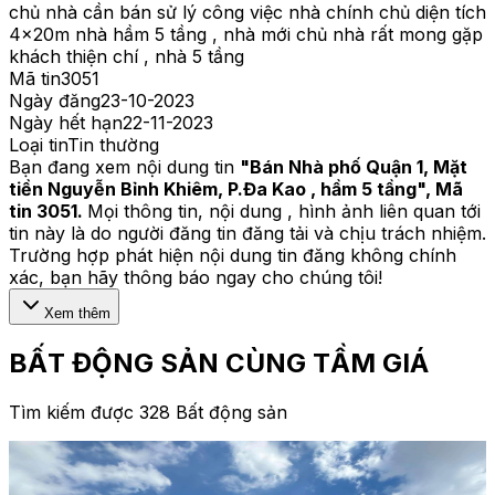
chủ nhà cần bán sử lý công việc nhà chính chủ diện tích
4x20m nhà hầm 5 tầng , nhà mới chủ nhà rất mong gặp
khách thiện chí , nhà 5 tầng
Mã tin
3051
Ngày đăng
23-10-2023
Ngày hết hạn
22-11-2023
Loại tin
Tin thường
Bạn đang xem nội dung tin
"
Bán Nhà phố Quận 1, Mặt
tiền Nguyễn Bỉnh Khiêm, P.Đa Kao , hầm 5 tầng
", Mã
tin
3051
.
Mọi thông tin, nội dung , hình ảnh liên quan tới
tin này là do người đăng tin đăng tải và chịu trách nhiệm.
Trường hợp phát hiện nội dung tin đăng không chính
xác, bạn hãy thông báo ngay cho chúng tôi!
Xem thêm
BẤT ĐỘNG SẢN CÙNG TẦM GIÁ
Tìm kiếm được 328 Bất động sản