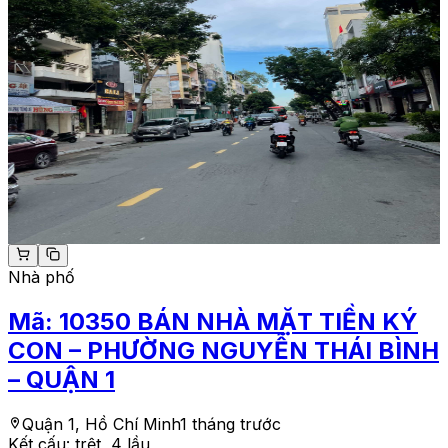
Nhà phố
Mã:
10350
BÁN NHÀ MẶT TIỀN KÝ
CON – PHƯỜNG NGUYỄN THÁI BÌNH
– QUẬN 1
Quận 1, Hồ Chí Minh
1 tháng trước
Kết cấu:
trệt, 4 lầu