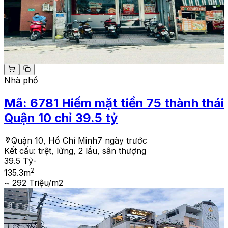
Nhà phố
Mã:
6781
Hiếm mặt tiền 75 thành thái
Quận 10 chỉ 39.5 tỷ
Quận 10, Hồ Chí Minh
7 ngày trước
Kết cấu:
trệt, lửng, 2 lầu, sân thượng
39.5 Tỷ
-
2
135.3
m
~ 292 Triệu/m2