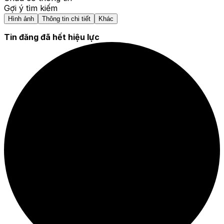
Gợi ý tìm kiếm
Hình ảnh
Thông tin chi tiết
Khác
Tin đăng đã hết hiệu lực