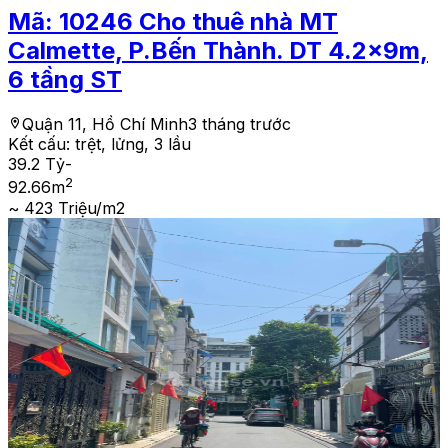
Mã:
10246
Cho thuê nhà MT
Calmette, P.Bến Thành. DT 4.2x9m,
6 tầng ST
Quận 11, Hồ Chí Minh
3 tháng trước
Kết cấu:
trệt, lửng, 3 lầu
39.2 Tỷ
-
2
92.66
m
~ 423 Triệu/m2