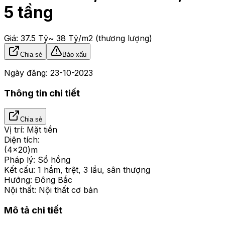
5 tầng
Giá:
37.5 Tỷ
~ 38 Tỷ/m2
(thương lượng)
Chia sẻ
Báo xấu
Ngày đăng:
23-10-2023
Thông tin chi tiết
Chia sẻ
Vị trí:
Mặt tiền
Diện tích:
(4x20)m
Pháp lý:
Sổ hồng
Kết cấu:
1 hầm, trệt, 3 lầu, sân thượng
Hướng:
Đông Bắc
Nội thất:
Nội thất cơ bản
Mô tả chi tiết