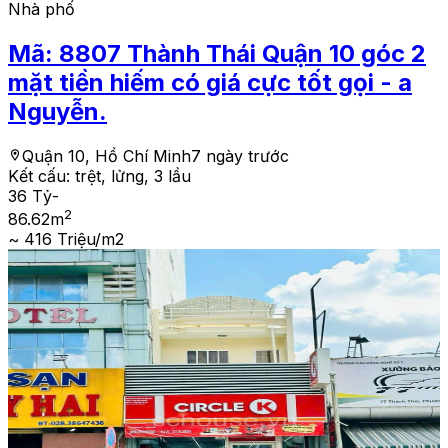
Nhà phố
Mã:
8807
Thành Thái Quận 10 góc 2
mặt tiền hiếm có giá cực tốt gọi - a
Nguyễn.
Quận 10, Hồ Chí Minh
7 ngày trước
Kết cấu:
trệt, lửng, 3 lầu
36 Tỷ
-
2
86.62
m
~ 416 Triệu/m2