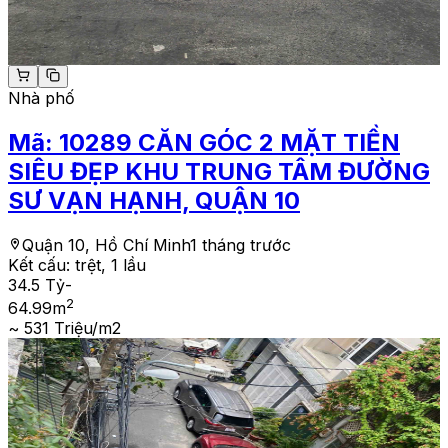
Nhà phố
Mã:
10289
CĂN GÓC 2 MẶT TIỀN
SIÊU ĐẸP KHU TRUNG TÂM ĐƯỜNG
SƯ VẠN HẠNH, QUẬN 10
Quận 10, Hồ Chí Minh
1 tháng trước
Kết cấu:
trệt, 1 lầu
34.5 Tỷ
-
2
64.99
m
~ 531 Triệu/m2