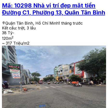
Mã:
10298
Nhà vị trí đẹp mặt tiền
Đường C1, Phường 13, Quận Tân Bình
Quận Tân Bình, Hồ Chí Minh
1 tháng trước
Kết cấu:
trệt, 3 lầu
38 Tỷ
-
2
120
m
~ 317 Triệu/m2