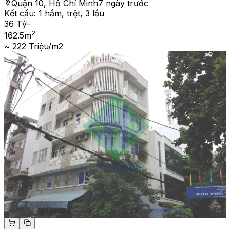
Quận 10, Hồ Chí Minh
7 ngày trước
Kết cấu:
1 hầm, trệt, 3 lầu
36 Tỷ
-
2
162.5
m
~ 222 Triệu/m2