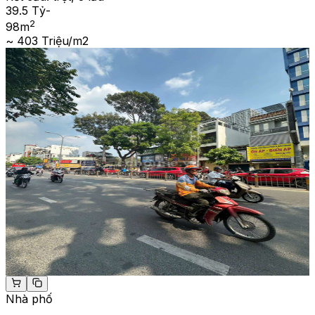
39.5 Tỷ
-
2
98
m
~ 403 Triệu/m2
Nhà phố