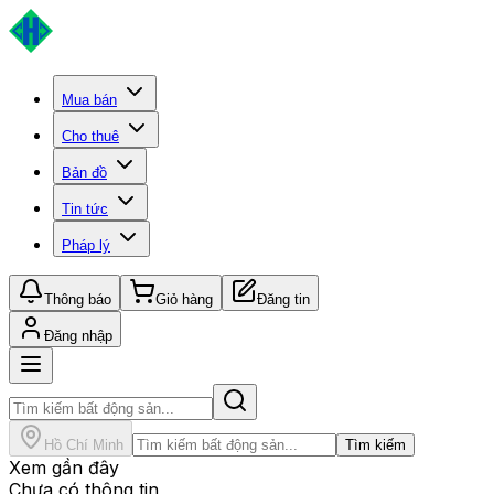
Mua bán
Cho thuê
Bản đồ
Tin tức
Pháp lý
Thông báo
Giỏ hàng
Đăng tin
Đăng nhập
Hồ Chí Minh
Tìm kiếm
Xem gần đây
Chưa có thông tin