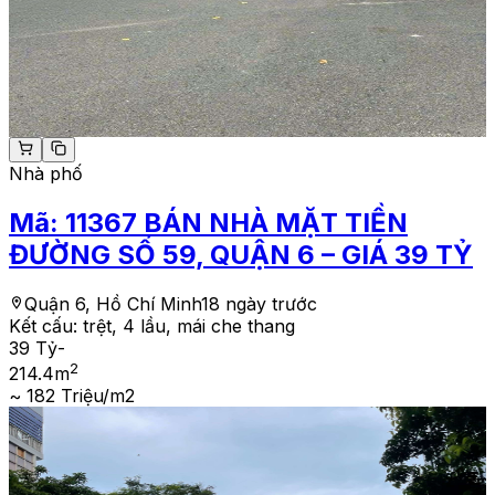
Nhà phố
Mã:
11367
BÁN NHÀ MẶT TIỀN
ĐƯỜNG SỐ 59, QUẬN 6 – GIÁ 39 TỶ
Quận 6, Hồ Chí Minh
18 ngày trước
Kết cấu:
trệt, 4 lầu, mái che thang
39 Tỷ
-
2
214.4
m
~ 182 Triệu/m2