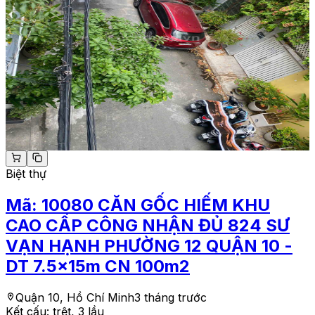
Biệt thự
Mã:
10080
CĂN GỐC HIẾM KHU
CAO CẤP CÔNG NHẬN ĐỦ 824 SƯ
VẠN HẠNH PHƯỜNG 12 QUẬN 10 -
DT 7.5x15m CN 100m2
Quận 10, Hồ Chí Minh
3 tháng trước
Kết cấu:
trệt, 3 lầu