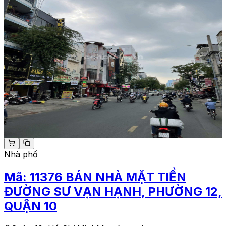
Nhà phố
Mã:
11376
BÁN NHÀ MẶT TIỀN
ĐƯỜNG SƯ VẠN HẠNH, PHƯỜNG 12,
QUẬN 10