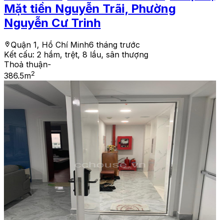
Mặt tiền Nguyễn Trãi, Phường
Nguyễn Cư Trinh
Quận 1, Hồ Chí Minh
6 tháng trước
Kết cấu:
2 hầm, trệt, 8 lầu, sân thượng
Thoả thuận
-
2
386.5
m