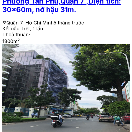
Phường Tân Phú,Quận 7 ,Diện tích:
30x60m, nở hậu 31m.
Quận 7, Hồ Chí Minh
5 tháng trước
Kết cấu:
trệt, 1 lầu
Thoả thuận
-
2
1800
m