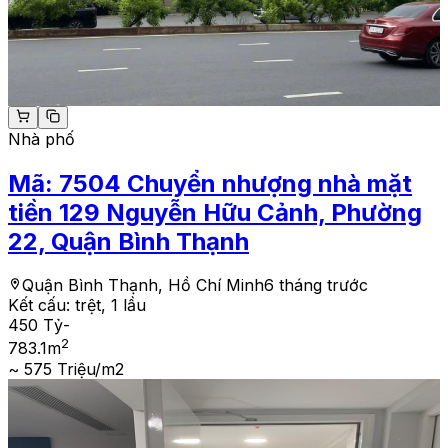
Nhà phố
Mã:
7504
Chuyển nhượng nhà mặt
tiền 129 Nguyễn Hữu Cảnh, Phường
22, Quận Bình Thạnh
Quận Bình Thạnh, Hồ Chí Minh
6 tháng trước
Kết cấu:
trệt, 1 lầu
450 Tỷ
-
2
783.1
m
~ 575 Triệu/m2