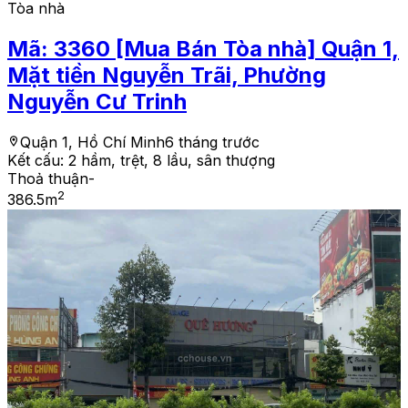
Tòa nhà
Mã:
3360
[Mua Bán Tòa nhà] Quận 1,
Mặt tiền Nguyễn Trãi, Phường
Nguyễn Cư Trinh
Quận 1, Hồ Chí Minh
6 tháng trước
Kết cấu:
2 hầm, trệt, 8 lầu, sân thượng
Thoả thuận
-
2
386.5
m