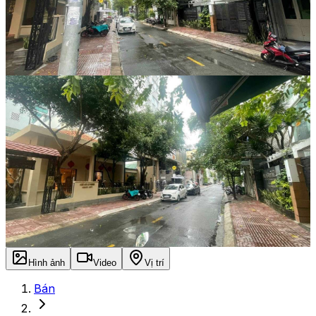
Hình ảnh
Video
Vị trí
Bán