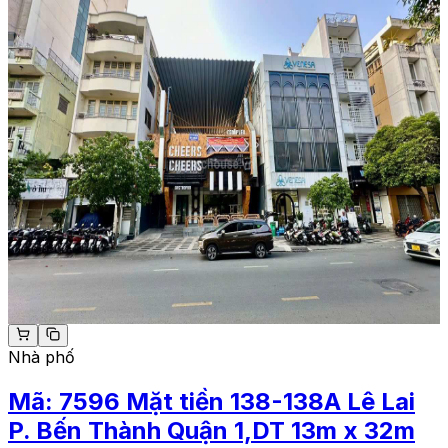
Nhà phố
Mã:
7596
Mặt tiền 138-138A Lê Lai
P. Bến Thành Quận 1,DT 13m x 32m