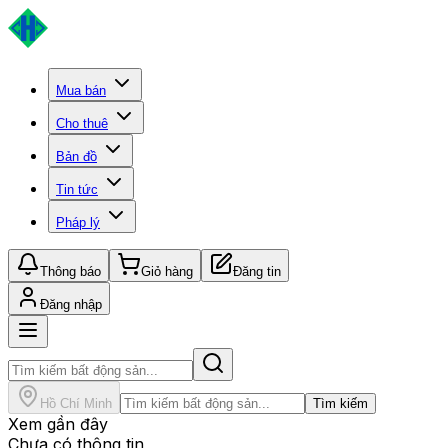
Mua bán
Cho thuê
Bản đồ
Tin tức
Pháp lý
Thông báo
Giỏ hàng
Đăng tin
Đăng nhập
Hồ Chí Minh
Tìm kiếm
Xem gần đây
Chưa có thông tin