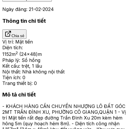
Ngày đăng:
21-02-2024
Thông tin chi tiết
Chia sẻ
Vị trí:
Mặt tiền
Diện tích:
2
1152
m
(24x48)m
Pháp lý:
Sổ hồng
Kết cấu:
trệt, 1 lầu
Nội thất:
Nhà không nội thất
Tiện ích:
0
Trang thiết bị:
0
Mô tả chi tiết
- KHÁCH HÀNG CẦN CHUYỂN NHƯỢNG LÔ ĐẤT GÓC
2MT TRẦN ĐÌNH XU, PHƯỜNG CÔ GIANG,QUẬN 1 - Vị
trí Mặt tiền rất đẹp đường Trần Đình Xu 20m kèm hẻm
hông 5m (quy hoạch hẻm 8m). - Diện tích công nhận