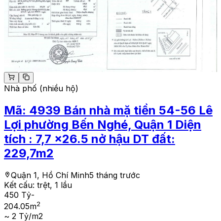
Nhà phố (nhiều hộ)
Mã:
4939
Bán nhà mặ tiền 54-56 Lê
Lợi phường Bến Nghé, Quận 1 Diện
tích : 7,7 x26.5 nở hậu DT đất:
229,7m2
Quận 1, Hồ Chí Minh
5 tháng trước
Kết cấu:
trệt, 1 lầu
450 Tỷ
-
2
204.05
m
~ 2 Tỷ/m2