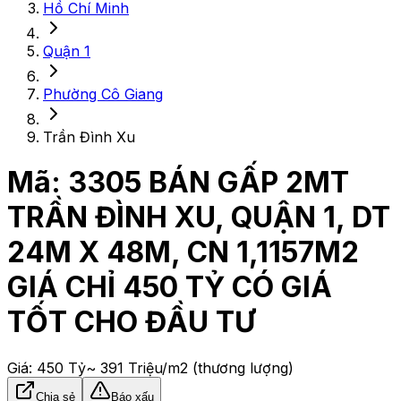
Hồ Chí Minh
Quận 1
Phường Cô Giang
Trần Đình Xu
Mã:
3305
BÁN GẤP 2MT
TRẦN ĐÌNH XU, QUẬN 1, DT
24M X 48M, CN 1,1157M2
GIÁ CHỈ 450 TỶ CÓ GIÁ
TỐT CHO ĐẦU TƯ
Giá:
450 Tỷ
~ 391 Triệu/m2
(thương lượng)
Chia sẻ
Báo xấu