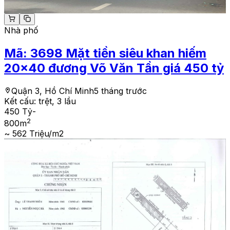
Nhà phố
Mã:
3698
Mặt tiền siêu khan hiếm
20x40 đương Võ Văn Tần giá 450 tỷ
Quận 3, Hồ Chí Minh
5 tháng trước
Kết cấu:
trệt, 3 lầu
450 Tỷ
-
2
800
m
~ 562 Triệu/m2