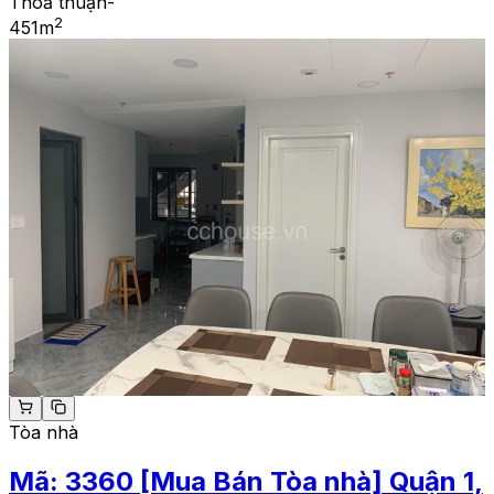
Thoả thuận
-
2
451
m
Tòa nhà
Mã:
3360
[Mua Bán Tòa nhà] Quận 1,