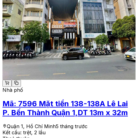
Nhà phố
Mã:
7596
Mặt tiền 138-138A Lê Lai
P. Bến Thành Quận 1,DT 13m x 32m
Quận 1, Hồ Chí Minh
5 tháng trước
Kết cấu:
trệt, 2 lầu