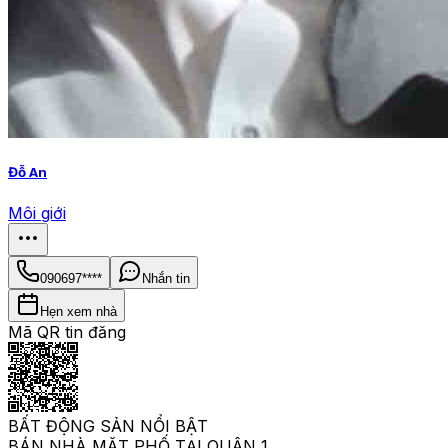
Đỗ An
Môi giới
090697****
Nhắn tin
Hẹn xem nhà
Mã QR tin đăng
BẤT ĐỘNG SẢN NỔI BẬT
BÁN NHÀ MẶT PHỐ TẠI QUẬN 1