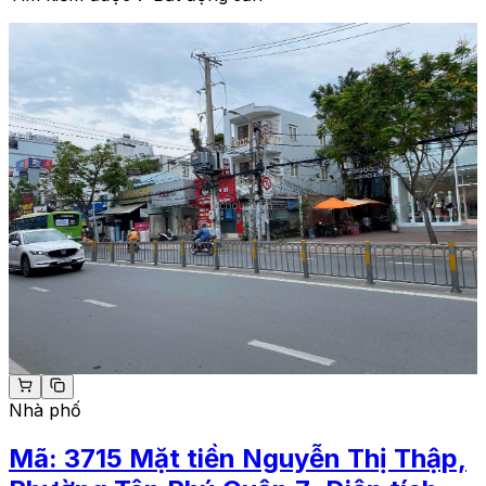
Nhà phố
Mã:
3715
Mặt tiền Nguyễn Thị Thập,