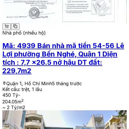
Nhà phố (nhiều hộ)
Mã:
4939
Bán nhà mặ tiền 54-56 Lê
Lợi phường Bến Nghé, Quận 1 Diện
tích : 7,7 x26.5 nở hậu DT đất:
229,7m2
Quận 1, Hồ Chí Minh
5 tháng trước
Kết cấu:
trệt, 1 lầu
450 Tỷ
-
2
204.05
m
~ 2 Tỷ/m2