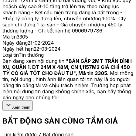
1.157m² (24m x 48m),khu đất vuông vức - Khu vực quy
hoặch xây cao 8-10 tầng trở lên tuỳ theo năng lực
khách hàng - Kết cấu hiện trạng đang là đất trống -
Pháp lý công ty đứng tên, chuyển nhượng 100%, Cty
sạch chỉ đứng 1 tài sản - Giá chuyển nhượng 450 tỷ
thương lượng - Chi tiết liên hệ 0906979786
Mã tin
3305
Ngày đăng
21-02-2024
Ngày hết hạn
22-03-2024
Loại tin
Tin thường
Bạn đang xem nội dung tin
"
BÁN GẤP 2MT TRẦN ĐÌNH
XU, QUẬN 1, DT 24M X 48M, CN 1,1157M2 GIÁ CHỈ 450
TỶ CÓ GIÁ TỐT CHO ĐẦU TƯ
", Mã tin
3305
.
Mọi thông
tin, nội dung , hình ảnh liên quan tới tin này là do người
đăng tin đăng tải và chịu trách nhiệm. Trường hợp phát
hiện nội dung tin đăng không chính xác, bạn hãy thông
báo ngay cho chúng tôi!
Xem thêm
BẤT ĐỘNG SẢN CÙNG TẦM GIÁ
Tìm kiếm được 7 Bất động sản