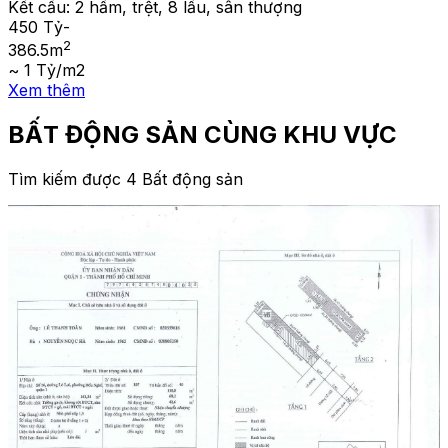
Kết cấu:
2 hầm, trệt, 8 lầu, sân thượng
450 Tỷ
-
2
386.5
m
~ 1 Tỷ/m2
Xem thêm
BẤT ĐỘNG SẢN CÙNG KHU VỰC
Tìm kiếm được 4 Bất động sản