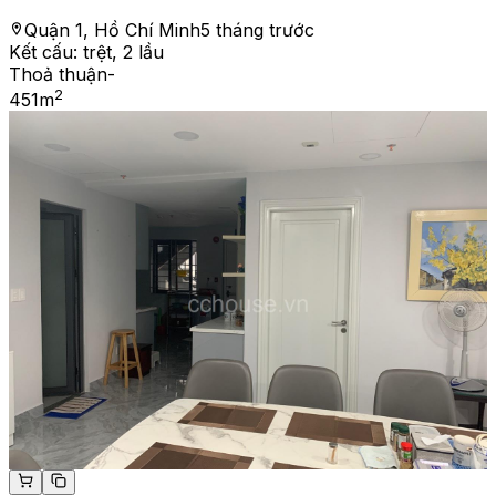
Quận 1, Hồ Chí Minh
5 tháng trước
Kết cấu:
trệt, 2 lầu
Thoả thuận
-
2
451
m