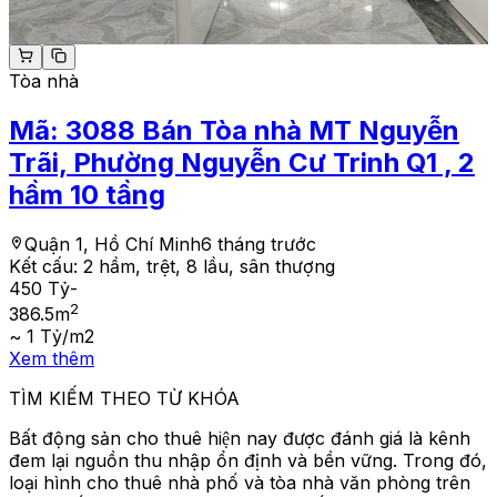
Tòa nhà
Mã:
3088
Bán Tòa nhà MT Nguyễn
Trãi, Phường Nguyễn Cư Trinh Q1 , 2
hầm 10 tầng
Quận 1, Hồ Chí Minh
6 tháng trước
Kết cấu:
2 hầm, trệt, 8 lầu, sân thượng
450 Tỷ
-
2
386.5
m
~ 1 Tỷ/m2
Xem thêm
TÌM KIẾM THEO TỪ KHÓA
Bất động sản cho thuê hiện nay được đánh giá là kênh
đem lại nguồn thu nhập ổn định và bền vững. Trong đó,
loại hình cho thuê nhà phố và tòa nhà văn phòng trên