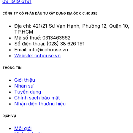
09 1919 6191
CÔNG TY CỔ PHẦN ĐẦU TƯ XÂY DỰNG ĐỊA ỐC C.C.HOUSE
Địa chỉ:
421/21 Sư Vạn Hạnh, Phường 12, Quận 10,
TP.HCM
Mã số thuế:
0313463662
Số điện thoại:
(028) 38 626 191
Email:
info@cchouse.vn
Website:
cchouse.vn
THÔNG TIN
Giới thiệu
Nhân sự
Tuyển dụng
Chính sách bảo mật
Nhận diện thương hiệu
DỊCH VỤ
Môi giới