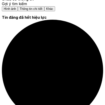
Gợi ý tìm kiếm
Hình ảnh
Thông tin chi tiết
Khác
Tin đăng đã hết hiệu lực