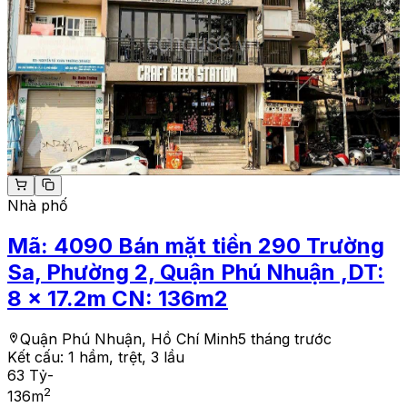
Nhà phố
Mã:
4090
Bán mặt tiền 290 Trường
Sa, Phường 2, Quận Phú Nhuận ,DT:
8 x 17.2m CN: 136m2
Quận Phú Nhuận, Hồ Chí Minh
5 tháng trước
Kết cấu:
1 hầm, trệt, 3 lầu
63 Tỷ
-
2
136
m