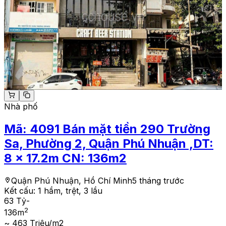
Nhà phố
Mã:
4091
Bán mặt tiền 290 Trường
Sa, Phường 2, Quận Phú Nhuận ,DT:
8 x 17.2m CN: 136m2
Quận Phú Nhuận, Hồ Chí Minh
5 tháng trước
Kết cấu:
1 hầm, trệt, 3 lầu
63 Tỷ
-
2
136
m
~ 463 Triệu/m2