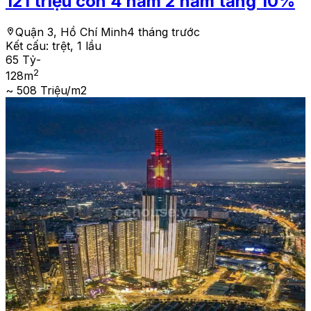
121 triệu còn 4 năm 2 năm tăng 10%
Quận 3, Hồ Chí Minh
4 tháng trước
Kết cấu:
trệt, 1 lầu
65 Tỷ
-
2
128
m
~ 508 Triệu/m2