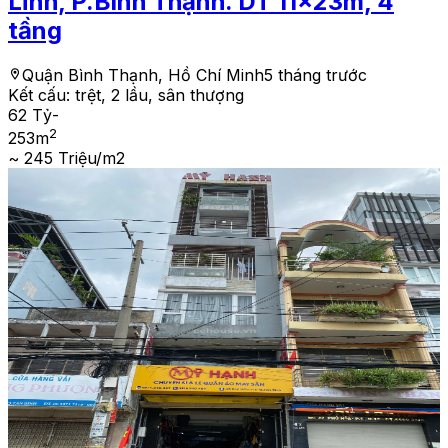
Lĩnh, P.Bình Thạnh. DT 11x23m, 4
tầng
Quận Bình Thạnh, Hồ Chí Minh
5 tháng trước
Kết cấu:
trệt, 2 lầu, sân thượng
62 Tỷ
-
2
253
m
~ 245 Triệu/m2