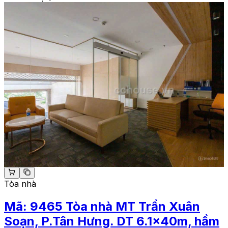
Tòa nhà
Mã:
9465
Tòa nhà MT Trần Xuân
Soạn, P.Tân Hưng. DT 6.1x40m, hầm