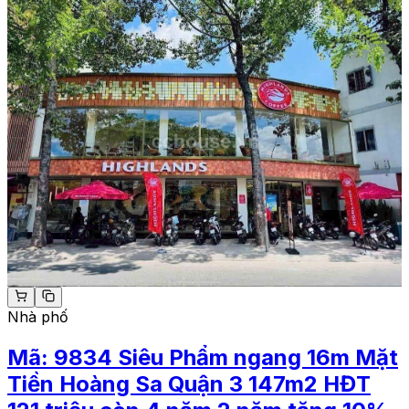
Nhà phố
Mã:
9834
Siêu Phẩm ngang 16m Mặt
Tiền Hoàng Sa Quận 3 147m2 HĐT