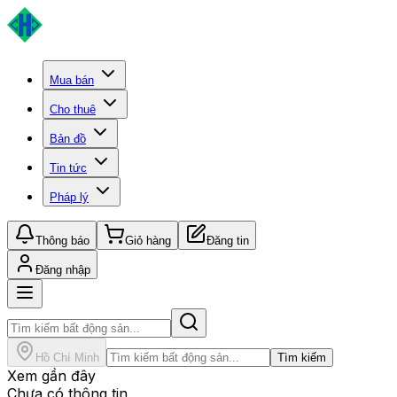
Mua bán
Cho thuê
Bản đồ
Tin tức
Pháp lý
Thông báo
Giỏ hàng
Đăng tin
Đăng nhập
Hồ Chí Minh
Tìm kiếm
Xem gần đây
Chưa có thông tin