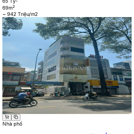
65 Tỷ
-
2
69
m
~ 942 Triệu/m2
Nhà phố