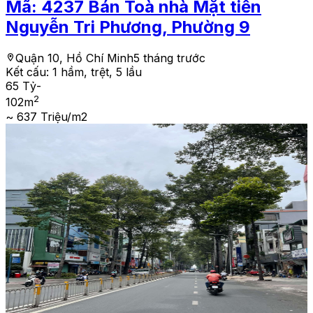
Mã:
4237
Bán Toà nhà Mặt tiền
Nguyễn Tri Phương, Phường 9
Quận 10, Hồ Chí Minh
5 tháng trước
Kết cấu:
1 hầm, trệt, 5 lầu
65 Tỷ
-
2
102
m
~ 637 Triệu/m2