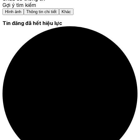
Gợi ý tìm kiếm
Hình ảnh
Thông tin chi tiết
Khác
Tin đăng đã hết hiệu lực