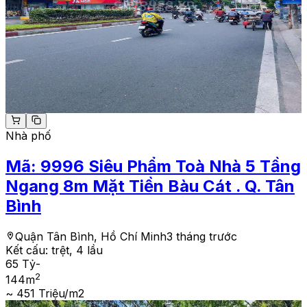
Nhà phố
Mã:
9996
Siêu Phẩm Toà Nhà 5 Tầng
Ngang 8m Mặt Tiền Bàu Cát . Q. Tân
Bình
Quận Tân Bình, Hồ Chí Minh
3 tháng trước
Kết cấu:
trệt, 4 lầu
65 Tỷ
-
2
144
m
~ 451 Triệu/m2