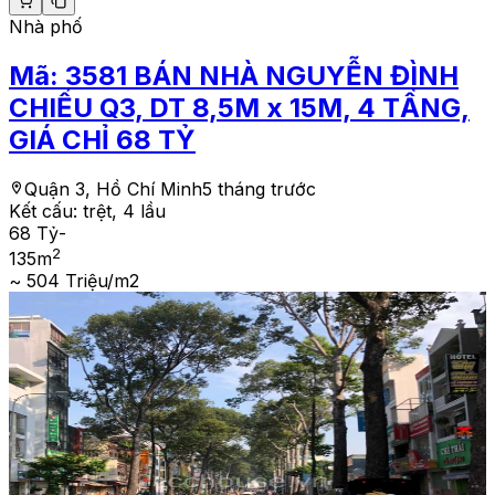
Nhà phố
Mã:
3581
BÁN NHÀ NGUYỄN ĐÌNH
CHIỂU Q3, DT 8,5M x 15M, 4 TẦNG,
GIÁ CHỈ 68 TỶ
Quận 3, Hồ Chí Minh
5 tháng trước
Kết cấu:
trệt, 4 lầu
68 Tỷ
-
2
135
m
~ 504 Triệu/m2