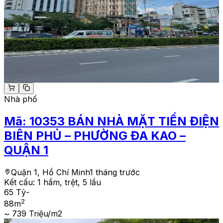
Nhà phố
Mã:
10353
BÁN NHÀ MẶT TIỀN ĐIỆN
BIÊN PHỦ – PHƯỜNG ĐA KAO –
QUẬN 1
Quận 1, Hồ Chí Minh
1 tháng trước
Kết cấu:
1 hầm, trệt, 5 lầu
65 Tỷ
-
2
88
m
~ 739 Triệu/m2