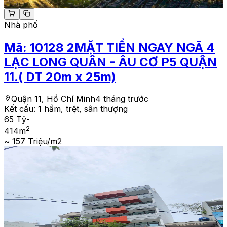
Nhà phố
Mã:
10128
2MẶT TIỀN NGAY NGÃ 4
LẠC LONG QUÂN - ÂU CƠ P5 QUẬN
11.( DT 20m x 25m)
Quận 11, Hồ Chí Minh
4 tháng trước
Kết cấu:
1 hầm, trệt, sân thượng
65 Tỷ
-
2
414
m
~ 157 Triệu/m2