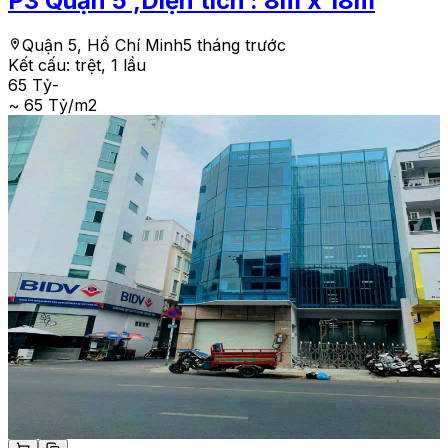
P3 Quận 5 ,Diện tích : 8m x 18m
Quận 5, Hồ Chí Minh
5 tháng trước
Kết cấu:
trệt, 1 lầu
65 Tỷ
-
~ 65 Tỷ/m2