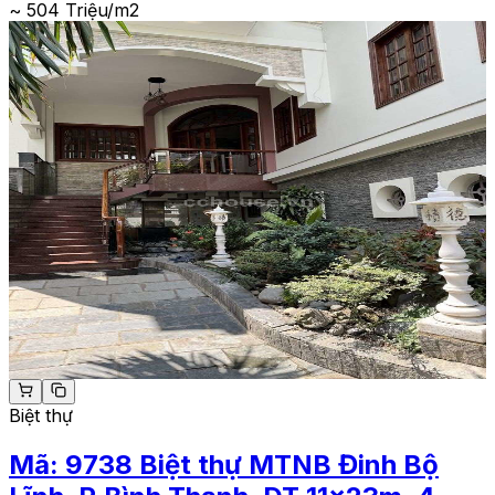
~ 504 Triệu/m2
Biệt thự
Mã:
9738
Biệt thự MTNB Đinh Bộ