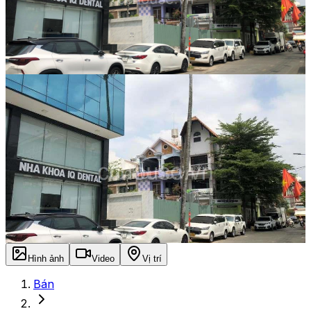
Hình ảnh
Video
Vị trí
Bán