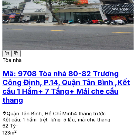
Tòa nhà
Mã:
9708
Tòa nhà 80-82 Trương
Công Định, P.14, Quận Tân Bình ,Kết
cấu 1 Hầm+ 7 Tầng+ Mái che cầu
thang
Quận Tân Bình, Hồ Chí Minh
4 tháng trước
Kết cấu:
1 hầm, trệt, lửng, 5 lầu, mái che thang
62 Tỷ
-
2
123
m