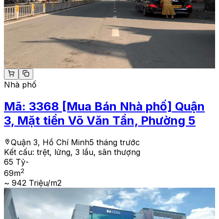
Nhà phố
Mã:
3368
[Mua Bán Nhà phố] Quận
3, Mặt tiền Võ Văn Tần, Phường 5
Quận 3, Hồ Chí Minh
5 tháng trước
Kết cấu:
trệt, lửng, 3 lầu, sân thượng
65 Tỷ
-
2
69
m
~ 942 Triệu/m2