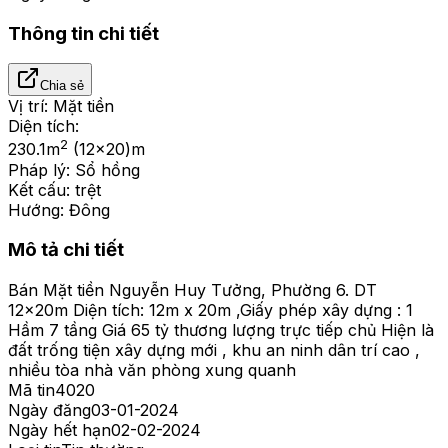
Thông tin chi tiết
Chia sẻ
Vị trí:
Mặt tiền
Diện tích:
2
230.1
m
(12x20)m
Pháp lý:
Sổ hồng
Kết cấu:
trệt
Hướng:
Đông
Mô tả chi tiết
Bán Mặt tiền Nguyễn Huy Tưởng, Phường 6. DT
12x20m Diện tích: 12m x 20m ,Giấy phép xây dựng : 1
Hầm 7 tầng Giá 65 tỷ thương lượng trực tiếp chủ Hiện là
đất trống tiện xây dựng mới , khu an ninh dân trí cao ,
nhiều tòa nhà văn phòng xung quanh
Mã tin
4020
Ngày đăng
03-01-2024
Ngày hết hạn
02-02-2024