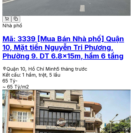
Nhà phố
Mã:
3339
[Mua Bán Nhà phố] Quận
10, Mặt tiền Nguyễn Tri Phương,
Phường 9. DT 6.8x15m, hầm 6 tầng
Quận 10, Hồ Chí Minh
5 tháng trước
Kết cấu:
1 hầm, trệt, 5 lầu
65 Tỷ
-
~ 65 Tỷ/m2