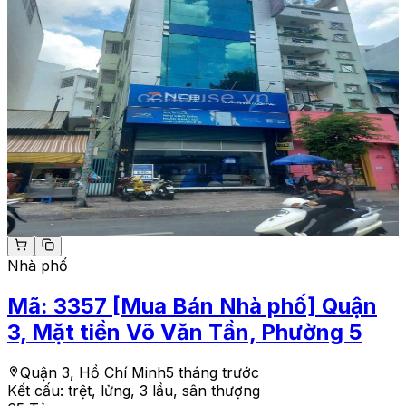
Nhà phố
Mã:
3357
[Mua Bán Nhà phố] Quận
3, Mặt tiền Võ Văn Tần, Phường 5
Quận 3, Hồ Chí Minh
5 tháng trước
Kết cấu:
trệt, lửng, 3 lầu, sân thượng