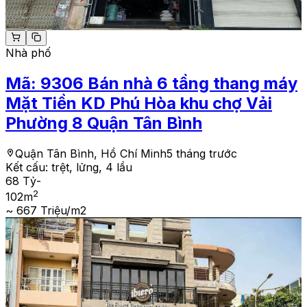
Nhà phố
Mã:
9306
Bán nhà 6 tầng thang máy
Mặt Tiền KD Phú Hòa khu chợ Vải
Phường 8 Quận Tân Bình
Quận Tân Bình, Hồ Chí Minh
5 tháng trước
Kết cấu:
trệt, lửng, 4 lầu
68 Tỷ
-
2
102
m
~ 667 Triệu/m2