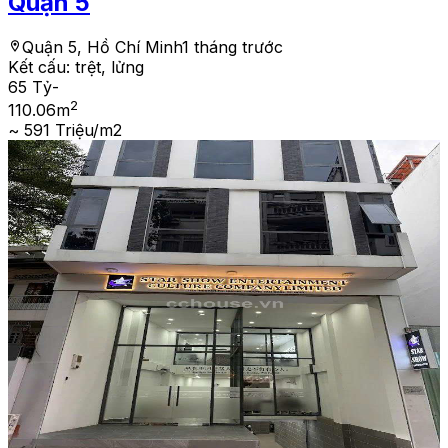
Quận 5
Quận 5, Hồ Chí Minh
1 tháng trước
Kết cấu:
trệt, lửng
65 Tỷ
-
2
110.06
m
~ 591 Triệu/m2