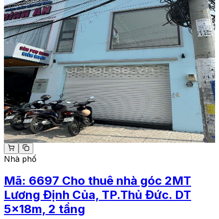
Nhà phố
Mã:
6697
Cho thuê nhà góc 2MT
Lương Định Của, TP.Thủ Đức. DT
5x18m, 2 tầng