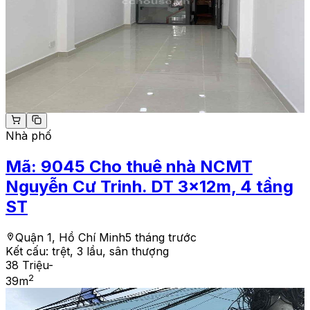
Nhà phố
Mã:
9045
Cho thuê nhà NCMT
Nguyễn Cư Trinh. DT 3x12m, 4 tầng
ST
Quận 1, Hồ Chí Minh
5 tháng trước
Kết cấu:
trệt, 3 lầu, sân thượng
38 Triệu
-
2
39
m