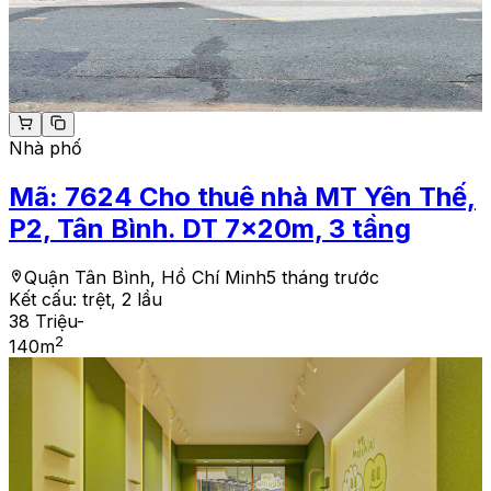
Nhà phố
Mã:
7624
Cho thuê nhà MT Yên Thế,
P2, Tân Bình. DT 7x20m, 3 tầng
Quận Tân Bình, Hồ Chí Minh
5 tháng trước
Kết cấu:
trệt, 2 lầu
38 Triệu
-
2
140
m