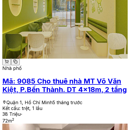
Nhà phố
Mã:
9085
Cho thuê nhà MT Võ Văn
Kiệt, P.Bến Thành. DT 4x18m, 2 tầng
Quận 1, Hồ Chí Minh
5 tháng trước
Kết cấu:
trệt, 1 lầu
38 Triệu
-
2
72
m