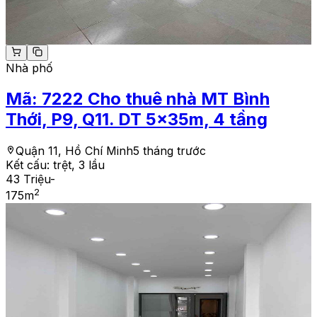
Nhà phố
Mã:
7222
Cho thuê nhà MT Bình
Thới, P9, Q11. DT 5x35m, 4 tầng
Quận 11, Hồ Chí Minh
5 tháng trước
Kết cấu:
trệt, 3 lầu
43 Triệu
-
2
175
m