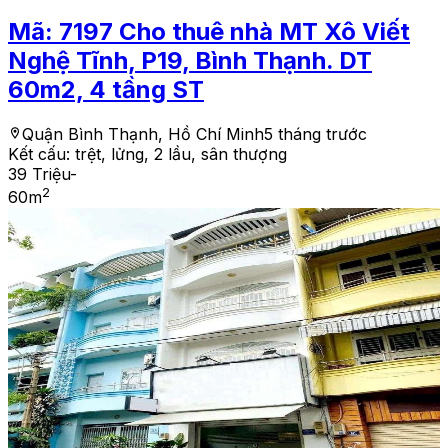
Mã:
7197
Cho thuê nhà MT Xô Viết
Nghệ Tĩnh, P19, Bình Thạnh. DT
60m2, 4 tầng ST
Quận Bình Thạnh, Hồ Chí Minh
5 tháng trước
Kết cấu:
trệt, lửng, 2 lầu, sân thượng
39 Triệu
-
2
60
m