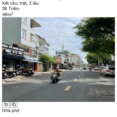
Kết cấu:
trệt, 3 lầu
38 Triệu
-
2
48
m
Nhà phố