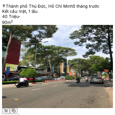
Thành phố Thủ Đức, Hồ Chí Minh
5 tháng trước
Kết cấu:
trệt, 1 lầu
40 Triệu
-
2
90
m