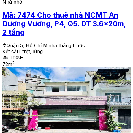
Nhà phố
Mã:
7474
Cho thuê nhà NCMT An
Dương Vương, P4, Q5. DT 3.6x20m,
2 tầng
Quận 5, Hồ Chí Minh
5 tháng trước
Kết cấu:
trệt, lửng
38 Triệu
-
2
72
m