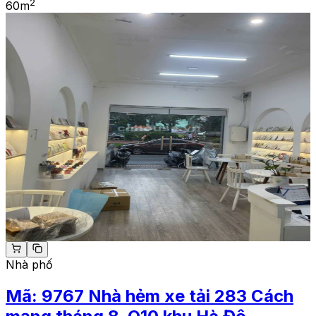
2
60
m
Nhà phố
Mã:
9767
Nhà hẻm xe tải 283 Cách