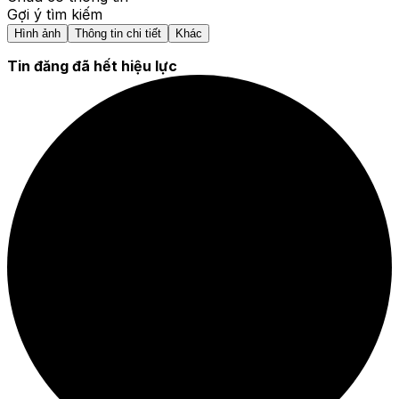
Gợi ý tìm kiếm
Hình ảnh
Thông tin chi tiết
Khác
Tin đăng đã hết hiệu lực