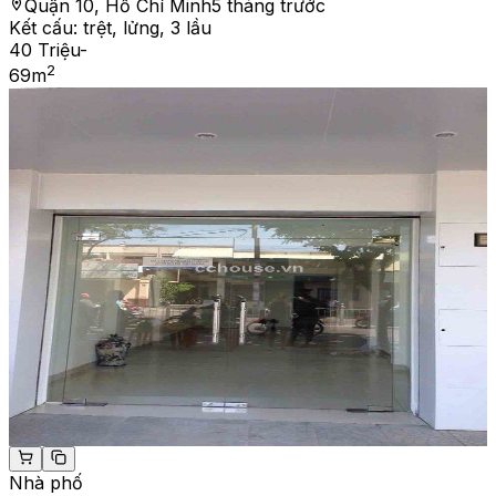
Quận 10, Hồ Chí Minh
5 tháng trước
Kết cấu:
trệt, lửng, 3 lầu
40 Triệu
-
2
69
m
Nhà phố