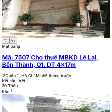
Mặt bằng
Mã:
7507
Cho thuê MBKD Lê Lai,
Bến Thành, Q1. DT 4x17m
Quận 1, Hồ Chí Minh
5 tháng trước
Kết cấu:
trệt
39 Triệu
-
2
68
m