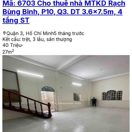
Mã:
6703
Cho thuê nhà MTKD Rạch
Bùng Binh, P10, Q3. DT 3.6x7.5m, 4
tầng ST
Quận 3, Hồ Chí Minh
5 tháng trước
Kết cấu:
trệt, 3 lầu, sân thượng
40 Triệu
-
2
27
m