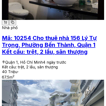
Nhà phố
Mã:
10254
Cho thuê nhà 156 Lý Tự
Trọng, Phường Bến Thành, Quận 1
Kết cấu: trệt, 2 lầu, sân thượng
Quận 1, Hồ Chí Minh
4 ngày trước
Kết cấu:
trệt, 2 lầu, sân thượng
40 Triệu
-
2
67.5
m