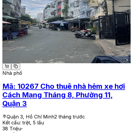
Nhà phố
Mã:
10267
Cho thuê nhà hẻm xe hơi
Cách Mạng Tháng 8, Phường 11,
Quận 3
Quận 3, Hồ Chí Minh
2 tháng trước
Kết cấu:
trệt, 5 lầu
38 Triệu
-