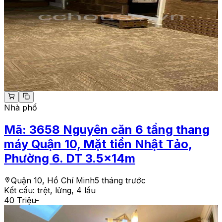
Nhà phố
Mã:
3658
Nguyên căn 6 tầng thang
máy Quận 10, Mặt tiền Nhật Tảo,
Phường 6. DT 3.5x14m
Quận 10, Hồ Chí Minh
5 tháng trước
Kết cấu:
trệt, lửng, 4 lầu
40 Triệu
-