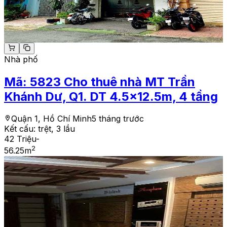
Nhà phố
Mã:
5823
Cho thuê nhà MT Trần
Khánh Dư, Q1. DT 4.5x12.5m, 4 tầng
Quận 1, Hồ Chí Minh
5 tháng trước
Kết cấu:
trệt, 3 lầu
42 Triệu
-
2
56.25
m