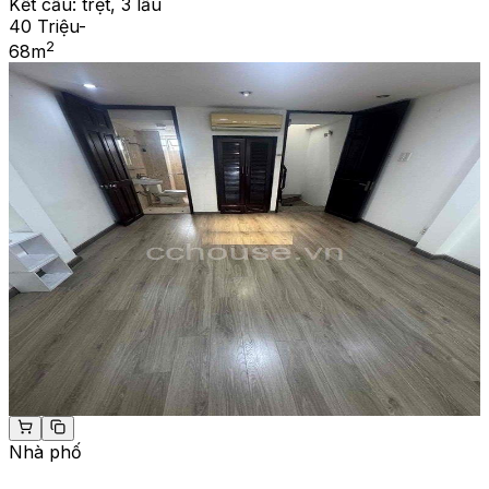
Kết cấu:
trệt, 3 lầu
40 Triệu
-
2
68
m
Nhà phố