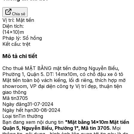
Chia sẻ
Vị trí:
Mặt tiền
Diện tích:
(14x10)m
Pháp lý:
Sổ hồng
Kết cấu:
trệt
Mô tả chi tiết
Cho thuê MẶT BẰNG mặt tiền đường Nguyễn Biểu,
Phường 1, Quận 5. DT: 14mx10m, có chỗ đậu xe ô tô
Mặt tiền toàn bộ vách kiếng, lối đi riêng, thích hợp mở
showroom, VP đại diện công ty Vị trí đẹp, thuận tiện
giao thông
Mã tin
3705
Ngày đăng
31-07-2024
Ngày hết hạn
30-08-2024
Loại tin
Tin thường
Bạn đang xem nội dung tin
"
Mặt bằng 14x10m Mặt tiền
Quận 5, Nguyễn Biểu, Phường 1
", Mã tin
3705
.
Mọi
thông tin, nội dung , hình ảnh liên quan tới tin này là do