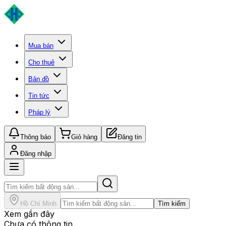
Mua bán
Cho thuê
Bản đồ
Tin tức
Pháp lý
Thông báo
Giỏ hàng
Đăng tin
Đăng nhập
Hồ Chí Minh
Tìm kiếm
Xem gần đây
Chưa có thông tin