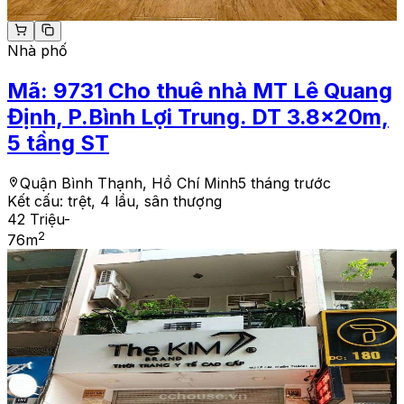
Nhà phố
Mã:
9731
Cho thuê nhà MT Lê Quang
Định, P.Bình Lợi Trung. DT 3.8x20m,
5 tầng ST
Quận Bình Thạnh, Hồ Chí Minh
5 tháng trước
Kết cấu:
trệt, 4 lầu, sân thượng
42 Triệu
-
2
76
m