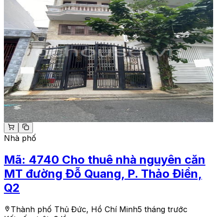
Nhà phố
Mã:
4740
Cho thuê nhà nguyên căn
MT đường Đỗ Quang, P. Thảo Điền,
Q2
Thành phố Thủ Đức, Hồ Chí Minh
5 tháng trước