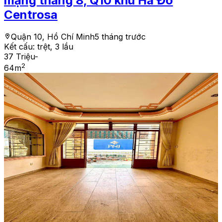
mạng tháng 8, Q10 khu Hà Đô
Centrosa
Quận 10, Hồ Chí Minh
5 tháng trước
Kết cấu:
trệt, 3 lầu
37 Triệu
-
2
64
m