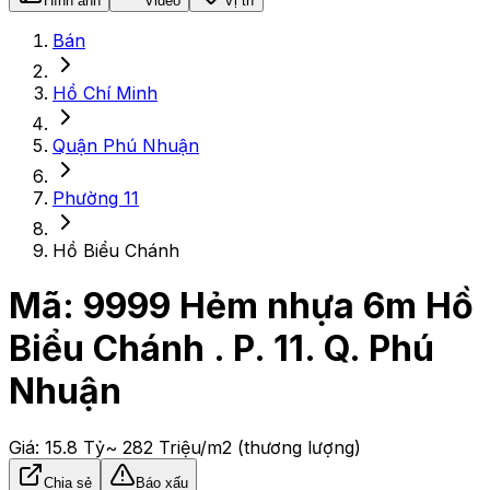
Hình ảnh
Video
Vị trí
Bán
Hồ Chí Minh
Quận Phú Nhuận
Phường 11
Hồ Biểu Chánh
Mã:
9999
Hẻm nhựa 6m Hồ
Biểu Chánh . P. 11. Q. Phú
Nhuận
Giá:
15.8 Tỷ
~ 282 Triệu/m2
(thương lượng)
Chia sẻ
Báo xấu