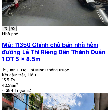
Nhà phố
Mã:
11350
Chính chủ bán nhà hẻm
đường Lê Thi Riêng Bến Thành Quận
1 DT 5 x 8.5m
Quận 1, Hồ Chí Minh
1 tháng trước
Kết cấu:
trệt, 1 lầu
15.5 Tỷ
-
2
40.38
m
~ 384 Triệu/m2