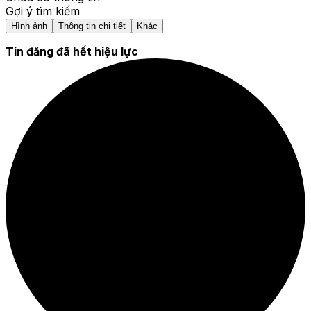
Gợi ý tìm kiếm
Hình ảnh
Thông tin chi tiết
Khác
Tin đăng đã hết hiệu lực