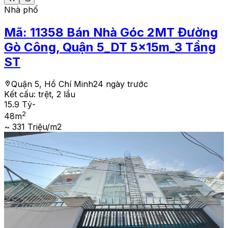
Nhà phố
Mã:
11358
Bán Nhà Góc 2MT Đường
Gò Công, Quận 5_DT 5x15m_3 Tầng
ST
Quận 5, Hồ Chí Minh
24 ngày trước
Kết cấu:
trệt, 2 lầu
15.9 Tỷ
-
2
48
m
~ 331 Triệu/m2