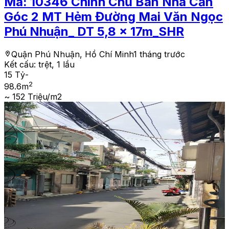
Mã:
10346
Chính Chủ Bán Nhà Căn
Góc 2 MT Hẻm Đường Mai Văn Ngọc
Phú Nhuận_ DT 5,8 x 17m_SHR
Quận Phú Nhuận, Hồ Chí Minh
1 tháng trước
Kết cấu:
trệt, 1 lầu
15 Tỷ
-
2
98.6
m
~ 152 Triệu/m2