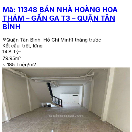
Mã:
11348
BÁN NHÀ HOÀNG HOA
THÁM – GẦN GA T3 – QUẬN TÂN
BÌNH
Quận Tân Bình, Hồ Chí Minh
1 tháng trước
Kết cấu:
trệt, lửng
14.8 Tỷ
-
2
79.95
m
~ 185 Triệu/m2