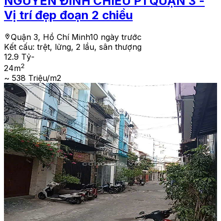
NGUYỄN ĐÌNH CHIỂU P1 QUẬN 3 -
Vị trí đẹp đoạn 2 chiều
Quận 3, Hồ Chí Minh
10 ngày trước
Kết cấu:
trệt, lửng, 2 lầu, sân thượng
12.9 Tỷ
-
2
24
m
~ 538 Triệu/m2