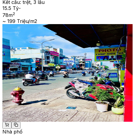
Kết cấu:
trệt, 3 lầu
15.5 Tỷ
-
2
78
m
~ 199 Triệu/m2
Nhà phố