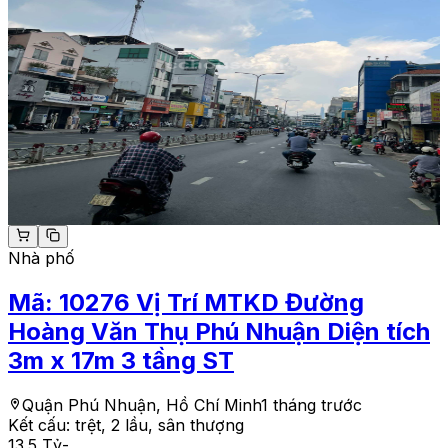
Nhà phố
Mã:
10276
Vị Trí MTKD Đường
Hoàng Văn Thụ Phú Nhuận Diện tích
3m x 17m 3 tầng ST
Quận Phú Nhuận, Hồ Chí Minh
1 tháng trước
Kết cấu:
trệt, 2 lầu, sân thượng
13.5 Tỷ
-