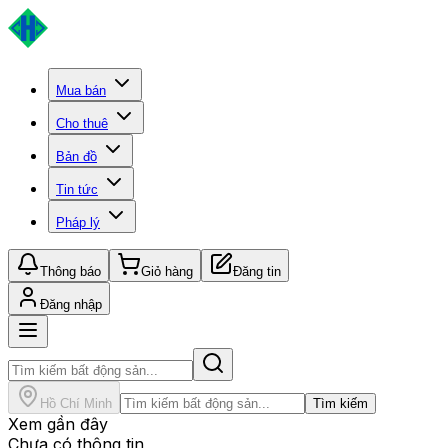
Mua bán
Cho thuê
Bản đồ
Tin tức
Pháp lý
Thông báo
Giỏ hàng
Đăng tin
Đăng nhập
Hồ Chí Minh
Tìm kiếm
Xem gần đây
Chưa có thông tin