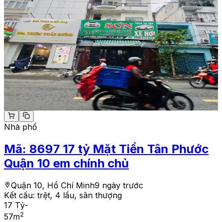
Nhà phố
Mã:
8697
17 tỷ Mặt Tiền Tân Phước
Quận 10 em chính chủ
Quận 10, Hồ Chí Minh
9 ngày trước
Kết cấu:
trệt, 4 lầu, sân thượng
17 Tỷ
-
2
57
m