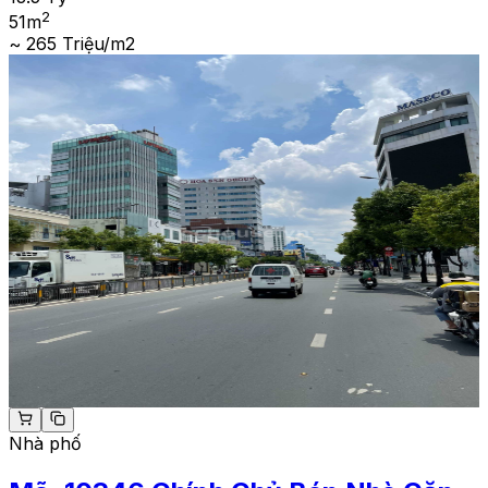
2
51
m
~ 265 Triệu/m2
Nhà phố