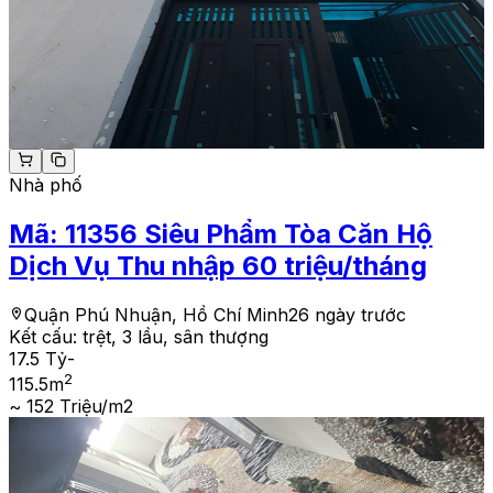
Nhà phố
Mã:
11356
Siêu Phẩm Tòa Căn Hộ
Dịch Vụ Thu nhập 60 triệu/tháng
Quận Phú Nhuận, Hồ Chí Minh
26 ngày trước
Kết cấu:
trệt, 3 lầu, sân thượng
17.5 Tỷ
-
2
115.5
m
~ 152 Triệu/m2