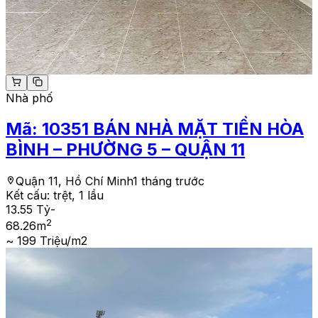
Nhà phố
Mã:
10351
BÁN NHÀ MẶT TIỀN HÒA
BÌNH – PHƯỜNG 5 – QUẬN 11
Quận 11, Hồ Chí Minh
1 tháng trước
Kết cấu:
trệt, 1 lầu
13.55 Tỷ
-
2
68.26
m
~ 199 Triệu/m2