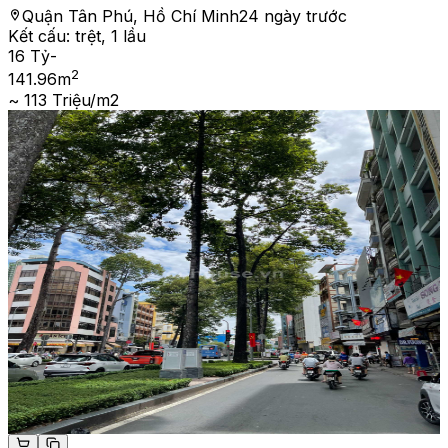
Quận Tân Phú, Hồ Chí Minh
24 ngày trước
Kết cấu:
trệt, 1 lầu
16 Tỷ
-
2
141.96
m
~ 113 Triệu/m2