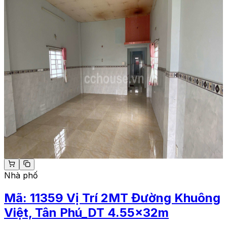
Nhà phố
Mã:
11359
Vị Trí 2MT Đường Khuông
Việt, Tân Phú_DT 4.55x32m