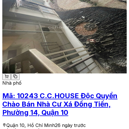
Nhà phố
Mã:
10243
C.C.HOUSE Độc Quyền
Chào Bán Nhà Cư Xá Đồng Tiến,
Phường 14, Quận 10
Quận 10, Hồ Chí Minh
26 ngày trước