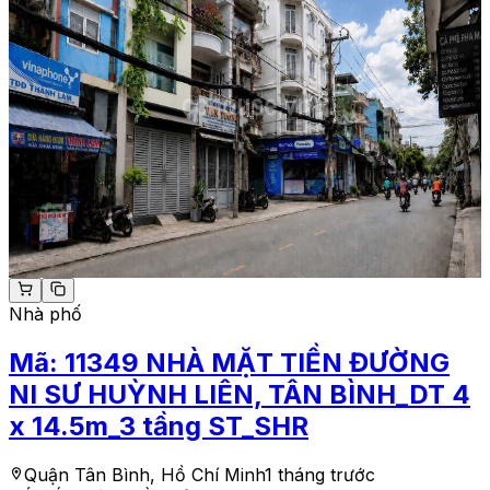
Nhà phố
Mã:
11349
NHÀ MẶT TIỀN ĐƯỜNG
NI SƯ HUỲNH LIÊN, TÂN BÌNH_DT 4
x 14.5m_3 tầng ST_SHR
Quận Tân Bình, Hồ Chí Minh
1 tháng trước