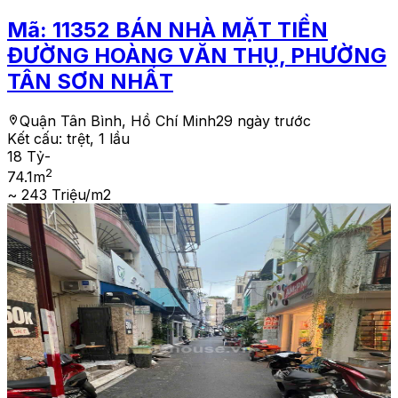
Mã:
11352
BÁN NHÀ MẶT TIỀN
ĐƯỜNG HOÀNG VĂN THỤ, PHƯỜNG
TÂN SƠN NHẤT
Quận Tân Bình, Hồ Chí Minh
29 ngày trước
Kết cấu:
trệt, 1 lầu
18 Tỷ
-
2
74.1
m
~ 243 Triệu/m2