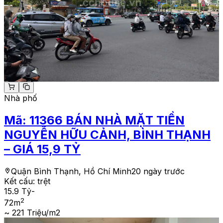
Nhà phố
Mã:
11366
BÁN NHÀ MẶT TIỀN
NGUYỄN HỮU CẢNH, BÌNH THẠNH
– GIÁ 15,9 TỶ
Quận Bình Thạnh, Hồ Chí Minh
20 ngày trước
Kết cấu:
trệt
15.9 Tỷ
-
2
72
m
~ 221 Triệu/m2