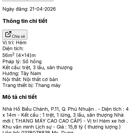
Ngày đăng:
21-04-2026
Thông tin chi tiết
Chia sẻ
Vị trí:
Hẻm
Diện tích:
2
56
m
(4x14)m
Pháp lý:
Sổ hồng
Kết cấu:
trệt, 3 lầu, sân thượng
Hướng:
Tây Nam
Nội thất:
Nội thất cơ bản
Trang thiết bị:
Thang máy
Mô tả chi tiết
Nhà Hồ Biểu Chánh, P.11, Q. Phú Nhuận . - Diện tích : 4
x 14m - Kết cấu : 1 trệt, 1 lửng, 3 lầu, sân thượng Nhà
mới ( THANG MÁY CAO CAO CẤP) - Vị trí Hẻm xe hơi .
Khu văn minh Lịch sự - Giá : 15,8 tỷ ( thương lượng )
Liên hệ: 0338078838 Ms. Dung