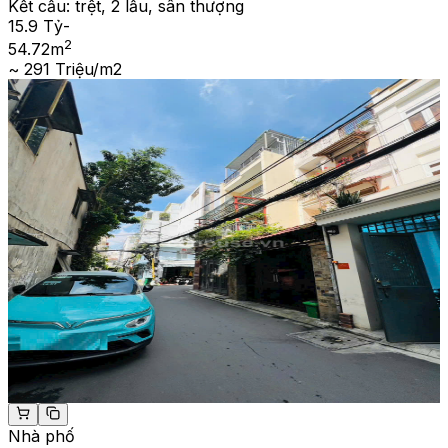
Kết cấu:
trệt, 2 lầu, sân thượng
15.9 Tỷ
-
2
54.72
m
~ 291 Triệu/m2
Nhà phố