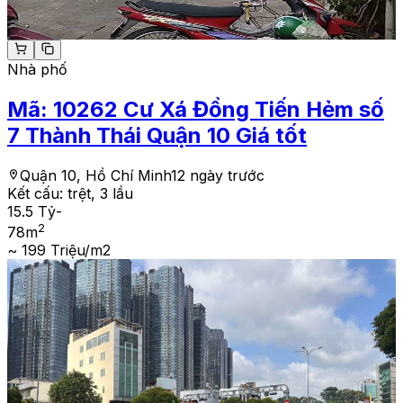
Nhà phố
Mã:
10262
Cư Xá Đồng Tiến Hẻm số
7 Thành Thái Quận 10 Giá tốt
Quận 10, Hồ Chí Minh
12 ngày trước
Kết cấu:
trệt, 3 lầu
15.5 Tỷ
-
2
78
m
~ 199 Triệu/m2