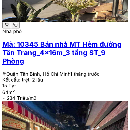
Nhà phố
Mã:
10345
Bán nhà MT Hẻm đường
Tân Trang_4x16m_3 tầng ST_9
Phòng
Quận Tân Bình, Hồ Chí Minh
1 tháng trước
Kết cấu:
trệt, 2 lầu
15 Tỷ
-
2
64
m
~ 234 Triệu/m2