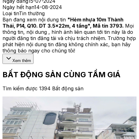
Ngày đăng
15-07-2024
Ngày hết hạn
14-08-2024
Loại tin
Tin thường
Bạn đang xem nội dung tin
"
Hẻm nhựa 10m Thành
Thái, P14, Q10. DT 3.5x22m, 4 tầng
", Mã tin
3793
.
Mọi
thông tin, nội dung , hình ảnh liên quan tới tin này là do
người đăng tin đăng tải và chịu trách nhiệm. Trường hợp
phát hiện nội dung tin đăng không chính xác, bạn hãy
thông báo ngay cho chúng tôi!
Xem thêm
BẤT ĐỘNG SẢN CÙNG TẦM GIÁ
Tìm kiếm được 1394 Bất động sản