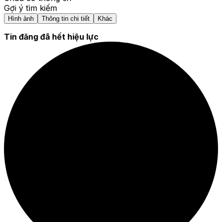
Gợi ý tìm kiếm
Hình ảnh
Thông tin chi tiết
Khác
Tin đăng đã hết hiệu lực