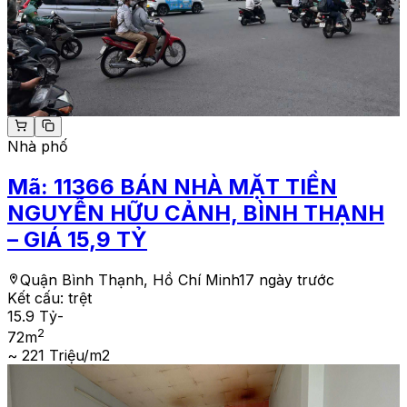
Nhà phố
Mã:
11366
BÁN NHÀ MẶT TIỀN
NGUYỄN HỮU CẢNH, BÌNH THẠNH
– GIÁ 15,9 TỶ
Quận Bình Thạnh, Hồ Chí Minh
17 ngày trước
Kết cấu:
trệt
15.9 Tỷ
-
2
72
m
~ 221 Triệu/m2