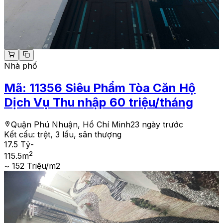
Nhà phố
Mã:
11356
Siêu Phẩm Tòa Căn Hộ
Dịch Vụ Thu nhập 60 triệu/tháng
Quận Phú Nhuận, Hồ Chí Minh
23 ngày trước
Kết cấu:
trệt, 3 lầu, sân thượng
17.5 Tỷ
-
2
115.5
m
~ 152 Triệu/m2