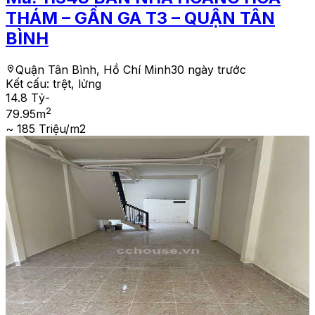
THÁM – GẦN GA T3 – QUẬN TÂN
BÌNH
Quận Tân Bình, Hồ Chí Minh
30 ngày trước
Kết cấu:
trệt, lửng
14.8 Tỷ
-
2
79.95
m
~ 185 Triệu/m2