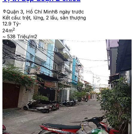
Quận 3, Hồ Chí Minh
8 ngày trước
Kết cấu:
trệt, lửng, 2 lầu, sân thượng
12.9 Tỷ
-
2
24
m
~ 538 Triệu/m2