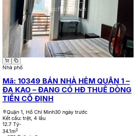
Nhà phố
Mã:
10349
BÁN NHÀ HẺM QUẬN 1 –
ĐA KAO – ĐANG CÓ HĐ THUÊ DÒNG
TIỀN CỐ ĐỊNH
Quận 1, Hồ Chí Minh
30 ngày trước
Kết cấu:
trệt, 4 lầu
12.7 Tỷ
-
2
34.1
m