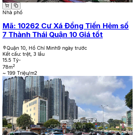
Nhà phố
Mã:
10262
Cư Xá Đồng Tiến Hẻm số
7 Thành Thái Quận 10 Giá tốt
Quận 10, Hồ Chí Minh
9 ngày trước
Kết cấu:
trệt, 3 lầu
15.5 Tỷ
-
2
78
m
~ 199 Triệu/m2