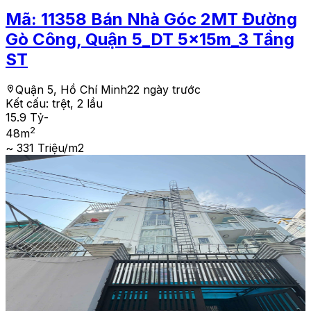
Mã:
11358
Bán Nhà Góc 2MT Đường
Gò Công, Quận 5_DT 5x15m_3 Tầng
ST
Quận 5, Hồ Chí Minh
22 ngày trước
Kết cấu:
trệt, 2 lầu
15.9 Tỷ
-
2
48
m
~ 331 Triệu/m2