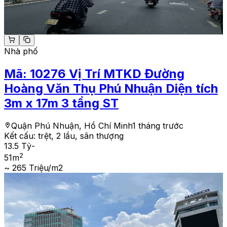
Nhà phố
Mã:
10276
Vị Trí MTKD Đường
Hoàng Văn Thụ Phú Nhuận Diện tích
3m x 17m 3 tầng ST
Quận Phú Nhuận, Hồ Chí Minh
1 tháng trước
Kết cấu:
trệt, 2 lầu, sân thượng
13.5 Tỷ
-
2
51
m
~ 265 Triệu/m2