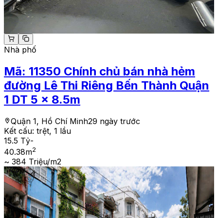
Nhà phố
Mã:
11350
Chính chủ bán nhà hẻm
đường Lê Thi Riêng Bến Thành Quận
1 DT 5 x 8.5m
Quận 1, Hồ Chí Minh
29 ngày trước
Kết cấu:
trệt, 1 lầu
15.5 Tỷ
-
2
40.38
m
~ 384 Triệu/m2