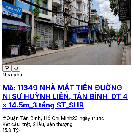
Nhà phố
Mã:
11349
NHÀ MẶT TIỀN ĐƯỜNG
NI SƯ HUỲNH LIÊN, TÂN BÌNH_DT 4
x 14.5m_3 tầng ST_SHR
Quận Tân Bình, Hồ Chí Minh
29 ngày trước
Kết cấu:
trệt, 2 lầu, sân thượng
15.9 Tỷ
-