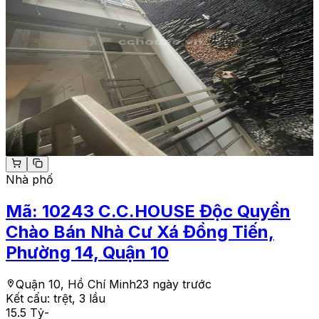
Nhà phố
Mã:
10243
C.C.HOUSE Độc Quyền
Chào Bán Nhà Cư Xá Đồng Tiến,
Phường 14, Quận 10
Quận 10, Hồ Chí Minh
23 ngày trước
Kết cấu:
trệt, 3 lầu
15.5 Tỷ
-