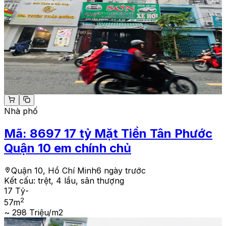
Nhà phố
Mã:
8697
17 tỷ Mặt Tiền Tân Phước
Quận 10 em chính chủ
Quận 10, Hồ Chí Minh
6 ngày trước
Kết cấu:
trệt, 4 lầu, sân thượng
17 Tỷ
-
2
57
m
~ 298 Triệu/m2