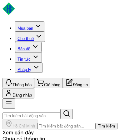
Mua bán
Cho thuê
Bản đồ
Tin tức
Pháp lý
Thông báo
Giỏ hàng
Đăng tin
Đăng nhập
Hồ Chí Minh
Tìm kiếm
Xem gần đây
Chưa có thông tin