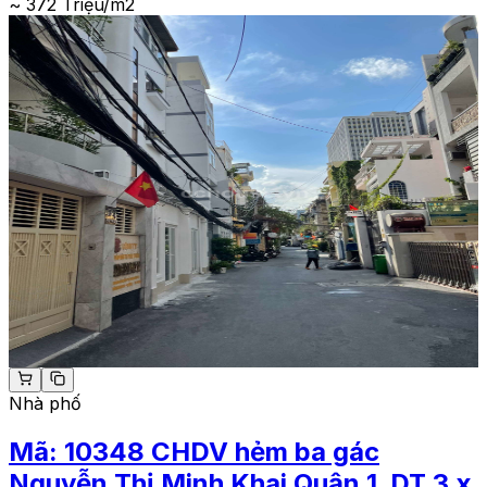
~ 372 Triệu/m2
Nhà phố
Mã:
10348
CHDV hẻm ba gác
Nguyễn Thị Minh Khai Quận 1_DT 3 x