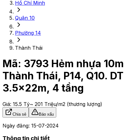
Hồ Chí Minh
Quận 10
Phường 14
Thành Thái
Mã:
3793
Hẻm nhựa 10m
Thành Thái, P14, Q10. DT
3.5x22m, 4 tầng
Giá:
15.5 Tỷ
~ 201 Triệu/m2
(thương lượng)
Chia sẻ
Báo xấu
Ngày đăng:
15-07-2024
Thông tin chi tiết