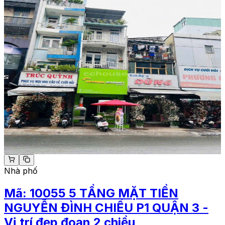
Nhà phố
Mã:
10055
5 TẦNG MẶT TIỀN
NGUYỄN ĐÌNH CHIỂU P1 QUẬN 3 -
Vị trí đẹp đoạn 2 chiều