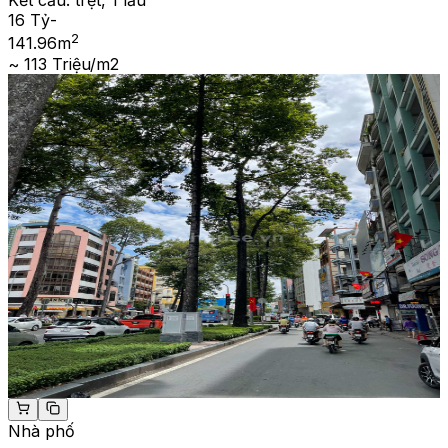
Kết cấu:
trệt, 1 lầu
16 Tỷ
-
2
141.96
m
~ 113 Triệu/m2
Nhà phố