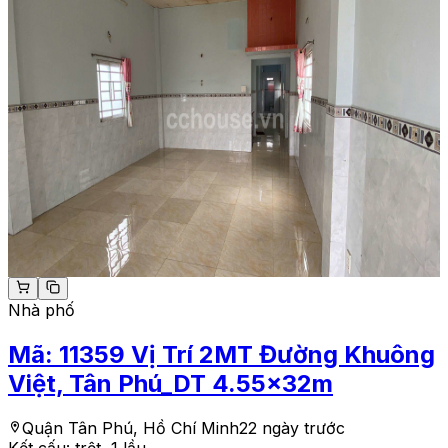
Nhà phố
Mã:
11359
Vị Trí 2MT Đường Khuông
Việt, Tân Phú_DT 4.55x32m
Quận Tân Phú, Hồ Chí Minh
22 ngày trước