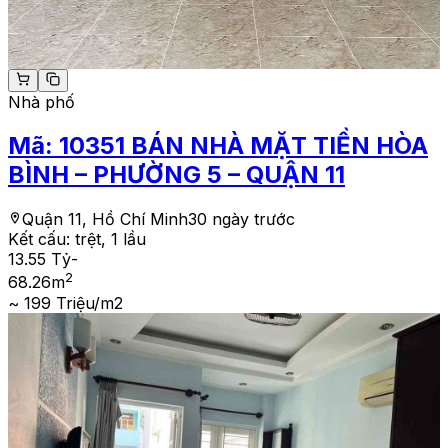
Nhà phố
Mã:
10351
BÁN NHÀ MẶT TIỀN HÒA
BÌNH – PHƯỜNG 5 – QUẬN 11
Quận 11, Hồ Chí Minh
30 ngày trước
Kết cấu:
trệt, 1 lầu
13.55 Tỷ
-
2
68.26
m
~ 199 Triệu/m2