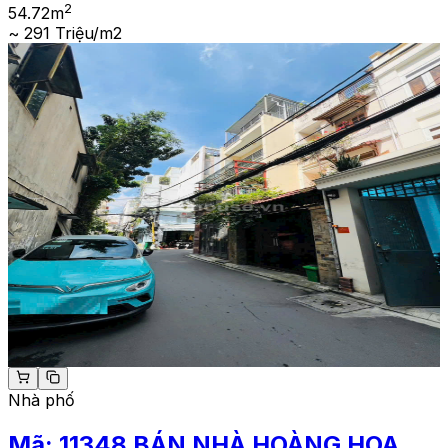
2
54.72
m
~ 291 Triệu/m2
Nhà phố
Mã:
11348
BÁN NHÀ HOÀNG HOA