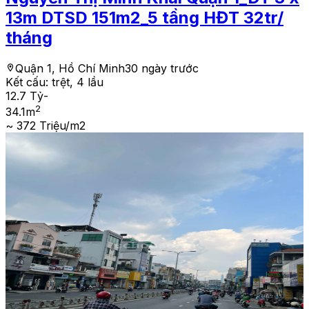
13m DTSD 151m2_5 tầng HĐT 32tr/
tháng
Quận 1, Hồ Chí Minh
30 ngày trước
Kết cấu:
trệt, 4 lầu
12.7 Tỷ
-
2
34.1
m
~ 372 Triệu/m2