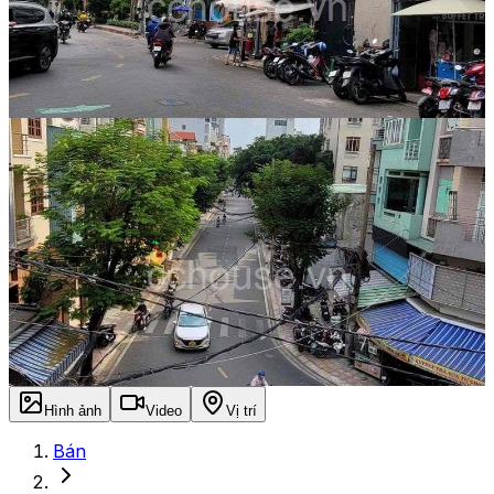
Hình ảnh
Video
Vị trí
Bán