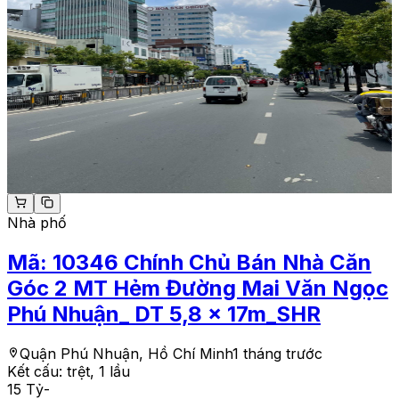
Nhà phố
Mã:
10346
Chính Chủ Bán Nhà Căn
Góc 2 MT Hẻm Đường Mai Văn Ngọc
Phú Nhuận_ DT 5,8 x 17m_SHR
Quận Phú Nhuận, Hồ Chí Minh
1 tháng trước
Kết cấu:
trệt, 1 lầu
15 Tỷ
-