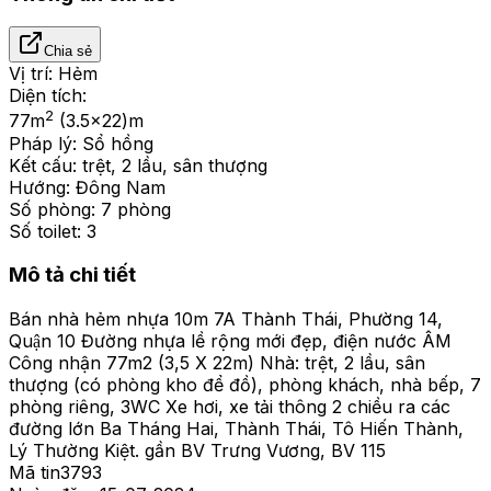
Chia sẻ
Vị trí:
Hẻm
Diện tích:
2
77
m
(3.5x22)m
Pháp lý:
Sổ hồng
Kết cấu:
trệt, 2 lầu, sân thượng
Hướng:
Đông Nam
Số phòng:
7 phòng
Số toilet:
3
Mô tả chi tiết
Bán nhà hẻm nhựa 10m 7A Thành Thái, Phường 14,
Quận 10 Đường nhựa lề rộng mới đẹp, điện nước ÂM
Công nhận 77m2 (3,5 X 22m) Nhà: trệt, 2 lầu, sân
thượng (có phòng kho để đồ), phòng khách, nhà bếp, 7
phòng riêng, 3WC Xe hơi, xe tải thông 2 chiều ra các
đường lớn Ba Tháng Hai, Thành Thái, Tô Hiến Thành,
Lý Thường Kiệt. gần BV Trưng Vương, BV 115
Mã tin
3793