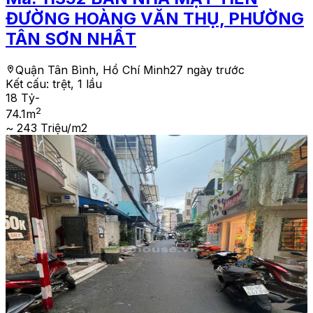
ĐƯỜNG HOÀNG VĂN THỤ, PHƯỜNG
TÂN SƠN NHẤT
Quận Tân Bình, Hồ Chí Minh
27 ngày trước
Kết cấu:
trệt, 1 lầu
18 Tỷ
-
2
74.1
m
~ 243 Triệu/m2