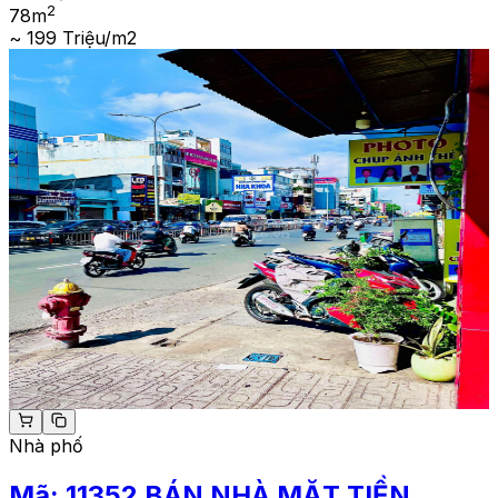
2
78
m
~ 199 Triệu/m2
Nhà phố
Mã:
11352
BÁN NHÀ MẶT TIỀN