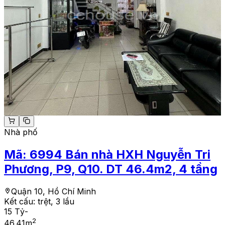
Nhà phố
Mã:
6994
Bán nhà HXH Nguyễn Tri
Phương, P9, Q10. DT 46.4m2, 4 tầng
Quận 10, Hồ Chí Minh
Kết cấu:
trệt, 3 lầu
15 Tỷ
-
2
46.41
m