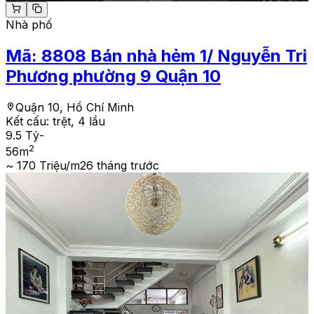
Nhà phố
Mã:
8808
Bán nhà hẻm 1/ Nguyễn Tri
Phương phường 9 Quận 10
Quận 10, Hồ Chí Minh
Kết cấu:
trệt, 4 lầu
9.5 Tỷ
-
2
56
m
~ 170 Triệu/m2
6 tháng trước