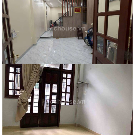
15 Tỷ
Mã:
9991
Hẻm 4m gần Mặt Tiền Nguyễn Tri
Phương .P 8. Q10
Nhà phố
9 Tỷ
Mã:
9992
Bán nhà hẻm 282A Nguyễn Tri
Phương, P.Vườn Lài. DT 3.5x10m, 4 tầng ST