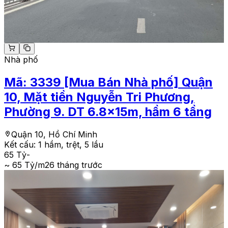
Nhà phố
Mã:
3339
[Mua Bán Nhà phố] Quận
10, Mặt tiền Nguyễn Tri Phương,
Phường 9. DT 6.8x15m, hầm 6 tầng
Quận 10, Hồ Chí Minh
Kết cấu:
1 hầm, trệt, 5 lầu
65 Tỷ
-
~ 65 Tỷ/m2
6 tháng trước