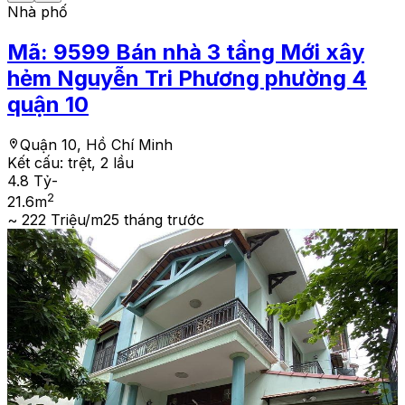
Nhà phố
Mã:
9599
Bán nhà 3 tầng Mới xây
hẻm Nguyễn Tri Phương phường 4
quận 10
Quận 10, Hồ Chí Minh
Kết cấu:
trệt, 2 lầu
4.8 Tỷ
-
2
21.6
m
~ 222 Triệu/m2
5 tháng trước