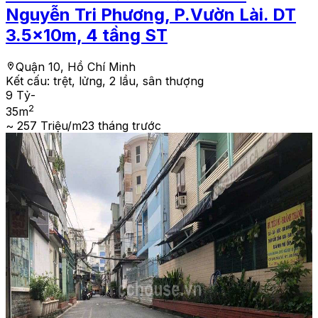
Nguyễn Tri Phương, P.Vườn Lài. DT
3.5x10m, 4 tầng ST
Quận 10, Hồ Chí Minh
Kết cấu:
trệt, lửng, 2 lầu, sân thượng
9 Tỷ
-
2
35
m
~ 257 Triệu/m2
3 tháng trước