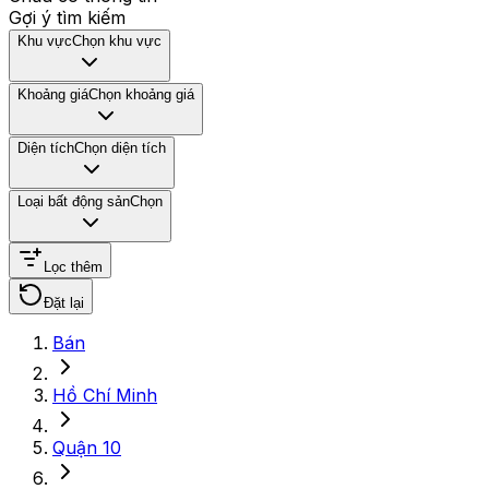
Gợi ý tìm kiếm
Khu vực
Chọn khu vực
Khoảng giá
Chọn khoảng giá
Diện tích
Chọn diện tích
Loại bất động sản
Chọn
Lọc thêm
Đặt lại
Bán
Hồ Chí Minh
Quận 10