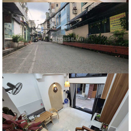
Nhà phố
11.5 Tỷ
Mã:
9941
Bán nhà HXH 6m Nguyễn Tri Phương,
P.Diên Hồng. DT 3.64x12.3m, 4 tầng ST
Nhà phố
4.8 Tỷ
Mã:
9599
Bán nhà 3 tầng Mới xây hẻm Nguyễn
Tri Phương phường 4 quận 10