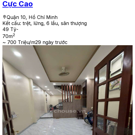
Cực Cao
Quận 10, Hồ Chí Minh
Kết cấu:
trệt, lửng, 6 lầu, sân thượng
49 Tỷ
-
2
70
m
~ 700 Triệu/m2
9 ngày trước