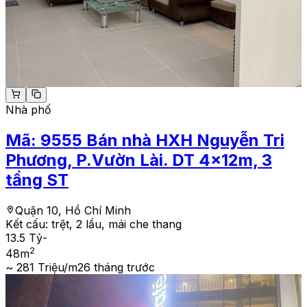
Nhà phố
Mã:
9555
Bán nhà HXH Nguyễn Tri
Phương, P.Vườn Lài. DT 4x12m, 3
tầng ST
Quận 10, Hồ Chí Minh
Kết cấu:
trệt, 2 lầu, mái che thang
13.5 Tỷ
-
2
48
m
~ 281 Triệu/m2
6 tháng trước