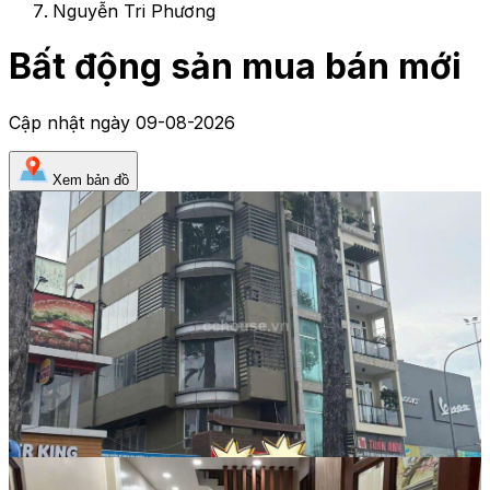
Nguyễn Tri Phương
Bất động sản mua bán mới
Cập nhật ngày
09-08-2026
Xem bản đồ
Tòa nhà
49 Tỷ
Mã:
8862
Siêu Phẩm Toà Nhà Cực Hiếm 2 Mặt
Tiền Nguyễn Tri Phương Quận 10 - 8 tầng Dòng
tiền thu nhập Cực Cao
Nhà phố