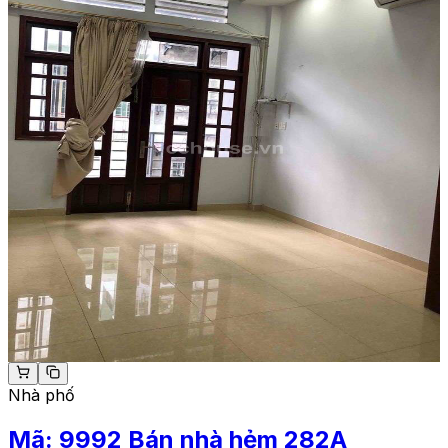
Nhà phố
Mã:
9992
Bán nhà hẻm 282A