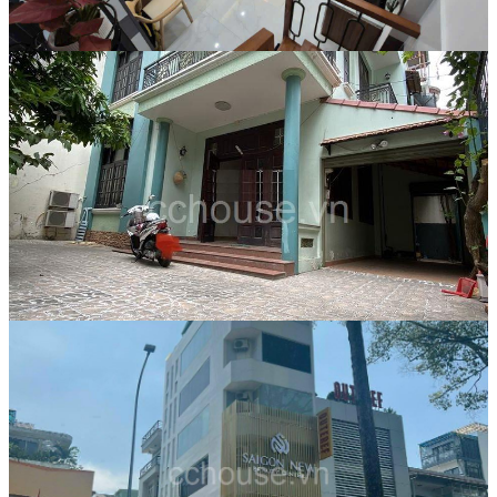
Nhà phố
38 Tỷ
Mã:
8792
Biệt thự sân vườn hẻm xe hơi Nguyễn
Tri Phương p9.Q10
Nhà phố
65 Tỷ
Mã:
4237
Bán Toà nhà Mặt tiền Nguyễn Tri
Phương, Phường 9