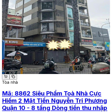
Tòa nhà
Mã:
8862
Siêu Phẩm Toà Nhà Cực
Hiếm 2 Mặt Tiền Nguyễn Tri Phương
Quận 10 - 8 tầng Dòng tiền thu nhập