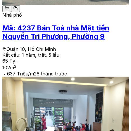
Nhà phố
Mã:
4237
Bán Toà nhà Mặt tiền
Nguyễn Tri Phương, Phường 9
Quận 10, Hồ Chí Minh
Kết cấu:
1 hầm, trệt, 5 lầu
65 Tỷ
-
2
102
m
~ 637 Triệu/m2
6 tháng trước