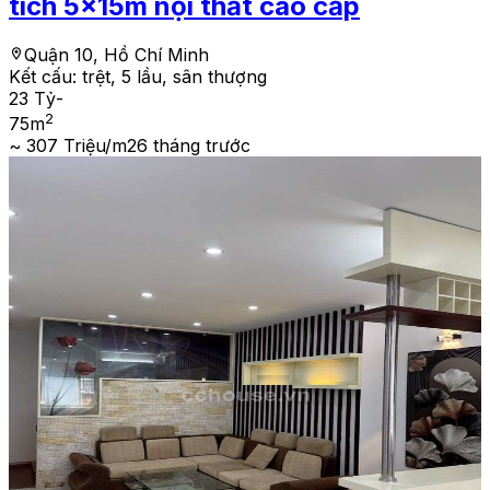
tích 5x15m nội thất cao cấp
Quận 10, Hồ Chí Minh
Kết cấu:
trệt, 5 lầu, sân thượng
23 Tỷ
-
2
75
m
~ 307 Triệu/m2
6 tháng trước