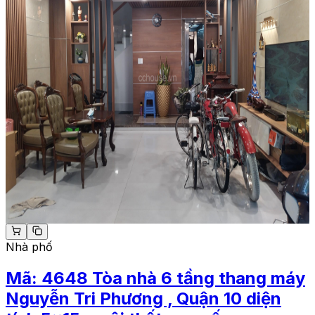
Nhà phố
Mã:
4648
Tòa nhà 6 tầng thang máy
Nguyễn Tri Phương , Quận 10 diện