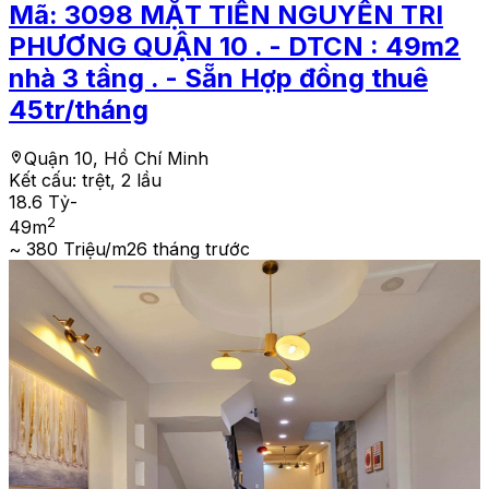
Mã:
3098
MẶT TIỀN NGUYỄN TRI
PHƯƠNG QUẬN 10 . - DTCN : 49m2
nhà 3 tầng . - Sẵn Hợp đồng thuê
45tr/tháng
Quận 10, Hồ Chí Minh
Kết cấu:
trệt, 2 lầu
18.6 Tỷ
-
2
49
m
~ 380 Triệu/m2
6 tháng trước