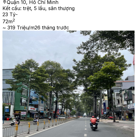
Quận 10, Hồ Chí Minh
Kết cấu:
trệt, 5 lầu, sân thượng
23 Tỷ
-
2
72
m
~ 319 Triệu/m2
6 tháng trước