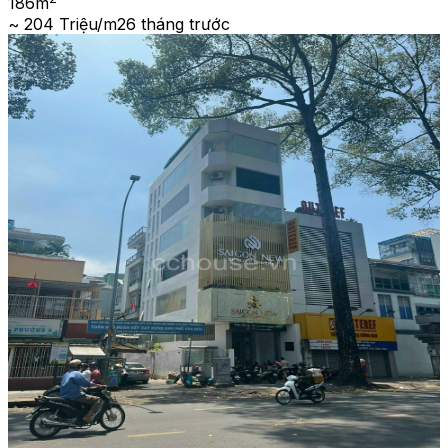
186
m
~ 204 Triệu/m2
6 tháng trước