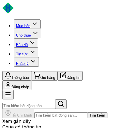
Mua bán
Cho thuê
Bản đồ
Tin tức
Pháp lý
Thông báo
Giỏ hàng
Đăng tin
Đăng nhập
Hồ Chí Minh
Tìm kiếm
Xem gần đây
Chưa có thông tin