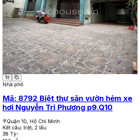
Nhà phố
Mã:
8792
Biệt thự sân vườn hẻm xe
hơi Nguyễn Tri Phương p9.Q10
Quận 10, Hồ Chí Minh
Kết cấu:
trệt, 2 lầu
38 Tỷ
-
2