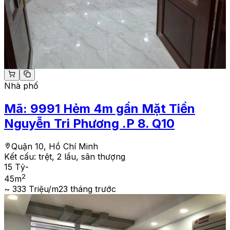
Nhà phố
Mã:
9991
Hẻm 4m gần Mặt Tiền
Nguyễn Tri Phương .P 8. Q10
Quận 10, Hồ Chí Minh
Kết cấu:
trệt, 2 lầu, sân thượng
15 Tỷ
-
2
45
m
~ 333 Triệu/m2
3 tháng trước