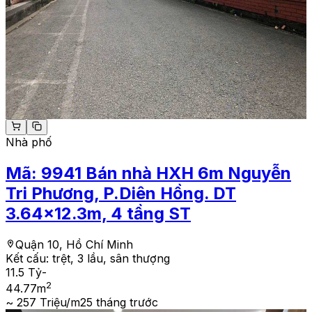
Nhà phố
Mã:
9941
Bán nhà HXH 6m Nguyễn
Tri Phương, P.Diên Hồng. DT
3.64x12.3m, 4 tầng ST
Quận 10, Hồ Chí Minh
Kết cấu:
trệt, 3 lầu, sân thượng
11.5 Tỷ
-
2
44.77
m
~ 257 Triệu/m2
5 tháng trước