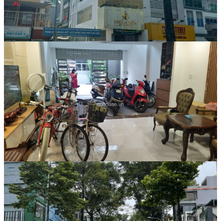
Nhà phố
23 Tỷ
Mã:
60
Bán Nhà phố Quận 10, Hẻm 8m Nguyễn
Tri Phương, Phường 5 , nhà mới 6 Tầng , thang
máy , nội thất cao cấp
Nhà phố
65 Tỷ
Mã:
3339
[Mua Bán Nhà phố] Quận 10, Mặt tiền
Nguyễn Tri Phương, Phường 9. DT 6.8x15m, hầm