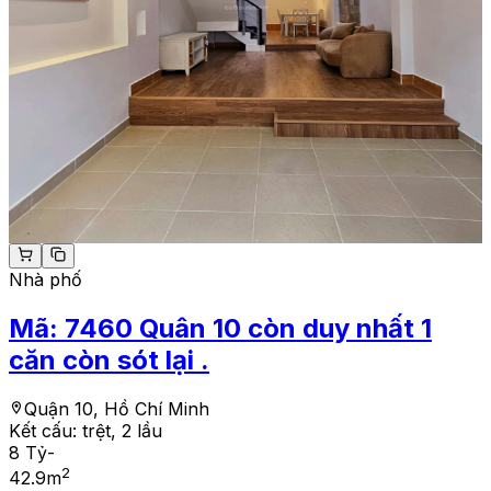
Nhà phố
Mã:
7460
Quân 10 còn duy nhất 1
căn còn sót lại .
Quận 10, Hồ Chí Minh
Kết cấu:
trệt, 2 lầu
8 Tỷ
-
2
42.9
m