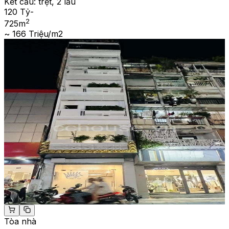
Kết cấu:
trệt, 2 lầu
120 Tỷ
-
2
725
m
~ 166 Triệu/m2
Tòa nhà