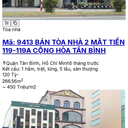
Tòa nhà
Mã:
9413
BÁN TÒA NHÀ 2 MẶT TIỀN
119-119A CỘNG HÒA TÂN BÌNH
Quận Tân Bình, Hồ Chí Minh
5 tháng trước
Kết cấu:
1 hầm, trệt, lửng, 5 lầu, sân thượng
120 Tỷ
-
2
266.56
m
~ 450 Triệu/m2