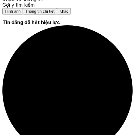
Gợi ý tìm kiếm
Hình ảnh
Thông tin chi tiết
Khác
Tin đăng đã hết hiệu lực