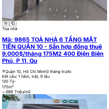
Tòa nhà
Mã:
9865
TOÀ NHÀ 6 TẦNG MẶT
TIỀN QUẬN 10 - Sẵn hợp đồng thuê
9.000$/tháng 175M2 400 Điện Biên
Phủ, P 11, Qu
Quận 10, Hồ Chí Minh
3 tháng trước
Kết cấu:
1 hầm, trệt, 6 lầu
120 Tỷ
-
2
175
m
~ 686 Triệu/m2