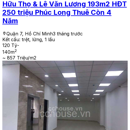
Hữu Thọ & Lê Văn Lương 193m2 HĐT
250 triệu Phúc Long Thuê Còn 4
Năm
Quận 7, Hồ Chí Minh
3 tháng trước
Kết cấu:
trệt, lửng, 1 lầu
120 Tỷ
-
2
140
m
~ 857 Triệu/m2