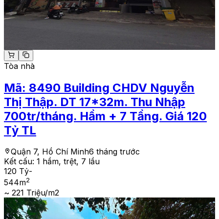
Tòa nhà
Mã:
8490
Building CHDV Nguyễn
Thị Thập. DT 17*32m. Thu Nhập
700tr/tháng. Hầm + 7 Tầng. Giá 120
Tỷ TL
Quận 7, Hồ Chí Minh
6 tháng trước
Kết cấu:
1 hầm, trệt, 7 lầu
120 Tỷ
-
2
544
m
~ 221 Triệu/m2