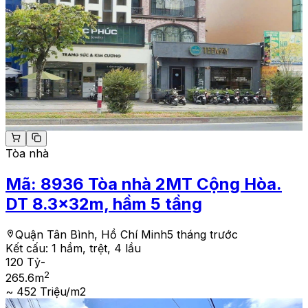
Tòa nhà
Mã:
8936
Tòa nhà 2MT Cộng Hòa.
DT 8.3x32m, hầm 5 tầng
Quận Tân Bình, Hồ Chí Minh
5 tháng trước
Kết cấu:
1 hầm, trệt, 4 lầu
120 Tỷ
-
2
265.6
m
~ 452 Triệu/m2