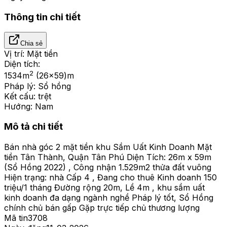
Thông tin chi tiết
Chia sẻ
Vị trí:
Mặt tiền
Diện tích:
2
1534
m
(26x59)m
Pháp lý:
Sổ hồng
Kết cấu:
trệt
Hướng:
Nam
Mô tả chi tiết
Bán nhà góc 2 mặt tiền khu Sầm Uất Kinh Doanh Mặt
tiền Tân Thành, Quận Tân Phú Diện Tích: 26m x 59m
(Sổ Hồng 2022) , Công nhận 1.529m2 thửa đất vuông
Hiện trạng: nhà Cấp 4 , Đang cho thuê Kinh doanh 150
triệu/1 tháng Đường rộng 20m, Lề 4m , khu sầm uất
kinh doanh đa dạng ngành nghề Pháp lý tốt, Sổ Hồng
chính chủ bán gấp Gặp trực tiếp chủ thương lượng
Mã tin
3708