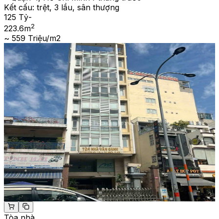
Kết cấu:
trệt, 3 lầu, sân thượng
125 Tỷ
-
2
223.6
m
~ 559 Triệu/m2
Tòa nhà