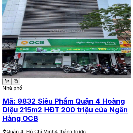
Nhà phố
Mã:
9832
Siêu Phẩm Quận 4 Hoàng
Diệu 215m2 HĐT 200 triệu của Ngân
Hàng OCB
Quận 4, Hồ Chí Minh
4 tháng trước