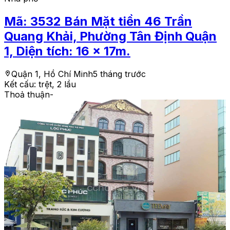
Mã:
3532
Bán Mặt tiền 46 Trần
Quang Khải, Phường Tân Định Quận
1, Diện tích: 16 x 17m.
Quận 1, Hồ Chí Minh
5 tháng trước
Kết cấu:
trệt, 2 lầu
Thoả thuận
-