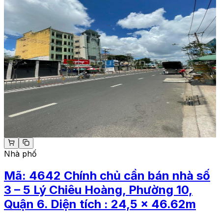
Nhà phố
Mã:
4642
Chính chủ cần bán nhà số
3 – 5 Lý Chiêu Hoàng, Phường 10,
Quận 6. Diện tích : 24,5 x 46.62m