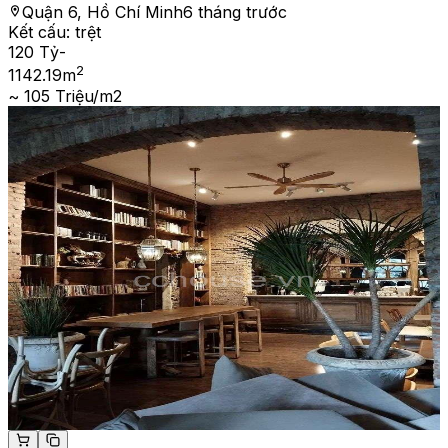
Quận 6, Hồ Chí Minh
6 tháng trước
Kết cấu:
trệt
120 Tỷ
-
2
1142.19
m
~ 105 Triệu/m2