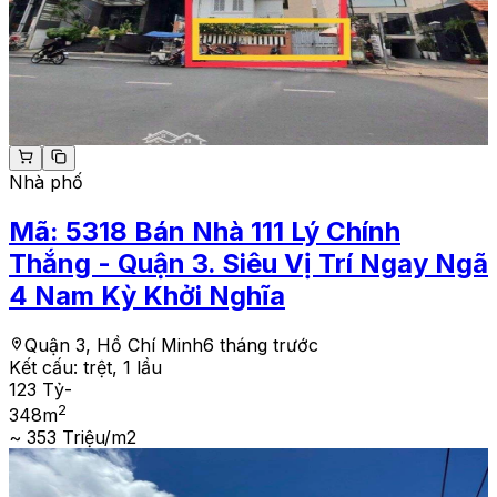
Nhà phố
Mã:
5318
Bán Nhà 111 Lý Chính
Thắng - Quận 3. Siêu Vị Trí Ngay Ngã
4 Nam Kỳ Khởi Nghĩa
Quận 3, Hồ Chí Minh
6 tháng trước
Kết cấu:
trệt, 1 lầu
123 Tỷ
-
2
348
m
~ 353 Triệu/m2