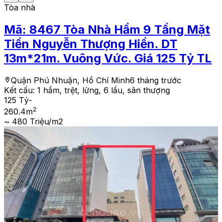
Tòa nhà
Mã:
8467
Tòa Nhà Hầm 9 Tầng Mặt
Tiền Nguyễn Thượng Hiền. DT
13m*21m. Vuông Vức. Giá 125 Tỷ TL
Quận Phú Nhuận, Hồ Chí Minh
6 tháng trước
Kết cấu:
1 hầm, trệt, lửng, 6 lầu, sân thượng
125 Tỷ
-
2
260.4
m
~ 480 Triệu/m2