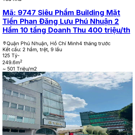
Mã:
9747
Siêu Phẩm Building Mặt
Tiền Phan Đăng Lưu Phú Nhuận 2
Hầm 10 tầng Doanh Thu 400 triệu/th
Quận Phú Nhuận, Hồ Chí Minh
4 tháng trước
Kết cấu:
2 hầm, trệt, 9 lầu
125 Tỷ
-
2
249.6
m
~ 501 Triệu/m2