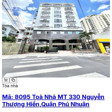
Tòa nhà
Mã:
8095
Toà Nhà MT 330 Nguyễn
Thượng Hiền,Quận Phú Nhuận