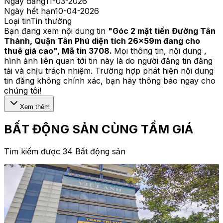
Ngày đăng
11-03-2026
Ngày hết hạn
10-04-2026
Loại tin
Tin thường
Bạn đang xem nội dung tin
"
Góc 2 mặt tiền Đường Tân
Thành, Quận Tân Phú diện tích 26x59m đang cho
thuê giá cao
", Mã tin
3708
.
Mọi thông tin, nội dung ,
hình ảnh liên quan tới tin này là do người đăng tin đăng
tải và chịu trách nhiệm. Trường hợp phát hiện nội dung
tin đăng không chính xác, bạn hãy thông báo ngay cho
chúng tôi!
Xem thêm
BẤT ĐỘNG SẢN CÙNG TẦM GIÁ
Tìm kiếm được 34 Bất động sản