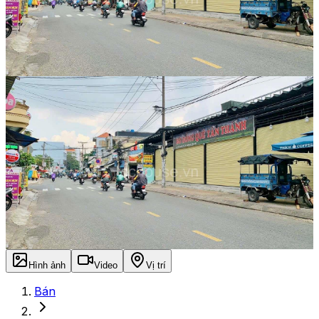
Hình ảnh
Video
Vị trí
Bán