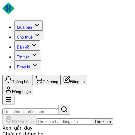
Mua bán
Cho thuê
Bản đồ
Tin tức
Pháp lý
Thông báo
Giỏ hàng
Đăng tin
Đăng nhập
Hồ Chí Minh
Tìm kiếm
Xem gần đây
Chưa có thông tin