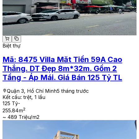
Biệt thự
Mã:
8475
Villa Măt Tiền 59A Cao
Thắng. DT Đẹp 8m*32m. Gồm 2
Tầng - Áp Mái. Giá Bán 125 Tỷ TL
Quận 3, Hồ Chí Minh
5 tháng trước
Kết cấu:
trệt, 1 lầu
125 Tỷ
-
2
255.84
m
~ 489 Triệu/m2