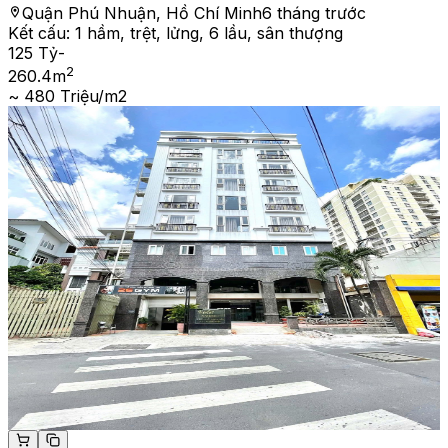
Quận Phú Nhuận, Hồ Chí Minh
6 tháng trước
Kết cấu:
1 hầm, trệt, lửng, 6 lầu, sân thượng
125 Tỷ
-
2
260.4
m
~ 480 Triệu/m2