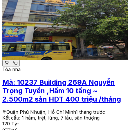
Tòa nhà
Mã:
10237
Building 269A Nguyễn
Trọng Tuyển ,Hầm 10 tầng ~
2.500m2 sàn HDT 400 triệu /tháng
Quận Phú Nhuận, Hồ Chí Minh
1 tháng trước
Kết cấu:
1 hầm, trệt, lửng, 7 lầu, sân thượng
120 Tỷ
-
2