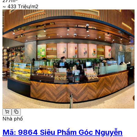
277
m
~ 433 Triệu/m2
Nhà phố
Mã:
9864
Siêu Phẩm Góc Nguyễn