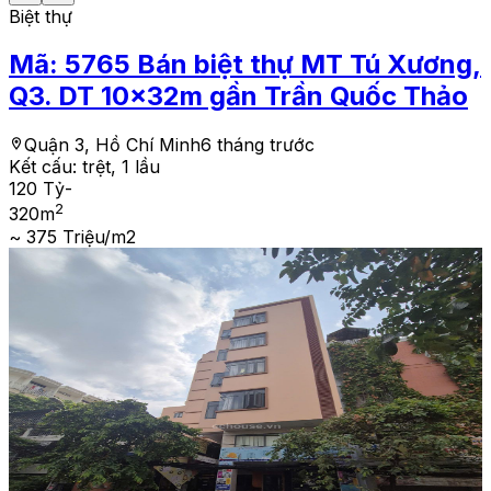
Biệt thự
Mã:
5765
Bán biệt thự MT Tú Xương,
Q3. DT 10x32m gần Trần Quốc Thảo
Quận 3, Hồ Chí Minh
6 tháng trước
Kết cấu:
trệt, 1 lầu
120 Tỷ
-
2
320
m
~ 375 Triệu/m2