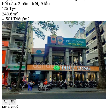
Kết cấu:
2 hầm, trệt, 9 lầu
125 Tỷ
-
2
249.6
m
~ 501 Triệu/m2
Nhà phố