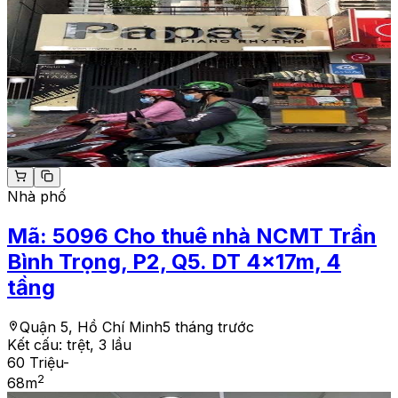
Nhà phố
Mã:
5096
Cho thuê nhà NCMT Trần
Bình Trọng, P2, Q5. DT 4x17m, 4
tầng
Quận 5, Hồ Chí Minh
5 tháng trước
Kết cấu:
trệt, 3 lầu
60 Triệu
-
2
68
m