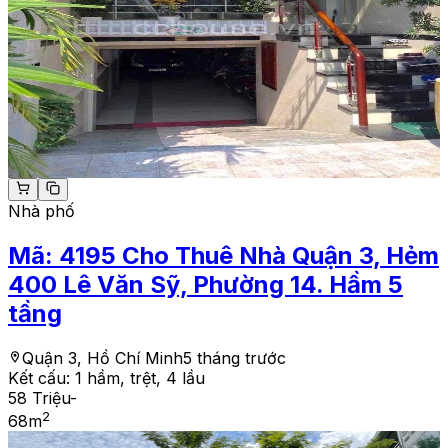
Nhà phố
Mã:
4195
Cho Thuê Nhà Quận 3, Hẻm
400 Lê Văn Sỹ, Phường 14. Hầm 5
tầng
Quận 3, Hồ Chí Minh
5 tháng trước
Kết cấu:
1 hầm, trệt, 4 lầu
58 Triệu
-
2
68
m