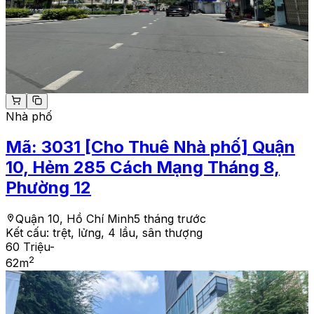
Nhà phố
Mã:
3031
[Cho Thuê Nhà phố] Quận
10, Hẻm 285 Cách Mạng Tháng 8,
Phường 12
Quận 10, Hồ Chí Minh
5 tháng trước
Kết cấu:
trệt, lửng, 4 lầu, sân thượng
60 Triệu
-
2
62
m