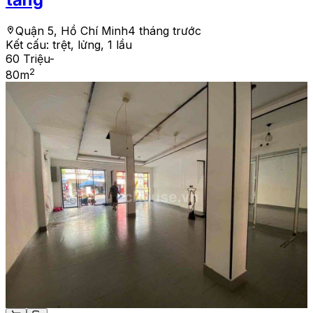
Quận 5, Hồ Chí Minh
4 tháng trước
Kết cấu:
trệt, lửng, 1 lầu
60 Triệu
-
2
80
m