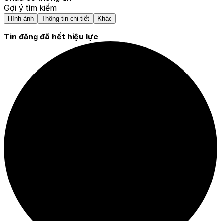
Gợi ý tìm kiếm
Hình ảnh
Thông tin chi tiết
Khác
Tin đăng đã hết hiệu lực