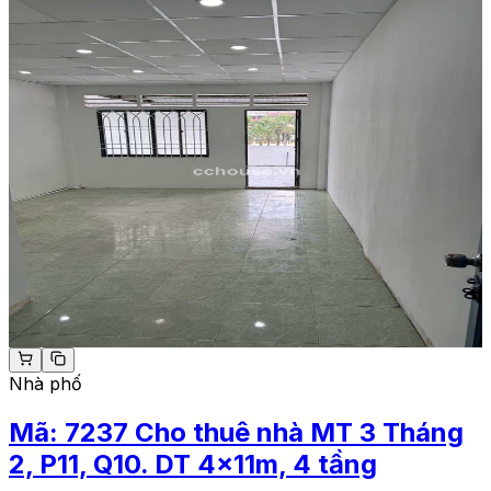
Nhà phố
Mã:
7237
Cho thuê nhà MT 3 Tháng
2, P11, Q10. DT 4x11m, 4 tầng