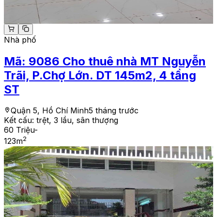
Nhà phố
Mã:
9086
Cho thuê nhà MT Nguyễn
Trãi, P.Chợ Lớn. DT 145m2, 4 tầng
ST
Quận 5, Hồ Chí Minh
5 tháng trước
Kết cấu:
trệt, 3 lầu, sân thượng
60 Triệu
-
2
123
m