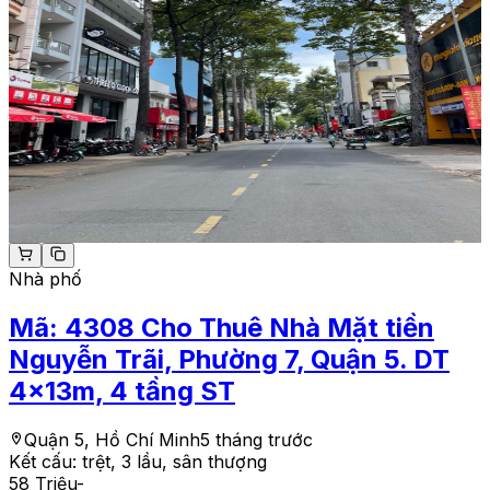
Nhà phố
Mã:
4308
Cho Thuê Nhà Mặt tiền
Nguyễn Trãi, Phường 7, Quận 5. DT
4x13m, 4 tầng ST
Quận 5, Hồ Chí Minh
5 tháng trước
Kết cấu:
trệt, 3 lầu, sân thượng
58 Triệu
-