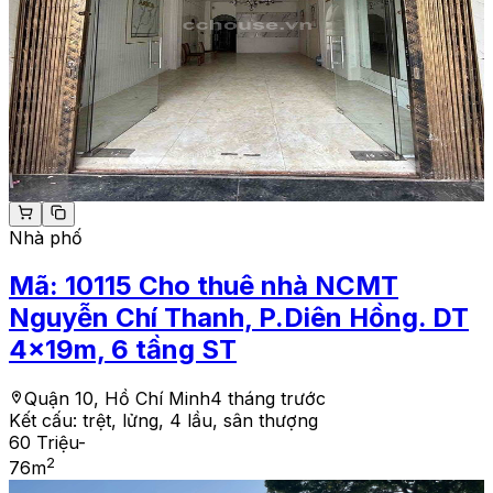
Nhà phố
Mã:
10115
Cho thuê nhà NCMT
Nguyễn Chí Thanh, P.Diên Hồng. DT
4x19m, 6 tầng ST
Quận 10, Hồ Chí Minh
4 tháng trước
Kết cấu:
trệt, lửng, 4 lầu, sân thượng
60 Triệu
-
2
76
m