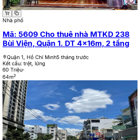
Nhà phố
Mã:
5609
Cho thuê nhà MTKD 238
Bùi Viện, Quận 1. DT 4x16m, 2 tầng
Quận 1, Hồ Chí Minh
5 tháng trước
Kết cấu:
trệt, lửng
60 Triệu
-
2
64
m