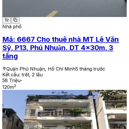
Nhà phố
Mã:
6667
Cho thuê nhà MT Lê Văn
Sỹ, P13, Phú Nhuận. DT 4x30m, 3
tầng
Quận Phú Nhuận, Hồ Chí Minh
5 tháng trước
Kết cấu:
trệt, 2 lầu
58 Triệu
-
2
120
m