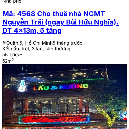
Nhà phố
Mã:
4568
Cho thuê nhà NCMT
Nguyễn Trãi (ngay Bùi Hữu Nghĩa).
DT 4x13m, 5 tầng
Quận 5, Hồ Chí Minh
5 tháng trước
Kết cấu:
trệt, 3 lầu, sân thượng
58 Triệu
-
2
52
m