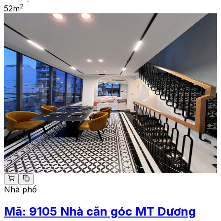
2
52
m
Nhà phố
Mã:
9105
Nhà căn góc MT Dương