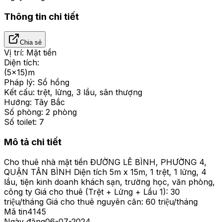
Thông tin chi tiết
Chia sẻ
Vị trí:
Mặt tiền
Diện tích:
(5x15)m
Pháp lý:
Sổ hồng
Kết cấu:
trệt, lửng, 3 lầu, sân thượng
Hướng:
Tây Bắc
Số phòng:
2 phòng
Số toilet:
7
Mô tả chi tiết
Cho thuê nhà mặt tiền ĐƯỜNG LÊ BÌNH, PHƯỜNG 4,
QUẬN TÂN BÌNH Diện tích 5m x 15m, 1 trệt, 1 lửng, 4
lầu, tiện kinh doanh khách sạn, trường học, văn phòng,
công ty Giá cho thuê (Trệt + Lửng + Lầu 1): 30
triệu/tháng Giá cho thuê nguyên căn: 60 triệu/tháng
Mã tin
4145
Ngày đăng
06-07-2024