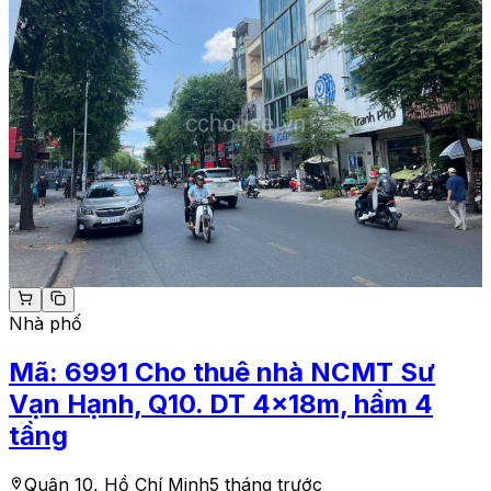
Nhà phố
Mã:
6991
Cho thuê nhà NCMT Sư
Vạn Hạnh, Q10. DT 4x18m, hầm 4
tầng
Quận 10, Hồ Chí Minh
5 tháng trước