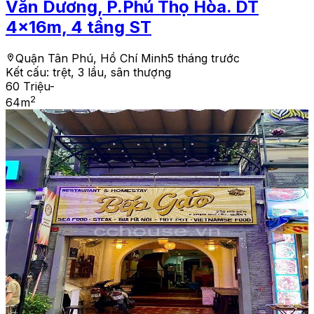
Văn Dương, P.Phú Thọ Hòa. DT
4x16m, 4 tầng ST
Quận Tân Phú, Hồ Chí Minh
5 tháng trước
Kết cấu:
trệt, 3 lầu, sân thượng
60 Triệu
-
2
64
m