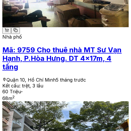
Nhà phố
Mã:
9759
Cho thuê nhà MT Sư Vạn
Hạnh, P.Hòa Hưng. DT 4x17m, 4
tầng
Quận 10, Hồ Chí Minh
5 tháng trước
Kết cấu:
trệt, 3 lầu
60 Triệu
-
2
68
m