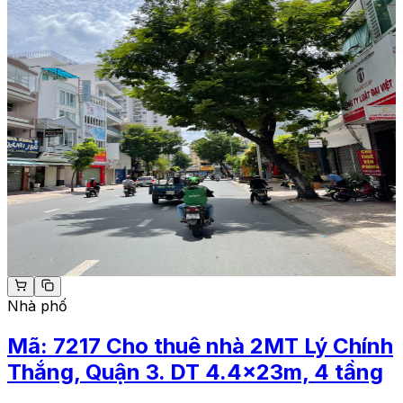
Nhà phố
Mã:
7217
Cho thuê nhà 2MT Lý Chính
Thắng, Quận 3. DT 4.4x23m, 4 tầng