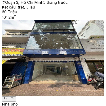
Quận 3, Hồ Chí Minh
5 tháng trước
Kết cấu:
trệt, 3 lầu
60 Triệu
-
2
101.2
m
Nhà phố