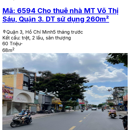
Mã:
6594
Cho thuê nhà MT Võ Thị
Sáu, Quận 3. DT sử dụng 260m²
Quận 3, Hồ Chí Minh
5 tháng trước
Kết cấu:
trệt, 2 lầu, sân thượng
60 Triệu
-
2
68
m