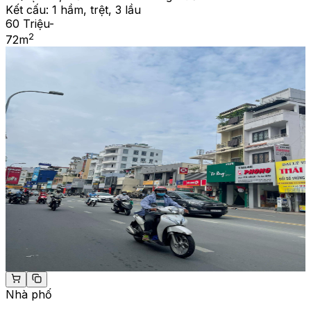
Kết cấu:
1 hầm, trệt, 3 lầu
60 Triệu
-
2
72
m
Nhà phố