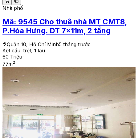
Nhà phố
Mã:
9545
Cho thuê nhà MT CMT8,
P.Hòa Hưng. DT 7x11m, 2 tầng
Quận 10, Hồ Chí Minh
5 tháng trước
Kết cấu:
trệt, 1 lầu
60 Triệu
-
2
77
m