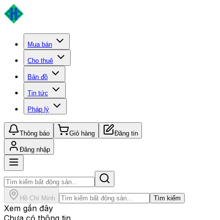
Mua bán
Cho thuê
Bản đồ
Tin tức
Pháp lý
Thông báo
Giỏ hàng
Đăng tin
Đăng nhập
Hồ Chí Minh
Tìm kiếm
Xem gần đây
Chưa có thông tin