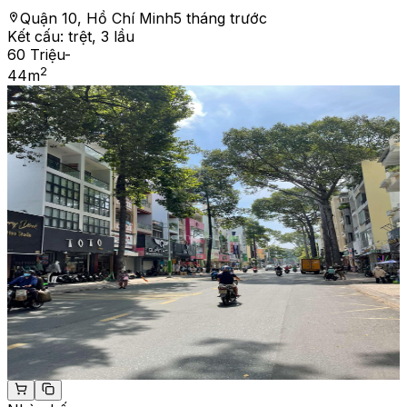
Quận 10, Hồ Chí Minh
5 tháng trước
Kết cấu:
trệt, 3 lầu
60 Triệu
-
2
44
m