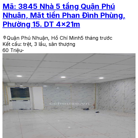
Mã:
3845
Nhà 5 tầng Quận Phú
Nhuận, Mặt tiền Phan Đình Phùng,
Phường 15. DT 4x21m
Quận Phú Nhuận, Hồ Chí Minh
5 tháng trước
Kết cấu:
trệt, 3 lầu, sân thượng
60 Triệu
-