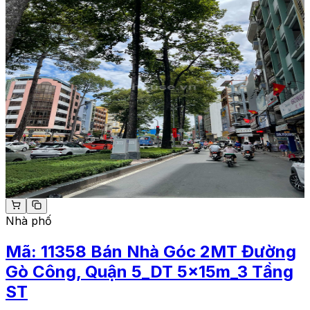
Nhà phố
Mã:
11358
Bán Nhà Góc 2MT Đường
Gò Công, Quận 5_DT 5x15m_3 Tầng
ST