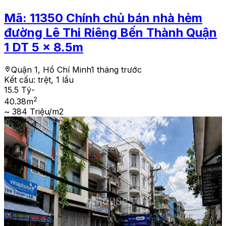
Mã:
11350
Chính chủ bán nhà hẻm
đường Lê Thi Riêng Bến Thành Quận
1 DT 5 x 8.5m
Quận 1, Hồ Chí Minh
1 tháng trước
Kết cấu:
trệt, 1 lầu
15.5 Tỷ
-
2
40.38
m
~ 384 Triệu/m2