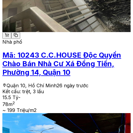
Nhà phố
Mã:
10243
C.C.HOUSE Độc Quyền
Chào Bán Nhà Cư Xá Đồng Tiến,
Phường 14, Quận 10
Quận 10, Hồ Chí Minh
26 ngày trước
Kết cấu:
trệt, 3 lầu
15.5 Tỷ
-
2
78
m
~ 199 Triệu/m2