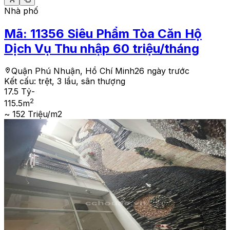
Nhà phố
Mã:
11356
Siêu Phẩm Tòa Căn Hộ
Dịch Vụ Thu nhập 60 triệu/tháng
Quận Phú Nhuận, Hồ Chí Minh
26 ngày trước
Kết cấu:
trệt, 3 lầu, sân thượng
17.5 Tỷ
-
2
115.5
m
~ 152 Triệu/m2