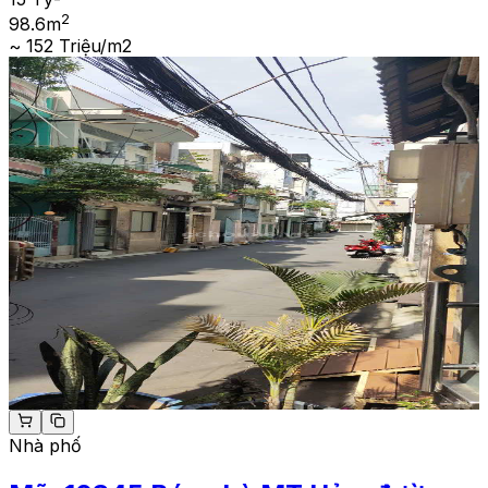
2
98.6
m
~ 152 Triệu/m2
Nhà phố