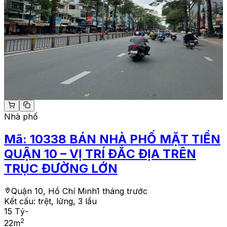
Nhà phố
Mã:
10338
BÁN NHÀ PHỐ MẶT TIỀN
QUẬN 10 – VỊ TRÍ ĐẮC ĐỊA TRÊN
TRỤC ĐƯỜNG LỚN
Quận 10, Hồ Chí Minh
1 tháng trước
Kết cấu:
trệt, lửng, 3 lầu
15 Tỷ
-
2
22
m