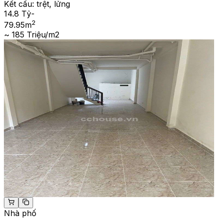
Kết cấu:
trệt, lửng
14.8 Tỷ
-
2
79.95
m
~ 185 Triệu/m2
Nhà phố