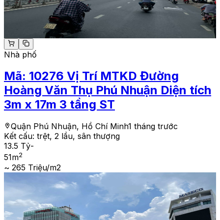
Nhà phố
Mã:
10276
Vị Trí MTKD Đường
Hoàng Văn Thụ Phú Nhuận Diện tích
3m x 17m 3 tầng ST
Quận Phú Nhuận, Hồ Chí Minh
1 tháng trước
Kết cấu:
trệt, 2 lầu, sân thượng
13.5 Tỷ
-
2
51
m
~ 265 Triệu/m2