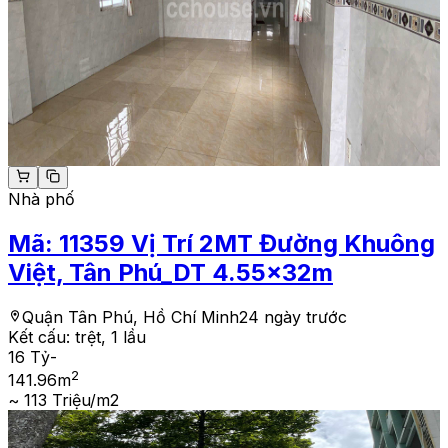
Nhà phố
Mã:
11359
Vị Trí 2MT Đường Khuông
Việt, Tân Phú_DT 4.55x32m
Quận Tân Phú, Hồ Chí Minh
24 ngày trước
Kết cấu:
trệt, 1 lầu
16 Tỷ
-
2
141.96
m
~ 113 Triệu/m2