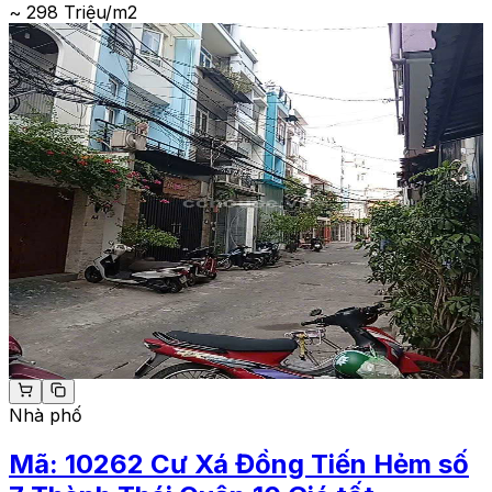
~ 298 Triệu/m2
Nhà phố
Mã:
10262
Cư Xá Đồng Tiến Hẻm số