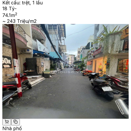
Kết cấu:
trệt, 1 lầu
18 Tỷ
-
2
74.1
m
~ 243 Triệu/m2
Nhà phố