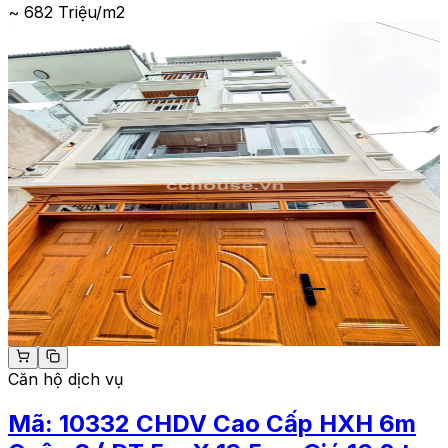
~ 682 Triệu/m2
Căn hộ dịch vụ
Mã:
10332
CHDV Cao Cấp HXH 6m