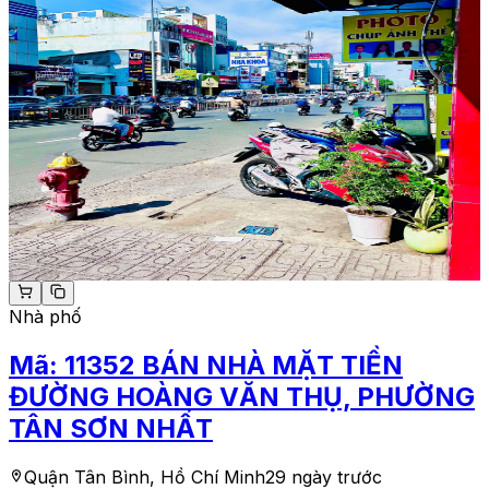
Nhà phố
Mã:
11352
BÁN NHÀ MẶT TIỀN
ĐƯỜNG HOÀNG VĂN THỤ, PHƯỜNG
TÂN SƠN NHẤT
Quận Tân Bình, Hồ Chí Minh
29 ngày trước