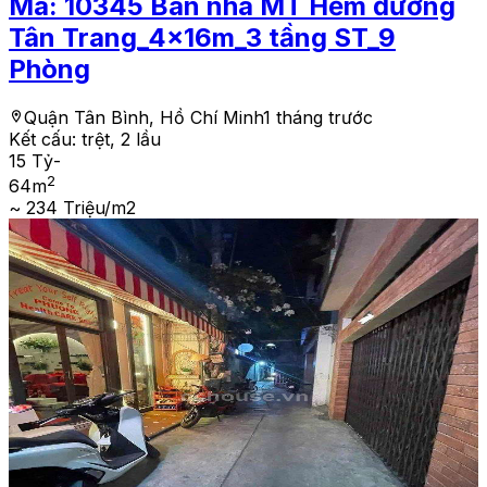
Mã:
10345
Bán nhà MT Hẻm đường
Tân Trang_4x16m_3 tầng ST_9
Phòng
Quận Tân Bình, Hồ Chí Minh
1 tháng trước
Kết cấu:
trệt, 2 lầu
15 Tỷ
-
2
64
m
~ 234 Triệu/m2