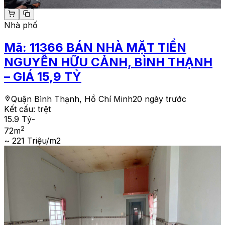
Nhà phố
Mã:
11366
BÁN NHÀ MẶT TIỀN
NGUYỄN HỮU CẢNH, BÌNH THẠNH
– GIÁ 15,9 TỶ
Quận Bình Thạnh, Hồ Chí Minh
20 ngày trước
Kết cấu:
trệt
15.9 Tỷ
-
2
72
m
~ 221 Triệu/m2