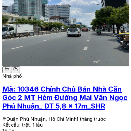
Nhà phố
Mã:
10346
Chính Chủ Bán Nhà Căn
Góc 2 MT Hẻm Đường Mai Văn Ngọc
Phú Nhuận_ DT 5,8 x 17m_SHR
Quận Phú Nhuận, Hồ Chí Minh
1 tháng trước
Kết cấu:
trệt, 1 lầu
15 Tỷ
-