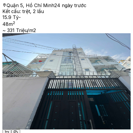
Quận 5, Hồ Chí Minh
24 ngày trước
Kết cấu:
trệt, 2 lầu
15.9 Tỷ
-
2
48
m
~ 331 Triệu/m2