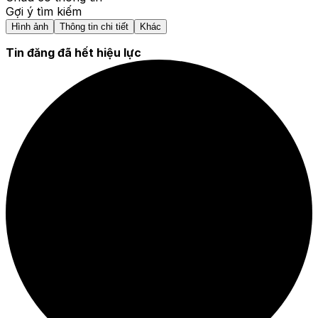
Gợi ý tìm kiếm
Hình ảnh
Thông tin chi tiết
Khác
Tin đăng đã hết hiệu lực