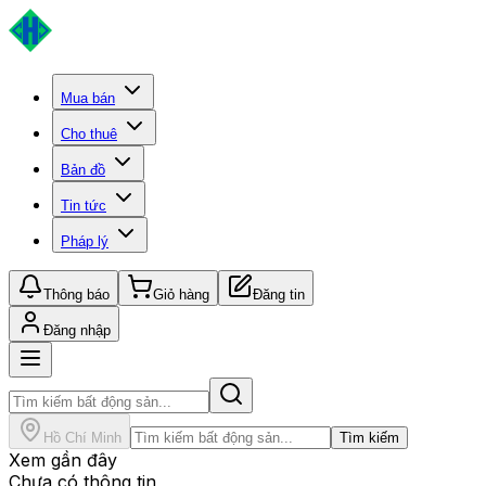
Mua bán
Cho thuê
Bản đồ
Tin tức
Pháp lý
Thông báo
Giỏ hàng
Đăng tin
Đăng nhập
Hồ Chí Minh
Tìm kiếm
Xem gần đây
Chưa có thông tin