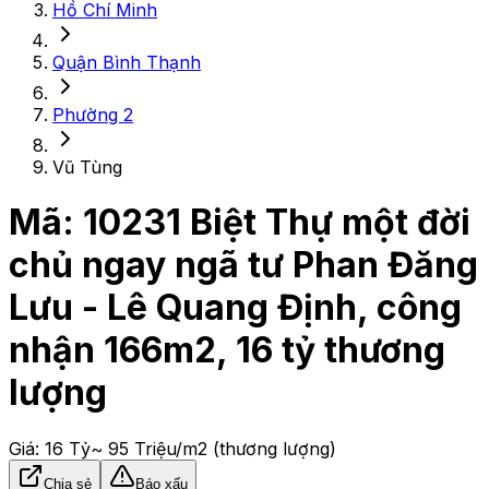
Hồ Chí Minh
Quận Bình Thạnh
Phường 2
Vũ Tùng
Mã:
10231
Biệt Thự một đời
chủ ngay ngã tư Phan Đăng
Lưu - Lê Quang Định, công
nhận 166m2, 16 tỷ thương
lượng
Giá:
16 Tỷ
~ 95 Triệu/m2
(thương lượng)
Chia sẻ
Báo xấu