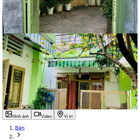
Hình ảnh
Video
Vị trí
Bán