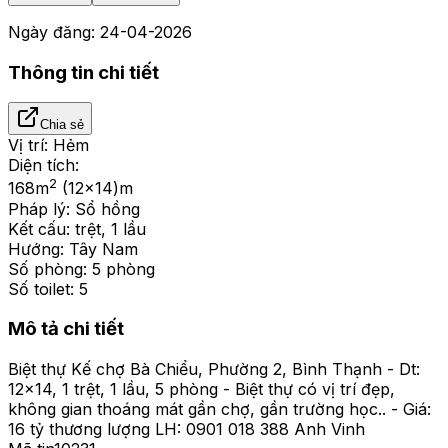
Ngày đăng:
24-04-2026
Thông tin chi tiết
Chia sẻ
Vị trí:
Hẻm
Diện tích:
2
168
m
(12x14)m
Pháp lý:
Sổ hồng
Kết cấu:
trệt, 1 lầu
Hướng:
Tây Nam
Số phòng:
5 phòng
Số toilet:
5
Mô tả chi tiết
Biệt thự Kế chợ Bà Chiểu, Phường 2, Bình Thạnh - Dt:
12x14, 1 trệt, 1 lầu, 5 phòng - Biệt thự có vị trí đẹp,
không gian thoáng mát gần chợ, gần trường học.. - Giá:
16 tỷ thương lượng LH: 0901 018 388 Anh Vinh