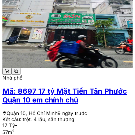
Nhà phố
Mã:
8697
17 tỷ Mặt Tiền Tân Phước
Quận 10 em chính chủ
Quận 10, Hồ Chí Minh
9 ngày trước
Kết cấu:
trệt, 4 lầu, sân thượng
17 Tỷ
-
2
57
m