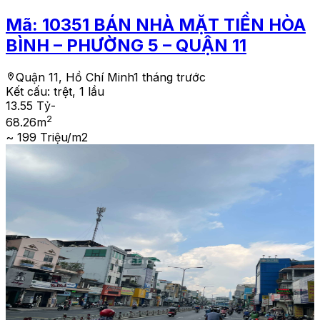
Mã:
10351
BÁN NHÀ MẶT TIỀN HÒA
BÌNH – PHƯỜNG 5 – QUẬN 11
Quận 11, Hồ Chí Minh
1 tháng trước
Kết cấu:
trệt, 1 lầu
13.55 Tỷ
-
2
68.26
m
~ 199 Triệu/m2