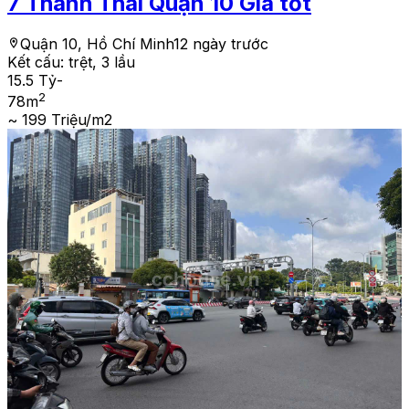
7 Thành Thái Quận 10 Giá tốt
Quận 10, Hồ Chí Minh
12 ngày trước
Kết cấu:
trệt, 3 lầu
15.5 Tỷ
-
2
78
m
~ 199 Triệu/m2