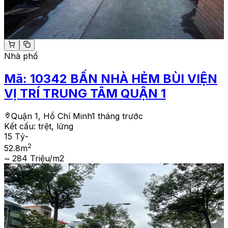
Nhà phố
Mã:
10342
BẤN NHÀ HẺM BÙI VIỆN
VỊ TRÍ TRUNG TÂM QUẬN 1
Quận 1, Hồ Chí Minh
1 tháng trước
Kết cấu:
trệt, lửng
15 Tỷ
-
2
52.8
m
~ 284 Triệu/m2