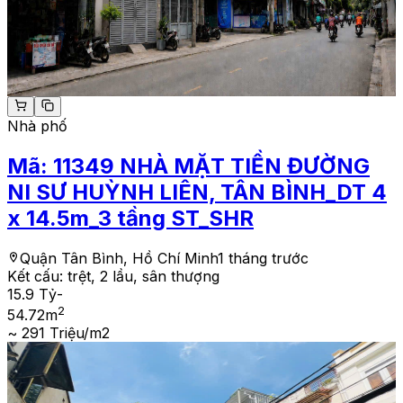
Nhà phố
Mã:
11349
NHÀ MẶT TIỀN ĐƯỜNG
NI SƯ HUỲNH LIÊN, TÂN BÌNH_DT 4
x 14.5m_3 tầng ST_SHR
Quận Tân Bình, Hồ Chí Minh
1 tháng trước
Kết cấu:
trệt, 2 lầu, sân thượng
15.9 Tỷ
-
2
54.72
m
~ 291 Triệu/m2