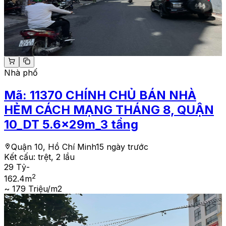
Nhà phố
Mã:
11370
CHÍNH CHỦ BÁN NHÀ
HẺM CÁCH MẠNG THÁNG 8, QUẬN
10_DT 5.6x29m_3 tầng
Quận 10, Hồ Chí Minh
15 ngày trước
Kết cấu:
trệt, 2 lầu
29 Tỷ
-
2
162.4
m
~ 179 Triệu/m2