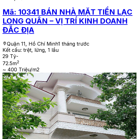
Mã:
10341
BÁN NHÀ MẶT TIỀN LẠC
LONG QUÂN – VỊ TRÍ KINH DOANH
ĐẮC ĐỊA
Quận 11, Hồ Chí Minh
1 tháng trước
Kết cấu:
trệt, lửng, 1 lầu
29 Tỷ
-
2
72.5
m
~ 400 Triệu/m2