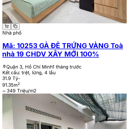
Nhà phố
Mã:
10253
GÀ ĐẺ TRỨNG VÀNG Toà
nhà 19 CHDV XÂY MỚI 100%
Quận 3, Hồ Chí Minh
1 tháng trước
Kết cấu:
trệt, lửng, 4 lầu
31.9 Tỷ
-
2
91.35
m
~ 349 Triệu/m2