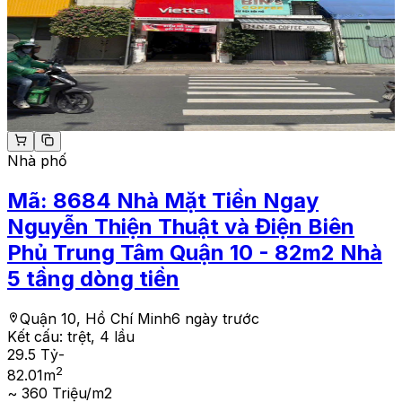
Nhà phố
Mã:
8684
Nhà Mặt Tiền Ngay
Nguyễn Thiện Thuật và Điện Biên
Phủ Trung Tâm Quận 10 - 82m2 Nhà
5 tầng dòng tiền
Quận 10, Hồ Chí Minh
6 ngày trước
Kết cấu:
trệt, 4 lầu
29.5 Tỷ
-
2
82.01
m
~ 360 Triệu/m2