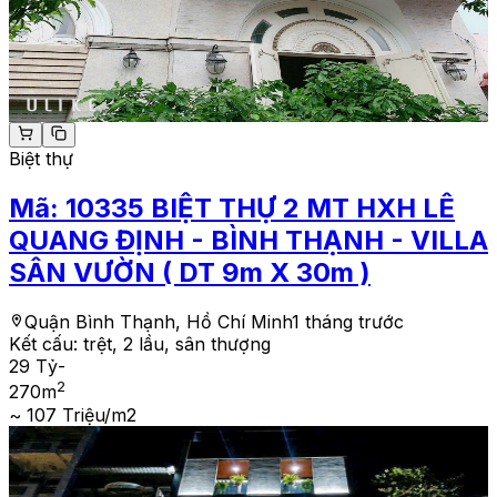
Biệt thự
Mã:
10335
BIỆT THỰ 2 MT HXH LÊ
QUANG ĐỊNH - BÌNH THẠNH - VILLA
SÂN VƯỜN ( DT 9m X 30m )
Quận Bình Thạnh, Hồ Chí Minh
1 tháng trước
Kết cấu:
trệt, 2 lầu, sân thượng
29 Tỷ
-
2
270
m
~ 107 Triệu/m2