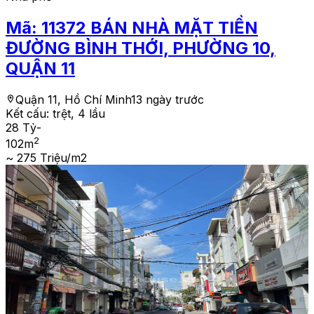
Mã:
11372
BÁN NHÀ MẶT TIỀN
ĐƯỜNG BÌNH THỚI, PHƯỜNG 10,
QUẬN 11
Quận 11, Hồ Chí Minh
13 ngày trước
Kết cấu:
trệt, 4 lầu
28 Tỷ
-
2
102
m
~ 275 Triệu/m2