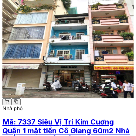
Nhà phố
Mã:
7337
Siêu Vị Trí Kim Cuơng
Quận 1 mặt tiền Cô Giang 60m2 Nhà