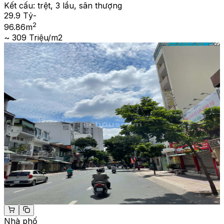
Kết cấu:
trệt, 3 lầu, sân thượng
29.9 Tỷ
-
2
96.86
m
~ 309 Triệu/m2
Nhà phố