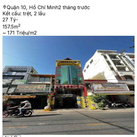
Quận 10, Hồ Chí Minh
2 tháng trước
Kết cấu:
trệt, 2 lầu
27 Tỷ
-
2
157.5
m
~ 171 Triệu/m2