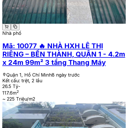
Nhà phố
Mã:
10077
🔥 NHÀ HXH LÊ THỊ
RIÊNG – BẾN THÀNH, QUẬN 1 - 4.2m
x 24m 99m² 3 tầng Thang Máy
Quận 1, Hồ Chí Minh
8 ngày trước
Kết cấu:
trệt, 2 lầu
26.5 Tỷ
-
2
117.6
m
~ 225 Triệu/m2