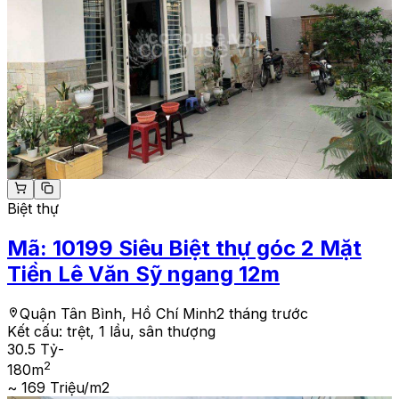
Biệt thự
Mã:
10199
Siêu Biệt thự góc 2 Mặt
Tiền Lê Văn Sỹ ngang 12m
Quận Tân Bình, Hồ Chí Minh
2 tháng trước
Kết cấu:
trệt, 1 lầu, sân thượng
30.5 Tỷ
-
2
180
m
~ 169 Triệu/m2