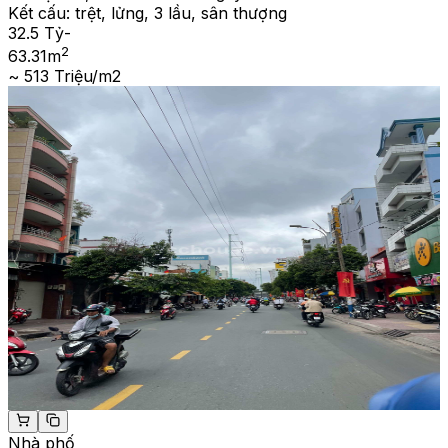
Kết cấu:
trệt, lửng, 3 lầu, sân thượng
32.5 Tỷ
-
2
63.31
m
~ 513 Triệu/m2
Nhà phố