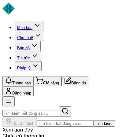
Mua bán
Cho thuê
Bản đồ
Tin tức
Pháp lý
Thông báo
Giỏ hàng
Đăng tin
Đăng nhập
Hồ Chí Minh
Tìm kiếm
Xem gần đây
Chưa có thông tin