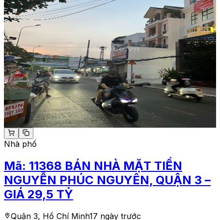
Nhà phố
Mã:
11368
BÁN NHÀ MẶT TIỀN
NGUYỄN PHÚC NGUYÊN, QUẬN 3 –
GIÁ 29,5 TỶ
Quận 3, Hồ Chí Minh
17 ngày trước