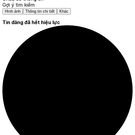
Gợi ý tìm kiếm
Hình ảnh
Thông tin chi tiết
Khác
Tin đăng đã hết hiệu lực