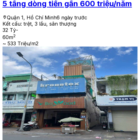
5 tầng dòng tiền gần 600 triệu/năm
Quận 1, Hồ Chí Minh
6 ngày trước
Kết cấu:
trệt, 3 lầu, sân thượng
32 Tỷ
-
2
60
m
~ 533 Triệu/m2