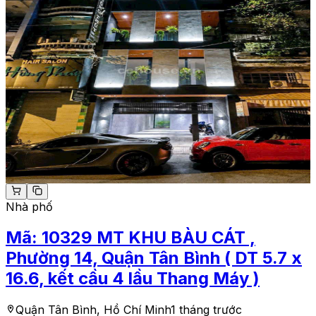
Nhà phố
Mã:
10329
MT KHU BÀU CÁT ,
Phường 14, Quận Tân Bình ( DT 5.7 x
16.6, kết cầu 4 lầu Thang Máy )
Quận Tân Bình, Hồ Chí Minh
1 tháng trước