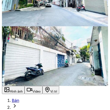
Hình ảnh
Video
Vị trí
Bán