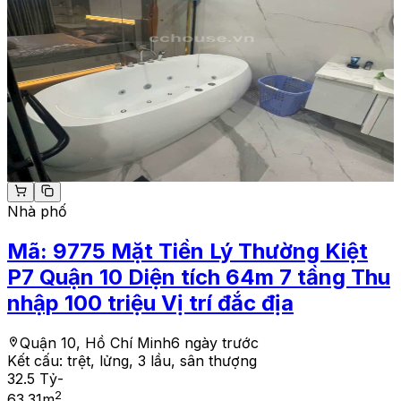
Nhà phố
Mã:
9775
Mặt Tiền Lý Thường Kiệt
P7 Quận 10 Diện tích 64m 7 tầng Thu
nhập 100 triệu Vị trí đắc địa
Quận 10, Hồ Chí Minh
6 ngày trước
Kết cấu:
trệt, lửng, 3 lầu, sân thượng
32.5 Tỷ
-
2
63.31
m