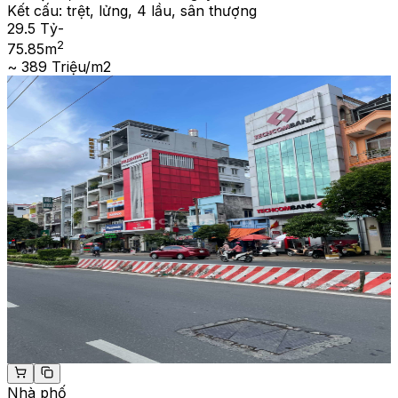
Kết cấu:
trệt, lửng, 4 lầu, sân thượng
29.5 Tỷ
-
2
75.85
m
~ 389 Triệu/m2
Nhà phố