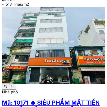
~ 513 Triệu/m2
Nhà phố
Mã:
10171
🔥 SIÊU PHẨM MẶT TIỀN