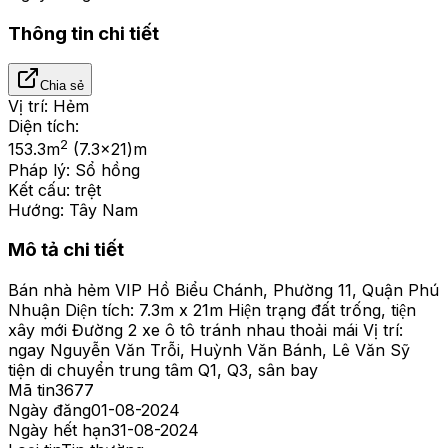
Thông tin chi tiết
Chia sẻ
Vị trí:
Hẻm
Diện tích:
2
153.3
m
(7.3x21)m
Pháp lý:
Sổ hồng
Kết cấu:
trệt
Hướng:
Tây Nam
Mô tả chi tiết
Bán nhà hẻm VIP Hồ Biểu Chánh, Phường 11, Quận Phú
Nhuận Diện tích: 7.3m x 21m Hiện trạng đất trống, tiện
xây mới Đường 2 xe ô tô tránh nhau thoải mái Vị trí:
ngay Nguyễn Văn Trỗi, Huỳnh Văn Bánh, Lê Văn Sỹ
tiện di chuyển trung tâm Q1, Q3, sân bay
Mã tin
3677
Ngày đăng
01-08-2024
Ngày hết hạn
31-08-2024