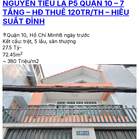
NGUYỄN TIỂU LA P5 QUẬN 10 – 7
TẦNG – HĐ THUÊ 120TR/TH – HIỆU
SUẤT ĐỈNH
Quận 10, Hồ Chí Minh
8 ngày trước
Kết cấu:
trệt, 5 lầu, sân thượng
27.5 Tỷ
-
2
72.45
m
~ 380 Triệu/m2