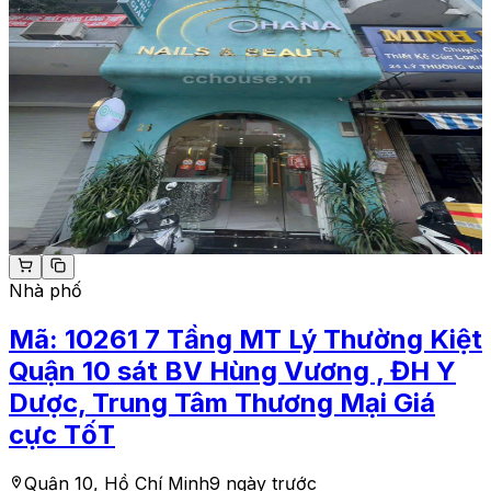
Nhà phố
Mã:
10261
7 Tầng MT Lý Thường Kiệt
Quận 10 sát BV Hùng Vương , ĐH Y
Dược, Trung Tâm Thương Mại Giá
cực TốT
Quận 10, Hồ Chí Minh
9 ngày trước