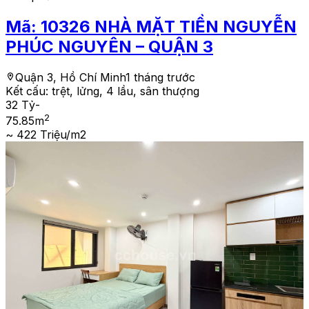
Mã:
10326
NHÀ MẶT TIỀN NGUYỄN
PHÚC NGUYÊN – QUẬN 3
Quận 3, Hồ Chí Minh
1 tháng trước
Kết cấu:
trệt, lửng, 4 lầu, sân thượng
32 Tỷ
-
2
75.85
m
~ 422 Triệu/m2