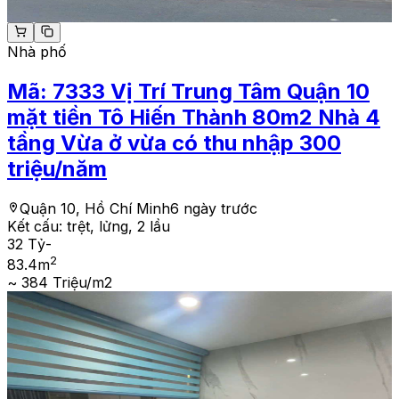
Nhà phố
Mã:
7333
Vị Trí Trung Tâm Quận 10
mặt tiền Tô Hiến Thành 80m2 Nhà 4
tầng Vừa ở vừa có thu nhập 300
triệu/năm
Quận 10, Hồ Chí Minh
6 ngày trước
Kết cấu:
trệt, lửng, 2 lầu
32 Tỷ
-
2
83.4
m
~ 384 Triệu/m2