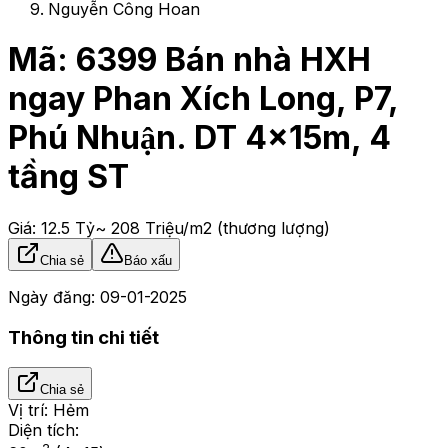
Nguyễn Công Hoan
Mã:
6399
Bán nhà HXH
ngay Phan Xích Long, P7,
Phú Nhuận. DT 4x15m, 4
tầng ST
Giá:
12.5 Tỷ
~ 208 Triệu/m2
(thương lượng)
Chia sẻ
Báo xấu
Ngày đăng:
09-01-2025
Thông tin chi tiết
Chia sẻ
Vị trí:
Hẻm
Diện tích: