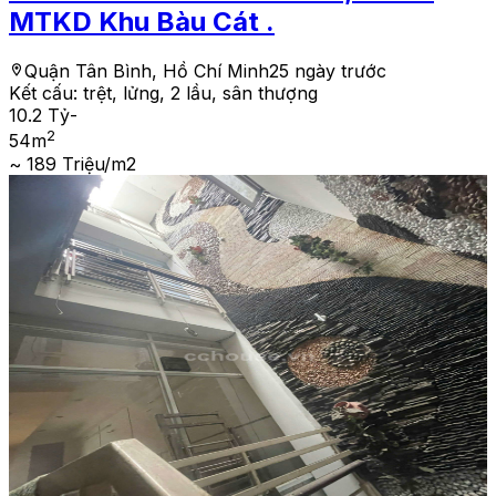
MTKD Khu Bàu Cát .
Quận Tân Bình, Hồ Chí Minh
25 ngày trước
Kết cấu:
trệt, lửng, 2 lầu, sân thượng
10.2 Tỷ
-
2
54
m
~ 189 Triệu/m2