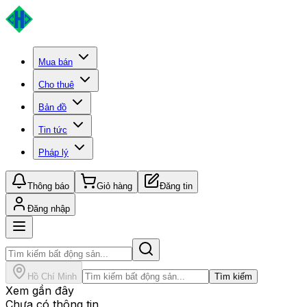
Mua bán
Cho thuê
Bản đồ
Tin tức
Pháp lý
Thông báo
Giỏ hàng
Đăng tin
Đăng nhập
Hồ Chí Minh
Tìm kiếm
Xem gần đây
Chưa có thông tin