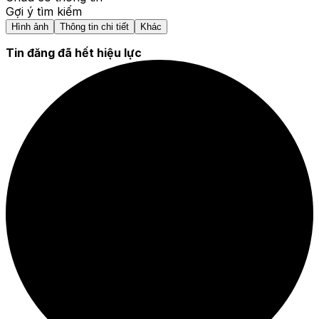
Gợi ý tìm kiếm
Hình ảnh
Thông tin chi tiết
Khác
Tin đăng đã hết hiệu lực