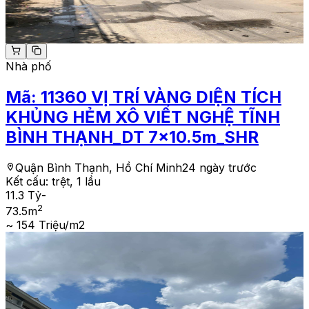
Nhà phố
Mã:
11360
VỊ TRÍ VÀNG DIỆN TÍCH
KHỦNG HẺM XÔ VIẾT NGHỆ TĨNH
BÌNH THẠNH_DT 7x10.5m_SHR
Quận Bình Thạnh, Hồ Chí Minh
24 ngày trước
Kết cấu:
trệt, 1 lầu
11.3 Tỷ
-
2
73.5
m
~ 154 Triệu/m2