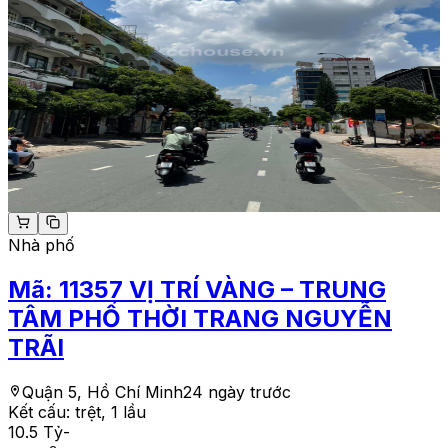
Nhà phố
Mã:
11357
VỊ TRÍ VÀNG – TRUNG
TÂM PHỐ THỜI TRANG NGUYỄN
TRÃI
Quận 5, Hồ Chí Minh
24 ngày trước
Kết cấu:
trệt, 1 lầu
10.5 Tỷ
-