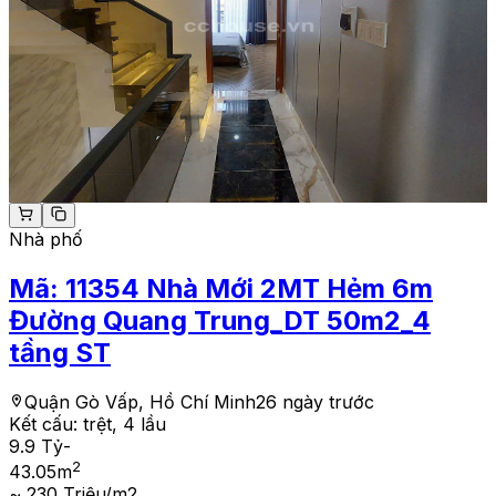
Nhà phố
Mã:
11354
Nhà Mới 2MT Hẻm 6m
Đường Quang Trung_DT 50m2_4
tầng ST
Quận Gò Vấp, Hồ Chí Minh
26 ngày trước
Kết cấu:
trệt, 4 lầu
9.9 Tỷ
-
2
43.05
m
~ 230 Triệu/m2