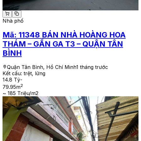
Nhà phố
Mã:
11348
BÁN NHÀ HOÀNG HOA
THÁM – GẦN GA T3 – QUẬN TÂN
BÌNH
Quận Tân Bình, Hồ Chí Minh
1 tháng trước
Kết cấu:
trệt, lửng
14.8 Tỷ
-
2
79.95
m
~ 185 Triệu/m2