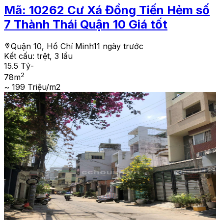
Mã:
10262
Cư Xá Đồng Tiến Hẻm số
7 Thành Thái Quận 10 Giá tốt
Quận 10, Hồ Chí Minh
11 ngày trước
Kết cấu:
trệt, 3 lầu
15.5 Tỷ
-
2
78
m
~ 199 Triệu/m2