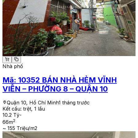
Nhà phố
Mã:
10352
BÁN NHÀ HẺM VĨNH
VIỄN – PHƯỜNG 8 – QUẬN 10
Quận 10, Hồ Chí Minh
1 tháng trước
Kết cấu:
trệt, 1 lầu
10.2 Tỷ
-
2
66
m
~ 155 Triệu/m2