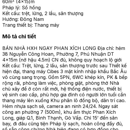
2
60
m
(4x15)m
Pháp lý:
Sổ hồng
Kết cấu:
trệt, lửng, 2 lầu, sân thượng
Hướng:
Đông Nam
Trang thiết bị:
Thang máy
Mô tả chi tiết
BÁN NHÀ HXH NGAY PHAN XÍCH LONG Địa chỉ: hẻm
38 Nguyễn Công Hoan, Phường 7, Phú Nhuận DT
4x15m (nở hậu 4.5m) CN đủ, không quy hoạch lộ giới
Kết cấu: Trệt, lửng, 2 lầu, sân thượng trước sau Thiết kế
hiện đại, thang máy Cibes 3 mặt kính nhập khẩu Bắc Âu
vô cùng sang trọng. Gồm 5PN, 6WC khép kín, PK & bếp
rộng rãi, phòng làm việc, phòng giặt, phòng thờ Nhà
chủ xây để ở còn rất mới, hệ thống điện nước, thiết bị
vệ sinh cao cấp, phù hợp gia đình có người lớn tuổi cần
thang máy lên xuống Khu phân lô đồng bộ, dân trí cao.
Hẻm nhựa sạch sẽ, camera an ninh 24/24. Ngay sát
công an phường 7 (500m), khu ẩm thực Phan Xích
Long, giáp Q.1, Bình Thạnh, Gò Vấp. Chỉ 15’ đến sân
bay, đi đâu cũng tiện Pháp lý sạch, hoàn công đầy đủ,
số sẵn công chứng Nhà hiện đang có hợp đồng cho