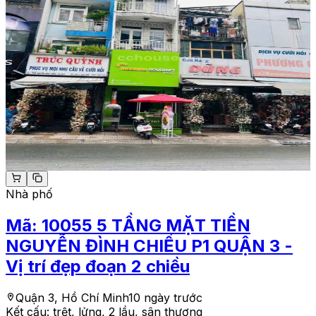
Nhà phố
Mã:
10055
5 TẦNG MẶT TIỀN
NGUYỄN ĐÌNH CHIỂU P1 QUẬN 3 -
Vị trí đẹp đoạn 2 chiều
Quận 3, Hồ Chí Minh
10 ngày trước
Kết cấu:
trệt, lửng, 2 lầu, sân thượng