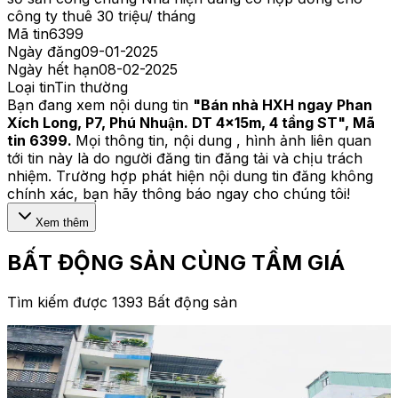
công ty thuê 30 triệu/ tháng
Mã tin
6399
Ngày đăng
09-01-2025
Ngày hết hạn
08-02-2025
Loại tin
Tin thường
Bạn đang xem nội dung tin
"
Bán nhà HXH ngay Phan
Xích Long, P7, Phú Nhuận. DT 4x15m, 4 tầng ST
", Mã
tin
6399
.
Mọi thông tin, nội dung , hình ảnh liên quan
tới tin này là do người đăng tin đăng tải và chịu trách
nhiệm. Trường hợp phát hiện nội dung tin đăng không
chính xác, bạn hãy thông báo ngay cho chúng tôi!
Xem thêm
BẤT ĐỘNG SẢN CÙNG TẦM GIÁ
Tìm kiếm được 1393 Bất động sản