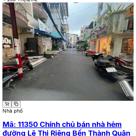
Nhà phố
Mã:
11350
Chính chủ bán nhà hẻm
đường Lê Thi Riêng Bến Thành Quận