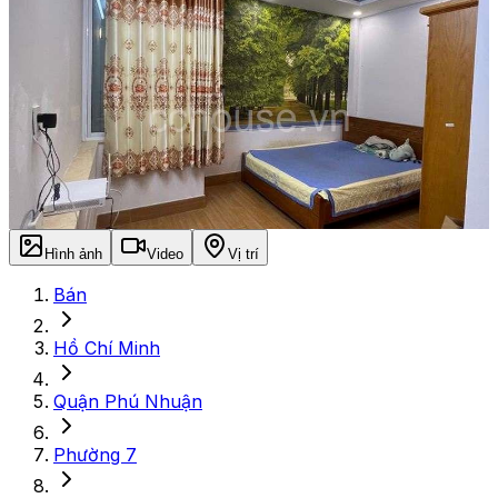
Hình ảnh
Video
Vị trí
Bán
Hồ Chí Minh
Quận Phú Nhuận
Phường 7