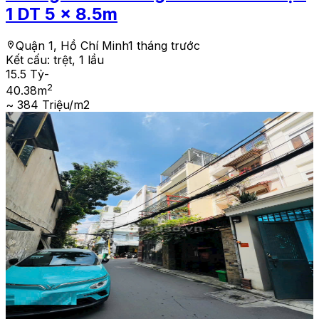
1 DT 5 x 8.5m
Quận 1, Hồ Chí Minh
1 tháng trước
Kết cấu:
trệt, 1 lầu
15.5 Tỷ
-
2
40.38
m
~ 384 Triệu/m2