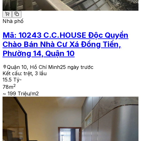
Nhà phố
Mã:
10243
C.C.HOUSE Độc Quyền
Chào Bán Nhà Cư Xá Đồng Tiến,
Phường 14, Quận 10
Quận 10, Hồ Chí Minh
25 ngày trước
Kết cấu:
trệt, 3 lầu
15.5 Tỷ
-
2
78
m
~ 199 Triệu/m2