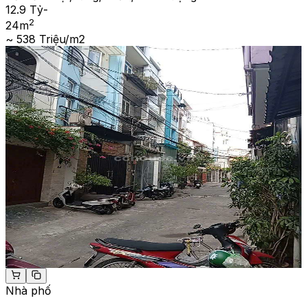
12.9 Tỷ
-
2
24
m
~ 538 Triệu/m2
Nhà phố