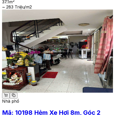
2
37.1
m
~ 283 Triệu/m2
Nhà phố
Mã:
10198
Hẻm Xe Hơi 8m, Góc 2