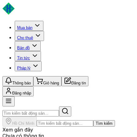
Mua bán
Cho thuê
Bản đồ
Tin tức
Pháp lý
Thông báo
Giỏ hàng
Đăng tin
Đăng nhập
Hồ Chí Minh
Tìm kiếm
Xem gần đây
Chưa có thông tin