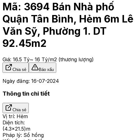
Mã:
3694
Bán Nhà phố
Quận Tân Bình, Hẻm 6m Lê
Văn Sỹ, Phường 1. DT
92.45m2
Giá:
16.5 Tỷ
~ 16 Tỷ/m2
(thương lượng)
Chia sẻ
Báo xấu
Ngày đăng:
16-07-2024
Thông tin chi tiết
Chia sẻ
Vị trí:
Hẻm
Diện tích:
(4.3x21.5)m
Pháp lý:
Sổ hồng