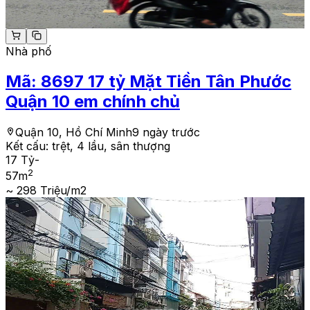
Nhà phố
Mã:
8697
17 tỷ Mặt Tiền Tân Phước
Quận 10 em chính chủ
Quận 10, Hồ Chí Minh
9 ngày trước
Kết cấu:
trệt, 4 lầu, sân thượng
17 Tỷ
-
2
57
m
~ 298 Triệu/m2