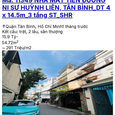
Mã:
11349
NHÀ MẶT TIỀN ĐƯỜNG
NI SƯ HUỲNH LIÊN, TÂN BÌNH_DT 4
x 14.5m_3 tầng ST_SHR
Quận Tân Bình, Hồ Chí Minh
1 tháng trước
Kết cấu:
trệt, 2 lầu, sân thượng
15.9 Tỷ
-
2
54.72
m
~ 291 Triệu/m2