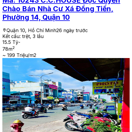
Mã:
10243
C.C.HOUSE Độc Quyền
Chào Bán Nhà Cư Xá Đồng Tiến,
Phường 14, Quận 10
Quận 10, Hồ Chí Minh
26 ngày trước
Kết cấu:
trệt, 3 lầu
15.5 Tỷ
-
2
78
m
~ 199 Triệu/m2