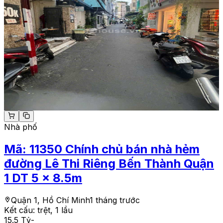
Nhà phố
Mã:
11350
Chính chủ bán nhà hẻm
đường Lê Thi Riêng Bến Thành Quận
1 DT 5 x 8.5m
Quận 1, Hồ Chí Minh
1 tháng trước
Kết cấu:
trệt, 1 lầu
15.5 Tỷ
-