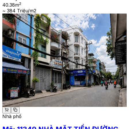
2
40.38
m
~ 384 Triệu/m2
Nhà phố