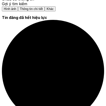
Gợi ý tìm kiếm
Hình ảnh
Thông tin chi tiết
Khác
Tin đăng đã hết hiệu lực