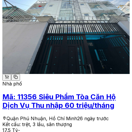
Nhà phố
Mã:
11356
Siêu Phẩm Tòa Căn Hộ
Dịch Vụ Thu nhập 60 triệu/tháng
Quận Phú Nhuận, Hồ Chí Minh
26 ngày trước
Kết cấu:
trệt, 3 lầu, sân thượng
17.5 Tỷ
-