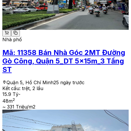
Nhà phố
Mã:
11358
Bán Nhà Góc 2MT Đường
Gò Công, Quận 5_DT 5x15m_3 Tầng
ST
Quận 5, Hồ Chí Minh
25 ngày trước
Kết cấu:
trệt, 2 lầu
15.9 Tỷ
-
2
48
m
~ 331 Triệu/m2