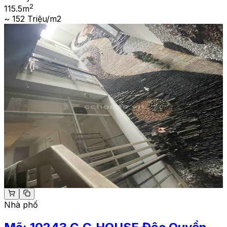
2
115.5
m
~ 152 Triệu/m2
Nhà phố