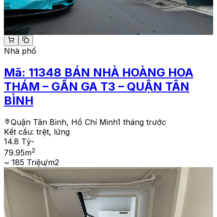
Nhà phố
Mã:
11348
BÁN NHÀ HOÀNG HOA
THÁM – GẦN GA T3 – QUẬN TÂN
BÌNH
Quận Tân Bình, Hồ Chí Minh
1 tháng trước
Kết cấu:
trệt, lửng
14.8 Tỷ
-
2
79.95
m
~ 185 Triệu/m2