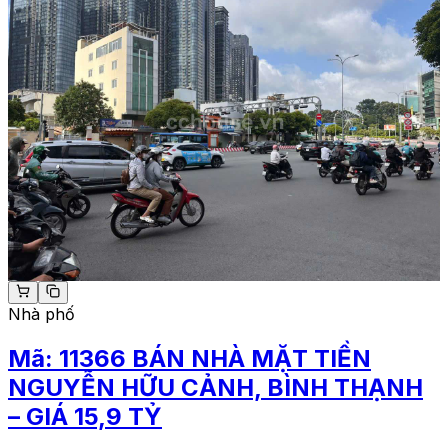
Nhà phố
Mã:
11366
BÁN NHÀ MẶT TIỀN
NGUYỄN HỮU CẢNH, BÌNH THẠNH
– GIÁ 15,9 TỶ