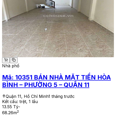
Nhà phố
Mã:
10351
BÁN NHÀ MẶT TIỀN HÒA
BÌNH – PHƯỜNG 5 – QUẬN 11
Quận 11, Hồ Chí Minh
1 tháng trước
Kết cấu:
trệt, 1 lầu
13.55 Tỷ
-
2
68.26
m