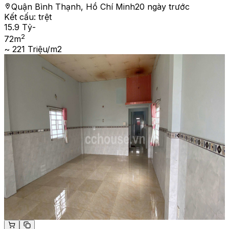
Quận Bình Thạnh, Hồ Chí Minh
20 ngày trước
Kết cấu:
trệt
15.9 Tỷ
-
2
72
m
~ 221 Triệu/m2