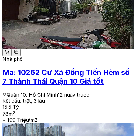
Nhà phố
Mã:
10262
Cư Xá Đồng Tiến Hẻm số
7 Thành Thái Quận 10 Giá tốt
Quận 10, Hồ Chí Minh
12 ngày trước
Kết cấu:
trệt, 3 lầu
15.5 Tỷ
-
2
78
m
~ 199 Triệu/m2