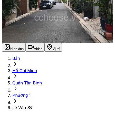
Hình ảnh
Video
Vị trí
Bán
Hồ Chí Minh
Quận Tân Bình
Phường 1
Lê Văn Sỹ