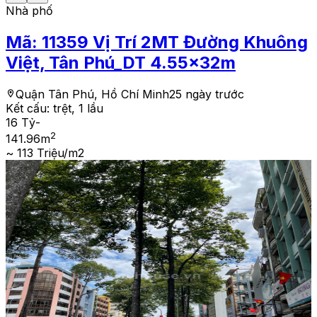
Nhà phố
Mã:
11359
Vị Trí 2MT Đường Khuông
Việt, Tân Phú_DT 4.55x32m
Quận Tân Phú, Hồ Chí Minh
25 ngày trước
Kết cấu:
trệt, 1 lầu
16 Tỷ
-
2
141.96
m
~ 113 Triệu/m2