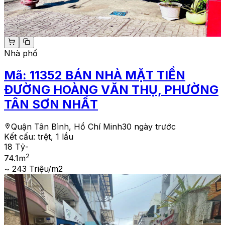
Nhà phố
Mã:
11352
BÁN NHÀ MẶT TIỀN
ĐƯỜNG HOÀNG VĂN THỤ, PHƯỜNG
TÂN SƠN NHẤT
Quận Tân Bình, Hồ Chí Minh
30 ngày trước
Kết cấu:
trệt, 1 lầu
18 Tỷ
-
2
74.1
m
~ 243 Triệu/m2