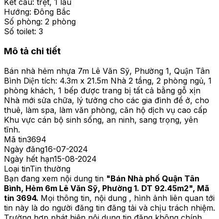
Kết cấu:
trệt, 1 lầu
Hướng:
Đông Bắc
Số phòng:
2 phòng
Số toilet:
3
Mô tả chi tiết
Bán nhà hẻm nhựa 7m Lê Văn Sỹ, Phường 1, Quận Tân
Bình Diện tích: 4.3m x 21.5m Nhà 2 tầng, 2 phòng ngủ, 1
phòng khách, 1 bếp được trang bị tất cả bằng gỗ xịn
Nhà mới sửa chữa, lý tưởng cho các gia đình để ở, cho
thuê, làm spa, làm văn phòng, căn hộ dịch vụ cao cấp
Khu vực cán bộ sinh sống, an ninh, sang trọng, yên
tĩnh.
Mã tin
3694
Ngày đăng
16-07-2024
Ngày hết hạn
15-08-2024
Loại tin
Tin thường
Bạn đang xem nội dung tin
"
Bán Nhà phố Quận Tân
Bình, Hẻm 6m Lê Văn Sỹ, Phường 1. DT 92.45m2
", Mã
tin
3694
.
Mọi thông tin, nội dung , hình ảnh liên quan tới
tin này là do người đăng tin đăng tải và chịu trách nhiệm.
Trường hợp phát hiện nội dung tin đăng không chính