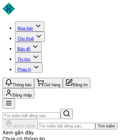
Mua bán
Cho thuê
Bản đồ
Tin tức
Pháp lý
Thông báo
Giỏ hàng
Đăng tin
Đăng nhập
Hồ Chí Minh
Tìm kiếm
Xem gần đây
Chưa có thông tin