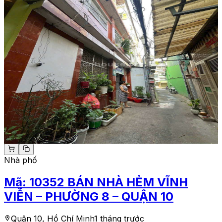
Nhà phố
Mã:
10352
BÁN NHÀ HẺM VĨNH
VIỄN – PHƯỜNG 8 – QUẬN 10
Quận 10, Hồ Chí Minh
1 tháng trước