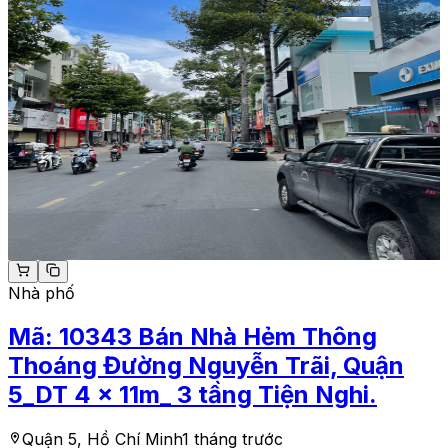
Nhà phố
Mã:
10343
Bán Nhà Hẻm Thông
Thoáng Đường Nguyễn Trãi, Quận
5_DT 4 x 11m_ 3 tầng Tiện Nghi.
Quận 5, Hồ Chí Minh
1 tháng trước