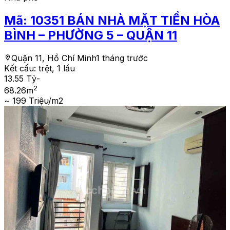
Mã:
10351
BÁN NHÀ MẶT TIỀN HÒA
BÌNH – PHƯỜNG 5 – QUẬN 11
Quận 11, Hồ Chí Minh
1 tháng trước
Kết cấu:
trệt, 1 lầu
13.55 Tỷ
-
2
68.26
m
~ 199 Triệu/m2