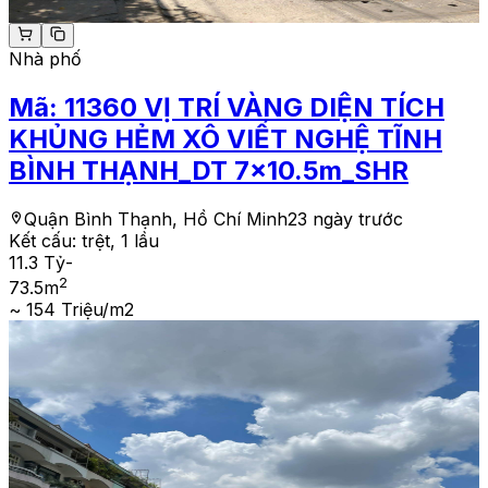
Nhà phố
Mã:
11360
VỊ TRÍ VÀNG DIỆN TÍCH
KHỦNG HẺM XÔ VIẾT NGHỆ TĨNH
BÌNH THẠNH_DT 7x10.5m_SHR
Quận Bình Thạnh, Hồ Chí Minh
23 ngày trước
Kết cấu:
trệt, 1 lầu
11.3 Tỷ
-
2
73.5
m
~ 154 Triệu/m2