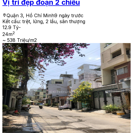
Vị trí đẹp đoạn 2 chiều
Quận 3, Hồ Chí Minh
9 ngày trước
Kết cấu:
trệt, lửng, 2 lầu, sân thượng
12.9 Tỷ
-
2
24
m
~ 538 Triệu/m2