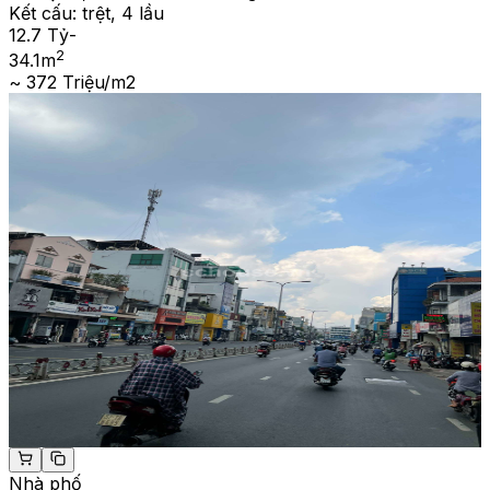
Kết cấu:
trệt, 4 lầu
12.7 Tỷ
-
2
34.1
m
~ 372 Triệu/m2
Nhà phố