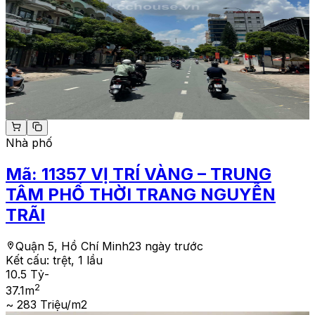
Nhà phố
Mã:
11357
VỊ TRÍ VÀNG – TRUNG
TÂM PHỐ THỜI TRANG NGUYỄN
TRÃI
Quận 5, Hồ Chí Minh
23 ngày trước
Kết cấu:
trệt, 1 lầu
10.5 Tỷ
-
2
37.1
m
~ 283 Triệu/m2