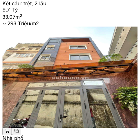
Kết cấu:
trệt, 2 lầu
9.7 Tỷ
-
2
33.07
m
~ 293 Triệu/m2
Nhà phố