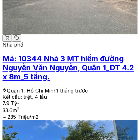
Nhà phố
Mã:
10344
Nhà 3 MT hiếm đường
Nguyễn Văn Nguyễn, Quận 1_DT 4.2
x 8m_5 tầng.
Quận 1, Hồ Chí Minh
1 tháng trước
Kết cấu:
trệt, 4 lầu
7.9 Tỷ
-
2
33.6
m
~ 235 Triệu/m2