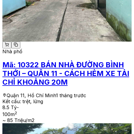
Nhà phố
Mã:
10322
BÁN NHÀ ĐƯỜNG BÌNH
THỚI – QUẬN 11 - CÁCH HẺM XE TẢI
CHỈ KHOẢNG 20M
Quận 11, Hồ Chí Minh
1 tháng trước
Kết cấu:
trệt, lửng
8.5 Tỷ
-
2
100
m
~ 85 Triệu/m2