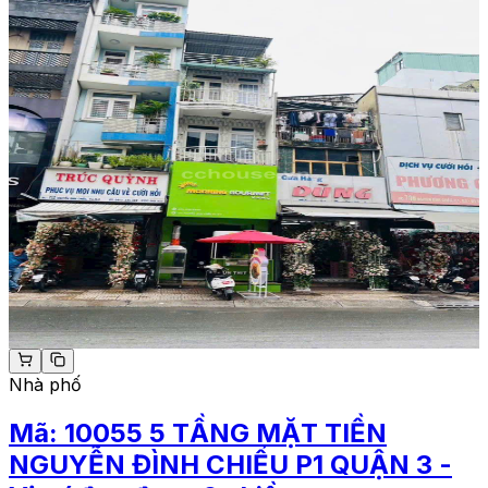
Nhà phố
Mã:
10055
5 TẦNG MẶT TIỀN
NGUYỄN ĐÌNH CHIỂU P1 QUẬN 3 -