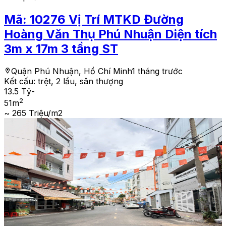
Mã:
10276
Vị Trí MTKD Đường
Hoàng Văn Thụ Phú Nhuận Diện tích
3m x 17m 3 tầng ST
Quận Phú Nhuận, Hồ Chí Minh
1 tháng trước
Kết cấu:
trệt, 2 lầu, sân thượng
13.5 Tỷ
-
2
51
m
~ 265 Triệu/m2