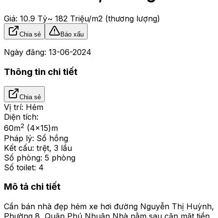
Giá:
10.9 Tỷ
~ 182 Triệu/m2
(thương lượng)
Chia sẻ
Báo xấu
Ngày đăng:
13-06-2024
Thông tin chi tiết
Chia sẻ
Vị trí:
Hẻm
Diện tích:
2
60
m
(4x15)m
Pháp lý:
Sổ hồng
Kết cấu:
trệt, 3 lầu
Số phòng:
5 phòng
Số toilet:
4
Mô tả chi tiết
Cần bán nhà đẹp hẻm xe hơi đường Nguyễn Thị Huỳnh,
Phường 8, Quận Phú Nhuận Nhà nằm sau căn mặt tiền