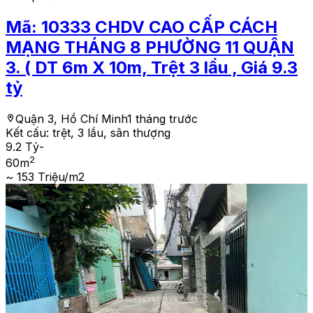
Mã:
10333
CHDV CAO CẤP CÁCH
MẠNG THÁNG 8 PHƯỜNG 11 QUẬN
3. ( DT 6m X 10m, Trệt 3 lầu , Giá 9.3
tỷ
Quận 3, Hồ Chí Minh
1 tháng trước
Kết cấu:
trệt, 3 lầu, sân thượng
9.2 Tỷ
-
2
60
m
~ 153 Triệu/m2