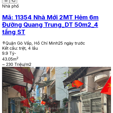
Nhà phố
Mã:
11354
Nhà Mới 2MT Hẻm 6m
Đường Quang Trung_DT 50m2_4
tầng ST
Quận Gò Vấp, Hồ Chí Minh
25 ngày trước
Kết cấu:
trệt, 4 lầu
9.9 Tỷ
-
2
43.05
m
~ 230 Triệu/m2