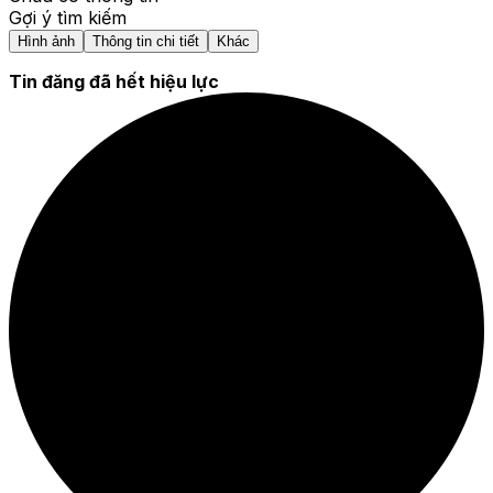
Gợi ý tìm kiếm
Hình ảnh
Thông tin chi tiết
Khác
Tin đăng đã hết hiệu lực