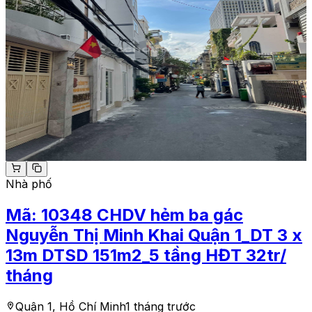
Nhà phố
Mã:
10348
CHDV hẻm ba gác
Nguyễn Thị Minh Khai Quận 1_DT 3 x
13m DTSD 151m2_5 tầng HĐT 32tr/
tháng
Quận 1, Hồ Chí Minh
1 tháng trước