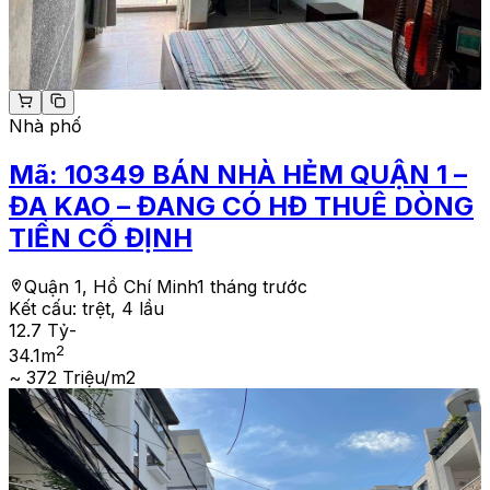
Nhà phố
Mã:
10349
BÁN NHÀ HẺM QUẬN 1 –
ĐA KAO – ĐANG CÓ HĐ THUÊ DÒNG
TIỀN CỐ ĐỊNH
Quận 1, Hồ Chí Minh
1 tháng trước
Kết cấu:
trệt, 4 lầu
12.7 Tỷ
-
2
34.1
m
~ 372 Triệu/m2