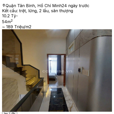
Quận Tân Bình, Hồ Chí Minh
24 ngày trước
Kết cấu:
trệt, lửng, 2 lầu, sân thượng
10.2 Tỷ
-
2
54
m
~ 189 Triệu/m2