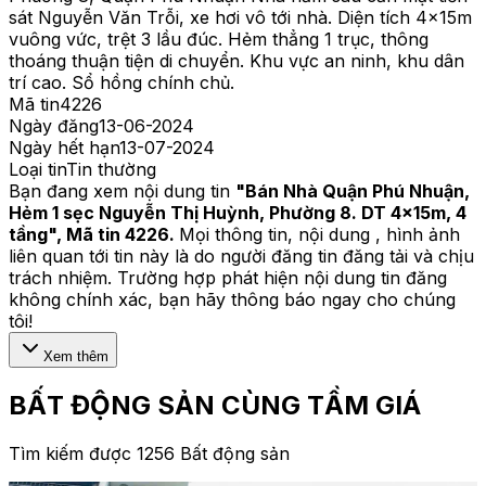
sát Nguyễn Văn Trỗi, xe hơi vô tới nhà. Diện tích 4x15m
vuông vức, trệt 3 lầu đúc. Hẻm thẳng 1 trục, thông
thoáng thuận tiện di chuyển. Khu vực an ninh, khu dân
trí cao. Sổ hồng chính chủ.
Mã tin
4226
Ngày đăng
13-06-2024
Ngày hết hạn
13-07-2024
Loại tin
Tin thường
Bạn đang xem nội dung tin
"
Bán Nhà Quận Phú Nhuận,
Hẻm 1 sẹc Nguyễn Thị Huỳnh, Phường 8. DT 4x15m, 4
tầng
", Mã tin
4226
.
Mọi thông tin, nội dung , hình ảnh
liên quan tới tin này là do người đăng tin đăng tải và chịu
trách nhiệm. Trường hợp phát hiện nội dung tin đăng
không chính xác, bạn hãy thông báo ngay cho chúng
tôi!
Xem thêm
BẤT ĐỘNG SẢN CÙNG TẦM GIÁ
Tìm kiếm được 1256 Bất động sản