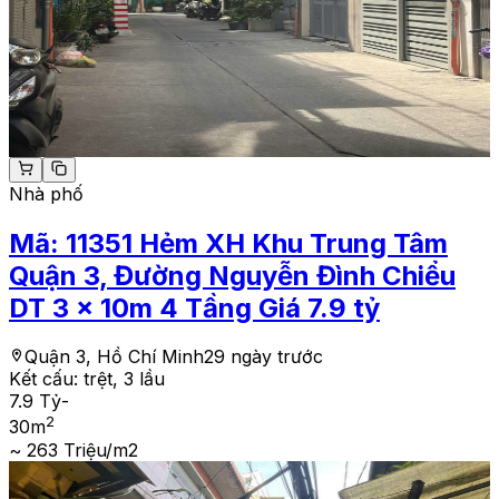
Nhà phố
Mã:
11351
Hẻm XH Khu Trung Tâm
Quận 3, Đường Nguyễn Đình Chiểu
DT 3 x 10m 4 Tầng Giá 7.9 tỷ
Quận 3, Hồ Chí Minh
29 ngày trước
Kết cấu:
trệt, 3 lầu
7.9 Tỷ
-
2
30
m
~ 263 Triệu/m2