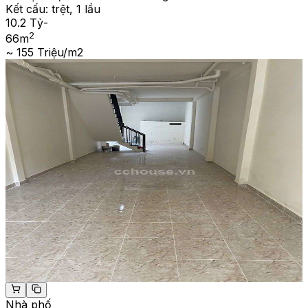
Kết cấu:
trệt, 1 lầu
10.2 Tỷ
-
2
66
m
~ 155 Triệu/m2
Nhà phố