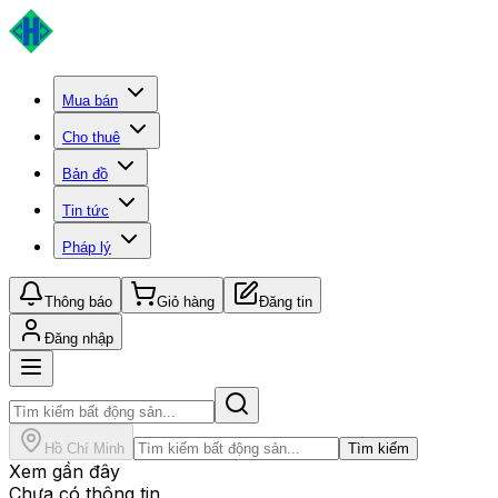
Mua bán
Cho thuê
Bản đồ
Tin tức
Pháp lý
Thông báo
Giỏ hàng
Đăng tin
Đăng nhập
Hồ Chí Minh
Tìm kiếm
Xem gần đây
Chưa có thông tin