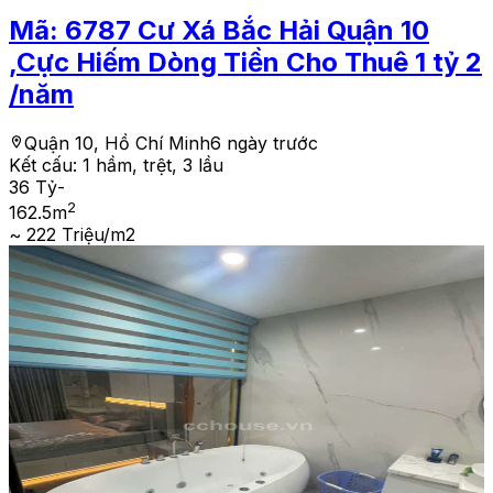
Mã:
6787
Cư Xá Bắc Hải Quận 10
,Cực Hiếm Dòng Tiền Cho Thuê 1 tỷ 2
/năm
Quận 10, Hồ Chí Minh
6 ngày trước
Kết cấu:
1 hầm, trệt, 3 lầu
36 Tỷ
-
2
162.5
m
~ 222 Triệu/m2