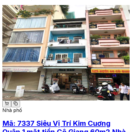
Nhà phố
Mã:
7337
Siêu Vị Trí Kim Cuơng
Quận 1 mặt tiền Cô Giang 60m2 Nhà