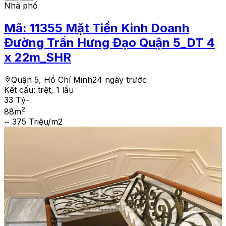
Nhà phố
Mã:
11355
Mặt Tiền Kinh Doanh
Đường Trần Hưng Đạo Quận 5_DT 4
x 22m_SHR
Quận 5, Hồ Chí Minh
24 ngày trước
Kết cấu:
trệt, 1 lầu
33 Tỷ
-
2
88
m
~ 375 Triệu/m2