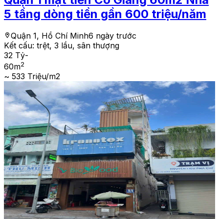
5 tầng dòng tiền gần 600 triệu/năm
Quận 1, Hồ Chí Minh
6 ngày trước
Kết cấu:
trệt, 3 lầu, sân thượng
32 Tỷ
-
2
60
m
~ 533 Triệu/m2