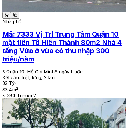
Nhà phố
Mã:
7333
Vị Trí Trung Tâm Quận 10
mặt tiền Tô Hiến Thành 80m2 Nhà 4
tầng Vừa ở vừa có thu nhập 300
triệu/năm
Quận 10, Hồ Chí Minh
6 ngày trước
Kết cấu:
trệt, lửng, 2 lầu
32 Tỷ
-
2
83.4
m
~ 384 Triệu/m2