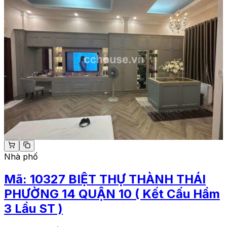
Nhà phố
Mã:
10327
BIỆT THỰ THÀNH THÁI
PHƯỜNG 14 QUẬN 10 ( Kết Cấu Hầm
3 Lầu ST )