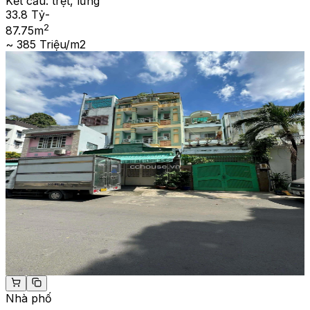
Kết cấu:
trệt, lửng
33.8 Tỷ
-
2
87.75
m
~ 385 Triệu/m2
Nhà phố