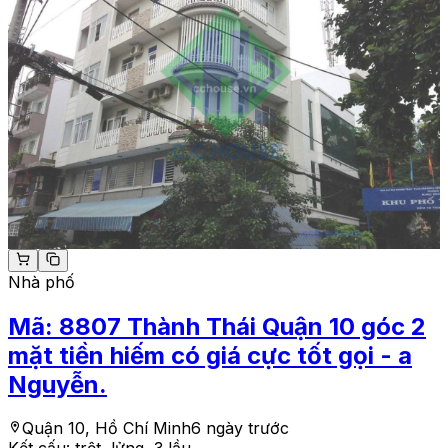
Nhà phố
Mã:
8807
Thành Thái Quận 10 góc 2
mặt tiền hiếm có giá cực tốt gọi - a
Nguyễn.
Quận 10, Hồ Chí Minh
6 ngày trước