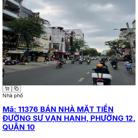
Nhà phố
Mã:
11376
BÁN NHÀ MẶT TIỀN
ĐƯỜNG SƯ VẠN HẠNH, PHƯỜNG 12,
QUẬN 10