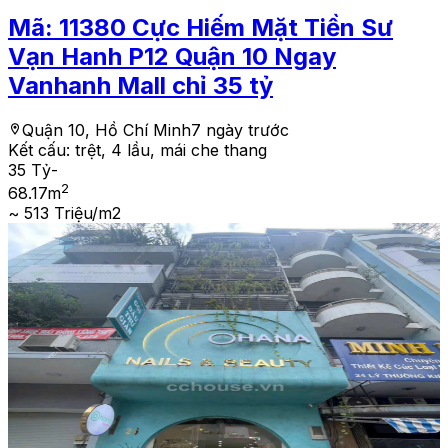
Mã:
11380
Cực Hiếm Mặt Tiền Sư
Vạn Hanh P12 Quận 10 Ngay
Vanhanh Mall chỉ 35 tỷ
Quận 10, Hồ Chí Minh
7 ngày trước
Kết cấu:
trệt, 4 lầu, mái che thang
35 Tỷ
-
2
68.17
m
~ 513 Triệu/m2