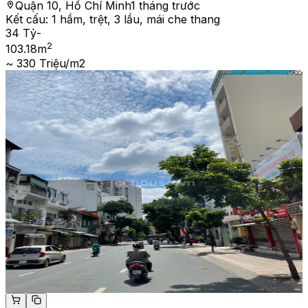
Quận 10, Hồ Chí Minh
1 tháng trước
Kết cấu:
1 hầm, trệt, 3 lầu, mái che thang
34 Tỷ
-
2
103.18
m
~ 330 Triệu/m2