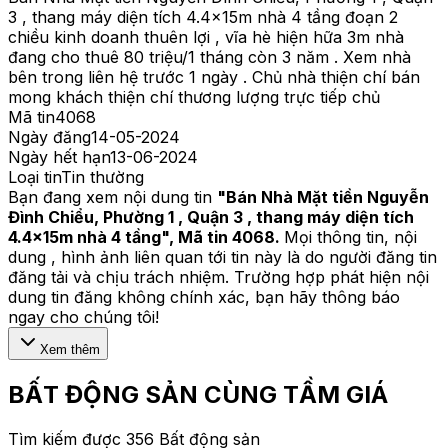
3 , thang máy diện tích 4.4x15m nhà 4 tầng đoạn 2
chiều kinh doanh thuên lợi , vĩa hè hiện hữa 3m nhà
đang cho thuê 80 triệu/1 tháng còn 3 năm . Xem nhà
bên trong liên hệ trước 1 ngày . Chủ nhà thiện chí bán
mong khách thiện chí thương lượng trực tiếp chủ
Mã tin
4068
Ngày đăng
14-05-2024
Ngày hết hạn
13-06-2024
Loại tin
Tin thường
Bạn đang xem nội dung tin
"
Bán Nhà Mặt tiền Nguyễn
Đình Chiểu, Phường 1 , Quận 3 , thang máy diện tích
4.4x15m nhà 4 tầng
", Mã tin
4068
.
Mọi thông tin, nội
dung , hình ảnh liên quan tới tin này là do người đăng tin
đăng tải và chịu trách nhiệm. Trường hợp phát hiện nội
dung tin đăng không chính xác, bạn hãy thông báo
ngay cho chúng tôi!
Xem thêm
BẤT ĐỘNG SẢN CÙNG TẦM GIÁ
Tìm kiếm được 356 Bất động sản