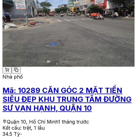
Nhà phố
Mã:
10289
CĂN GÓC 2 MẶT TIỀN
SIÊU ĐẸP KHU TRUNG TÂM ĐƯỜNG
SƯ VẠN HẠNH, QUẬN 10
Quận 10, Hồ Chí Minh
1 tháng trước
Kết cấu:
trệt, 1 lầu
34.5 Tỷ
-