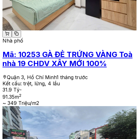
Nhà phố
Mã:
10253
GÀ ĐẺ TRỨNG VÀNG Toà
nhà 19 CHDV XÂY MỚI 100%
Quận 3, Hồ Chí Minh
1 tháng trước
Kết cấu:
trệt, lửng, 4 lầu
31.9 Tỷ
-
2
91.35
m
~ 349 Triệu/m2