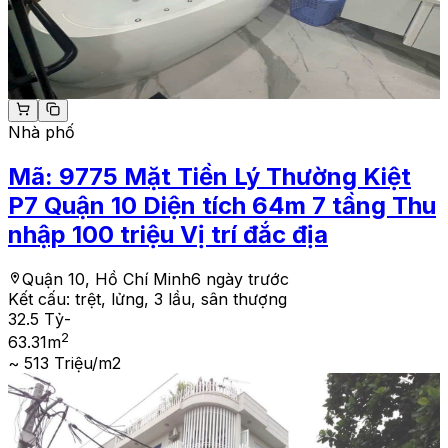
Nhà phố
Mã:
9775
Mặt Tiền Lý Thường Kiệt
P7 Quận 10 Diện tích 64m 7 tầng Thu
nhập 100 triệu Vị trí đắc địa
Quận 10, Hồ Chí Minh
6 ngày trước
Kết cấu:
trệt, lửng, 3 lầu, sân thượng
32.5 Tỷ
-
2
63.31
m
~ 513 Triệu/m2