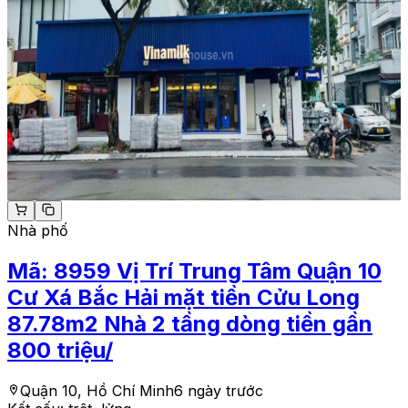
Nhà phố
Mã:
8959
Vị Trí Trung Tâm Quận 10
Cư Xá Bắc Hải mặt tiền Cửu Long
87.78m2 Nhà 2 tầng dòng tiền gần
800 triệu/
Quận 10, Hồ Chí Minh
6 ngày trước