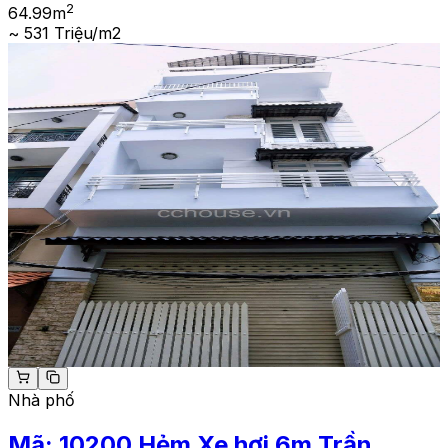
2
64.99
m
~ 531 Triệu/m2
Nhà phố
Mã:
10200
Hẻm Xe hơi 6m Trần