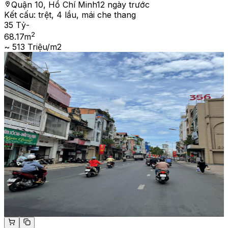
Quận 10, Hồ Chí Minh
12 ngày trước
Kết cấu:
trệt, 4 lầu, mái che thang
35 Tỷ
-
2
68.17
m
~ 513 Triệu/m2