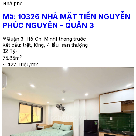
Nhà phố
Mã:
10326
NHÀ MẶT TIỀN NGUYỄN
PHÚC NGUYÊN – QUẬN 3
Quận 3, Hồ Chí Minh
1 tháng trước
Kết cấu:
trệt, lửng, 4 lầu, sân thượng
32 Tỷ
-
2
75.85
m
~ 422 Triệu/m2