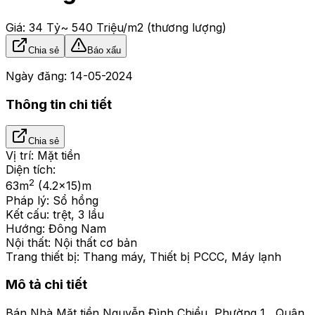
Giá:
34 Tỷ
~ 540 Triệu/m2
(thương lượng)
Chia sẻ
Báo xấu
Ngày đăng:
14-05-2024
Thông tin chi tiết
Chia sẻ
Vị trí:
Mặt tiền
Diện tích:
2
63
m
(4.2x15)m
Pháp lý:
Sổ hồng
Kết cấu:
trệt, 3 lầu
Hướng:
Đông Nam
Nội thất:
Nội thất cơ bản
Trang thiết bị:
Thang máy, Thiết bị PCCC, Máy lạnh
Mô tả chi tiết
Bán Nhà Mặt tiền Nguyễn Đình Chiểu, Phường 1 , Quận