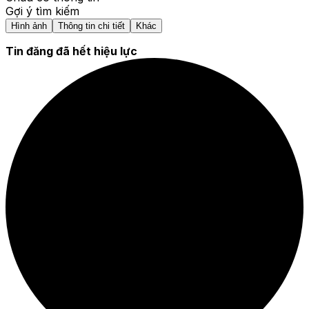
Gợi ý tìm kiếm
Hình ảnh
Thông tin chi tiết
Khác
Tin đăng đã hết hiệu lực