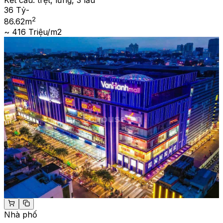
Kết cấu:
trệt, lửng, 3 lầu
36 Tỷ
-
2
86.62
m
~ 416 Triệu/m2
Nhà phố