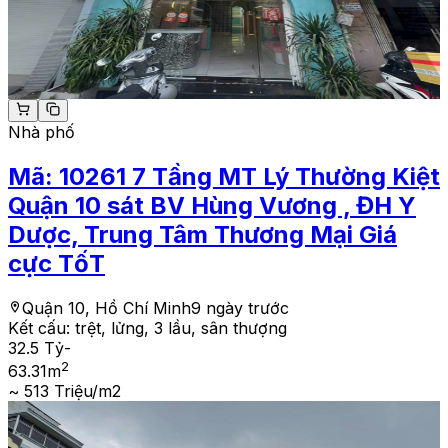
Nhà phố
Mã:
10261
7 Tầng MT Lý Thường Kiệt
Quận 10 sát BV Hùng Vương , ĐH Y
Dược, Trung Tâm Thương Mại Giá
cực TốT
Quận 10, Hồ Chí Minh
9 ngày trước
Kết cấu:
trệt, lửng, 3 lầu, sân thượng
32.5 Tỷ
-
2
63.31
m
~ 513 Triệu/m2