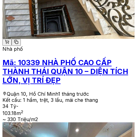
Nhà phố
Mã:
10339
NHÀ PHỐ CAO CẤP
THÀNH THÁI QUẬN 10 – DIỆN TÍCH
LỚN, VỊ TRÍ ĐẸP
Quận 10, Hồ Chí Minh
1 tháng trước
Kết cấu:
1 hầm, trệt, 3 lầu, mái che thang
34 Tỷ
-
2
103.18
m
~ 330 Triệu/m2