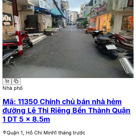
Nhà phố
Mã:
11350
Chính chủ bán nhà hẻm
đường Lê Thi Riêng Bến Thành Quận
1 DT 5 x 8.5m
Quận 1, Hồ Chí Minh
1 tháng trước