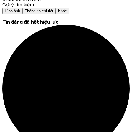
Gợi ý tìm kiếm
Hình ảnh
Thông tin chi tiết
Khác
Tin đăng đã hết hiệu lực