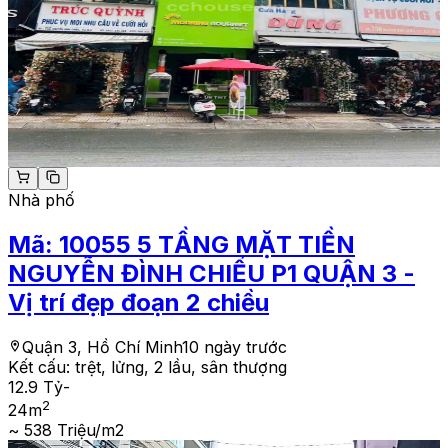
Nhà phố
Mã:
10055
5 TẦNG MẶT TIỀN
NGUYỄN ĐÌNH CHIỂU P1 QUẬN 3 -
Vị trí đẹp đoạn 2 chiều
Quận 3, Hồ Chí Minh
10 ngày trước
Kết cấu:
trệt, lửng, 2 lầu, sân thượng
12.9 Tỷ
-
2
24
m
~ 538 Triệu/m2