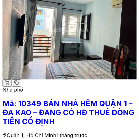
Nhà phố
Mã:
10349
BÁN NHÀ HẺM QUẬN 1 –
ĐA KAO – ĐANG CÓ HĐ THUÊ DÒNG
TIỀN CỐ ĐỊNH
Quận 1, Hồ Chí Minh
1 tháng trước