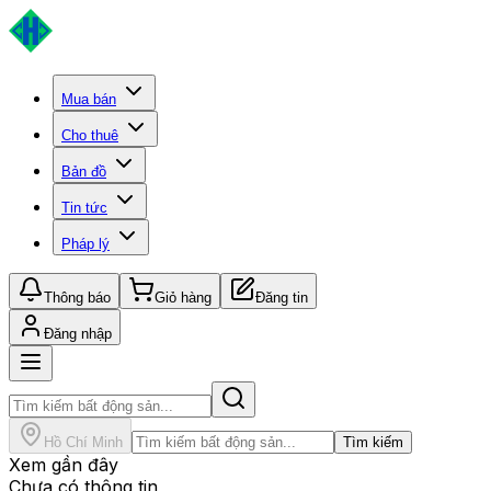
Mua bán
Cho thuê
Bản đồ
Tin tức
Pháp lý
Thông báo
Giỏ hàng
Đăng tin
Đăng nhập
Hồ Chí Minh
Tìm kiếm
Xem gần đây
Chưa có thông tin