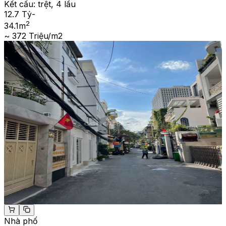
Kết cấu:
trệt, 4 lầu
12.7 Tỷ
-
2
34.1
m
~ 372 Triệu/m2
Nhà phố