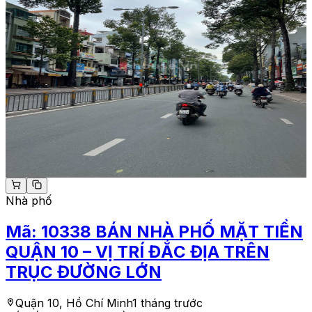
Nhà phố
Mã:
10338
BÁN NHÀ PHỐ MẶT TIỀN
QUẬN 10 – VỊ TRÍ ĐẮC ĐỊA TRÊN
TRỤC ĐƯỜNG LỚN
Quận 10, Hồ Chí Minh
1 tháng trước