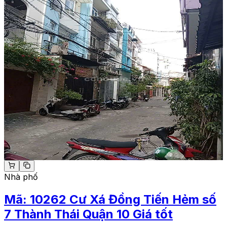
Nhà phố
Mã:
10262
Cư Xá Đồng Tiến Hẻm số
7 Thành Thái Quận 10 Giá tốt