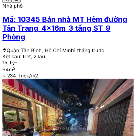
Nhà phố
Mã:
10345
Bán nhà MT Hẻm đường
Tân Trang_4x16m_3 tầng ST_9
Phòng
Quận Tân Bình, Hồ Chí Minh
1 tháng trước
Kết cấu:
trệt, 2 lầu
15 Tỷ
-
2
64
m
~ 234 Triệu/m2