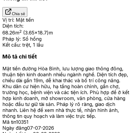
Chia sẻ
Vị trí:
Mặt tiền
Diện tích:
2
68.26
m
(3.65x18.7)m
Pháp lý:
Sổ hồng
Kết cấu:
trệt, 1 lầu
Mô tả chi tiết
Mặt tiền đường Hòa Bình, lưu lượng giao thông đông,
thuận tiện kinh doanh nhiều ngành nghề. Diện tích đẹp,
chiều dài gần 19m, dễ khai thác và bố trí công năng.
Khu dân cư hiện hữu, hạ tầng hoàn chỉnh, gần chợ,
trường học, bệnh viện và các tiện ích. Phù hợp để ở kết
hợp kinh doanh, mở showroom, văn phòng, cửa hàng
hoặc đầu tư giữ tài sản. Pháp lý rõ ràng, giao dịch
nhanh. Liên hệ để xem nhà thực tế, nhận hình ảnh,
thông tin quy hoạch và làm việc trực tiếp.
Mã tin
10351
Ngày đăng
07-07-2026