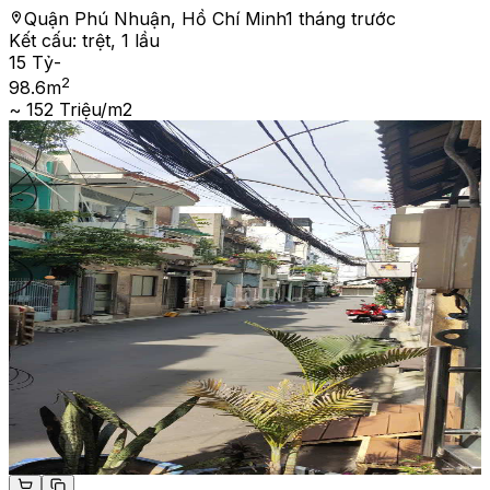
Quận Phú Nhuận, Hồ Chí Minh
1 tháng trước
Kết cấu:
trệt, 1 lầu
15 Tỷ
-
2
98.6
m
~ 152 Triệu/m2