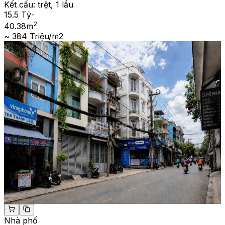
Kết cấu:
trệt, 1 lầu
15.5 Tỷ
-
2
40.38
m
~ 384 Triệu/m2
Nhà phố