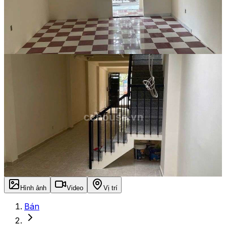
Hình ảnh
Video
Vị trí
Bán