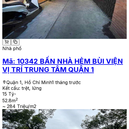
Nhà phố
Mã:
10342
BẤN NHÀ HẺM BÙI VIỆN
VỊ TRÍ TRUNG TÂM QUẬN 1
Quận 1, Hồ Chí Minh
1 tháng trước
Kết cấu:
trệt, lửng
15 Tỷ
-
2
52.8
m
~ 284 Triệu/m2