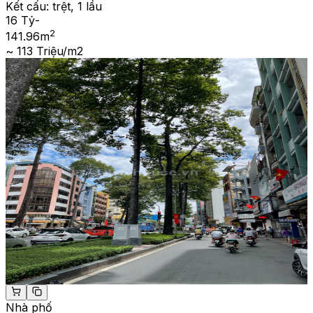
Kết cấu:
trệt, 1 lầu
16 Tỷ
-
2
141.96
m
~ 113 Triệu/m2
Nhà phố