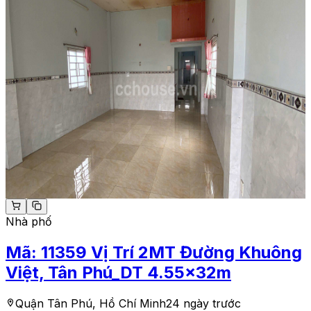
Nhà phố
Mã:
11359
Vị Trí 2MT Đường Khuông
Việt, Tân Phú_DT 4.55x32m
Quận Tân Phú, Hồ Chí Minh
24 ngày trước