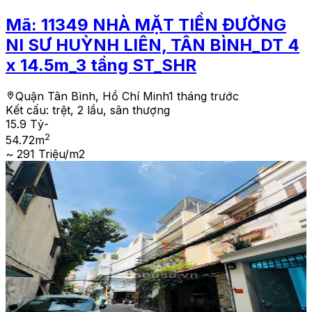
Mã:
11349
NHÀ MẶT TIỀN ĐƯỜNG
NI SƯ HUỲNH LIÊN, TÂN BÌNH_DT 4
x 14.5m_3 tầng ST_SHR
Quận Tân Bình, Hồ Chí Minh
1 tháng trước
Kết cấu:
trệt, 2 lầu, sân thượng
15.9 Tỷ
-
2
54.72
m
~ 291 Triệu/m2