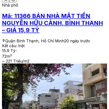
Nhà phố
Mã:
11366
BÁN NHÀ MẶT TIỀN
NGUYỄN HỮU CẢNH, BÌNH THẠNH
– GIÁ 15,9 TỶ
Quận Bình Thạnh, Hồ Chí Minh
20 ngày trước
Kết cấu:
trệt
15.9 Tỷ
-
2
72
m
~ 221 Triệu/m2