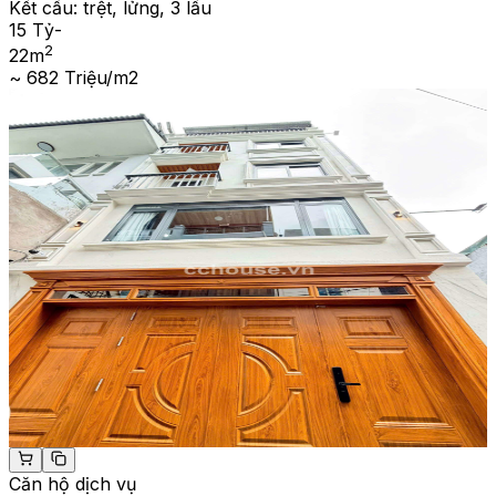
Kết cấu:
trệt, lửng, 3 lầu
15 Tỷ
-
2
22
m
~ 682 Triệu/m2
Căn hộ dịch vụ