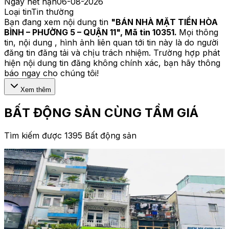
Ngày hết hạn
06-08-2026
Loại tin
Tin thường
Bạn đang xem nội dung tin
"
BÁN NHÀ MẶT TIỀN HÒA
BÌNH – PHƯỜNG 5 – QUẬN 11
", Mã tin
10351
.
Mọi thông
tin, nội dung , hình ảnh liên quan tới tin này là do người
đăng tin đăng tải và chịu trách nhiệm. Trường hợp phát
hiện nội dung tin đăng không chính xác, bạn hãy thông
báo ngay cho chúng tôi!
Xem thêm
BẤT ĐỘNG SẢN CÙNG TẦM GIÁ
Tìm kiếm được 1395 Bất động sản