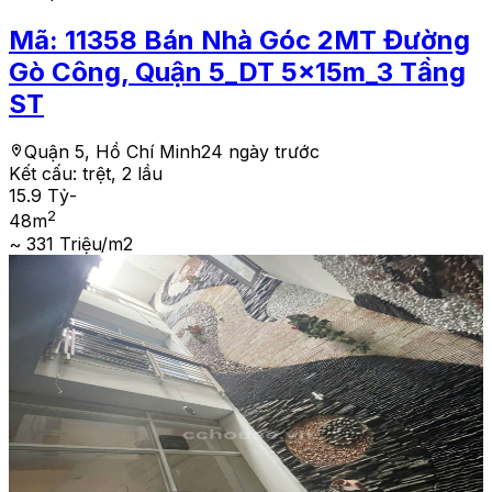
Mã:
11358
Bán Nhà Góc 2MT Đường
Gò Công, Quận 5_DT 5x15m_3 Tầng
ST
Quận 5, Hồ Chí Minh
24 ngày trước
Kết cấu:
trệt, 2 lầu
15.9 Tỷ
-
2
48
m
~ 331 Triệu/m2