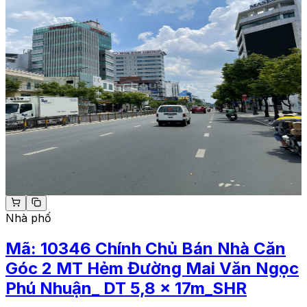
Nhà phố
Mã:
10346
Chính Chủ Bán Nhà Căn
Góc 2 MT Hẻm Đường Mai Văn Ngọc
Phú Nhuận_ DT 5,8 x 17m_SHR