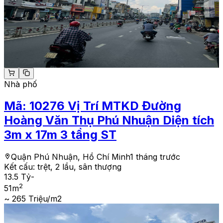
Nhà phố
Mã:
10276
Vị Trí MTKD Đường
Hoàng Văn Thụ Phú Nhuận Diện tích
3m x 17m 3 tầng ST
Quận Phú Nhuận, Hồ Chí Minh
1 tháng trước
Kết cấu:
trệt, 2 lầu, sân thượng
13.5 Tỷ
-
2
51
m
~ 265 Triệu/m2