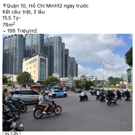
Quận 10, Hồ Chí Minh
12 ngày trước
Kết cấu:
trệt, 3 lầu
15.5 Tỷ
-
2
78
m
~ 199 Triệu/m2