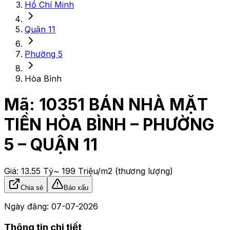
Hồ Chí Minh
Quận 11
Phường 5
Hòa Bình
Mã:
10351
BÁN NHÀ MẶT
TIỀN HÒA BÌNH – PHƯỜNG
5 – QUẬN 11
Giá:
13.55 Tỷ
~ 199 Triệu/m2
(thương lượng)
Chia sẻ
Báo xấu
Ngày đăng:
07-07-2026
Thông tin chi tiết