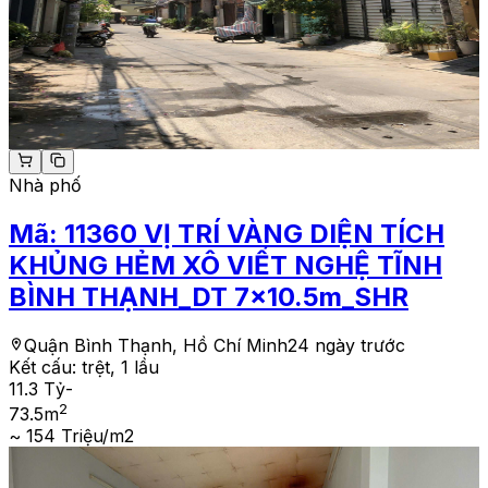
Nhà phố
Mã:
11360
VỊ TRÍ VÀNG DIỆN TÍCH
KHỦNG HẺM XÔ VIẾT NGHỆ TĨNH
BÌNH THẠNH_DT 7x10.5m_SHR
Quận Bình Thạnh, Hồ Chí Minh
24 ngày trước
Kết cấu:
trệt, 1 lầu
11.3 Tỷ
-
2
73.5
m
~ 154 Triệu/m2