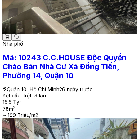
Nhà phố
Mã:
10243
C.C.HOUSE Độc Quyền
Chào Bán Nhà Cư Xá Đồng Tiến,
Phường 14, Quận 10
Quận 10, Hồ Chí Minh
26 ngày trước
Kết cấu:
trệt, 3 lầu
15.5 Tỷ
-
2
78
m
~ 199 Triệu/m2