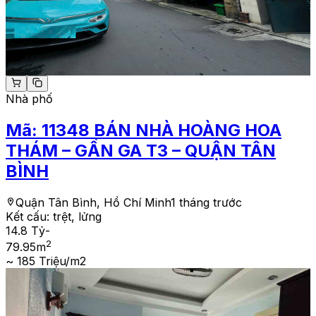
Nhà phố
Mã:
11348
BÁN NHÀ HOÀNG HOA
THÁM – GẦN GA T3 – QUẬN TÂN
BÌNH
Quận Tân Bình, Hồ Chí Minh
1 tháng trước
Kết cấu:
trệt, lửng
14.8 Tỷ
-
2
79.95
m
~ 185 Triệu/m2