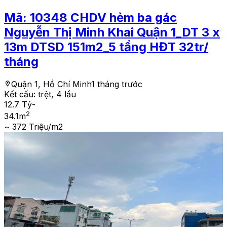
Mã:
10348
CHDV hẻm ba gác
Nguyễn Thị Minh Khai Quận 1_DT 3 x
13m DTSD 151m2_5 tầng HĐT 32tr/
tháng
Quận 1, Hồ Chí Minh
1 tháng trước
Kết cấu:
trệt, 4 lầu
12.7 Tỷ
-
2
34.1
m
~ 372 Triệu/m2