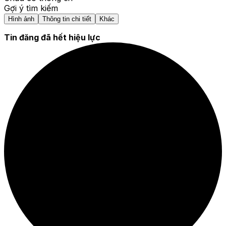
Gợi ý tìm kiếm
Hình ảnh
Thông tin chi tiết
Khác
Tin đăng đã hết hiệu lực