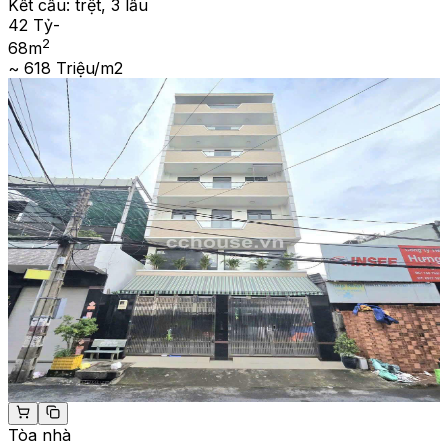
Kết cấu:
trệt, 3 lầu
42 Tỷ
-
2
68
m
~ 618 Triệu/m2
Tòa nhà