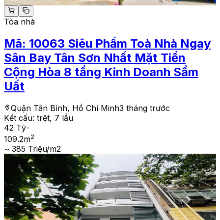
Tòa nhà
Mã:
10063
Siêu Phẩm Toà Nhà Ngay
Sân Bay Tân Sơn Nhất Mặt Tiền
Cộng Hòa 8 tầng Kinh Doanh Sầm
Uất
Quận Tân Bình, Hồ Chí Minh
3 tháng trước
Kết cấu:
trệt, 7 lầu
42 Tỷ
-
2
109.2
m
~ 385 Triệu/m2