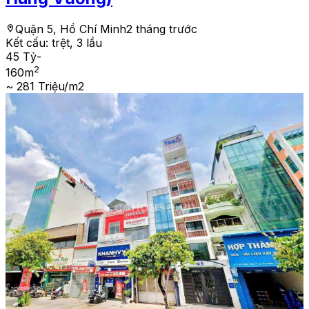
Quận 5, Hồ Chí Minh
2 tháng trước
Kết cấu:
trệt, 3 lầu
45 Tỷ
-
2
160
m
~ 281 Triệu/m2