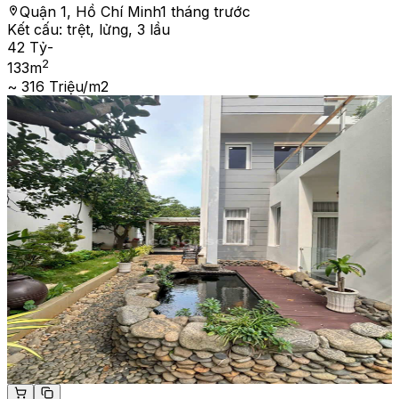
Quận 1, Hồ Chí Minh
1 tháng trước
Kết cấu:
trệt, lửng, 3 lầu
42 Tỷ
-
2
133
m
~ 316 Triệu/m2