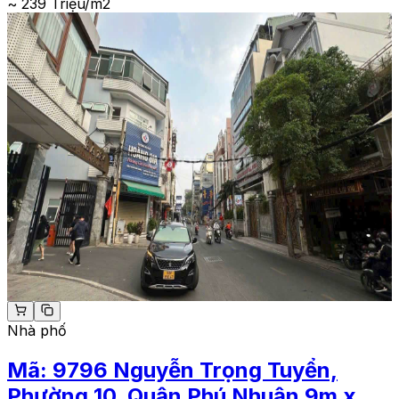
~ 239 Triệu/m2
Nhà phố
Mã:
9796
Nguyễn Trọng Tuyển,
Phường 10, Quận Phú Nhuận 9m x