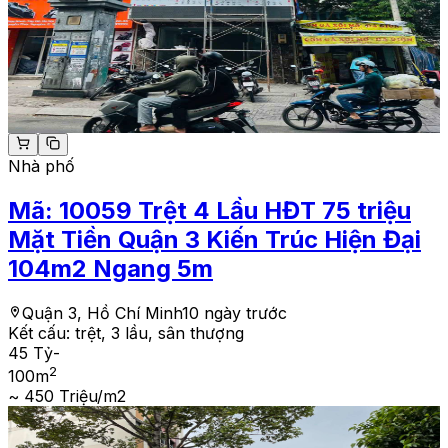
Nhà phố
Mã:
10059
Trệt 4 Lầu HĐT 75 triệu
Mặt Tiền Quận 3 Kiến Trúc Hiện Đại
104m2 Ngang 5m
Quận 3, Hồ Chí Minh
10 ngày trước
Kết cấu:
trệt, 3 lầu, sân thượng
45 Tỷ
-
2
100
m
~ 450 Triệu/m2