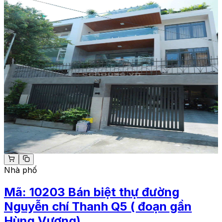
Nhà phố
Mã:
10203
Bán biệt thự đường
Nguyễn chí Thanh Q5 ( đoạn gần
Hùng Vương)