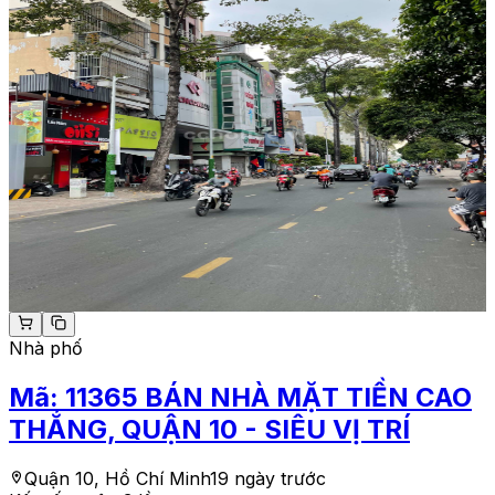
Nhà phố
Mã:
11365
BÁN NHÀ MẶT TIỀN CAO
THẮNG, QUẬN 10 - SIÊU VỊ TRÍ
Quận 10, Hồ Chí Minh
19 ngày trước