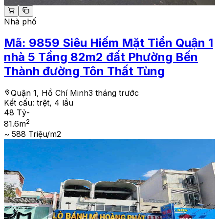
Nhà phố
Mã:
9859
Siêu Hiếm Mặt Tiền Quận 1
nhà 5 Tầng 82m2 đất Phường Bến
Thành đường Tôn Thất Tùng
Quận 1, Hồ Chí Minh
3 tháng trước
Kết cấu:
trệt, 4 lầu
48 Tỷ
-
2
81.6
m
~ 588 Triệu/m2