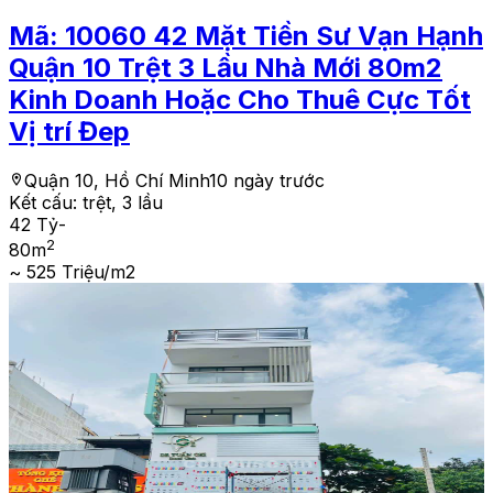
Mã:
10060
42 Mặt Tiền Sư Vạn Hạnh
Quận 10 Trệt 3 Lầu Nhà Mới 80m2
Kinh Doanh Hoặc Cho Thuê Cực Tốt
Vị trí Đep
Quận 10, Hồ Chí Minh
10 ngày trước
Kết cấu:
trệt, 3 lầu
42 Tỷ
-
2
80
m
~ 525 Triệu/m2