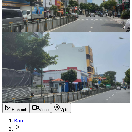
Hình ảnh
Video
Vị trí
Bán