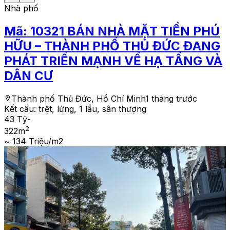
Nhà phố
Mã:
10321
BÁN NHÀ MẶT TIỀN PHÚ
HỮU – THÀNH PHỐ THỦ ĐỨC ĐANG
PHÁT TRIỂN MẠNH VỀ HẠ TẦNG VÀ
DÂN CƯ
Thành phố Thủ Đức, Hồ Chí Minh
1 tháng trước
Kết cấu:
trệt, lửng, 1 lầu, sân thượng
43 Tỷ
-
2
322
m
~ 134 Triệu/m2