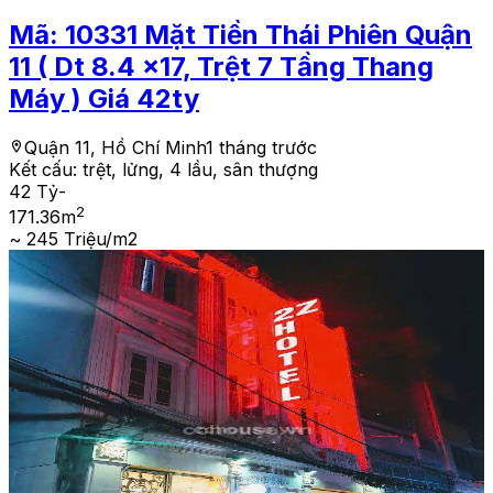
Mã:
10331
Mặt Tiền Thái Phiên Quận
11 ( Dt 8.4 x17, Trệt 7 Tầng Thang
Máy ) Giá 42ty
Quận 11, Hồ Chí Minh
1 tháng trước
Kết cấu:
trệt, lửng, 4 lầu, sân thượng
42 Tỷ
-
2
171.36
m
~ 245 Triệu/m2