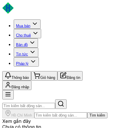
Mua bán
Cho thuê
Bản đồ
Tin tức
Pháp lý
Thông báo
Giỏ hàng
Đăng tin
Đăng nhập
Hồ Chí Minh
Tìm kiếm
Xem gần đây
Chưa có thông tin