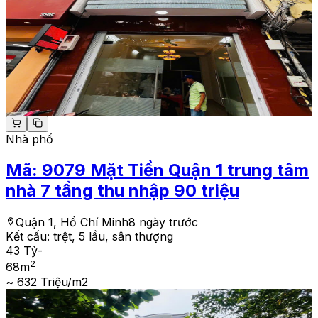
Nhà phố
Mã:
9079
Mặt Tiền Quận 1 trung tâm
nhà 7 tầng thu nhập 90 triệu
Quận 1, Hồ Chí Minh
8 ngày trước
Kết cấu:
trệt, 5 lầu, sân thượng
43 Tỷ
-
2
68
m
~ 632 Triệu/m2