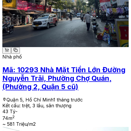
Nhà phố
Mã:
10293
Nhà Mặt Tiền Lớn Đường
Nguyễn Trãi, Phường Chợ Quán,
(Phường 2, Quận 5 cũ)
Quận 5, Hồ Chí Minh
1 tháng trước
Kết cấu:
trệt, 3 lầu, sân thượng
43 Tỷ
-
2
74
m
~ 581 Triệu/m2