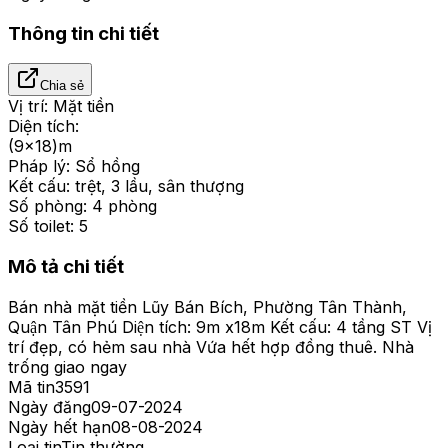
Thông tin chi tiết
Chia sẻ
Vị trí:
Mặt tiền
Diện tích:
(9x18)m
Pháp lý:
Sổ hồng
Kết cấu:
trệt, 3 lầu, sân thượng
Số phòng:
4 phòng
Số toilet:
5
Mô tả chi tiết
Bán nhà mặt tiền Lũy Bán Bích, Phường Tân Thành,
Quận Tân Phú Diện tích: 9m x18m Kết cấu: 4 tầng ST Vị
trí đẹp, có hẻm sau nhà Vứa hết hợp đồng thuê. Nhà
trống giao ngay
Mã tin
3591
Ngày đăng
09-07-2024
Ngày hết hạn
08-08-2024
Loại tin
Tin thường