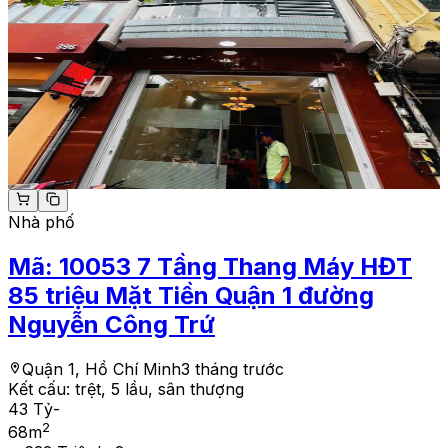
Nhà phố
Mã:
10053
7 Tầng Thang Máy HĐT
85 triệu Mặt Tiền Quận 1 đường
Nguyễn Công Trứ
Quận 1, Hồ Chí Minh
3 tháng trước
Kết cấu:
trệt, 5 lầu, sân thượng
43 Tỷ
-
2
68
m