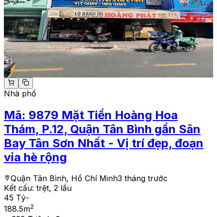
Nhà phố
Mã:
9879
Mặt Tiền Hoàng Hoa
Thám, P.12, Quận Tân Bình gần Sân
Bay Tân Sơn Nhất - Vị trí đẹp, đoạn
vỉa hè rộng
Quận Tân Bình, Hồ Chí Minh
3 tháng trước
Kết cấu:
trệt, 2 lầu
45 Tỷ
-
2
188.5
m