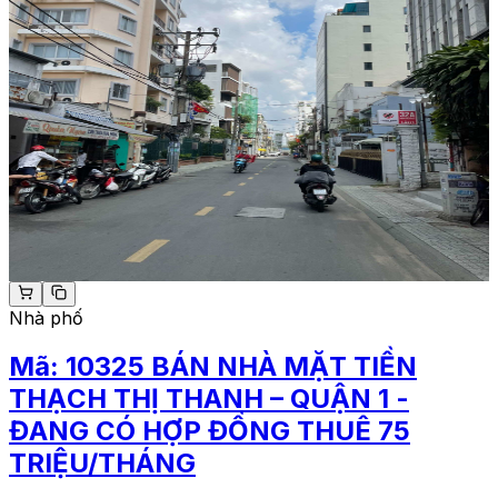
Nhà phố
Mã:
10325
BÁN NHÀ MẶT TIỀN
THẠCH THỊ THANH – QUẬN 1 -
ĐANG CÓ HỢP ĐỒNG THUÊ 75
TRIỆU/THÁNG