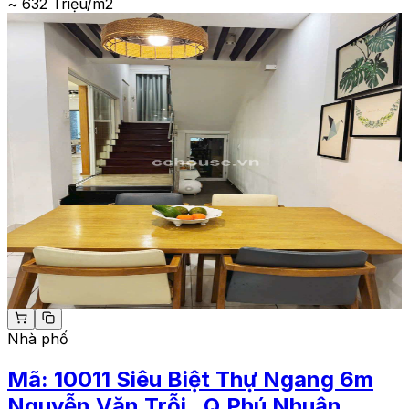
~ 632 Triệu/m2
Nhà phố
Mã:
10011
Siêu Biệt Thự Ngang 6m
Nguyễn Văn Trỗi . Q.Phú Nhuận