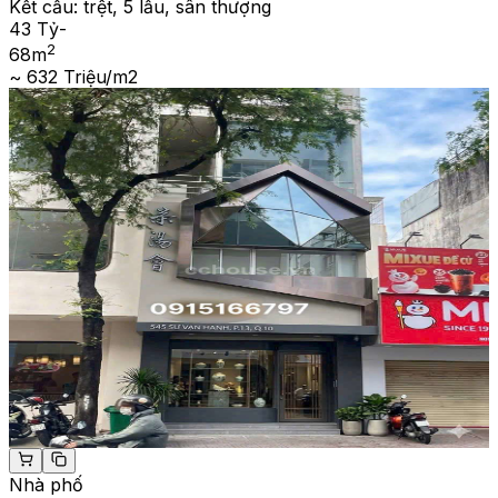
Kết cấu:
trệt, 5 lầu, sân thượng
43 Tỷ
-
2
68
m
~ 632 Triệu/m2
Nhà phố