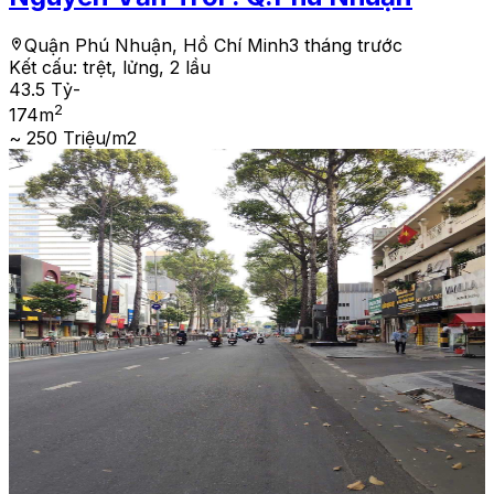
Quận Phú Nhuận, Hồ Chí Minh
3 tháng trước
Kết cấu:
trệt, lửng, 2 lầu
43.5 Tỷ
-
2
174
m
~ 250 Triệu/m2