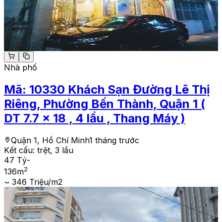
Nhà phố
Mã:
10330
Khách Sạn Đường Lê Thị
Riêng, Phường Bến Thành, Quận 1 (
DT 7.7 x 18 , 4 lầu , Thang Máy )
Quận 1, Hồ Chí Minh
1 tháng trước
Kết cấu:
trệt, 3 lầu
47 Tỷ
-
2
136
m
~ 346 Triệu/m2