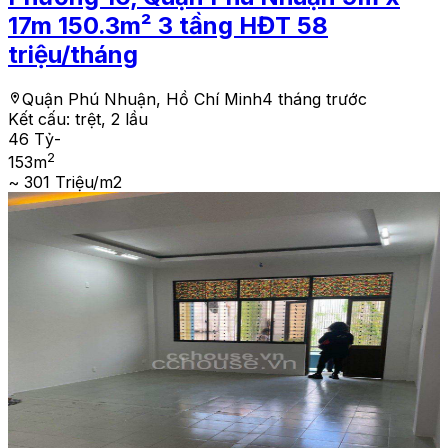
17m 150.3m² 3 tầng HĐT 58
triệu/tháng
Quận Phú Nhuận, Hồ Chí Minh
4 tháng trước
Kết cấu:
trệt, 2 lầu
46 Tỷ
-
2
153
m
~ 301 Triệu/m2