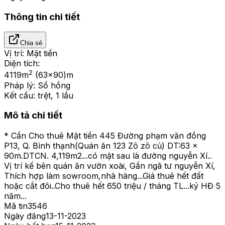
Thông tin chi tiết
Chia sẻ
Vị trí:
Mặt tiền
Diện tích:
2
4119
m
(63x90)m
Pháp lý:
Sổ hồng
Kết cấu:
trệt, 1 lầu
Mô tả chi tiết
* Cần Cho thuê Mặt tiền 445 Đường phạm văn đồng
P13, Q. Bình thạnh(Quán ăn 123 Zô zô củ) DT:63 x
90m.DTCN. 4,119m2...có mặt sau là đường nguyễn Xí..
Vị trí kế bên quán ăn vườn xoài, Gần ngã tư nguyễn Xí,
Thích hợp làm sowroom,nhà hàng...Giá thuê hết đất
hoặc cắt đôi..Cho thuê hết 650 triệu / tháng TL...ký HĐ 5
năm...
Mã tin
3546
Ngày đăng
13-11-2023