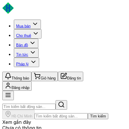
Mua bán
Cho thuê
Bản đồ
Tin tức
Pháp lý
Thông báo
Giỏ hàng
Đăng tin
Đăng nhập
Hồ Chí Minh
Tìm kiếm
Xem gần đây
Chưa có thông tin