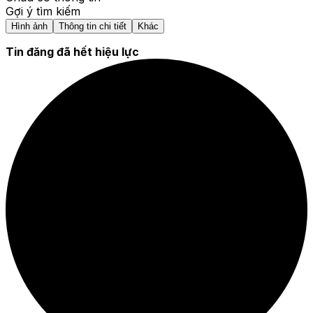
Gợi ý tìm kiếm
Hình ảnh
Thông tin chi tiết
Khác
Tin đăng đã hết hiệu lực