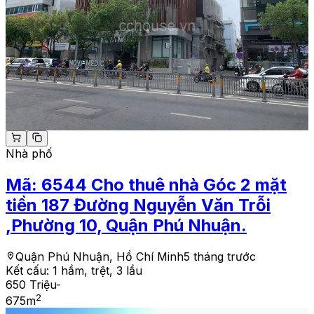
Nhà phố
Mã:
6544
Cho thuê nhà Góc 2 mặt
tiền 187 Đường Nguyễn Văn Trỗi
,Phường 10, Quận Phú Nhuận.
Quận Phú Nhuận, Hồ Chí Minh
5 tháng trước
Kết cấu:
1 hầm, trệt, 3 lầu
650 Triệu
-
2
675
m