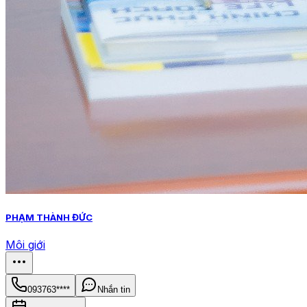
PHẠM THÀNH ĐỨC
Môi giới
093763****
Nhắn tin