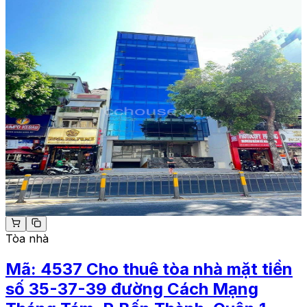
Tòa nhà
Mã:
4537
Cho thuê tòa nhà mặt tiền
số 35-37-39 đường Cách Mạng