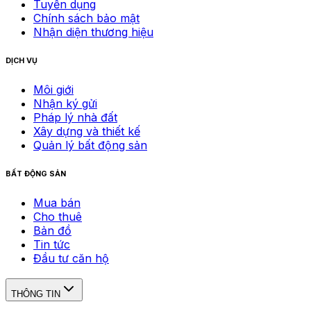
Tuyển dụng
Chính sách bảo mật
Nhận diện thương hiệu
DỊCH VỤ
Môi giới
Nhận ký gửi
Pháp lý nhà đất
Xây dựng và thiết kế
Quản lý bất động sản
BẤT ĐỘNG SẢN
Mua bán
Cho thuê
Bản đồ
Tin tức
Đầu tư căn hộ
THÔNG TIN