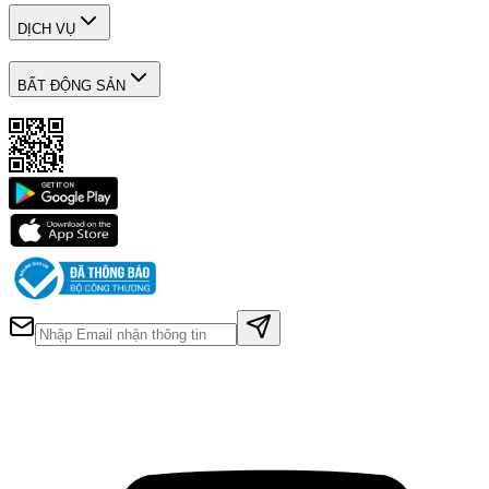
DỊCH VỤ
BẤT ĐỘNG SẢN