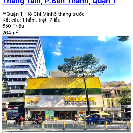
Tháng Tám, P.Bến Thành, Quận 1
Quận 1, Hồ Chí Minh
6 tháng trước
Kết cấu:
1 hầm, trệt, 7 lầu
650 Triệu
-
2
264
m