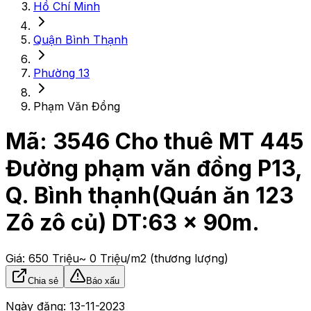
Hồ Chí Minh
Quận Bình Thạnh
Phường 13
Phạm Văn Đồng
Mã:
3546
Cho thuê MT 445
Đường phạm văn đồng P13,
Q. Bình thạnh(Quán ăn 123
Zô zô củ) DT:63 x 90m.
Giá:
650 Triệu
~ 0 Triệu/m2
(thương lượng)
Chia sẻ
Báo xấu
Ngày đăng:
13-11-2023