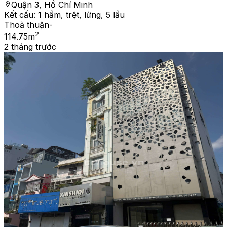
Quận 3, Hồ Chí Minh
Kết cấu:
1 hầm, trệt, lửng, 5 lầu
Thoả thuận
-
2
114.75
m
2 tháng trước