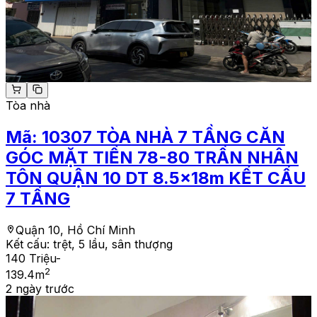
Tòa nhà
Mã:
10307
TÒA NHÀ 7 TẦNG CĂN
GÓC MẶT TIỀN 78-80 TRẦN NHÂN
TÔN QUẬN 10 DT 8.5x18m KẾT CẤU
7 TẦNG
Quận 10, Hồ Chí Minh
Kết cấu:
trệt, 5 lầu, sân thượng
140 Triệu
-
2
139.4
m
2 ngày trước