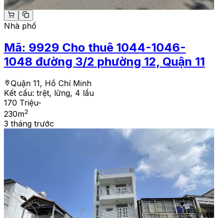
Nhà phố
Mã:
9929
Cho thuê 1044-1046-
1048 đường 3/2 phường 12, Quận 11
Quận 11, Hồ Chí Minh
Kết cấu:
trệt, lửng, 4 lầu
170 Triệu
-
2
230
m
3 tháng trước