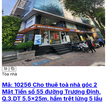
Tòa nhà
Mã:
10256
Cho thuê toà nhà góc 2
Mặt Tiền số 55 đường Trương Định,
Q.3,DT 5.5x25m, hầm trệt lửng 5 lầu