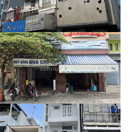
2 Quận 10 cũ )
Nhà phố
50 Triệu
Mã:
10245
Cho thuê nhà MT Calmette, P.Bến
Thành. DT 4.2x9m, 6 tầng ST
Nhà phố
53 Triệu
Mã:
10244
Cho thuê nhà nguyên căn mặt tiền