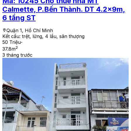
Mã:
10245
Cho thuê nhà MT
Calmette, P.Bến Thành. DT 4.2x9m,
6 tầng ST
Quận 1, Hồ Chí Minh
Kết cấu:
trệt, lửng, 4 lầu, sân thượng
50 Triệu
-
2
37.8
m
3 tháng trước