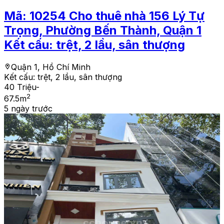
Mã:
10254
Cho thuê nhà 156 Lý Tự
Trọng, Phường Bến Thành, Quận 1
Kết cấu: trệt, 2 lầu, sân thượng
Quận 1, Hồ Chí Minh
Kết cấu:
trệt, 2 lầu, sân thượng
40 Triệu
-
2
67.5
m
5 ngày trước