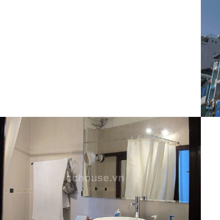
Tòa nhà
140 Triệu
Mã:
10307
TÒA NHÀ 7 TẦNG CĂN GÓC MẶT
TIỀN 78-80 TRẦN NHÂN TÔN QUẬN 10 DT
8.5x18m KẾT CẤU 7 TẦNG
Nhà phố
40 Triệu
Mã:
10254
Cho thuê nhà 156 Lý Tự Trọng,
Phường Bến Thành, Quận 1 Kết cấu: trệt, 2 lầu,
sân thượng