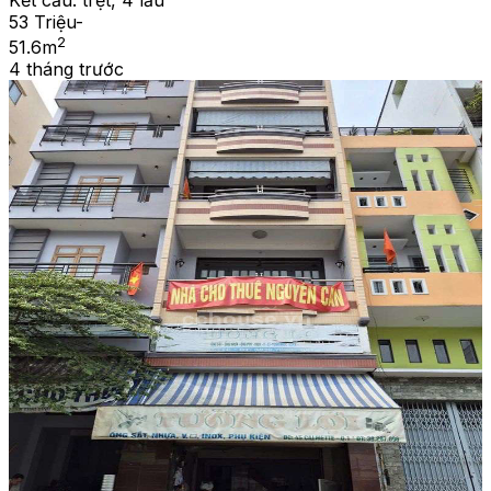
53 Triệu
-
2
51.6
m
4 tháng trước