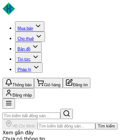
Mua bán
Cho thuê
Bản đồ
Tin tức
Pháp lý
Thông báo
Giỏ hàng
Đăng tin
Đăng nhập
Hồ Chí Minh
Tìm kiếm
Xem gần đây
Chưa có thông tin