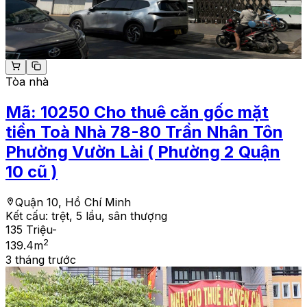
Tòa nhà
Mã:
10250
Cho thuê căn gốc mặt
tiền Toà Nhà 78-80 Trần Nhân Tôn
Phường Vườn Lài ( Phường 2 Quận
10 cũ )
Quận 10, Hồ Chí Minh
Kết cấu:
trệt, 5 lầu, sân thượng
135 Triệu
-
2
139.4
m
3 tháng trước