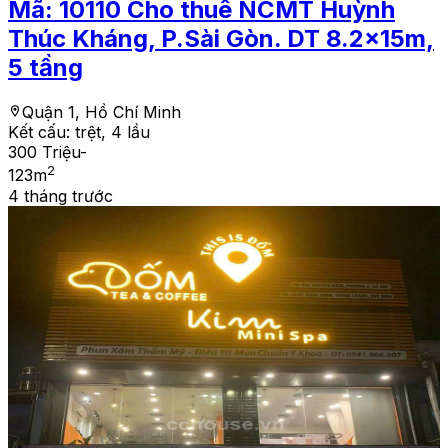
Mã:
10110
Cho thuê NCMT Huỳnh
Thúc Kháng, P.Sài Gòn. DT 8.2x15m,
5 tầng
Quận 1, Hồ Chí Minh
Kết cấu:
trệt, 4 lầu
300 Triệu
-
2
123
m
4 tháng trước