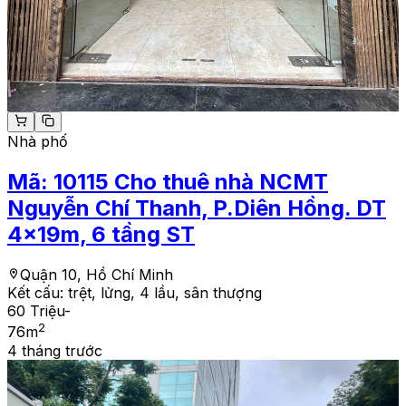
Nhà phố
Mã:
10115
Cho thuê nhà NCMT
Nguyễn Chí Thanh, P.Diên Hồng. DT
4x19m, 6 tầng ST
Quận 10, Hồ Chí Minh
Kết cấu:
trệt, lửng, 4 lầu, sân thượng
60 Triệu
-
2
76
m
4 tháng trước