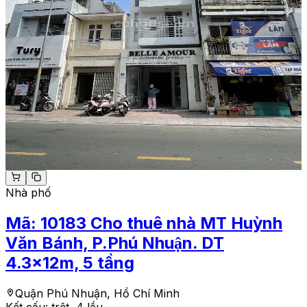
Nhà phố
Mã:
10183
Cho thuê nhà MT Huỳnh
Văn Bánh, P.Phú Nhuận. DT
4.3x12m, 5 tầng
Quận Phú Nhuận, Hồ Chí Minh
Kết cấu:
trệt, 4 lầu