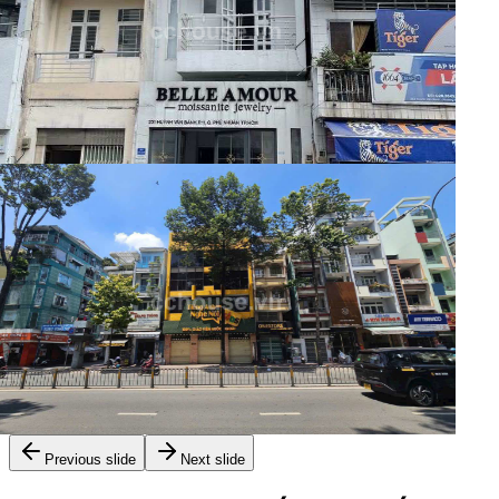
Huỳnh Văn Bánh, P.Phú Nhuận (Phường 11, Quận
Phú Nhuận cũ)
Nhà phố
170 Triệu
Mã:
9929
Cho thuê 1044-1046-1048 đường 3/2
phường 12, Quận 11
Previous slide
Next slide