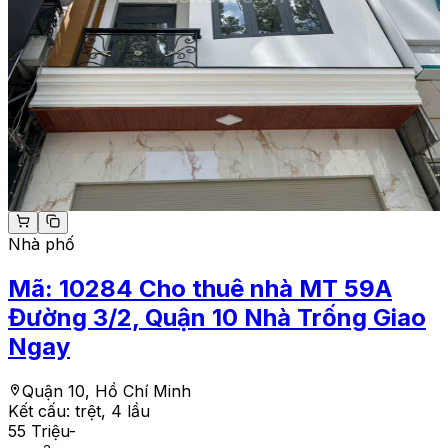
Nhà phố
Mã:
10284
Cho thuê nhà MT 59A
Đường 3/2, Quận 10 Nhà Trống Giao
Ngay
Quận 10, Hồ Chí Minh
Kết cấu:
trệt, 4 lầu
55 Triệu
-