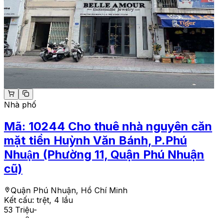
Nhà phố
Mã:
10244
Cho thuê nhà nguyên căn
mặt tiền Huỳnh Văn Bánh, P.Phú
Nhuận (Phường 11, Quận Phú Nhuận
cũ)
Quận Phú Nhuận, Hồ Chí Minh
Kết cấu:
trệt, 4 lầu
53 Triệu
-