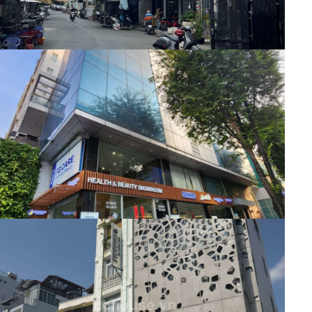
Tòa nhà
Thoả thuận
Mã:
10256
Cho thuê toà nhà góc 2 Mặt Tiền số
55 đường Trương Định, Q.3,DT 5.5x25m, hầm
trệt lửng 5 lầu
Tòa nhà
135 Triệu
Mã:
10250
Cho thuê căn gốc mặt tiền Toà Nhà
78-80 Trần Nhân Tôn Phường Vườn Lài ( Phường