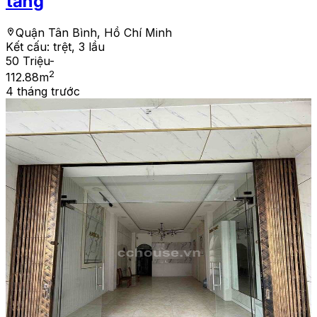
tầng
Quận Tân Bình, Hồ Chí Minh
Kết cấu:
trệt, 3 lầu
50 Triệu
-
2
112.88
m
4 tháng trước