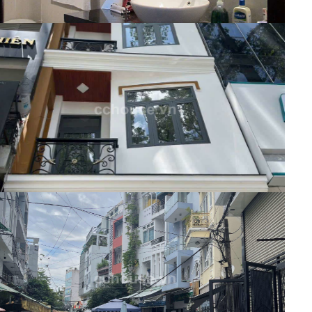
Nhà phố
55 Triệu
Mã:
10284
Cho thuê nhà MT 59A Đường 3/2,
Quận 10 Nhà Trống Giao Ngay
Nhà phố
38 Triệu
Mã:
10267
Cho thuê nhà hẻm xe hơi Cách Mạng
Tháng 8, Phường 11, Quận 3