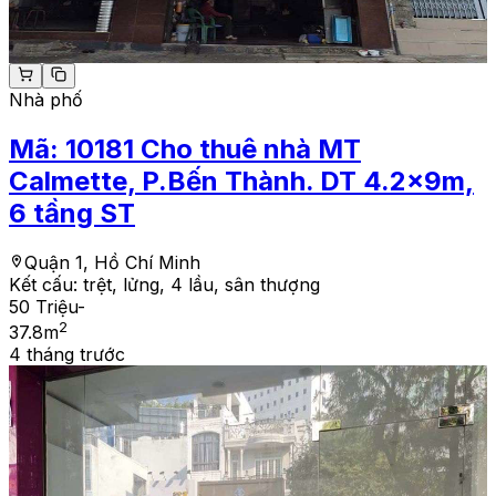
Nhà phố
Mã:
10181
Cho thuê nhà MT
Calmette, P.Bến Thành. DT 4.2x9m,
6 tầng ST
Quận 1, Hồ Chí Minh
Kết cấu:
trệt, lửng, 4 lầu, sân thượng
50 Triệu
-
2
37.8
m
4 tháng trước