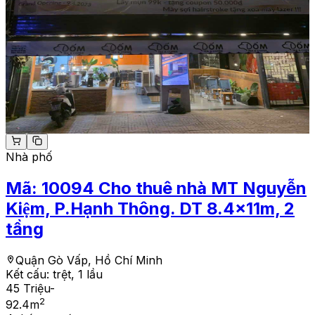
Nhà phố
Mã:
10094
Cho thuê nhà MT Nguyễn
Kiệm, P.Hạnh Thông. DT 8.4x11m, 2
tầng
Quận Gò Vấp, Hồ Chí Minh
Kết cấu:
trệt, 1 lầu
45 Triệu
-
2
92.4
m