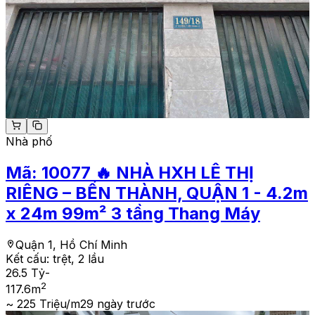
Nhà phố
Mã:
10077
🔥 NHÀ HXH LÊ THỊ
RIÊNG – BẾN THÀNH, QUẬN 1 - 4.2m
x 24m 99m² 3 tầng Thang Máy
Quận 1, Hồ Chí Minh
Kết cấu:
trệt, 2 lầu
26.5 Tỷ
-
2
117.6
m
~ 225 Triệu/m2
9 ngày trước