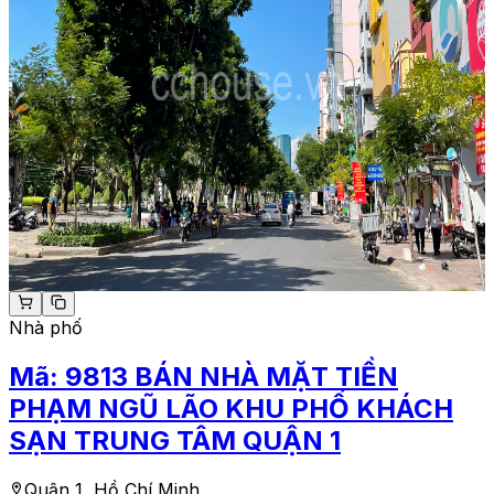
Nhà phố
Mã:
9813
BÁN NHÀ MẶT TIỀN
PHẠM NGŨ LÃO KHU PHỐ KHÁCH
SẠN TRUNG TÂM QUẬN 1
Quận 1, Hồ Chí Minh