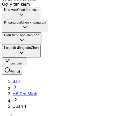
Gợi ý tìm kiếm
Khu vực
Chọn khu vực
Khoảng giá
Chọn khoảng giá
Diện tích
Chọn diện tích
Loại bất động sản
Chọn
Lọc thêm
Đặt lại
Bán
Hồ Chí Minh
Quận 1