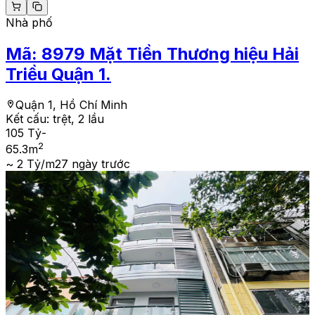
Nhà phố
Mã:
8979
Mặt Tiền Thương hiệu Hải
Triều Quận 1.
Quận 1, Hồ Chí Minh
Kết cấu:
trệt, 2 lầu
105 Tỷ
-
2
65.3
m
~ 2 Tỷ/m2
7 ngày trước