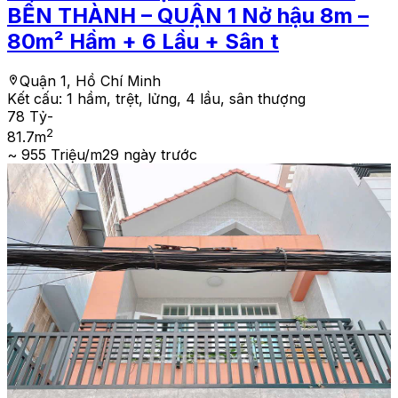
BẾN THÀNH – QUẬN 1 Nở hậu 8m –
80m² Hầm + 6 Lầu + Sân t
Quận 1, Hồ Chí Minh
Kết cấu:
1 hầm, trệt, lửng, 4 lầu, sân thượng
78 Tỷ
-
2
81.7
m
~ 955 Triệu/m2
9 ngày trước