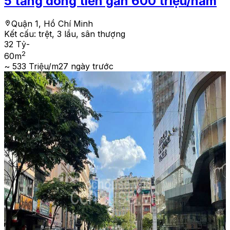
5 tầng dòng tiền gần 600 triệu/năm
Quận 1, Hồ Chí Minh
Kết cấu:
trệt, 3 lầu, sân thượng
32 Tỷ
-
2
60
m
~ 533 Triệu/m2
7 ngày trước