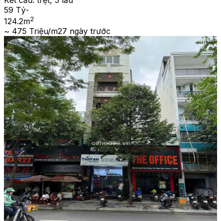
59 Tỷ
-
2
124.2
m
~ 475 Triệu/m2
7 ngày trước