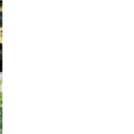
Nhà phố
43 Tỷ
Mã:
9079
Mặt Tiền Quận 1 trung tâm nhà 7 tầng
thu nhập 90 triệu
Nhà phố
105 Tỷ
Mã:
8979
Mặt Tiền Thương hiệu Hải Triều Quận
1.