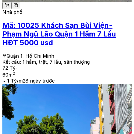
Nhà phố
Mã:
10025
Khách Sạn Bùi Viện-
Phạm Ngũ Lão Quận 1 Hầm 7 Lầu
HĐT 5000 usd
Quận 1, Hồ Chí Minh
Kết cấu:
1 hầm, trệt, 7 lầu, sân thượng
72 Tỷ
-
2
60
m
~ 1 Tỷ/m2
8 ngày trước