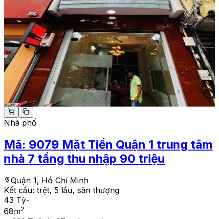
Nhà phố
Mã:
9079
Mặt Tiền Quận 1 trung tâm
nhà 7 tầng thu nhập 90 triệu
Quận 1, Hồ Chí Minh
Kết cấu:
trệt, 5 lầu, sân thượng
43 Tỷ
-
2
68
m