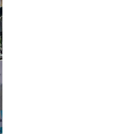
105 Tỷ
Mã:
9720
Siêu Vị Trí Kim Cuơng Nhà Mặt Tiền
Ngay Phố Đi Bộ Nguyễn Huệ - Bến Nghé Quận 1-
Cực Kỳ Đắc Địa
Tòa nhà
78 Tỷ
Mã:
8818
Toà Nhà 8 tầng Sân Thượng Mặt Tiền
HĐT Gần 3 Tỷ/Năm Bùi Thị Xuân Quận 1 Giá 78
tỷ