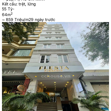
Kết cấu:
trệt, lửng
55 Tỷ
-
2
64
m
~ 859 Triệu/m2
9 ngày trước