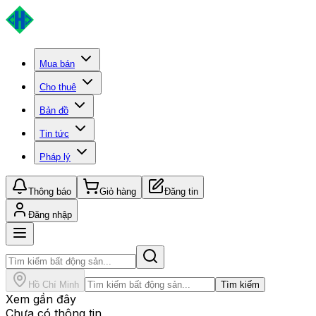
Mua bán
Cho thuê
Bản đồ
Tin tức
Pháp lý
Thông báo
Giỏ hàng
Đăng tin
Đăng nhập
Hồ Chí Minh
Tìm kiếm
Xem gần đây
Chưa có thông tin