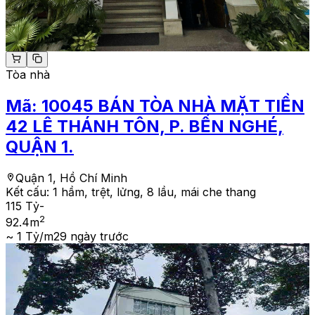
Tòa nhà
Mã:
10045
BÁN TÒA NHÀ MẶT TIỀN
42 LÊ THÁNH TÔN, P. BẾN NGHÉ,
QUẬN 1.
Quận 1, Hồ Chí Minh
Kết cấu:
1 hầm, trệt, lửng, 8 lầu, mái che thang
115 Tỷ
-
2
92.4
m
~ 1 Tỷ/m2
9 ngày trước