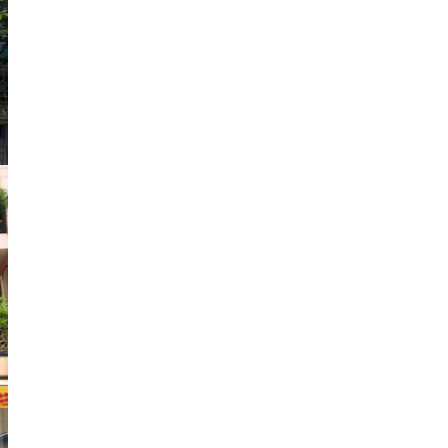
Mã:
8982
Siêu Vị Trí Mặt Tiền Huỳnh Thúc
Kháng- Phố Đi Bộ Quận 1- 6 tầng Dòng tiền hơn
1tỷ / năm
Nhà phố
32 Tỷ
Mã:
7337
Siêu Vị Trí Kim Cuơng Quận 1 mặt tiền
Cô Giang 60m2 Nhà 5 tầng dòng tiền gần 600
triệu/năm
Nhà phố