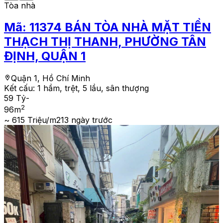
Tòa nhà
Mã:
11374
BÁN TÒA NHÀ MẶT TIỀN
THẠCH THỊ THANH, PHƯỜNG TÂN
ĐỊNH, QUẬN 1
Quận 1, Hồ Chí Minh
Kết cấu:
1 hầm, trệt, 5 lầu, sân thượng
59 Tỷ
-
2
96
m
~ 615 Triệu/m2
13 ngày trước