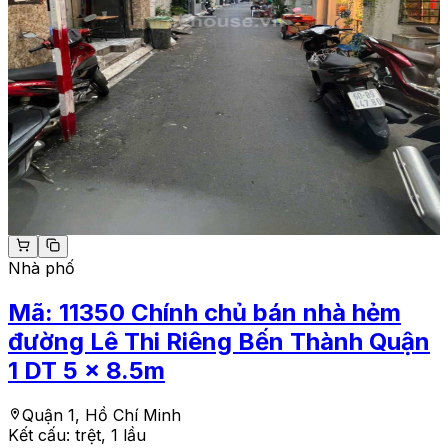
Nhà phố
Mã:
11350
Chính chủ bán nhà hẻm
đường Lê Thi Riêng Bến Thành Quận
1 DT 5 x 8.5m
Quận 1, Hồ Chí Minh
Kết cấu:
trệt, 1 lầu