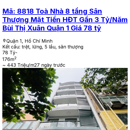
Mã:
8818
Toà Nhà 8 tầng Sân
Thượng Mặt Tiền HĐT Gần 3 Tỷ/Năm
Bùi Thị Xuân Quận 1 Giá 78 tỷ
Quận 1, Hồ Chí Minh
Kết cấu:
trệt, lửng, 5 lầu, sân thượng
78 Tỷ
-
2
176
m
~ 443 Triệu/m2
7 ngày trước