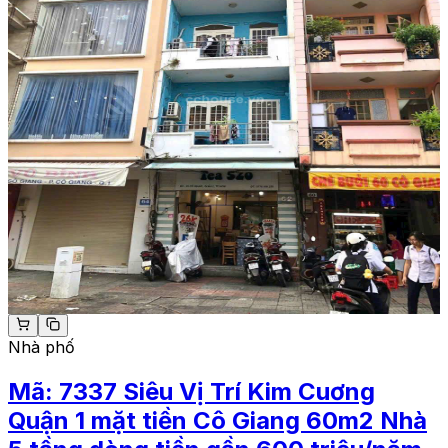
Nhà phố
Mã:
7337
Siêu Vị Trí Kim Cuơng
Quận 1 mặt tiền Cô Giang 60m2 Nhà