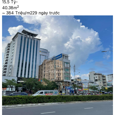
15.5 Tỷ
-
2
40.38
m
~ 384 Triệu/m2
29 ngày trước