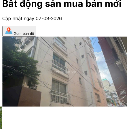
Bất động sản mua bán mới
Cập nhật ngày
07-08-2026
Xem bản đồ
Tòa nhà
59 Tỷ
Mã:
8977
Toà Nhà Mặt Tiền Đinh Công Tráng
Quận 1 Trệt 5 lầu Dòng tiền 130 triệu/tháng
Nhà phố
80 Tỷ