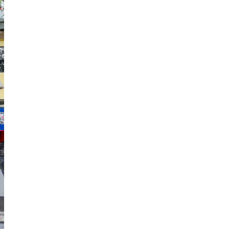
Nhà phố
43 Tỷ
Mã:
8991
Mặt Tiền Quận 1 Nhà Chính Chủ
Nhà phố
72 Tỷ
Mã:
10025
Khách Sạn Bùi Viện- Phạm Ngũ Lão
Quận 1 Hầm 7 Lầu HĐT 5000 usd