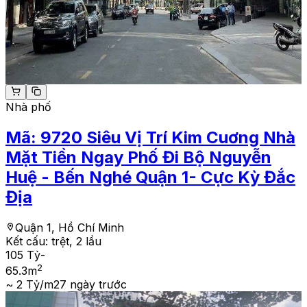
Nhà phố
Mã:
9720
Siêu Vị Trí Kim Cuơng Nhà
Mặt Tiền Ngay Phố Đi Bộ Nguyễn
Huệ - Bến Nghé Quận 1- Cực Kỳ Đắc
Địa
Quận 1, Hồ Chí Minh
Kết cấu:
trệt, 2 lầu
105 Tỷ
-
2
65.3
m
~ 2 Tỷ/m2
7 ngày trước