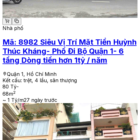
Nhà phố
Mã:
8982
Siêu Vị Trí Mặt Tiền Huỳnh
Thúc Kháng- Phố Đi Bộ Quận 1- 6
tầng Dòng tiền hơn 1tỷ / năm
Quận 1, Hồ Chí Minh
Kết cấu:
trệt, 4 lầu, sân thượng
80 Tỷ
-
2
68
m
~ 1 Tỷ/m2
7 ngày trước