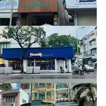
nhập 300 triệu/năm
Nhà phố
33.8 Tỷ
Mã:
8959
Vị Trí Trung Tâm Quận 10 Cư Xá Bắc
Hải mặt tiền Cửu Long 87.78m2 Nhà 2 tầng
dòng tiền gần 800 triệu/
Nhà phố
36 Tỷ
Mã:
6787
Cư Xá Bắc Hải Quận 10 ,Cực Hiếm