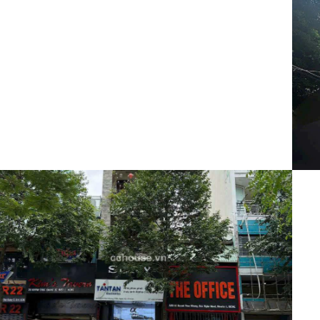
Tòa nhà
59 Tỷ
Mã:
8977
Toà Nhà Mặt Tiền Đinh Công Tráng
Quận 1 Trệt 5 lầu Dòng tiền 130 triệu/tháng
Nhà phố
80 Tỷ
Mã:
8982
Siêu Vị Trí Mặt Tiền Huỳnh Thúc
Kháng- Phố Đi Bộ Quận 1- 6 tầng Dòng tiền hơn
1tỷ / năm