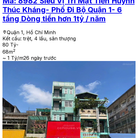
Mã:
8982
Siêu Vị Trí Mặt Tiền Huỳnh
Thúc Kháng- Phố Đi Bộ Quận 1- 6
tầng Dòng tiền hơn 1tỷ / năm
Quận 1, Hồ Chí Minh
Kết cấu:
trệt, 4 lầu, sân thượng
80 Tỷ
-
2
68
m
~ 1 Tỷ/m2
6 ngày trước