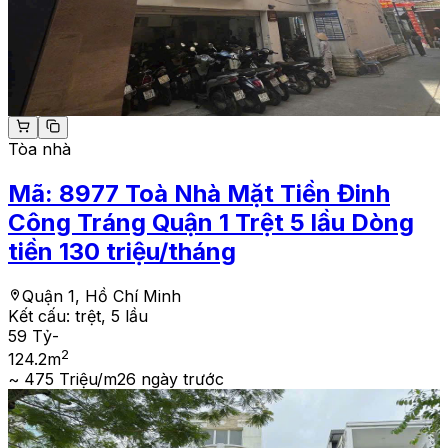
Tòa nhà
Mã:
8977
Toà Nhà Mặt Tiền Đinh
Công Tráng Quận 1 Trệt 5 lầu Dòng
tiền 130 triệu/tháng
Quận 1, Hồ Chí Minh
Kết cấu:
trệt, 5 lầu
59 Tỷ
-
2
124.2
m
~ 475 Triệu/m2
6 ngày trước