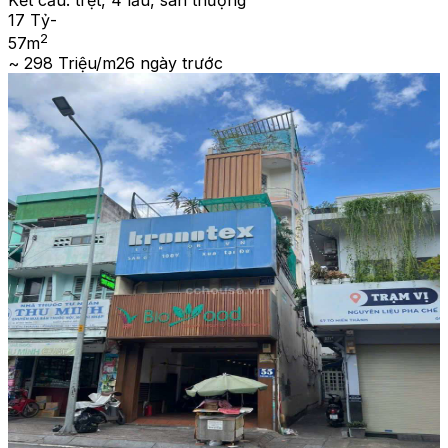
Kết cấu:
trệt, 4 lầu, sân thượng
17 Tỷ
-
2
57
m
~ 298 Triệu/m2
6 ngày trước