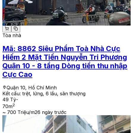
Tòa nhà
Mã:
8862
Siêu Phẩm Toà Nhà Cực
Hiếm 2 Mặt Tiền Nguyễn Tri Phương
Quận 10 - 8 tầng Dòng tiền thu nhập
Cực Cao
Quận 10, Hồ Chí Minh
Kết cấu:
trệt, lửng, 6 lầu, sân thượng
49 Tỷ
-
2
70
m
~ 700 Triệu/m2
6 ngày trước