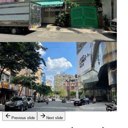
Dòng Tiền Cho Thuê 1 tỷ 2 /năm
Nhà phố
105 Tỷ
Mã:
9720
Siêu Vị Trí Kim Cuơng Nhà Mặt Tiền
Ngay Phố Đi Bộ Nguyễn Huệ - Bến Nghé Quận 1-
Cực Kỳ Đắc Địa
Previous slide
Next slide