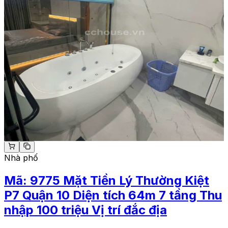
Nhà phố
Mã:
9775
Mặt Tiền Lý Thường Kiệt
P7 Quận 10 Diện tích 64m 7 tầng Thu
nhập 100 triệu Vị trí đắc địa