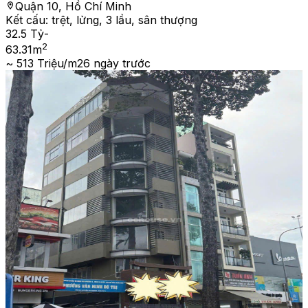
Quận 10, Hồ Chí Minh
Kết cấu:
trệt, lửng, 3 lầu, sân thượng
32.5 Tỷ
-
2
63.31
m
~ 513 Triệu/m2
6 ngày trước