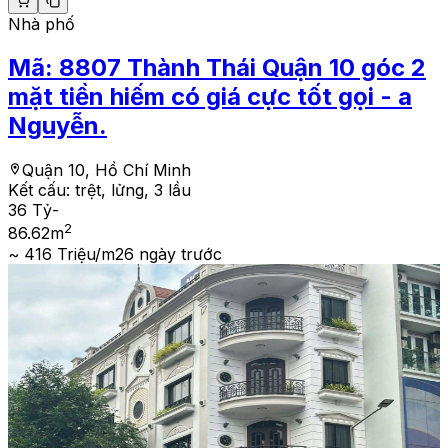
Nhà phố
Mã:
8807
Thành Thái Quận 10 góc 2
mặt tiền hiếm có giá cực tốt gọi - a
Nguyễn.
Quận 10, Hồ Chí Minh
Kết cấu:
trệt, lửng, 3 lầu
36 Tỷ
-
2
86.62
m
~ 416 Triệu/m2
6 ngày trước