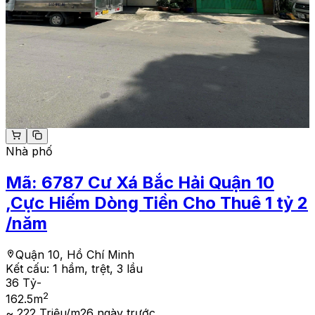
Nhà phố
Mã:
6787
Cư Xá Bắc Hải Quận 10
,Cực Hiếm Dòng Tiền Cho Thuê 1 tỷ 2
/năm
Quận 10, Hồ Chí Minh
Kết cấu:
1 hầm, trệt, 3 lầu
36 Tỷ
-
2
162.5
m
~ 222 Triệu/m2
6 ngày trước