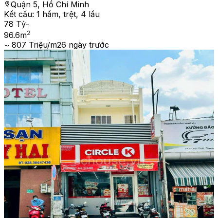
Quận 5, Hồ Chí Minh
Kết cấu:
1 hầm, trệt, 4 lầu
78 Tỷ
-
2
96.6
m
~ 807 Triệu/m2
6 ngày trước