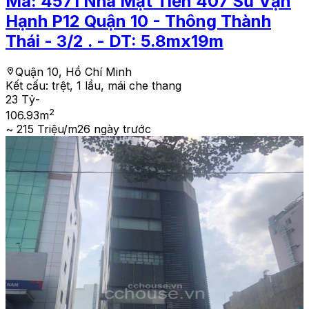
Mã:
4571
Nhà Mặt Tiền 407 Sư Vạn
Hạnh P12 Quận 10 - Thông Thành
Thái - 3/2 . - DT: 5.8mx19m
Quận 10, Hồ Chí Minh
Kết cấu:
trệt, 1 lầu, mái che thang
23 Tỷ
-
2
106.93
m
~ 215 Triệu/m2
6 ngày trước