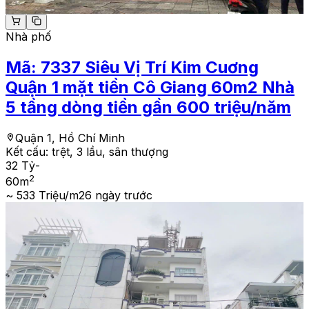
Nhà phố
Mã:
7337
Siêu Vị Trí Kim Cuơng
Quận 1 mặt tiền Cô Giang 60m2 Nhà
5 tầng dòng tiền gần 600 triệu/năm
Quận 1, Hồ Chí Minh
Kết cấu:
trệt, 3 lầu, sân thượng
32 Tỷ
-
2
60
m
~ 533 Triệu/m2
6 ngày trước