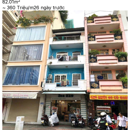
2
82.01
m
~ 360 Triệu/m2
6 ngày trước