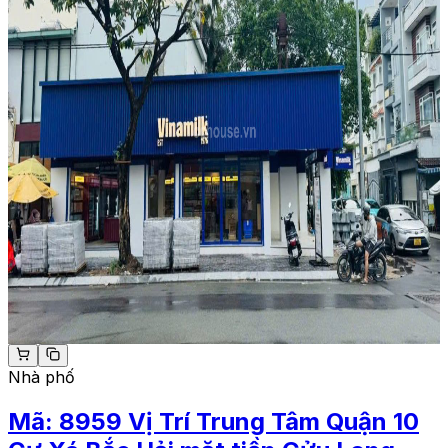
Nhà phố
Mã:
8959
Vị Trí Trung Tâm Quận 10