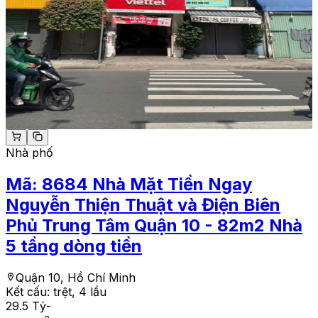
Nhà phố
Mã:
8684
Nhà Mặt Tiền Ngay
Nguyễn Thiện Thuật và Điện Biên
Phủ Trung Tâm Quận 10 - 82m2 Nhà
5 tầng dòng tiền
Quận 10, Hồ Chí Minh
Kết cấu:
trệt, 4 lầu
29.5 Tỷ
-