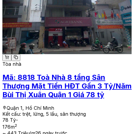
Tòa nhà
Mã:
8818
Toà Nhà 8 tầng Sân
Thượng Mặt Tiền HĐT Gần 3 Tỷ/Năm
Bùi Thị Xuân Quận 1 Giá 78 tỷ
Quận 1, Hồ Chí Minh
Kết cấu:
trệt, lửng, 5 lầu, sân thượng
78 Tỷ
-
2
176
m
~ 443 Triệu/m2
6 ngày trước