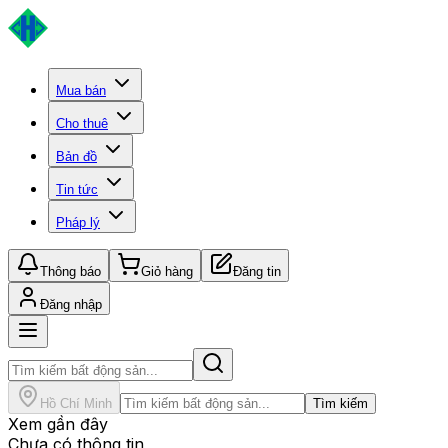
Mua bán
Cho thuê
Bản đồ
Tin tức
Pháp lý
Thông báo
Giỏ hàng
Đăng tin
Đăng nhập
Hồ Chí Minh
Tìm kiếm
Xem gần đây
Chưa có thông tin