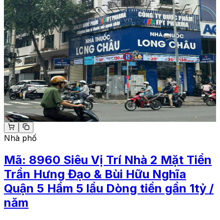
Nhà phố
Mã:
8960
Siêu Vị Trí Nhà 2 Mặt Tiền
Trần Hưng Đạo & Bùi Hữu Nghĩa
Quận 5 Hầm 5 lầu Dòng tiền gần 1tỷ /
năm