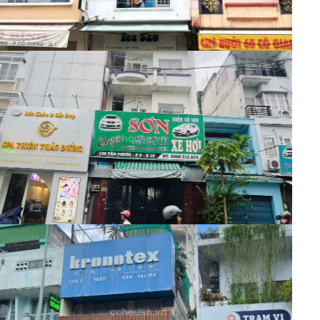
Nhà phố
17 Tỷ
Mã:
8697
17 tỷ Mặt Tiền Tân Phước Quận 10 em
chính chủ
Nhà phố
32 Tỷ
Mã:
7333
Vị Trí Trung Tâm Quận 10 mặt tiền Tô
Hiến Thành 80m2 Nhà 4 tầng Vừa ở vừa có thu