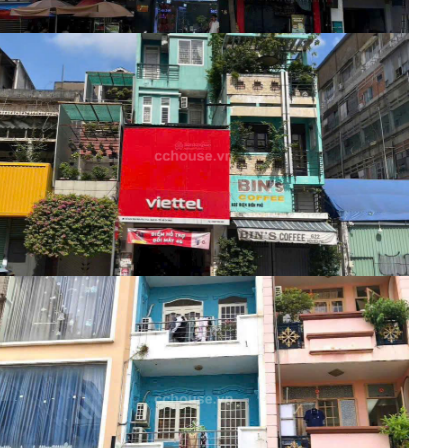
Nhà phố
29.5 Tỷ
Mã:
8684
Nhà Mặt Tiền Ngay Nguyễn Thiện
Thuật và Điện Biên Phủ Trung Tâm Quận 10 -
82m2 Nhà 5 tầng dòng tiền
Nhà phố
32 Tỷ
Mã:
7337
Siêu Vị Trí Kim Cuơng Quận 1 mặt tiền
Cô Giang 60m2 Nhà 5 tầng dòng tiền gần 600
triệu/năm