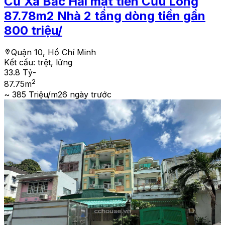
Cư Xá Bắc Hải mặt tiền Cửu Long
87.78m2 Nhà 2 tầng dòng tiền gần
800 triệu/
Quận 10, Hồ Chí Minh
Kết cấu:
trệt, lửng
33.8 Tỷ
-
2
87.75
m
~ 385 Triệu/m2
6 ngày trước