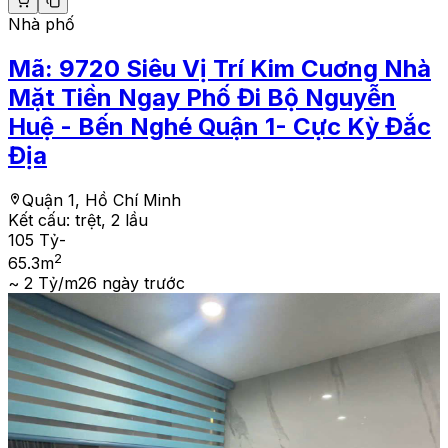
Nhà phố
Mã:
9720
Siêu Vị Trí Kim Cuơng Nhà
Mặt Tiền Ngay Phố Đi Bộ Nguyễn
Huệ - Bến Nghé Quận 1- Cực Kỳ Đắc
Địa
Quận 1, Hồ Chí Minh
Kết cấu:
trệt, 2 lầu
105 Tỷ
-
2
65.3
m
~ 2 Tỷ/m2
6 ngày trước