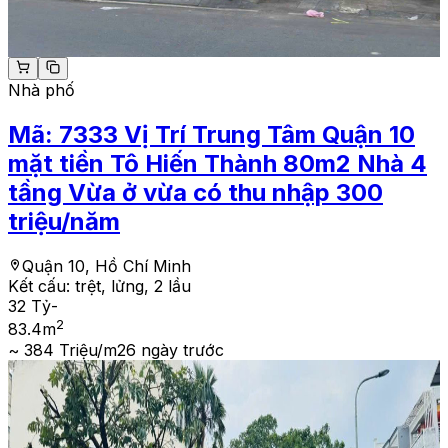
Nhà phố
Mã:
7333
Vị Trí Trung Tâm Quận 10
mặt tiền Tô Hiến Thành 80m2 Nhà 4
tầng Vừa ở vừa có thu nhập 300
triệu/năm
Quận 10, Hồ Chí Minh
Kết cấu:
trệt, lửng, 2 lầu
32 Tỷ
-
2
83.4
m
~ 384 Triệu/m2
6 ngày trước